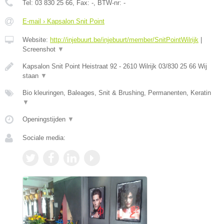
Tel:
03 830 25 66
, Fax:
-
, BTW-nr:
-
E-mail › Kapsalon Snit Point
Website:
http://injebuurt.be/injebuurt/member/SnitPointWilrijk
|
Screenshot
▼
Kapsalon Snit Point Heistraat 92 - 2610 Wilrijk 03/830 25 66 Wij
staan
▼
Bio kleuringen, Baleages, Snit & Brushing, Permanenten, Keratin
▼
Openingstijden
▼
Sociale media: