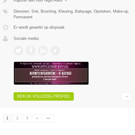
Kapster aan huis regio Aalst
▼
Diensten: Snit, Brushing, Kleuring, Baleyage, Opsteken, Make-up,
Permanent
Er wordt gewerkt op afspraak.
Sociale media:
BEKIJK VOLLEDIG PROFIEL
1
2
3
»
»»