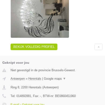
BEKIJK VOLLEDIG PROFIEL
Geknipt voor jou
Niet gevestigd in de provincie Brussels-Gewest.
Antwerpen
»
Herentals
|
Google maps
▼
Ring 8
,
2200
Herentals
(
Antwerpen
)
Tel:
014892881
, Fax:
-
, BTW-nr:
BE0860451960
E-mail › Geknipt voor jou