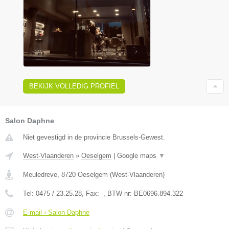
BEKIJK VOLLEDIG PROFIEL
Salon Daphne
Niet gevestigd in de provincie Brussels-Gewest.
West-Vlaanderen
»
Oeselgem
|
Google maps
▼
Meuledreve
,
8720
Oeselgem
(
West-Vlaanderen
)
Tel:
0475 / 23.25.28
, Fax:
-
, BTW-nr:
BE0696.894.322
E-mail › Salon Daphne