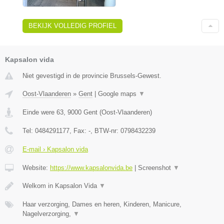
BEKIJK VOLLEDIG PROFIEL
Kapsalon vida
Niet gevestigd in de provincie Brussels-Gewest.
Oost-Vlaanderen
»
Gent
|
Google maps
▼
Einde were 63
,
9000
Gent
(
Oost-Vlaanderen
)
Tel:
0484291177
, Fax:
-
, BTW-nr:
0798432239
E-mail › Kapsalon vida
Website:
https://www.kapsalonvida.be
|
Screenshot
▼
Welkom in Kapsalon Vida
▼
Haar verzorging, Dames en heren, Kinderen, Manicure,
Nagelverzorging,
▼