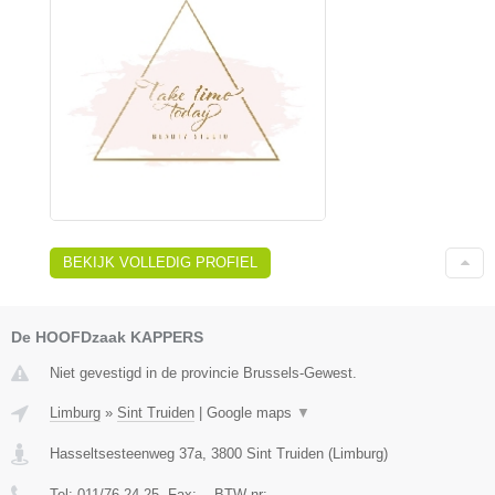
BEKIJK VOLLEDIG PROFIEL
De HOOFDzaak KAPPERS
Niet gevestigd in de provincie Brussels-Gewest.
Limburg
»
Sint Truiden
|
Google maps
▼
Hasseltsesteenweg 37a
,
3800
Sint Truiden
(
Limburg
)
Tel:
011/76.24.25
, Fax:
-
, BTW-nr:
-