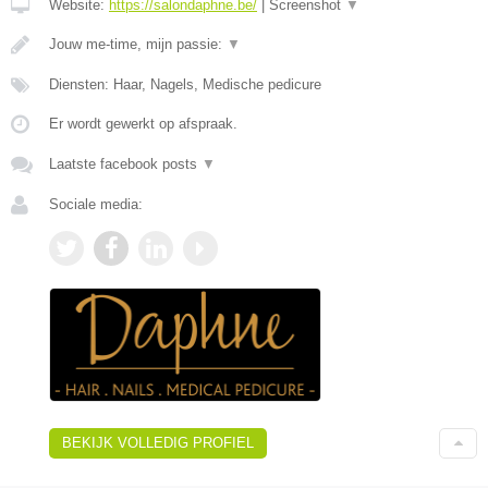
Website:
https://salondaphne.be/
|
Screenshot
▼
Jouw me-time, mijn passie:
▼
Diensten: Haar, Nagels, Medische pedicure
Er wordt gewerkt op afspraak.
Laatste facebook posts
▼
Sociale media:
BEKIJK VOLLEDIG PROFIEL