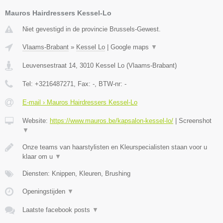
Mauros Hairdressers Kessel-Lo
Niet gevestigd in de provincie Brussels-Gewest.
Vlaams-Brabant
»
Kessel Lo
|
Google maps
▼
Leuvensestraat 14
,
3010
Kessel Lo
(
Vlaams-Brabant
)
Tel:
+3216487271
, Fax:
-
, BTW-nr:
-
E-mail › Mauros Hairdressers Kessel-Lo
Website:
https://www.mauros.be/kapsalon-kessel-lo/
|
Screenshot
▼
Onze teams van haarstylisten en Kleurspecialisten staan voor u
klaar om u
▼
Diensten: Knippen, Kleuren, Brushing
Openingstijden
▼
Laatste facebook posts
▼