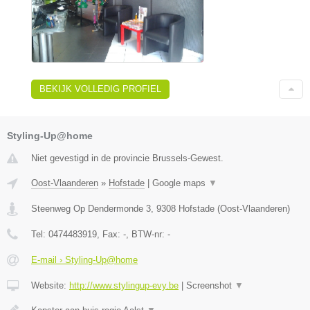
BEKIJK VOLLEDIG PROFIEL
Styling-Up@home
Niet gevestigd in de provincie Brussels-Gewest.
Oost-Vlaanderen
»
Hofstade
|
Google maps
▼
Steenweg Op Dendermonde 3
,
9308
Hofstade
(
Oost-Vlaanderen
)
Tel:
0474483919
, Fax:
-
, BTW-nr:
-
E-mail › Styling-Up@home
Website:
http://www.stylingup-evy.be
|
Screenshot
▼