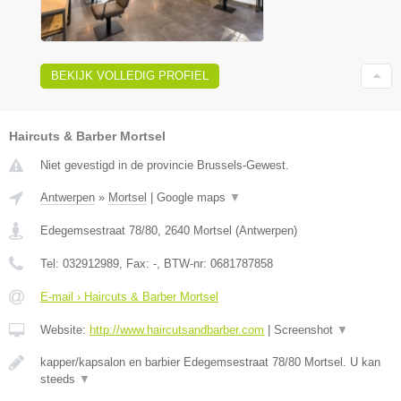
BEKIJK VOLLEDIG PROFIEL
Haircuts & Barber Mortsel
Niet gevestigd in de provincie Brussels-Gewest.
Antwerpen
»
Mortsel
|
Google maps
▼
Edegemsestraat 78/80
,
2640
Mortsel
(
Antwerpen
)
Tel:
032912989
, Fax:
-
, BTW-nr:
0681787858
E-mail › Haircuts & Barber Mortsel
Website:
http://www.haircutsandbarber.com
|
Screenshot
▼
kapper/kapsalon en barbier Edegemsestraat 78/80 Mortsel. U kan
steeds
▼