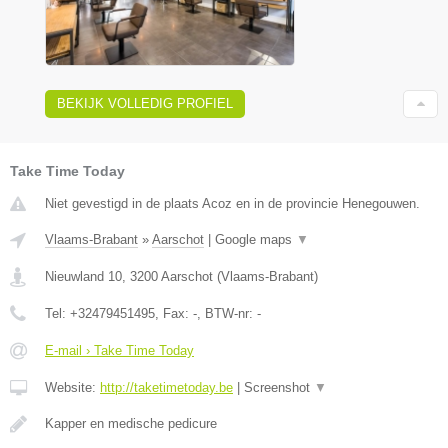
BEKIJK VOLLEDIG PROFIEL
Take Time Today
Niet gevestigd in de plaats Acoz en in de provincie Henegouwen.
Vlaams-Brabant
»
Aarschot
|
Google maps
▼
Nieuwland 10
,
3200
Aarschot
(
Vlaams-Brabant
)
Tel:
+32479451495
, Fax:
-
, BTW-nr:
-
E-mail › Take Time Today
Website:
http://taketimetoday.be
|
Screenshot
▼
Kapper en medische pedicure