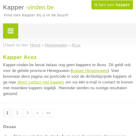
Ik ben een
kapper
Kapper
-vinden.be
Vind een kapper bij u in de buurt!
U bent nu hier:
Home
»
Henegouwen
»
Acoz
Kapper Acoz
Kapper-vinden.be bevat helaas nog geen
kappers in Acoz
. Dit geldt ook
voor de gehele provincie Henegouwen (
kapper Henegouwen
). Voer
bovenaan deze pagina uw postcode in voor de dichtstbijzijnde kappers of
ga naar
direct contact met kappers
om via één e-mail in contact te komen
met meerdere kappers tegelijk. Hieronder worden nu overige resultaten
getoond.
1
2
3
»
»»
Ossas