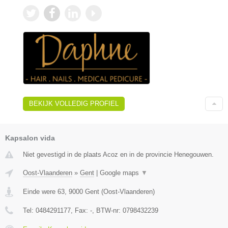
BEKIJK VOLLEDIG PROFIEL
Kapsalon vida
Niet gevestigd in de plaats Acoz en in de provincie Henegouwen.
Oost-Vlaanderen
»
Gent
|
Google maps
▼
Einde were 63
,
9000
Gent
(
Oost-Vlaanderen
)
Tel:
0484291177
, Fax:
-
, BTW-nr:
0798432239