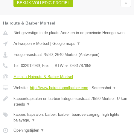
BEKIJK VOLLEDIG PROFIEL
Haircuts & Barber Mortsel
Niet gevestigd in de plaats Acoz en in de provincie Henegouwen.
Antwerpen
»
Mortsel
|
Google maps
▼
Edegemsestraat 78/80
,
2640
Mortsel
(
Antwerpen
)
Tel:
032912989
, Fax:
-
, BTW-nr:
0681787858
E-mail › Haircuts & Barber Mortsel
Website:
http://www.haircutsandbarber.com
|
Screenshot
▼
kapper/kapsalon en barbier Edegemsestraat 78/80 Mortsel. U kan
steeds
▼
kapper, kapsalon, barber, barbier, baardverzorging, high lights,
balayage,
▼
Openingstijden
▼