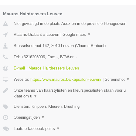
Mauros Hairdressers Leuven
Niet gevestigd in de plaats Acoz en in de provincie Henegouwen.
Vlaams-Brabant
»
Leuven
|
Google maps
▼
Brusselsestraat 142
,
3010
Leuven
(
Vlaams-Brabant
)
Tel:
+3216203096
, Fax:
-
, BTW-nr:
-
E-mail › Mauros Hairdressers Leuven
Website:
https://www.mauros.be/kapsalon-leuven/
|
Screenshot
▼
Onze teams van haarstylisten en kleurspecialisten staan voor u
klaar om u
▼
Diensten: Knippen, Kleuren, Brushing
Openingstijden
▼
Laatste facebook posts
▼