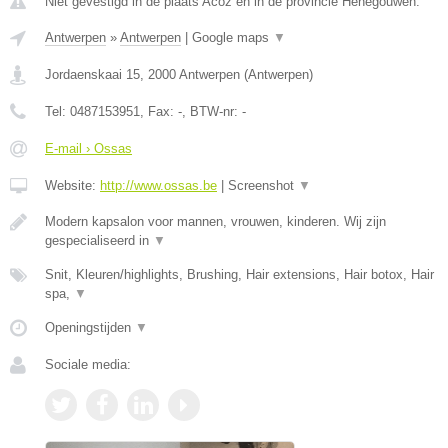
Niet gevestigd in de plaats Acoz en in de provincie Henegouwen.
Antwerpen
»
Antwerpen
|
Google maps
▼
Jordaenskaai 15
,
2000
Antwerpen
(
Antwerpen
)
Tel:
0487153951
, Fax:
-
, BTW-nr:
-
E-mail › Ossas
Website:
http://www.ossas.be
|
Screenshot
▼
Modern kapsalon voor mannen, vrouwen, kinderen. Wij zijn
gespecialiseerd in
▼
Snit, Kleuren/highlights, Brushing, Hair extensions, Hair botox, Hair
spa,
▼
Openingstijden
▼
Sociale media: