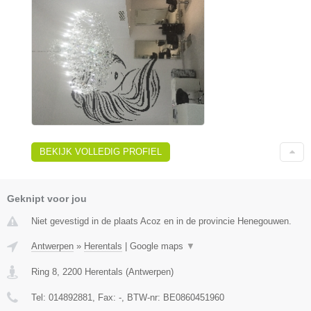
BEKIJK VOLLEDIG PROFIEL
Geknipt voor jou
Niet gevestigd in de plaats Acoz en in de provincie Henegouwen.
Antwerpen
»
Herentals
|
Google maps
▼
Ring 8
,
2200
Herentals
(
Antwerpen
)
Tel:
014892881
, Fax:
-
, BTW-nr:
BE0860451960