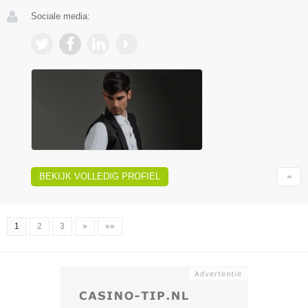
Sociale media:
BEKIJK VOLLEDIG PROFIEL
1
2
3
»
»»