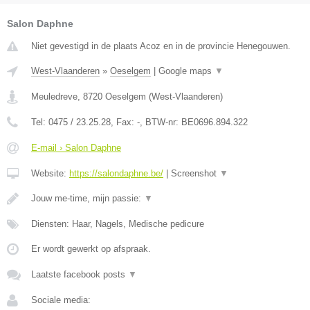
Salon Daphne
Niet gevestigd in de plaats Acoz en in de provincie Henegouwen.
West-Vlaanderen
»
Oeselgem
|
Google maps
▼
Meuledreve
,
8720
Oeselgem
(
West-Vlaanderen
)
Tel:
0475 / 23.25.28
, Fax:
-
, BTW-nr:
BE0696.894.322
E-mail › Salon Daphne
Website:
https://salondaphne.be/
|
Screenshot
▼
Jouw me-time, mijn passie:
▼
Diensten: Haar, Nagels, Medische pedicure
Er wordt gewerkt op afspraak.
Laatste facebook posts
▼
Sociale media: