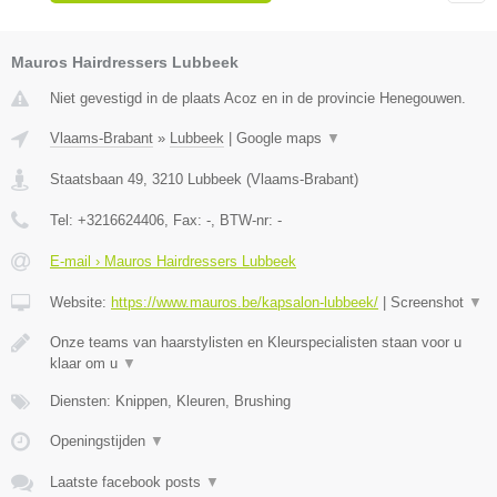
Mauros Hairdressers Lubbeek
Niet gevestigd in de plaats Acoz en in de provincie Henegouwen.
Vlaams-Brabant
»
Lubbeek
|
Google maps
▼
Staatsbaan 49
,
3210
Lubbeek
(
Vlaams-Brabant
)
Tel:
+3216624406
, Fax:
-
, BTW-nr:
-
E-mail › Mauros Hairdressers Lubbeek
Website:
https://www.mauros.be/kapsalon-lubbeek/
|
Screenshot
▼
Onze teams van haarstylisten en Kleurspecialisten staan voor u
klaar om u
▼
Diensten: Knippen, Kleuren, Brushing
Openingstijden
▼
Laatste facebook posts
▼