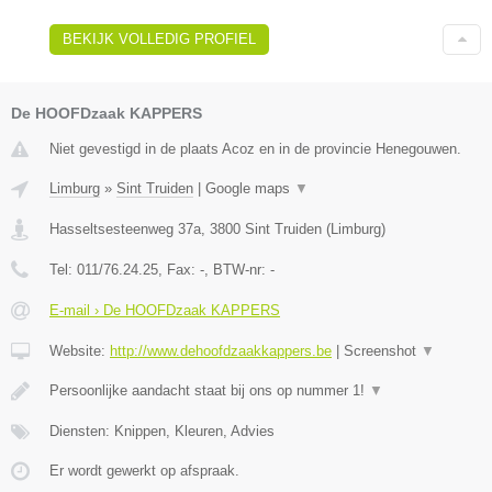
BEKIJK VOLLEDIG PROFIEL
De HOOFDzaak KAPPERS
Niet gevestigd in de plaats Acoz en in de provincie Henegouwen.
Limburg
»
Sint Truiden
|
Google maps
▼
Hasseltsesteenweg 37a
,
3800
Sint Truiden
(
Limburg
)
Tel:
011/76.24.25
, Fax:
-
, BTW-nr:
-
E-mail › De HOOFDzaak KAPPERS
Website:
http://www.dehoofdzaakkappers.be
|
Screenshot
▼
Persoonlijke aandacht staat bij ons op nummer 1!
▼
Diensten: Knippen, Kleuren, Advies
Er wordt gewerkt op afspraak.