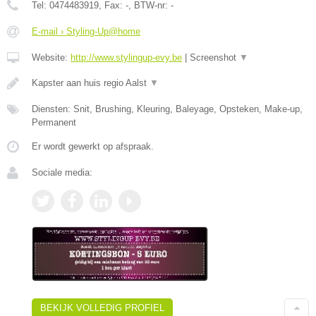
Tel:
0474483919
, Fax:
-
, BTW-nr:
-
E-mail › Styling-Up@home
Website:
http://www.stylingup-evy.be
|
Screenshot
▼
Kapster aan huis regio Aalst
▼
Diensten: Snit, Brushing, Kleuring, Baleyage, Opsteken, Make-up,
Permanent
Er wordt gewerkt op afspraak.
Sociale media:
BEKIJK VOLLEDIG PROFIEL