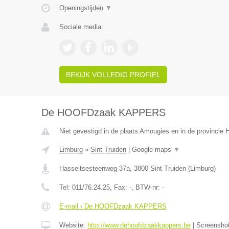
Openingstijden
▼
Sociale media:
BEKIJK VOLLEDIG PROFIEL
De HOOFDzaak KAPPERS
Niet gevestigd in de plaats Amougies en in de provincie
Limburg
»
Sint Truiden
|
Google maps
▼
Hasseltsesteenweg 37a
,
3800
Sint Truiden
(
Limburg
)
Tel:
011/76.24.25
, Fax:
-
, BTW-nr:
-
E-mail › De HOOFDzaak KAPPERS
Website:
http://www.dehoofdzaakkappers.be
|
Screensho