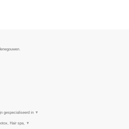
 Henegouwen.
n gespecialiseerd in
▼
botox, Hair spa,
▼