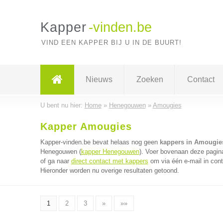
Kapper
-vinden.be
VIND EEN KAPPER BIJ U IN DE BUURT!
Nieuws
Zoeken
Contact
U bent nu hier:
Home
»
Henegouwen
»
Amougies
Kapper Amougies
Kapper-vinden.be bevat helaas nog geen
kappers in Amougie
Henegouwen (
kapper Henegouwen
). Voer bovenaan deze pagina
of ga naar
direct contact met kappers
om via één e-mail in cont
Hieronder worden nu overige resultaten getoond.
1
2
3
»
»»