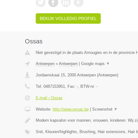
BEKIJK VOLLEDIG PROFIEL
Ossas
Niet gevestigd in de plaats Amougies en in de provincie
Antwerpen
»
Antwerpen
|
Google maps
▼
Jordaenskaai 15
,
2000
Antwerpen
(
Antwerpen
)
Tel:
0487153951
, Fax:
-
, BTW-nr:
-
E-mail › Ossas
Website:
http://www.ossas.be
|
Screenshot
▼
Modern kapsalon voor mannen, vrouwen, kinderen. Wij zij
Snit, Kleuren/highlights, Brushing, Hair extensions, Hair 