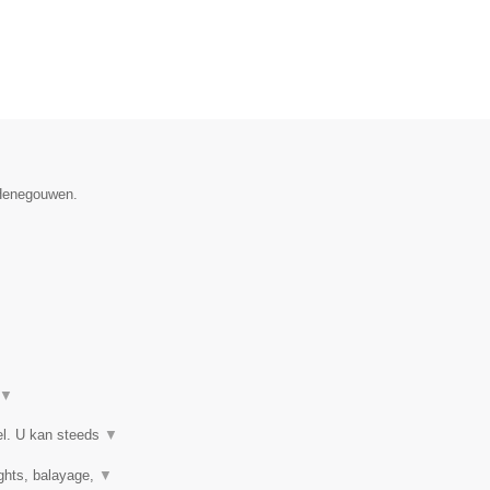
 Henegouwen.
▼
el. U kan steeds
▼
ights, balayage,
▼