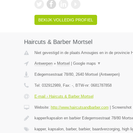
BEKIJK VOLLEDIG PROFIEL
Haircuts & Barber Mortsel
Niet gevestigd in de plaats Amougies en in de provincie
Antwerpen
»
Mortsel
|
Google maps
▼
Edegemsestraat 78/80
,
2640
Mortsel
(
Antwerpen
)
Tel:
032912989
, Fax:
-
, BTW-nr:
0681787858
E-mail › Haircuts & Barber Mortsel
Website:
http://www.haircutsandbarber.com
|
Screenshot
kapper/kapsalon en barbier Edegemsestraat 78/80 Morts
kapper, kapsalon, barber, barbier, baardverzorging, high l