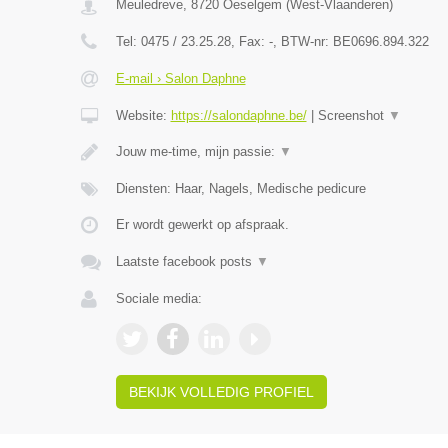
Meuledreve
,
8720
Oeselgem
(
West-Vlaanderen
)
Tel:
0475 / 23.25.28
, Fax:
-
, BTW-nr:
BE0696.894.322
E-mail › Salon Daphne
Website:
https://salondaphne.be/
|
Screenshot
▼
Jouw me-time, mijn passie:
▼
Diensten: Haar, Nagels, Medische pedicure
Er wordt gewerkt op afspraak.
Laatste facebook posts
▼
Sociale media:
BEKIJK VOLLEDIG PROFIEL