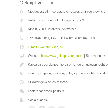
Geknipt voor jou
Niet gevestigd in de plaats Amougies en in de provincie
Antwerpen
»
Herentals
|
Google maps
▼
Ring 8
,
2200
Herentals
(
Antwerpen
)
Tel:
014892881
, Fax:
-
, BTW-nr:
BE0860451960
E-mail › Geknipt voor jou
Website:
http://www.geknipt-voor-jou.be
|
Screenshot
▼
Kapsalon voor dames, heren en kinderen gelegen recht o
kleuren, knippen, bruchen, balayage, teasylights, babyli
Er wordt gewerkt op afspraak.
Laatste facebook posts
▼
Sociale media: