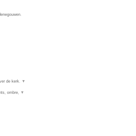
 Henegouwen.
ver de kerk.
▼
ghts, ombre,
▼