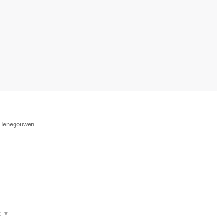
e Henegouwen.
t
▼