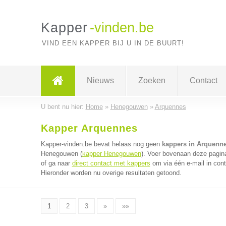
Kapper
-vinden.be
VIND EEN KAPPER BIJ U IN DE BUURT!
Nieuws
Zoeken
Contact
U bent nu hier:
Home
»
Henegouwen
»
Arquennes
Kapper Arquennes
Kapper-vinden.be bevat helaas nog geen
kappers in Arquenn
Henegouwen (
kapper Henegouwen
). Voer bovenaan deze pagina
of ga naar
direct contact met kappers
om via één e-mail in cont
Hieronder worden nu overige resultaten getoond.
1
2
3
»
»»