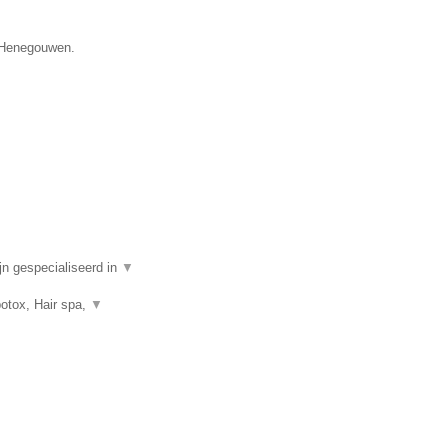
e Henegouwen.
n gespecialiseerd in
▼
botox, Hair spa,
▼