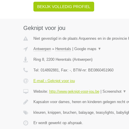
BEKIJK VOLLEDIG PROFIEL
Geknipt voor jou
Niet gevestigd in de plaats Arquennes en in de provinci
Antwerpen
»
Herentals
|
Google maps
▼
Ring 8
,
2200
Herentals
(
Antwerpen
)
Tel:
014892881
, Fax:
-
, BTW-nr:
BE0860451960
E-mail › Geknipt voor jou
Website:
http://www.geknipt-voor-jou.be
|
Screenshot
▼
Kapsalon voor dames, heren en kinderen gelegen recht o
kleuren, knippen, bruchen, balayage, teasylights, babyli
Er wordt gewerkt op afspraak.