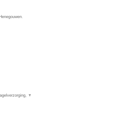
e Henegouwen.
agelverzorging,
▼