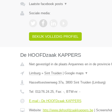
Laatste facebook posts
▼
Sociale media:
BEKIJK VOLLEDIG PROFIEL
De HOOFDzaak KAPPERS
Niet gevestigd in de plaats Arquennes en in de provinci
Limburg
»
Sint Truiden
|
Google maps
▼
Hasseltsesteenweg 37a
,
3800
Sint Truiden
(
Limburg
)
Tel:
011/76.24.25
, Fax:
-
, BTW-nr:
-
E-mail › De HOOFDzaak KAPPERS
Website:
http://www.dehoofdzaakkappers.be
|
Screensho