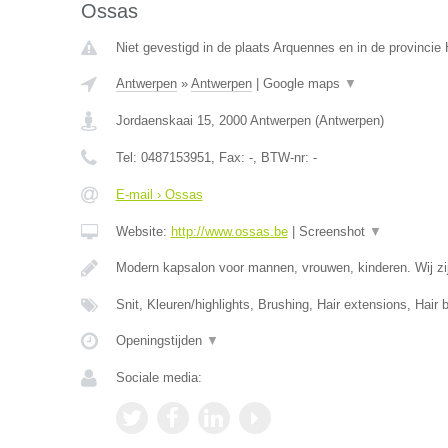
Ossas
Niet gevestigd in de plaats Arquennes en in de provinci
Antwerpen
»
Antwerpen
|
Google maps
▼
Jordaenskaai 15
,
2000
Antwerpen
(
Antwerpen
)
Tel:
0487153951
, Fax:
-
, BTW-nr:
-
E-mail › Ossas
Website:
http://www.ossas.be
|
Screenshot
▼
Modern kapsalon voor mannen, vrouwen, kinderen. Wij zij
Snit, Kleuren/highlights, Brushing, Hair extensions, Hair 
Openingstijden
▼
Sociale media: