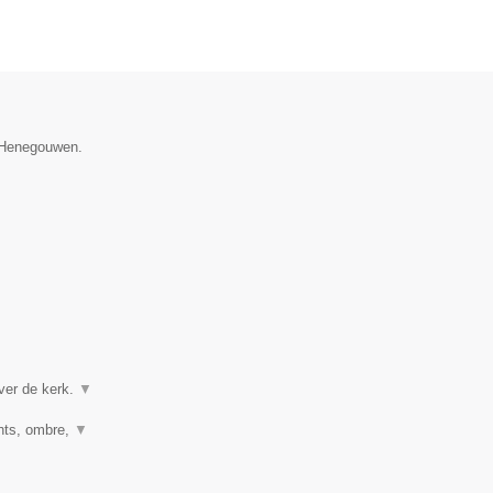
e Henegouwen.
ver de kerk.
▼
ghts, ombre,
▼