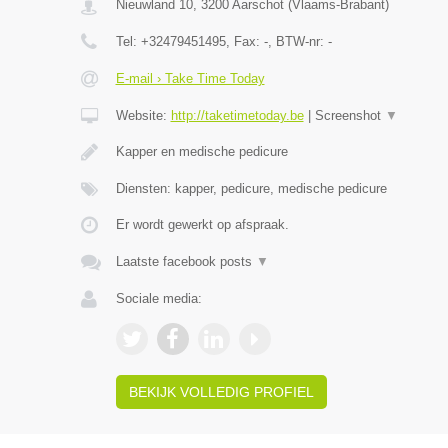
Nieuwland 10
,
3200
Aarschot
(
Vlaams-Brabant
)
Tel:
+32479451495
, Fax:
-
, BTW-nr:
-
E-mail › Take Time Today
Website:
http://taketimetoday.be
|
Screenshot
▼
Kapper en medische pedicure
Diensten: kapper, pedicure, medische pedicure
Er wordt gewerkt op afspraak.
Laatste facebook posts
▼
Sociale media:
BEKIJK VOLLEDIG PROFIEL