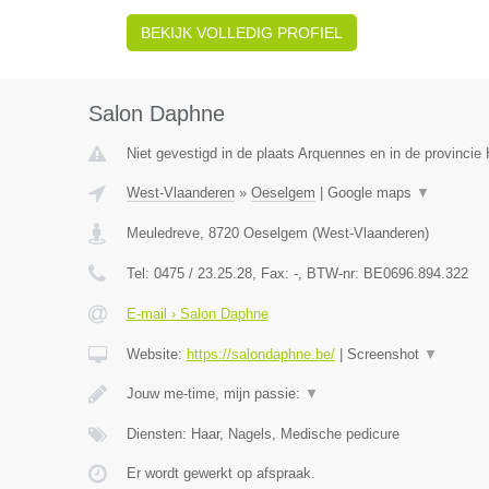
BEKIJK VOLLEDIG PROFIEL
Salon Daphne
Niet gevestigd in de plaats Arquennes en in de provinci
West-Vlaanderen
»
Oeselgem
|
Google maps
▼
Meuledreve
,
8720
Oeselgem
(
West-Vlaanderen
)
Tel:
0475 / 23.25.28
, Fax:
-
, BTW-nr:
BE0696.894.322
E-mail › Salon Daphne
Website:
https://salondaphne.be/
|
Screenshot
▼
Jouw me-time, mijn passie:
▼
Diensten: Haar, Nagels, Medische pedicure
Er wordt gewerkt op afspraak.