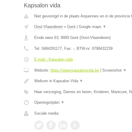
Kapsalon vida
Niet gevestigd in de plaats Arquennes en in de provinci
Oost-Vlaanderen
»
Gent
|
Google maps
▼
Einde were 63
,
9000
Gent
(
Oost-Vlaanderen
)
Tel:
0484291177
, Fax:
-
, BTW-nr:
0798432239
E-mail › Kapsalon vida
Website:
https://www.kapsalonvida.be
|
Screenshot
▼
Welkom in Kapsalon Vida
▼
Haar verzorging, Dames en heren, Kinderen, Manicure, N
Openingstijden
▼
Sociale media: