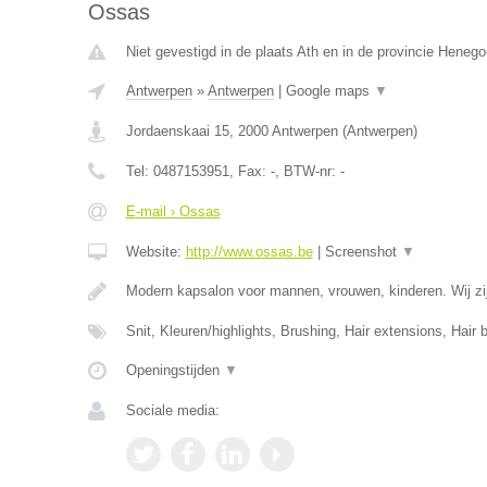
Ossas
Niet gevestigd in de plaats Ath en in de provincie Heneg
Antwerpen
»
Antwerpen
|
Google maps
▼
Jordaenskaai 15
,
2000
Antwerpen
(
Antwerpen
)
Tel:
0487153951
, Fax:
-
, BTW-nr:
-
E-mail › Ossas
Website:
http://www.ossas.be
|
Screenshot
▼
Modern kapsalon voor mannen, vrouwen, kinderen. Wij zij
Snit, Kleuren/highlights, Brushing, Hair extensions, Hair 
Openingstijden
▼
Sociale media: