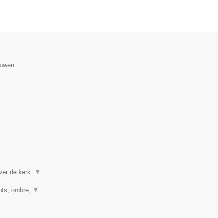
ouwen.
ver de kerk.
▼
ghts, ombre,
▼