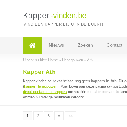
Kapper
-vinden.be
VIND EEN KAPPER BIJ U IN DE BUURT!
Nieuws
Zoeken
Contact
U bent nu hier:
Home
»
Henegouwen
»
Ath
Kapper Ath
Kapper-vinden.be bevat helaas nog geen
kappers in Ath
. Dit 
(
kapper Henegouwen
). Voer bovenaan deze pagina uw postcode 
direct contact met kappers
om via één e-mail in contact te kom
worden nu overige resultaten getoond.
1
2
3
»
»»