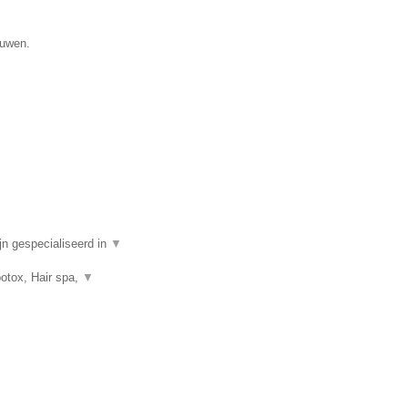
ouwen.
n gespecialiseerd in
▼
botox, Hair spa,
▼