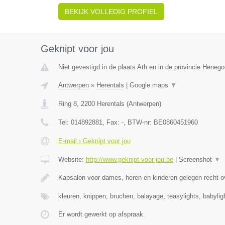
BEKIJK VOLLEDIG PROFIEL
Geknipt voor jou
Niet gevestigd in de plaats Ath en in de provincie Heneg
Antwerpen
»
Herentals
|
Google maps
▼
Ring 8
,
2200
Herentals
(
Antwerpen
)
Tel:
014892881
, Fax:
-
, BTW-nr:
BE0860451960
E-mail › Geknipt voor jou
Website:
http://www.geknipt-voor-jou.be
|
Screenshot
▼
Kapsalon voor dames, heren en kinderen gelegen recht o
kleuren, knippen, bruchen, balayage, teasylights, babyli
Er wordt gewerkt op afspraak.