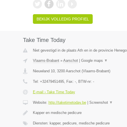
BEKIJK VOLLEDIG PROFIEL
Take Time Today
Niet gevestigd in de plaats Ath en in de provincie Heneg
Vlaams-Brabant
»
Aarschot
|
Google maps
▼
Nieuwland 10
,
3200
Aarschot
(
Vlaams-Brabant
)
Tel:
+32479451495
, Fax:
-
, BTW-nr:
-
E-mail › Take Time Today
Website:
http://taketimetoday.be
|
Screenshot
▼
Kapper en medische pedicure
Diensten: kapper, pedicure, medische pedicure