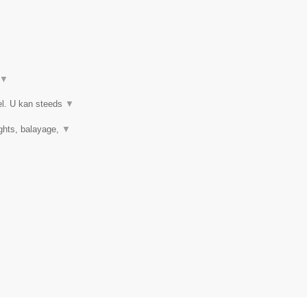
▼
el. U kan steeds
▼
ights, balayage,
▼