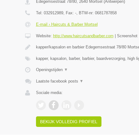
Edegemsestraat 78/80
,
2640
Mortsel
(
Antwerpen
)
Tel:
032912989
, Fax:
-
, BTW-nr:
0681787858
E-mail › Haircuts & Barber Mortsel
Website:
http://www.haircutsandbarber.com
|
Screenshot
kapper/kapsalon en barbier Edegemsestraat 78/80 Morts
kapper, kapsalon, barber, barbier, baardverzorging, high l
Openingstijden
▼
Laatste facebook posts
▼
Sociale media:
BEKIJK VOLLEDIG PROFIEL