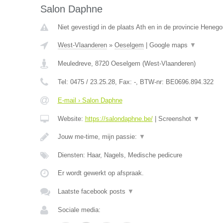
Salon Daphne
Niet gevestigd in de plaats Ath en in de provincie Heneg
West-Vlaanderen
»
Oeselgem
|
Google maps
▼
Meuledreve
,
8720
Oeselgem
(
West-Vlaanderen
)
Tel:
0475 / 23.25.28
, Fax:
-
, BTW-nr:
BE0696.894.322
E-mail › Salon Daphne
Website:
https://salondaphne.be/
|
Screenshot
▼
Jouw me-time, mijn passie:
▼
Diensten: Haar, Nagels, Medische pedicure
Er wordt gewerkt op afspraak.
Laatste facebook posts
▼
Sociale media: