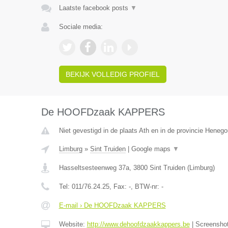
Laatste facebook posts
▼
Sociale media:
BEKIJK VOLLEDIG PROFIEL
De HOOFDzaak KAPPERS
Niet gevestigd in de plaats Ath en in de provincie Heneg
Limburg
»
Sint Truiden
|
Google maps
▼
Hasseltsesteenweg 37a
,
3800
Sint Truiden
(
Limburg
)
Tel:
011/76.24.25
, Fax:
-
, BTW-nr:
-
E-mail › De HOOFDzaak KAPPERS
Website:
http://www.dehoofdzaakkappers.be
|
Screensho