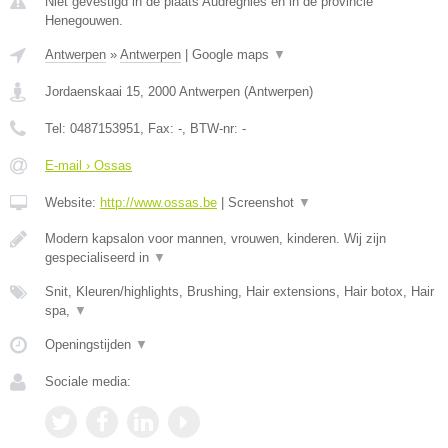
Niet gevestigd in de plaats Audregnies en in de provincie
Henegouwen.
Antwerpen
»
Antwerpen
|
Google maps
▼
Jordaenskaai 15
,
2000
Antwerpen
(
Antwerpen
)
Tel:
0487153951
, Fax:
-
, BTW-nr:
-
E-mail › Ossas
Website:
http://www.ossas.be
|
Screenshot
▼
Modern kapsalon voor mannen, vrouwen, kinderen. Wij zijn
gespecialiseerd in
▼
Snit, Kleuren/highlights, Brushing, Hair extensions, Hair botox, Hair
spa,
▼
Openingstijden
▼
Sociale media: