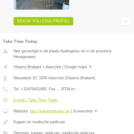
BEKIJK VOLLEDIG PROFIEL
Take Time Today
Niet gevestigd in de plaats Audregnies en in de provincie
Henegouwen.
Vlaams-Brabant
»
Aarschot
|
Google maps
▼
Nieuwland 10
,
3200
Aarschot
(
Vlaams-Brabant
)
Tel:
+32479451495
, Fax:
-
, BTW-nr:
-
E-mail › Take Time Today
Website:
http://taketimetoday.be
|
Screenshot
▼
Kapper en medische pedicure
Diensten: kapper, pedicure, medische pedicure