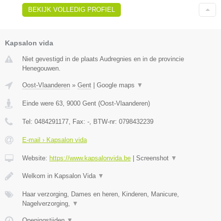
BEKIJK VOLLEDIG PROFIEL
Kapsalon vida
Niet gevestigd in de plaats Audregnies en in de provincie
Henegouwen.
Oost-Vlaanderen
»
Gent
|
Google maps
▼
Einde were 63
,
9000
Gent
(
Oost-Vlaanderen
)
Tel:
0484291177
, Fax:
-
, BTW-nr:
0798432239
E-mail › Kapsalon vida
Website:
https://www.kapsalonvida.be
|
Screenshot
▼
Welkom in Kapsalon Vida
▼
Haar verzorging, Dames en heren, Kinderen, Manicure,
Nagelverzorging,
▼
Openingstijden
▼