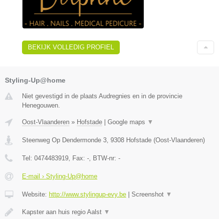
BEKIJK VOLLEDIG PROFIEL
Styling-Up@home
Niet gevestigd in de plaats Audregnies en in de provincie
Henegouwen.
Oost-Vlaanderen
»
Hofstade
|
Google maps
▼
Steenweg Op Dendermonde 3
,
9308
Hofstade
(
Oost-Vlaanderen
)
Tel:
0474483919
, Fax:
-
, BTW-nr:
-
E-mail › Styling-Up@home
Website:
http://www.stylingup-evy.be
|
Screenshot
▼
Kapster aan huis regio Aalst
▼