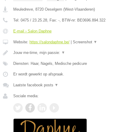
Meuledreve
,
8720
Oeselgem
(
West-Vlaanderen
)
Tel:
0475 / 23.25.28
, Fax:
-
, BTW-nr:
BE0696.894.322
E-mail › Salon Daphne
Website:
https://salondaphne.be/
|
Screenshot
▼
Jouw me-time, mijn passie:
▼
Diensten: Haar, Nagels, Medische pedicure
Er wordt gewerkt op afspraak.
Laatste facebook posts
▼
Sociale media: