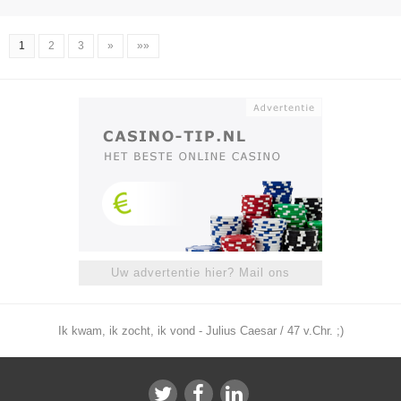
1
2
3
»
»»
Uw advertentie hier? Mail ons
Ik kwam, ik zocht, ik vond - Julius Caesar / 47 v.Chr. ;)