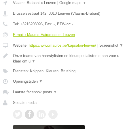
Vlaams-Brabant
»
Leuven
|
Google maps
▼
Brusselsestraat 142
,
3010
Leuven
(
Vlaams-Brabant
)
Tel:
+3216203096
, Fax:
-
, BTW-nr:
-
E-mail › Mauros Hairdressers Leuven
Website:
https://www.mauros.be/kapsalon-leuven/
|
Screenshot
▼
Onze teams van haarstylisten en kleurspecialisten staan voor u
klaar om u
▼
Diensten: Knippen, Kleuren, Brushing
Openingstijden
▼
Laatste facebook posts
▼
Sociale media: