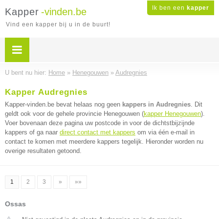
Ik ben een
kapper
Kapper
-vinden.be
Vind een kapper bij u in de buurt!
U bent nu hier:
Home
»
Henegouwen
»
Audregnies
Kapper Audregnies
Kapper-vinden.be bevat helaas nog geen
kappers in Audregnies
. Dit
geldt ook voor de gehele provincie Henegouwen (
kapper Henegouwen
).
Voer bovenaan deze pagina uw postcode in voor de dichtstbijzijnde
kappers of ga naar
direct contact met kappers
om via één e-mail in
contact te komen met meerdere kappers tegelijk. Hieronder worden nu
overige resultaten getoond.
1
2
3
»
»»
Ossas