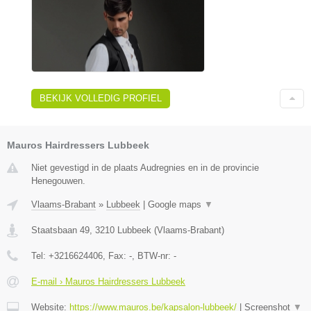
BEKIJK VOLLEDIG PROFIEL
Mauros Hairdressers Lubbeek
Niet gevestigd in de plaats Audregnies en in de provincie
Henegouwen.
Vlaams-Brabant
»
Lubbeek
|
Google maps
▼
Staatsbaan 49
,
3210
Lubbeek
(
Vlaams-Brabant
)
Tel:
+3216624406
, Fax:
-
, BTW-nr:
-
E-mail › Mauros Hairdressers Lubbeek
Website:
https://www.mauros.be/kapsalon-lubbeek/
|
Screenshot
▼