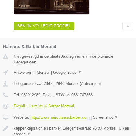
BEKIJK VOLLEDIG PROFIEL
Haircuts & Barber Mortsel
Niet gevestigd in de plaats Audregnies en in de provincie
Henegouwen.
Antwerpen
»
Mortsel
|
Google maps
▼
Edegemsestraat 78/80
,
2640
Mortsel
(
Antwerpen
)
Tel:
032912989
, Fax:
-
, BTW-nr:
0681787858
E-mail › Haircuts & Barber Mortsel
Website:
http://www.haircutsandbarber.com
|
Screenshot
▼
kapper/kapsalon en barbier Edegemsestraat 78/80 Mortsel. U kan
steeds
▼