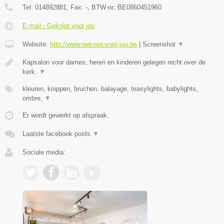
Tel:
014892881
, Fax:
-
, BTW-nr:
BE0860451960
E-mail › Geknipt voor jou
Website:
http://www.geknipt-voor-jou.be
|
Screenshot
▼
Kapsalon voor dames, heren en kinderen gelegen recht over de
kerk.
▼
kleuren, knippen, bruchen, balayage, teasylights, babylights,
ombre,
▼
Er wordt gewerkt op afspraak.
Laatste facebook posts
▼
Sociale media: