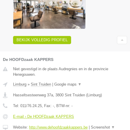
BEKIJK VOLLEDIG PROFIEL
De HOOFDzaak KAPPERS
Niet gevestigd in de plaats Audregnies en in de provincie
Henegouwen.
Limburg
»
Sint Truiden
|
Google maps
▼
Hasseltsesteenweg 37a
,
3800
Sint Truiden
(
Limburg
)
Tel:
011/76.24.25
, Fax:
-
, BTW-nr:
-
E-mail › De HOOFDzaak KAPPERS
Website:
http://www.dehoofdzaakkappers.be
|
Screenshot
▼