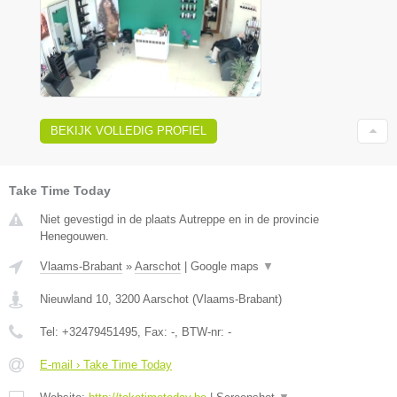
BEKIJK VOLLEDIG PROFIEL
Take Time Today
Niet gevestigd in de plaats Autreppe en in de provincie
Henegouwen.
Vlaams-Brabant
»
Aarschot
|
Google maps
▼
Nieuwland 10
,
3200
Aarschot
(
Vlaams-Brabant
)
Tel:
+32479451495
, Fax:
-
, BTW-nr:
-
E-mail › Take Time Today