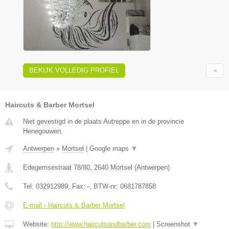
BEKIJK VOLLEDIG PROFIEL
Haircuts & Barber Mortsel
Niet gevestigd in de plaats Autreppe en in de provincie
Henegouwen.
Antwerpen
»
Mortsel
|
Google maps
▼
Edegemsestraat 78/80
,
2640
Mortsel
(
Antwerpen
)
Tel:
032912989
, Fax:
-
, BTW-nr:
0681787858
E-mail › Haircuts & Barber Mortsel
Website:
http://www.haircutsandbarber.com
|
Screenshot
▼