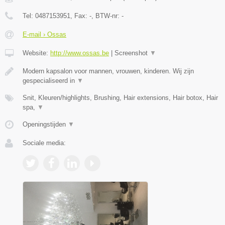
Tel:
0487153951
, Fax:
-
, BTW-nr:
-
E-mail › Ossas
Website:
http://www.ossas.be
|
Screenshot
▼
Modern kapsalon voor mannen, vrouwen, kinderen. Wij zijn
gespecialiseerd in
▼
Snit, Kleuren/highlights, Brushing, Hair extensions, Hair botox, Hair
spa,
▼
Openingstijden
▼
Sociale media: