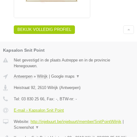
BEKIJK VOLLEDIG PROFIEL
Kapsalon Snit Point
Niet gevestigd in de plaats Autreppe en in de provincie
Henegouwen.
Antwerpen
»
Wilrijk
|
Google maps
▼
Heistraat 92
,
2610
Wilrijk
(
Antwerpen
)
Tel:
03 830 25 66
, Fax:
-
, BTW-nr:
-
E-mail › Kapsalon Snit Point
Website:
http://injebuurt.be/injebuurt/member/SnitPointWilrijk
|
Screenshot
▼