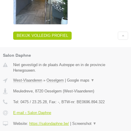
BEKIJK VOLLEDIG PROFIEL
Salon Daphne
Niet gevestigd in de plaats Autreppe en in de provincie
Henegouwen.
West-Vlaanderen
»
Oeselgem
|
Google maps
▼
Meuledreve
,
8720
Oeselgem
(
West-Vlaanderen
)
Tel:
0475 / 23.25.28
, Fax:
-
, BTW-nr:
BE0696.894.322
E-mail › Salon Daphne
Website:
https://salondaphne.be/
|
Screenshot
▼