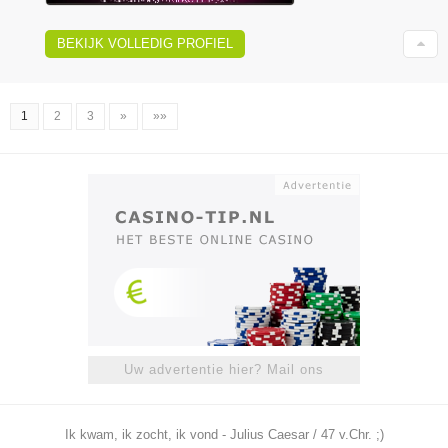
BEKIJK VOLLEDIG PROFIEL
1
2
3
»
»»
Uw advertentie hier? Mail ons
Ik kwam, ik zocht, ik vond - Julius Caesar / 47 v.Chr. ;)