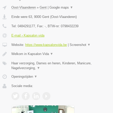
Oost-Vlaanderen
»
Gent
|
Google maps
▼
Einde were 63
,
9000
Gent
(
Oost-Vlaanderen
)
Tel:
0484291177
, Fax:
-
, BTW-nr:
0798432239
E-mail › Kapsalon vida
Website:
https://www.kapsalonvida.be
|
Screenshot
▼
Welkom in Kapsalon Vida
▼
Haar verzorging, Dames en heren, Kinderen, Manicure,
Nagelverzorging,
▼
Openingstijden
▼
Sociale media: