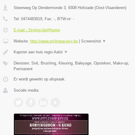
Steenweg Op Dendermonde 3
,
9308
Hofstade
(
Oost-Vlaanderen
)
Tel:
0474483919
, Fax:
-
, BTW-nr:
-
E-mail › Styling-Up@home
Website:
http://www.stylingup-evy.be
|
Screenshot
▼
Kapster aan huis regio Aalst
▼
Diensten: Snit, Brushing, Kleuring, Baleyage, Opsteken, Make-up,
Permanent
Er wordt gewerkt op afspraak.
Sociale media: