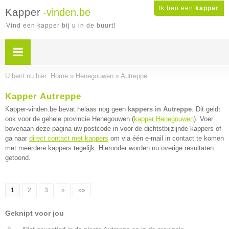
Ik ben een
kapper
Kapper
-vinden.be
Vind een kapper bij u in de buurt!
U bent nu hier:
Home
»
Henegouwen
»
Autreppe
Kapper Autreppe
Kapper-vinden.be bevat helaas nog geen
kappers in Autreppe
. Dit geldt
ook voor de gehele provincie Henegouwen (
kapper Henegouwen
). Voer
bovenaan deze pagina uw postcode in voor de dichtstbijzijnde kappers of
ga naar
direct contact met kappers
om via één e-mail in contact te komen
met meerdere kappers tegelijk. Hieronder worden nu overige resultaten
getoond.
1
2
3
»
»»
Geknipt voor jou