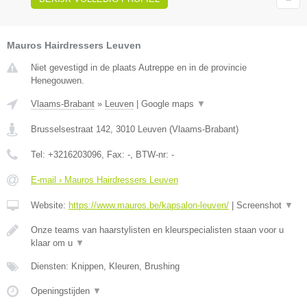
Mauros Hairdressers Leuven
Niet gevestigd in de plaats Autreppe en in de provincie
Henegouwen.
Vlaams-Brabant
»
Leuven
|
Google maps
▼
Brusselsestraat 142
,
3010
Leuven
(
Vlaams-Brabant
)
Tel:
+3216203096
, Fax:
-
, BTW-nr:
-
E-mail › Mauros Hairdressers Leuven
Website:
https://www.mauros.be/kapsalon-leuven/
|
Screenshot
▼
Onze teams van haarstylisten en kleurspecialisten staan voor u
klaar om u
▼
Diensten: Knippen, Kleuren, Brushing
Openingstijden
▼