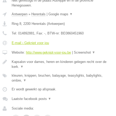
Niet gevestigd in de plaats Autreppe en in de provincie
Henegouwen.
Antwerpen
»
Herentals
|
Google maps
▼
Ring 8
,
2200
Herentals
(
Antwerpen
)
Tel:
014892881
, Fax:
-
, BTW-nr:
BE0860451960
E-mail › Geknipt voor jou
Website:
http://www.geknipt-voor-jou.be
|
Screenshot
▼
Kapsalon voor dames, heren en kinderen gelegen recht over de
kerk.
▼
kleuren, knippen, bruchen, balayage, teasylights, babylights,
ombre,
▼
Er wordt gewerkt op afspraak.
Laatste facebook posts
▼
Sociale media: