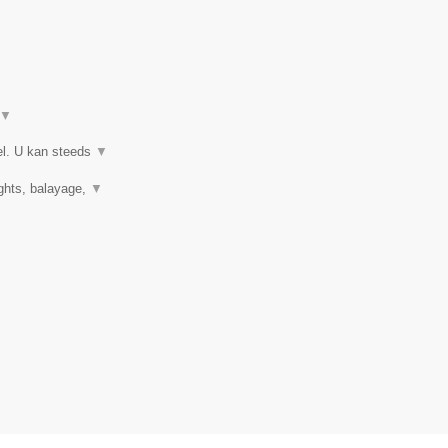
▼
el. U kan steeds
▼
ights, balayage,
▼