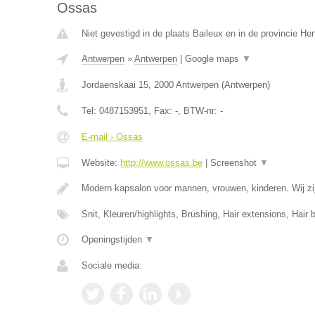
Ossas
Niet gevestigd in de plaats Baileux en in de provincie H
Antwerpen
»
Antwerpen
|
Google maps
▼
Jordaenskaai 15
,
2000
Antwerpen
(
Antwerpen
)
Tel:
0487153951
, Fax:
-
, BTW-nr:
-
E-mail › Ossas
Website:
http://www.ossas.be
|
Screenshot
▼
Modern kapsalon voor mannen, vrouwen, kinderen. Wij zij
Snit, Kleuren/highlights, Brushing, Hair extensions, Hair 
Openingstijden
▼
Sociale media: