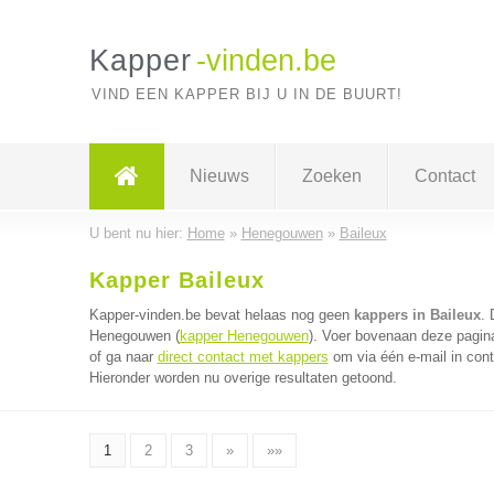
Kapper
-vinden.be
VIND EEN KAPPER BIJ U IN DE BUURT!
Nieuws
Zoeken
Contact
U bent nu hier:
Home
»
Henegouwen
»
Baileux
Kapper Baileux
Kapper-vinden.be bevat helaas nog geen
kappers in Baileux
. 
Henegouwen (
kapper Henegouwen
). Voer bovenaan deze pagina
of ga naar
direct contact met kappers
om via één e-mail in cont
Hieronder worden nu overige resultaten getoond.
1
2
3
»
»»