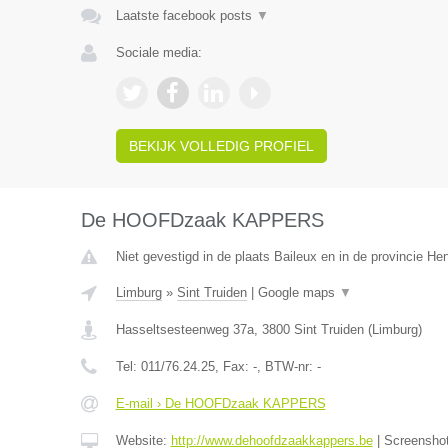
Laatste facebook posts
▼
Sociale media:
BEKIJK VOLLEDIG PROFIEL
De HOOFDzaak KAPPERS
Niet gevestigd in de plaats Baileux en in de provincie H
Limburg
»
Sint Truiden
|
Google maps
▼
Hasseltsesteenweg 37a
,
3800
Sint Truiden
(
Limburg
)
Tel:
011/76.24.25
, Fax:
-
, BTW-nr:
-
E-mail › De HOOFDzaak KAPPERS
Website:
http://www.dehoofdzaakkappers.be
|
Screensho