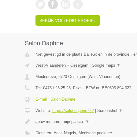
BEKIJK VOLLEDIG PROFIEL
Salon Daphne
Niet gevestigd in de plaats Baileux en in de provincie H
West-Vlaanderen
»
Oeselgem
|
Google maps
▼
Meuledreve
,
8720
Oeselgem
(
West-Vlaanderen
)
Tel:
0475 / 23.25.28
, Fax:
-
, BTW-nr:
BE0696.894.322
E-mail › Salon Daphne
Website:
https://salondaphne.be/
|
Screenshot
▼
Jouw me-time, mijn passie:
▼
Diensten: Haar, Nagels, Medische pedicure