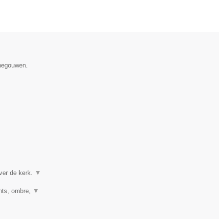
enegouwen.
ver de kerk.
▼
ghts, ombre,
▼