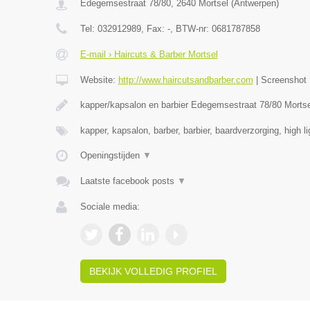
Edegemsestraat 78/80
,
2640
Mortsel
(
Antwerpen
)
Tel:
032912989
, Fax:
-
, BTW-nr:
0681787858
E-mail › Haircuts & Barber Mortsel
Website:
http://www.haircutsandbarber.com
|
Screenshot
kapper/kapsalon en barbier Edegemsestraat 78/80 Morts
kapper, kapsalon, barber, barbier, baardverzorging, high l
Openingstijden
▼
Laatste facebook posts
▼
Sociale media:
BEKIJK VOLLEDIG PROFIEL