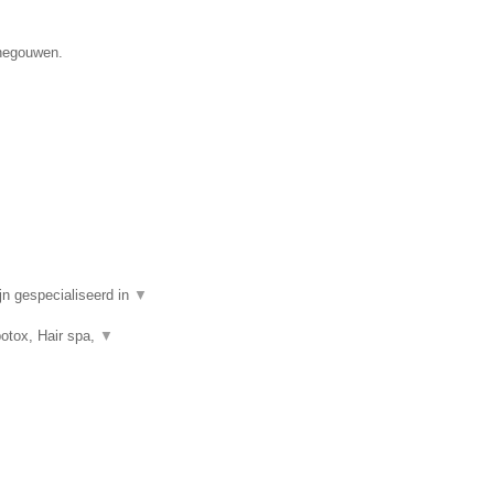
enegouwen.
n gespecialiseerd in
▼
botox, Hair spa,
▼