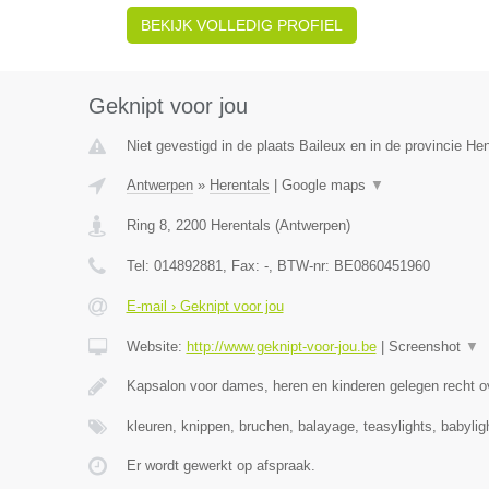
BEKIJK VOLLEDIG PROFIEL
Geknipt voor jou
Niet gevestigd in de plaats Baileux en in de provincie H
Antwerpen
»
Herentals
|
Google maps
▼
Ring 8
,
2200
Herentals
(
Antwerpen
)
Tel:
014892881
, Fax:
-
, BTW-nr:
BE0860451960
E-mail › Geknipt voor jou
Website:
http://www.geknipt-voor-jou.be
|
Screenshot
▼
Kapsalon voor dames, heren en kinderen gelegen recht o
kleuren, knippen, bruchen, balayage, teasylights, babyli
Er wordt gewerkt op afspraak.