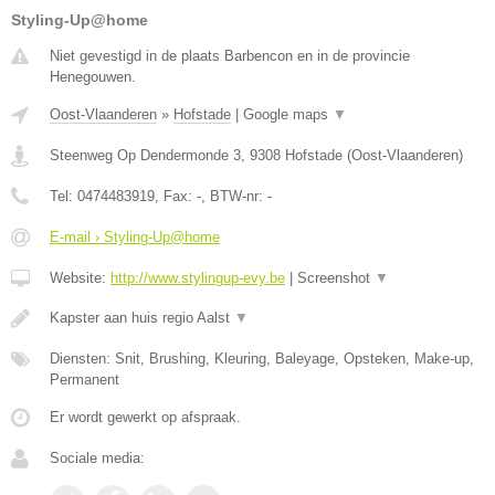
Styling-Up@home
Niet gevestigd in de plaats Barbencon en in de provincie
Henegouwen.
Oost-Vlaanderen
»
Hofstade
|
Google maps
▼
Steenweg Op Dendermonde 3
,
9308
Hofstade
(
Oost-Vlaanderen
)
Tel:
0474483919
, Fax:
-
, BTW-nr:
-
E-mail › Styling-Up@home
Website:
http://www.stylingup-evy.be
|
Screenshot
▼
Kapster aan huis regio Aalst
▼
Diensten: Snit, Brushing, Kleuring, Baleyage, Opsteken, Make-up,
Permanent
Er wordt gewerkt op afspraak.
Sociale media: