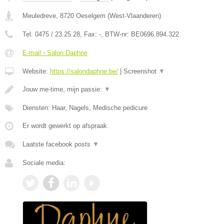
Meuledreve
,
8720
Oeselgem
(
West-Vlaanderen
)
Tel:
0475 / 23.25.28
, Fax:
-
, BTW-nr:
BE0696.894.322
E-mail › Salon Daphne
Website:
https://salondaphne.be/
|
Screenshot
▼
Jouw me-time, mijn passie:
▼
Diensten: Haar, Nagels, Medische pedicure
Er wordt gewerkt op afspraak.
Laatste facebook posts
▼
Sociale media: