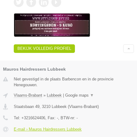
BEKIJK VOLLEDIG PROFIEL
Mauros Hairdressers Lubbeek
Niet gevestigd in de plaats Barbencon en in de provincie
Henegouwen.
Vlaams-Brabant
»
Lubbeek
|
Google maps
▼
Staatsbaan 49
,
3210
Lubbeek
(
Vlaams-Brabant
)
Tel:
+3216624406
, Fax:
-
, BTW-nr:
-
E-mail › Mauros Hairdressers Lubbeek