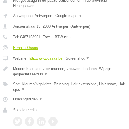
Niet gevestigd in de plaats Barbencon en in de provincie
Henegouwen.
Antwerpen
»
Antwerpen
|
Google maps
▼
Jordaenskaai 15
,
2000
Antwerpen
(
Antwerpen
)
Tel:
0487153951
, Fax:
-
, BTW-nr:
-
E-mail › Ossas
Website:
http://www.ossas.be
|
Screenshot
▼
Modern kapsalon voor mannen, vrouwen, kinderen. Wij zijn
gespecialiseerd in
▼
Snit, Kleuren/highlights, Brushing, Hair extensions, Hair botox, Hair
spa,
▼
Openingstijden
▼
Sociale media: