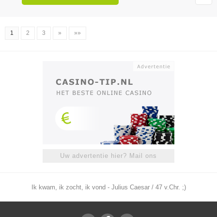
1
2
3
»
»»
Uw advertentie hier? Mail ons
Ik kwam, ik zocht, ik vond - Julius Caesar / 47 v.Chr. ;)