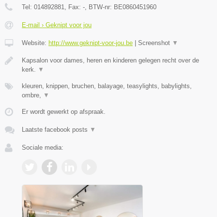
Tel:
014892881
, Fax:
-
, BTW-nr:
BE0860451960
E-mail › Geknipt voor jou
Website:
http://www.geknipt-voor-jou.be
|
Screenshot
▼
Kapsalon voor dames, heren en kinderen gelegen recht over de
kerk.
▼
kleuren, knippen, bruchen, balayage, teasylights, babylights,
ombre,
▼
Er wordt gewerkt op afspraak.
Laatste facebook posts
▼
Sociale media: