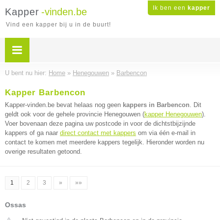
Ik ben een
kapper
Kapper
-vinden.be
Vind een kapper bij u in de buurt!
U bent nu hier:
Home
»
Henegouwen
»
Barbencon
Kapper Barbencon
Kapper-vinden.be bevat helaas nog geen
kappers in Barbencon
. Dit
geldt ook voor de gehele provincie Henegouwen (
kapper Henegouwen
).
Voer bovenaan deze pagina uw postcode in voor de dichtstbijzijnde
kappers of ga naar
direct contact met kappers
om via één e-mail in
contact te komen met meerdere kappers tegelijk. Hieronder worden nu
overige resultaten getoond.
1
2
3
»
»»
Ossas