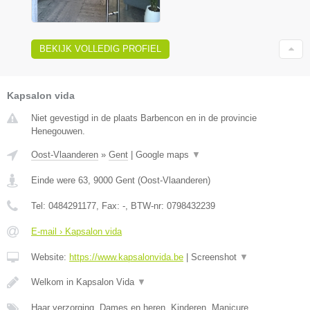
BEKIJK VOLLEDIG PROFIEL
Kapsalon vida
Niet gevestigd in de plaats Barbencon en in de provincie
Henegouwen.
Oost-Vlaanderen
»
Gent
|
Google maps
▼
Einde were 63
,
9000
Gent
(
Oost-Vlaanderen
)
Tel:
0484291177
, Fax:
-
, BTW-nr:
0798432239
E-mail › Kapsalon vida
Website:
https://www.kapsalonvida.be
|
Screenshot
▼
Welkom in Kapsalon Vida
▼
Haar verzorging, Dames en heren, Kinderen, Manicure,