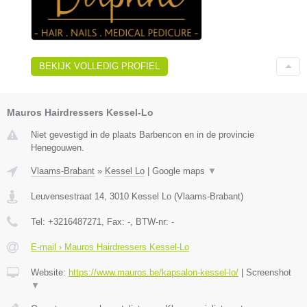
BEKIJK VOLLEDIG PROFIEL
Mauros Hairdressers Kessel-Lo
Niet gevestigd in de plaats Barbencon en in de provincie
Henegouwen.
Vlaams-Brabant
»
Kessel Lo
|
Google maps
▼
Leuvensestraat 14
,
3010
Kessel Lo
(
Vlaams-Brabant
)
Tel:
+3216487271
, Fax:
-
, BTW-nr:
-
E-mail › Mauros Hairdressers Kessel-Lo
Website:
https://www.mauros.be/kapsalon-kessel-lo/
|
Screenshot
▼