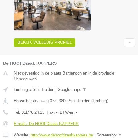
BEKIJK VOLLEDIG PROFIEL
De HOOFDzaak KAPPERS
Niet gevestigd in de plaats Barbencon en in de provincie
Henegouwen.
Limburg
»
Sint Truiden
|
Google maps
▼
Hasseltsesteenweg 37a
,
3800
Sint Truiden
(
Limburg
)
Tel:
011/76.24.25
, Fax:
-
, BTW-nr:
-
E-mail › De HOOFDzaak KAPPERS
Website:
http://www.dehoofdzaakkappers.be
|
Screenshot
▼