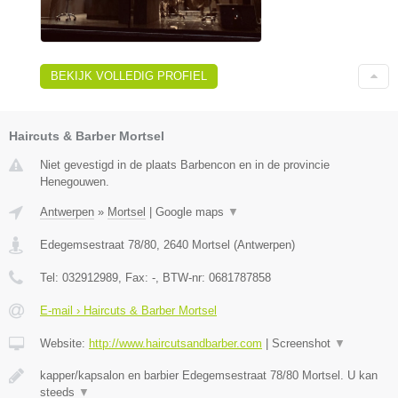
BEKIJK VOLLEDIG PROFIEL
Haircuts & Barber Mortsel
Niet gevestigd in de plaats Barbencon en in de provincie
Henegouwen.
Antwerpen
»
Mortsel
|
Google maps
▼
Edegemsestraat 78/80
,
2640
Mortsel
(
Antwerpen
)
Tel:
032912989
, Fax:
-
, BTW-nr:
0681787858
E-mail › Haircuts & Barber Mortsel
Website:
http://www.haircutsandbarber.com
|
Screenshot
▼
kapper/kapsalon en barbier Edegemsestraat 78/80 Mortsel. U kan
steeds
▼