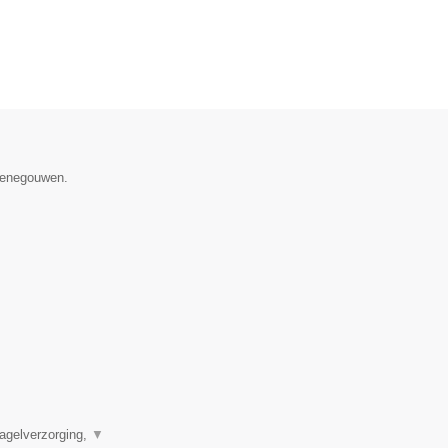
 Henegouwen.
agelverzorging,
▼