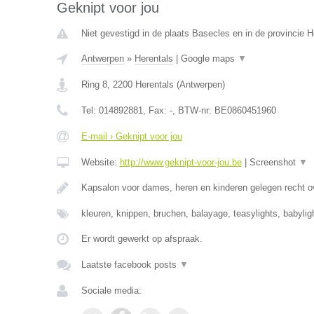
Geknipt voor jou
Niet gevestigd in de plaats Basecles en in de provincie
Antwerpen
»
Herentals
|
Google maps
▼
Ring 8
,
2200
Herentals
(
Antwerpen
)
Tel:
014892881
, Fax:
-
, BTW-nr:
BE0860451960
E-mail › Geknipt voor jou
Website:
http://www.geknipt-voor-jou.be
|
Screenshot
▼
Kapsalon voor dames, heren en kinderen gelegen recht o
kleuren, knippen, bruchen, balayage, teasylights, babyli
Er wordt gewerkt op afspraak.
Laatste facebook posts
▼
Sociale media: