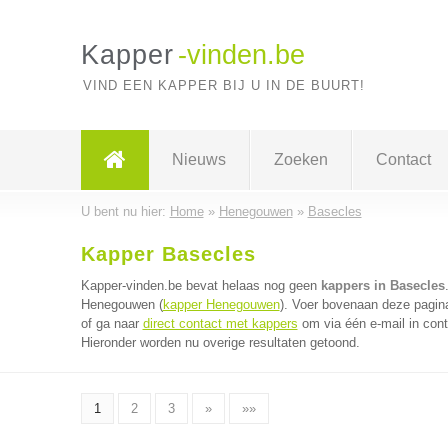
Kapper
-vinden.be
VIND EEN KAPPER BIJ U IN DE BUURT!
Nieuws
Zoeken
Contact
U bent nu hier:
Home
»
Henegouwen
»
Basecles
Kapper Basecles
Kapper-vinden.be bevat helaas nog geen
kappers in Basecles
Henegouwen (
kapper Henegouwen
). Voer bovenaan deze pagina
of ga naar
direct contact met kappers
om via één e-mail in cont
Hieronder worden nu overige resultaten getoond.
1
2
3
»
»»