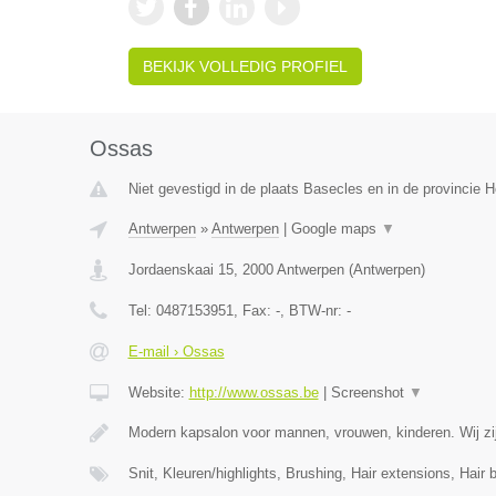
BEKIJK VOLLEDIG PROFIEL
Ossas
Niet gevestigd in de plaats Basecles en in de provincie
Antwerpen
»
Antwerpen
|
Google maps
▼
Jordaenskaai 15
,
2000
Antwerpen
(
Antwerpen
)
Tel:
0487153951
, Fax:
-
, BTW-nr:
-
E-mail › Ossas
Website:
http://www.ossas.be
|
Screenshot
▼
Modern kapsalon voor mannen, vrouwen, kinderen. Wij zij
Snit, Kleuren/highlights, Brushing, Hair extensions, Hair 