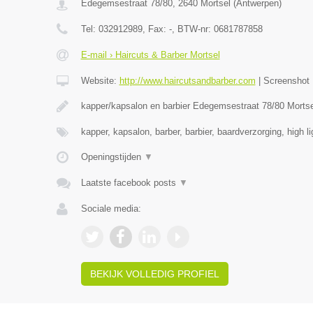
Edegemsestraat 78/80
,
2640
Mortsel
(
Antwerpen
)
Tel:
032912989
, Fax:
-
, BTW-nr:
0681787858
E-mail › Haircuts & Barber Mortsel
Website:
http://www.haircutsandbarber.com
|
Screenshot
kapper/kapsalon en barbier Edegemsestraat 78/80 Morts
kapper, kapsalon, barber, barbier, baardverzorging, high l
Openingstijden
▼
Laatste facebook posts
▼
Sociale media:
BEKIJK VOLLEDIG PROFIEL