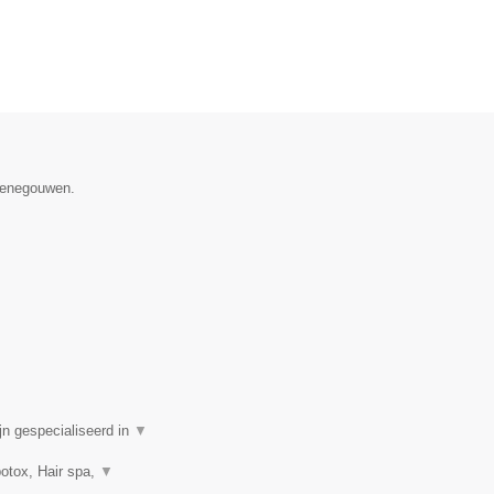
 Henegouwen.
n gespecialiseerd in
▼
botox, Hair spa,
▼