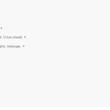
▼
el. U kan steeds
▼
ights, balayage,
▼