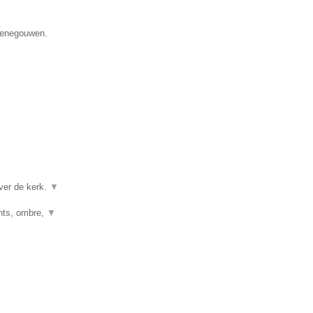
 Henegouwen.
ver de kerk.
▼
ghts, ombre,
▼