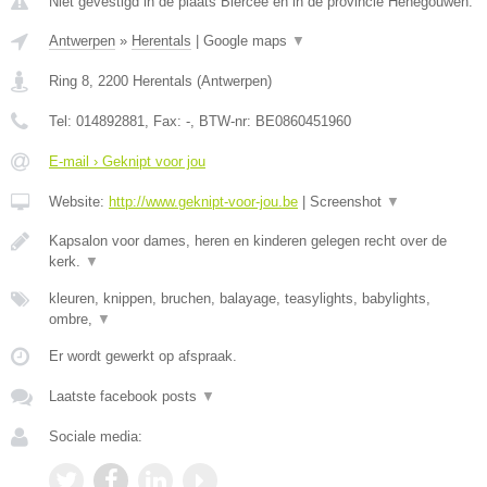
Niet gevestigd in de plaats Biercee en in de provincie Henegouwen.
Antwerpen
»
Herentals
|
Google maps
▼
Ring 8
,
2200
Herentals
(
Antwerpen
)
Tel:
014892881
, Fax:
-
, BTW-nr:
BE0860451960
E-mail › Geknipt voor jou
Website:
http://www.geknipt-voor-jou.be
|
Screenshot
▼
Kapsalon voor dames, heren en kinderen gelegen recht over de
kerk.
▼
kleuren, knippen, bruchen, balayage, teasylights, babylights,
ombre,
▼
Er wordt gewerkt op afspraak.
Laatste facebook posts
▼
Sociale media: