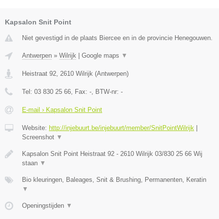
Kapsalon Snit Point
Niet gevestigd in de plaats Biercee en in de provincie Henegouwen.
Antwerpen
»
Wilrijk
|
Google maps
▼
Heistraat 92
,
2610
Wilrijk
(
Antwerpen
)
Tel:
03 830 25 66
, Fax:
-
, BTW-nr:
-
E-mail › Kapsalon Snit Point
Website:
http://injebuurt.be/injebuurt/member/SnitPointWilrijk
|
Screenshot
▼
Kapsalon Snit Point Heistraat 92 - 2610 Wilrijk 03/830 25 66 Wij
staan
▼
Bio kleuringen, Baleages, Snit & Brushing, Permanenten, Keratin
▼
Openingstijden
▼