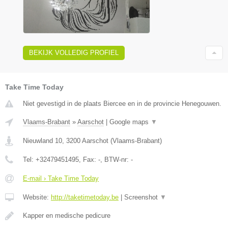
BEKIJK VOLLEDIG PROFIEL
Take Time Today
Niet gevestigd in de plaats Biercee en in de provincie Henegouwen.
Vlaams-Brabant
»
Aarschot
|
Google maps
▼
Nieuwland 10
,
3200
Aarschot
(
Vlaams-Brabant
)
Tel:
+32479451495
, Fax:
-
, BTW-nr:
-
E-mail › Take Time Today
Website:
http://taketimetoday.be
|
Screenshot
▼
Kapper en medische pedicure