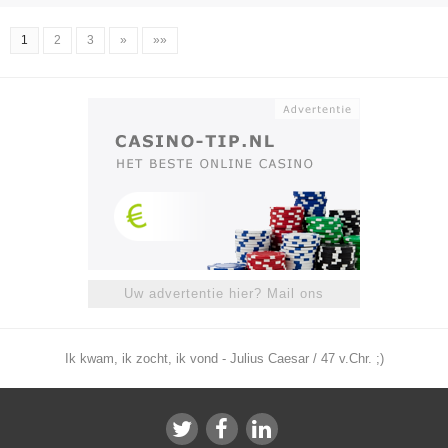
1
2
3
»
»»
Uw advertentie hier? Mail ons
Ik kwam, ik zocht, ik vond - Julius Caesar / 47 v.Chr. ;)