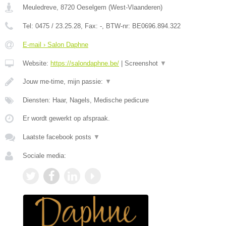
Meuledreve
,
8720
Oeselgem
(
West-Vlaanderen
)
Tel:
0475 / 23.25.28
, Fax:
-
, BTW-nr:
BE0696.894.322
E-mail › Salon Daphne
Website:
https://salondaphne.be/
|
Screenshot
▼
Jouw me-time, mijn passie:
▼
Diensten: Haar, Nagels, Medische pedicure
Er wordt gewerkt op afspraak.
Laatste facebook posts
▼
Sociale media: