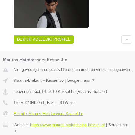
BEKIJK VOLLEDIG PROFIEL
Mauros Hairdressers Kessel-Lo
Niet gevestigd in de plaats Biercee en in de provincie Henegouwen.
Vlaams-Brabant
»
Kessel Lo
|
Google maps
▼
Leuvensestraat 14
,
3010
Kessel Lo
(
Vlaams-Brabant
)
Tel:
+3216487271
, Fax:
-
, BTW-nr:
-
E-mail › Mauros Hairdressers Kessel-Lo
Website:
https://www.mauros.be/kapsalon-kessel-lo/
|
Screenshot
▼