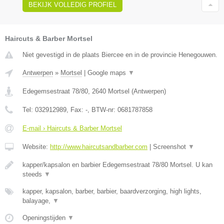
BEKIJK VOLLEDIG PROFIEL
Haircuts & Barber Mortsel
Niet gevestigd in de plaats Biercee en in de provincie Henegouwen.
Antwerpen
»
Mortsel
|
Google maps
▼
Edegemsestraat 78/80
,
2640
Mortsel
(
Antwerpen
)
Tel:
032912989
, Fax:
-
, BTW-nr:
0681787858
E-mail › Haircuts & Barber Mortsel
Website:
http://www.haircutsandbarber.com
|
Screenshot
▼
kapper/kapsalon en barbier Edegemsestraat 78/80 Mortsel. U kan
steeds
▼
kapper, kapsalon, barber, barbier, baardverzorging, high lights,
balayage,
▼
Openingstijden
▼