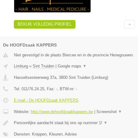
BEKIJK VOLLEDIG PROFIEL
De HOOFDzaak KAPPERS
Niet gevestigd in de plaats Biercee en in de provincie Henegouwen.
Limburg
»
Sint Truiden
|
Google maps
▼
Hasseltsesteenweg 37a
,
3800
Sint Truiden
(
Limburg
)
Tel:
011/76.24.25
, Fax:
-
, BTW-nr:
-
E-mail › De HOOFDzaak KAPPERS
Website:
http://www.dehoofdzaakkappers.be
|
Screenshot
▼
Persoonlijke aandacht staat bij ons op nummer 1!
▼
Diensten: Knippen, Kleuren, Advies