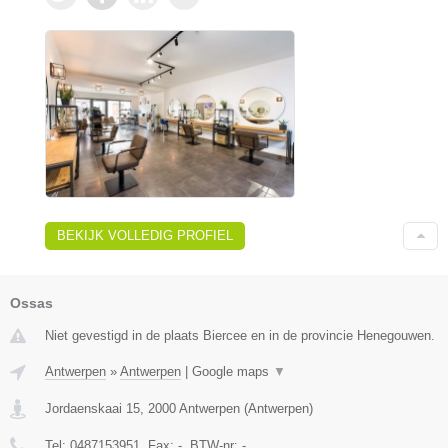
BEKIJK VOLLEDIG PROFIEL
Ossas
Niet gevestigd in de plaats Biercee en in de provincie Henegouwen.
Antwerpen
»
Antwerpen
|
Google maps
▼
Jordaenskaai 15
,
2000
Antwerpen
(
Antwerpen
)
Tel:
0487153951
, Fax:
-
, BTW-nr:
-