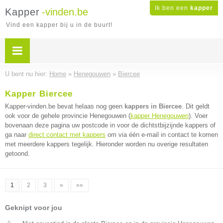
Ik ben een
kapper
Kapper
-vinden.be
Vind een kapper bij u in de buurt!
U bent nu hier:
Home
»
Henegouwen
»
Biercee
Kapper Biercee
Kapper-vinden.be bevat helaas nog geen
kappers in Biercee
. Dit geldt
ook voor de gehele provincie Henegouwen (
kapper Henegouwen
). Voer
bovenaan deze pagina uw postcode in voor de dichtstbijzijnde kappers of
ga naar
direct contact met kappers
om via één e-mail in contact te komen
met meerdere kappers tegelijk. Hieronder worden nu overige resultaten
getoond.
1
2
3
»
»»
Geknipt voor jou