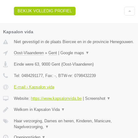
BEKIJK VOLLEDIG PROFIEL
Kapsalon vida
Niet gevestigd in de plaats Biercee en in de provincie Henegouwen.
Oost-Vlaanderen
»
Gent
|
Google maps
▼
Einde were 63
,
9000
Gent
(
Oost-Vlaanderen
)
Tel:
0484291177
, Fax:
-
, BTW-nr:
0798432239
E-mail › Kapsalon vida
Website:
https://www.kapsalonvida.be
|
Screenshot
▼
Welkom in Kapsalon Vida
▼
Haar verzorging, Dames en heren, Kinderen, Manicure,
Nagelverzorging,
▼
Openingstijden
▼