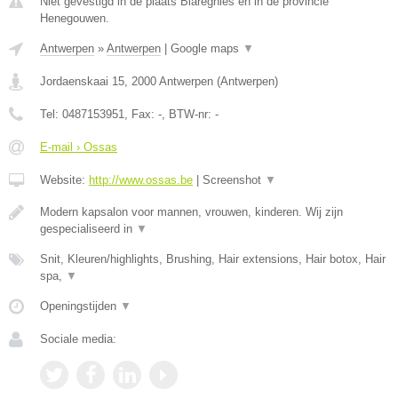
Niet gevestigd in de plaats Blaregnies en in de provincie
Henegouwen.
Antwerpen
»
Antwerpen
|
Google maps
▼
Jordaenskaai 15
,
2000
Antwerpen
(
Antwerpen
)
Tel:
0487153951
, Fax:
-
, BTW-nr:
-
E-mail › Ossas
Website:
http://www.ossas.be
|
Screenshot
▼
Modern kapsalon voor mannen, vrouwen, kinderen. Wij zijn
gespecialiseerd in
▼
Snit, Kleuren/highlights, Brushing, Hair extensions, Hair botox, Hair
spa,
▼
Openingstijden
▼
Sociale media: