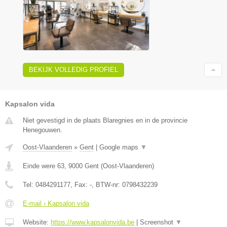
BEKIJK VOLLEDIG PROFIEL
Kapsalon vida
Niet gevestigd in de plaats Blaregnies en in de provincie
Henegouwen.
Oost-Vlaanderen
»
Gent
|
Google maps
▼
Einde were 63
,
9000
Gent
(
Oost-Vlaanderen
)
Tel:
0484291177
, Fax:
-
, BTW-nr:
0798432239
E-mail › Kapsalon vida
Website:
https://www.kapsalonvida.be
|
Screenshot
▼