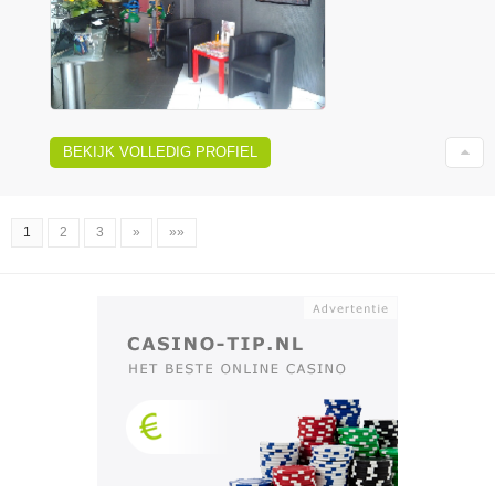
BEKIJK VOLLEDIG PROFIEL
1
2
3
»
»»