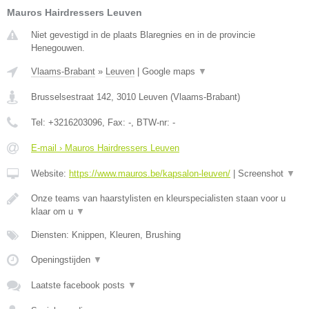
Mauros Hairdressers Leuven
Niet gevestigd in de plaats Blaregnies en in de provincie
Henegouwen.
Vlaams-Brabant
»
Leuven
|
Google maps
▼
Brusselsestraat 142
,
3010
Leuven
(
Vlaams-Brabant
)
Tel:
+3216203096
, Fax:
-
, BTW-nr:
-
E-mail › Mauros Hairdressers Leuven
Website:
https://www.mauros.be/kapsalon-leuven/
|
Screenshot
▼
Onze teams van haarstylisten en kleurspecialisten staan voor u
klaar om u
▼
Diensten: Knippen, Kleuren, Brushing
Openingstijden
▼
Laatste facebook posts
▼