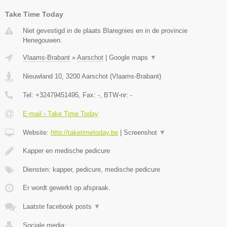
Take Time Today
Niet gevestigd in de plaats Blaregnies en in de provincie
Henegouwen.
Vlaams-Brabant
»
Aarschot
|
Google maps
▼
Nieuwland 10
,
3200
Aarschot
(
Vlaams-Brabant
)
Tel:
+32479451495
, Fax:
-
, BTW-nr:
-
E-mail › Take Time Today
Website:
http://taketimetoday.be
|
Screenshot
▼
Kapper en medische pedicure
Diensten: kapper, pedicure, medische pedicure
Er wordt gewerkt op afspraak.
Laatste facebook posts
▼
Sociale media: