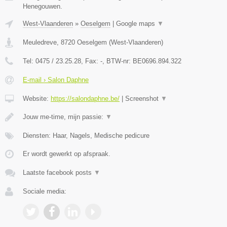
Henegouwen.
West-Vlaanderen
»
Oeselgem
|
Google maps
▼
Meuledreve
,
8720
Oeselgem
(
West-Vlaanderen
)
Tel:
0475 / 23.25.28
, Fax:
-
, BTW-nr:
BE0696.894.322
E-mail › Salon Daphne
Website:
https://salondaphne.be/
|
Screenshot
▼
Jouw me-time, mijn passie:
▼
Diensten: Haar, Nagels, Medische pedicure
Er wordt gewerkt op afspraak.
Laatste facebook posts
▼
Sociale media: