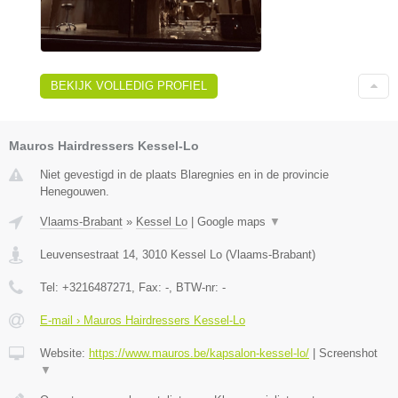
BEKIJK VOLLEDIG PROFIEL
Mauros Hairdressers Kessel-Lo
Niet gevestigd in de plaats Blaregnies en in de provincie
Henegouwen.
Vlaams-Brabant
»
Kessel Lo
|
Google maps
▼
Leuvensestraat 14
,
3010
Kessel Lo
(
Vlaams-Brabant
)
Tel:
+3216487271
, Fax:
-
, BTW-nr:
-
E-mail › Mauros Hairdressers Kessel-Lo
Website:
https://www.mauros.be/kapsalon-kessel-lo/
|
Screenshot
▼