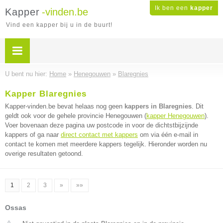
Ik ben een
kapper
Kapper
-vinden.be
Vind een kapper bij u in de buurt!
U bent nu hier:
Home
»
Henegouwen
»
Blaregnies
Kapper Blaregnies
Kapper-vinden.be bevat helaas nog geen
kappers in Blaregnies
. Dit
geldt ook voor de gehele provincie Henegouwen (
kapper Henegouwen
).
Voer bovenaan deze pagina uw postcode in voor de dichtstbijzijnde
kappers of ga naar
direct contact met kappers
om via één e-mail in
contact te komen met meerdere kappers tegelijk. Hieronder worden nu
overige resultaten getoond.
1
2
3
»
»»
Ossas