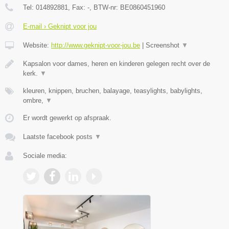
Tel:
014892881
, Fax:
-
, BTW-nr:
BE0860451960
E-mail › Geknipt voor jou
Website:
http://www.geknipt-voor-jou.be
|
Screenshot
▼
Kapsalon voor dames, heren en kinderen gelegen recht over de
kerk.
▼
kleuren, knippen, bruchen, balayage, teasylights, babylights,
ombre,
▼
Er wordt gewerkt op afspraak.
Laatste facebook posts
▼
Sociale media: