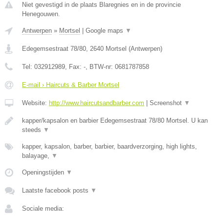
Niet gevestigd in de plaats Blaregnies en in de provincie
Henegouwen.
Antwerpen
»
Mortsel
|
Google maps
▼
Edegemsestraat 78/80
,
2640
Mortsel
(
Antwerpen
)
Tel:
032912989
, Fax:
-
, BTW-nr:
0681787858
E-mail › Haircuts & Barber Mortsel
Website:
http://www.haircutsandbarber.com
|
Screenshot
▼
kapper/kapsalon en barbier Edegemsestraat 78/80 Mortsel. U kan
steeds
▼
kapper, kapsalon, barber, barbier, baardverzorging, high lights,
balayage,
▼
Openingstijden
▼
Laatste facebook posts
▼
Sociale media: