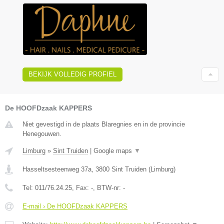
BEKIJK VOLLEDIG PROFIEL
De HOOFDzaak KAPPERS
Niet gevestigd in de plaats Blaregnies en in de provincie
Henegouwen.
Limburg
»
Sint Truiden
|
Google maps
▼
Hasseltsesteenweg 37a
,
3800
Sint Truiden
(
Limburg
)
Tel:
011/76.24.25
, Fax:
-
, BTW-nr:
-
E-mail › De HOOFDzaak KAPPERS