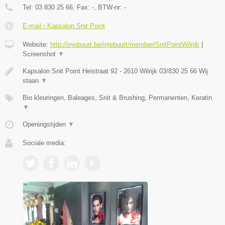
Tel:
03 830 25 66
, Fax:
-
, BTW-nr:
-
E-mail › Kapsalon Snit Point
Website:
http://injebuurt.be/injebuurt/member/SnitPointWilrijk
|
Screenshot
▼
Kapsalon Snit Point Heistraat 92 - 2610 Wilrijk 03/830 25 66 Wij
staan
▼
Bio kleuringen, Baleages, Snit & Brushing, Permanenten, Keratin
▼
Openingstijden
▼
Sociale media: