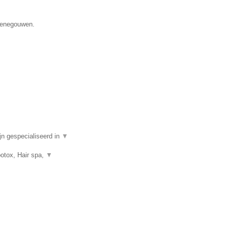
 Henegouwen.
n gespecialiseerd in
▼
botox, Hair spa,
▼