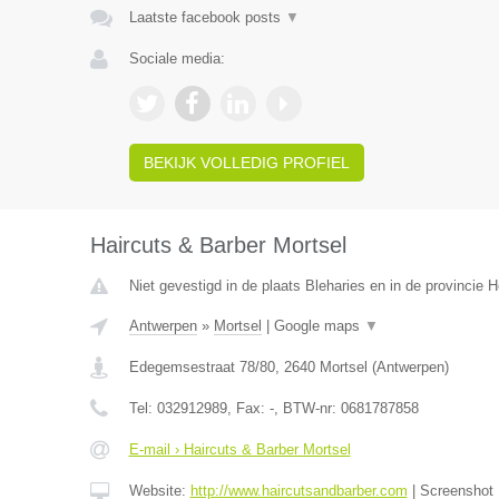
Laatste facebook posts
▼
Sociale media:
BEKIJK VOLLEDIG PROFIEL
Haircuts & Barber Mortsel
Niet gevestigd in de plaats Bleharies en in de provincie
Antwerpen
»
Mortsel
|
Google maps
▼
Edegemsestraat 78/80
,
2640
Mortsel
(
Antwerpen
)
Tel:
032912989
, Fax:
-
, BTW-nr:
0681787858
E-mail › Haircuts & Barber Mortsel
Website:
http://www.haircutsandbarber.com
|
Screenshot