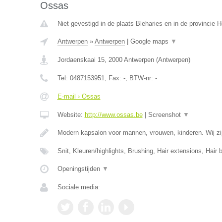
Ossas
Niet gevestigd in de plaats Bleharies en in de provincie
Antwerpen
»
Antwerpen
|
Google maps
▼
Jordaenskaai 15
,
2000
Antwerpen
(
Antwerpen
)
Tel:
0487153951
, Fax:
-
, BTW-nr:
-
E-mail › Ossas
Website:
http://www.ossas.be
|
Screenshot
▼
Modern kapsalon voor mannen, vrouwen, kinderen. Wij zij
Snit, Kleuren/highlights, Brushing, Hair extensions, Hair 
Openingstijden
▼
Sociale media: