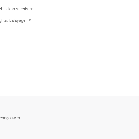
el. U kan steeds
▼
ights, balayage,
▼
 Henegouwen.