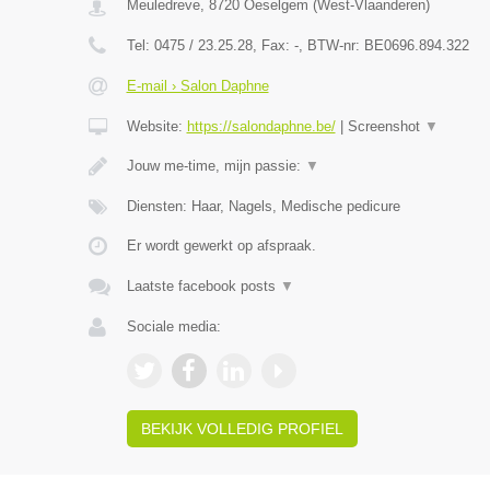
Meuledreve
,
8720
Oeselgem
(
West-Vlaanderen
)
Tel:
0475 / 23.25.28
, Fax:
-
, BTW-nr:
BE0696.894.322
E-mail › Salon Daphne
Website:
https://salondaphne.be/
|
Screenshot
▼
Jouw me-time, mijn passie:
▼
Diensten: Haar, Nagels, Medische pedicure
Er wordt gewerkt op afspraak.
Laatste facebook posts
▼
Sociale media:
BEKIJK VOLLEDIG PROFIEL