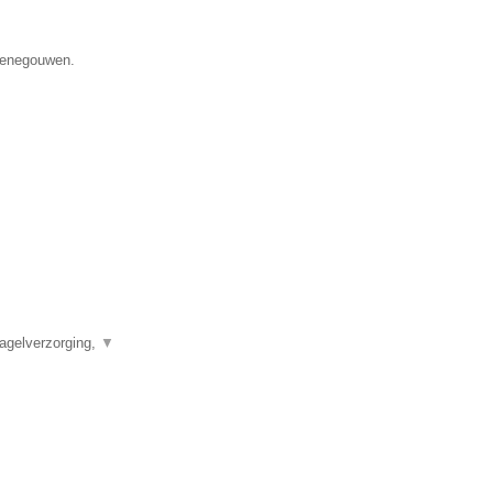
 Henegouwen.
agelverzorging,
▼