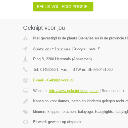
BEKIJK VOLLEDIG PROFIEL
Geknipt voor jou
Niet gevestigd in de plaats Bleharies en in de provincie
Antwerpen
»
Herentals
|
Google maps
▼
Ring 8
,
2200
Herentals
(
Antwerpen
)
Tel:
014892881
, Fax:
-
, BTW-nr:
BE0860451960
E-mail › Geknipt voor jou
Website:
http://www.geknipt-voor-jou.be
|
Screenshot
▼
Kapsalon voor dames, heren en kinderen gelegen recht o
kleuren, knippen, bruchen, balayage, teasylights, babyli
Er wordt gewerkt op afspraak.