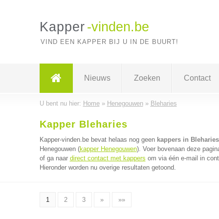
Kapper
-vinden.be
VIND EEN KAPPER BIJ U IN DE BUURT!
Nieuws
Zoeken
Contact
U bent nu hier:
Home
»
Henegouwen
»
Bleharies
Kapper Bleharies
Kapper-vinden.be bevat helaas nog geen
kappers in Bleharies
Henegouwen (
kapper Henegouwen
). Voer bovenaan deze pagina
of ga naar
direct contact met kappers
om via één e-mail in cont
Hieronder worden nu overige resultaten getoond.
1
2
3
»
»»