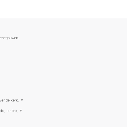
 Henegouwen.
ver de kerk.
▼
ghts, ombre,
▼