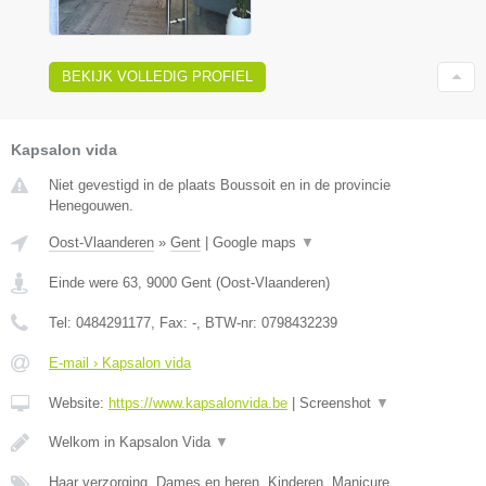
BEKIJK VOLLEDIG PROFIEL
Kapsalon vida
Niet gevestigd in de plaats Boussoit en in de provincie
Henegouwen.
Oost-Vlaanderen
»
Gent
|
Google maps
▼
Einde were 63
,
9000
Gent
(
Oost-Vlaanderen
)
Tel:
0484291177
, Fax:
-
, BTW-nr:
0798432239
E-mail › Kapsalon vida
Website:
https://www.kapsalonvida.be
|
Screenshot
▼
Welkom in Kapsalon Vida
▼
Haar verzorging, Dames en heren, Kinderen, Manicure,