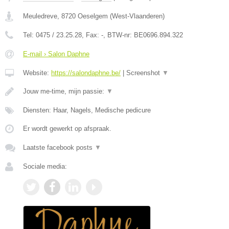
Meuledreve
,
8720
Oeselgem
(
West-Vlaanderen
)
Tel:
0475 / 23.25.28
, Fax:
-
, BTW-nr:
BE0696.894.322
E-mail › Salon Daphne
Website:
https://salondaphne.be/
|
Screenshot
▼
Jouw me-time, mijn passie:
▼
Diensten: Haar, Nagels, Medische pedicure
Er wordt gewerkt op afspraak.
Laatste facebook posts
▼
Sociale media: