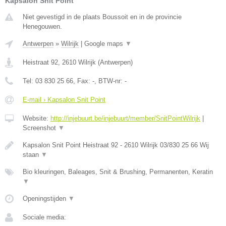
Kapsalon Snit Point
Niet gevestigd in de plaats Boussoit en in de provincie
Henegouwen.
Antwerpen
»
Wilrijk
|
Google maps
▼
Heistraat 92
,
2610
Wilrijk
(
Antwerpen
)
Tel:
03 830 25 66
, Fax:
-
, BTW-nr:
-
E-mail › Kapsalon Snit Point
Website:
http://injebuurt.be/injebuurt/member/SnitPointWilrijk
|
Screenshot
▼
Kapsalon Snit Point Heistraat 92 - 2610 Wilrijk 03/830 25 66 Wij
staan
▼
Bio kleuringen, Baleages, Snit & Brushing, Permanenten, Keratin
▼
Openingstijden
▼
Sociale media: