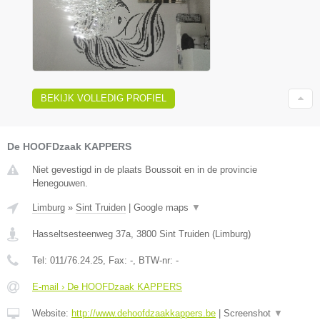
BEKIJK VOLLEDIG PROFIEL
De HOOFDzaak KAPPERS
Niet gevestigd in de plaats Boussoit en in de provincie
Henegouwen.
Limburg
»
Sint Truiden
|
Google maps
▼
Hasseltsesteenweg 37a
,
3800
Sint Truiden
(
Limburg
)
Tel:
011/76.24.25
, Fax:
-
, BTW-nr:
-
E-mail › De HOOFDzaak KAPPERS
Website:
http://www.dehoofdzaakkappers.be
|
Screenshot
▼