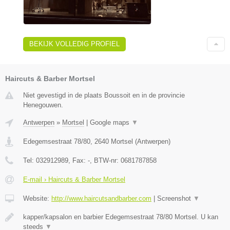
BEKIJK VOLLEDIG PROFIEL
Haircuts & Barber Mortsel
Niet gevestigd in de plaats Boussoit en in de provincie
Henegouwen.
Antwerpen
»
Mortsel
|
Google maps
▼
Edegemsestraat 78/80
,
2640
Mortsel
(
Antwerpen
)
Tel:
032912989
, Fax:
-
, BTW-nr:
0681787858
E-mail › Haircuts & Barber Mortsel
Website:
http://www.haircutsandbarber.com
|
Screenshot
▼
kapper/kapsalon en barbier Edegemsestraat 78/80 Mortsel. U kan
steeds
▼