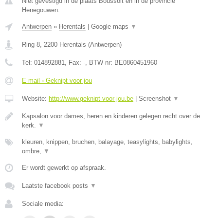
Niet gevestigd in de plaats Boussoit en in de provincie
Henegouwen.
Antwerpen
»
Herentals
|
Google maps
▼
Ring 8
,
2200
Herentals
(
Antwerpen
)
Tel:
014892881
, Fax:
-
, BTW-nr:
BE0860451960
E-mail › Geknipt voor jou
Website:
http://www.geknipt-voor-jou.be
|
Screenshot
▼
Kapsalon voor dames, heren en kinderen gelegen recht over de
kerk.
▼
kleuren, knippen, bruchen, balayage, teasylights, babylights,
ombre,
▼
Er wordt gewerkt op afspraak.
Laatste facebook posts
▼
Sociale media: