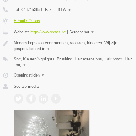
Tel:
0487153951
, Fax:
-
, BTW-nr:
-
E-mail › Ossas
Website:
http://www.ossas.be
|
Screenshot
▼
Modern kapsalon voor mannen, vrouwen, kinderen. Wij zijn
gespecialiseerd in
▼
Snit, Kleuren/highlights, Brushing, Hair extensions, Hair botox, Hair
spa,
▼
Openingstijden
▼
Sociale media: