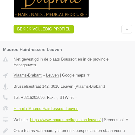
BEKIJK VOLLEDIG PROFIEL
Mauros Hairdressers Leuven
Niet gevestigd in de plaats Boussoit en in de provincie
Henegouwen.
Vlaams-Brabant
»
Leuven
|
Google maps
▼
Brusselsestraat 142
,
3010
Leuven
(
Vlaams-Brabant
)
Tel:
+3216203096
, Fax:
-
, BTW-nr:
-
E-mail › Mauros Hairdressers Leuven
Website:
https://www.mauros.be/kapsalon-leuven/
|
Screenshot
▼
Onze teams van haarstylisten en kleurspecialisten staan voor u