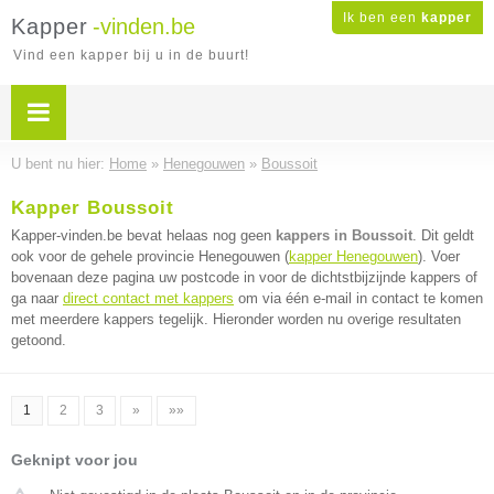
Ik ben een
kapper
Kapper
-vinden.be
Vind een kapper bij u in de buurt!
U bent nu hier:
Home
»
Henegouwen
»
Boussoit
Kapper Boussoit
Kapper-vinden.be bevat helaas nog geen
kappers in Boussoit
. Dit geldt
ook voor de gehele provincie Henegouwen (
kapper Henegouwen
). Voer
bovenaan deze pagina uw postcode in voor de dichtstbijzijnde kappers of
ga naar
direct contact met kappers
om via één e-mail in contact te komen
met meerdere kappers tegelijk. Hieronder worden nu overige resultaten
getoond.
1
2
3
»
»»
Geknipt voor jou