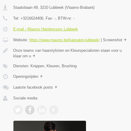
Staatsbaan 49
,
3210
Lubbeek
(
Vlaams-Brabant
)
Tel:
+3216624406
, Fax:
-
, BTW-nr:
-
E-mail › Mauros Hairdressers Lubbeek
Website:
https://www.mauros.be/kapsalon-lubbeek/
|
Screenshot
▼
Onze teams van haarstylisten en Kleurspecialisten staan voor u
klaar om u
▼
Diensten: Knippen, Kleuren, Brushing
Openingstijden
▼
Laatste facebook posts
▼
Sociale media: