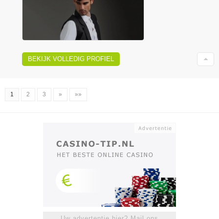
BEKIJK VOLLEDIG PROFIEL
1
2
3
»
»»
Uw advertentie hier? Mail ons