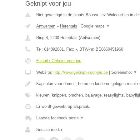
Geknipt voor jou
Niet gevestigd in de plaats Boussu lez Walcourt en in d
Antwerpen
»
Herentals
|
Google maps
▼
Ring 8
,
2200
Herentals
(
Antwerpen
)
Tel:
014892881
, Fax:
-
, BTW-nr:
BE0860451960
E-mail › Geknipt voor jou
Website:
http://www.geknipt-voor-jou.be
|
Screenshot
▼
Kapsalon voor dames, heren en kinderen gelegen recht o
kleuren, knippen, bruchen, balayage, teasylights, babyli
Er wordt gewerkt op afspraak.
Laatste facebook posts
▼
Sociale media: