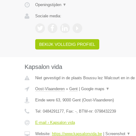
Openingstijden
▼
Sociale media:
BEKIJK VOLLEDIG PROFIEL
Kapsalon vida
Niet gevestigd in de plaats Boussu lez Walcourt en in d
Oost-Vlaanderen
»
Gent
|
Google maps
▼
Einde were 63
,
9000
Gent
(
Oost-Vlaanderen
)
Tel:
0484291177
, Fax:
-
, BTW-nr:
0798432239
E-mail › Kapsalon vida
Website:
https://www.kapsalonvida.be
|
Screenshot
▼