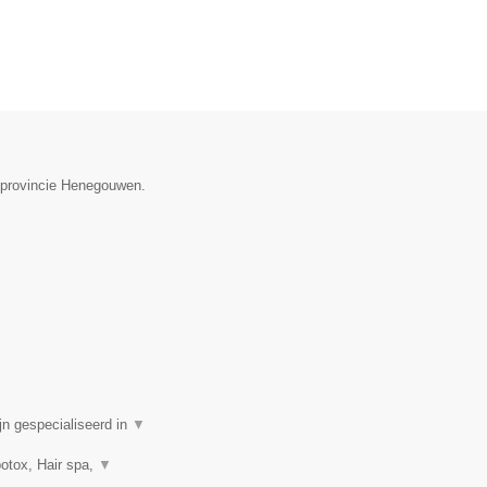
e provincie Henegouwen.
n gespecialiseerd in
▼
botox, Hair spa,
▼