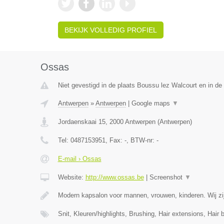
BEKIJK VOLLEDIG PROFIEL
Ossas
Niet gevestigd in de plaats Boussu lez Walcourt en in d
Antwerpen
»
Antwerpen
|
Google maps
▼
Jordaenskaai 15
,
2000
Antwerpen
(
Antwerpen
)
Tel:
0487153951
, Fax:
-
, BTW-nr:
-
E-mail › Ossas
Website:
http://www.ossas.be
|
Screenshot
▼
Modern kapsalon voor mannen, vrouwen, kinderen. Wij zij
Snit, Kleuren/highlights, Brushing, Hair extensions, Hair 