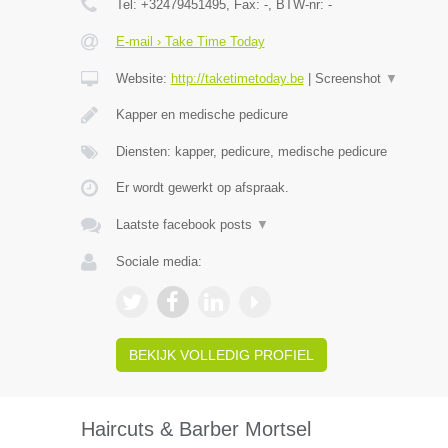
Tel:
+32479451495
, Fax:
-
, BTW-nr:
-
E-mail › Take Time Today
Website:
http://taketimetoday.be
|
Screenshot
▼
Kapper en medische pedicure
Diensten: kapper, pedicure, medische pedicure
Er wordt gewerkt op afspraak.
Laatste facebook posts
▼
Sociale media:
BEKIJK VOLLEDIG PROFIEL
Haircuts & Barber Mortsel