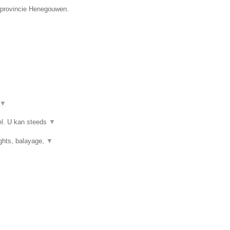
e provincie Henegouwen.
▼
el. U kan steeds
▼
ights, balayage,
▼