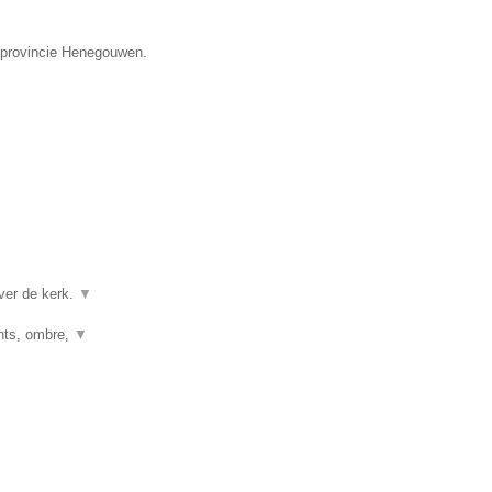
e provincie Henegouwen.
ver de kerk.
▼
ghts, ombre,
▼