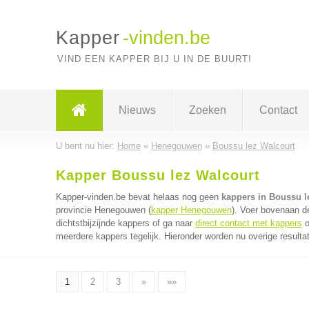
Kapper
-vinden.be
VIND EEN KAPPER BIJ U IN DE BUURT!
Nieuws
Zoeken
Contact
U bent nu hier:
Home
»
Henegouwen
»
Boussu lez Walcourt
Kapper Boussu lez Walcourt
Kapper-vinden.be bevat helaas nog geen
kappers in Boussu l
provincie Henegouwen (
kapper Henegouwen
). Voer bovenaan d
dichtstbijzijnde kappers of ga naar
direct contact met kappers
o
meerdere kappers tegelijk. Hieronder worden nu overige resulta
1
2
3
»
»»