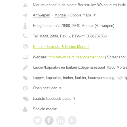
Niet gevestigd in de plaats Boussu lez Walcourt en in d
Antwerpen
»
Mortsel
|
Google maps
▼
Edegemsestraat 78/80
,
2640
Mortsel
(
Antwerpen
)
Tel:
032912989
, Fax:
-
, BTW-nr:
0681787858
E-mail › Haircuts & Barber Mortsel
Website:
http://www.haircutsandbarber.com
|
Screenshot
kapper/kapsalon en barbier Edegemsestraat 78/80 Morts
kapper, kapsalon, barber, barbier, baardverzorging, high l
Openingstijden
▼
Laatste facebook posts
▼
Sociale media: