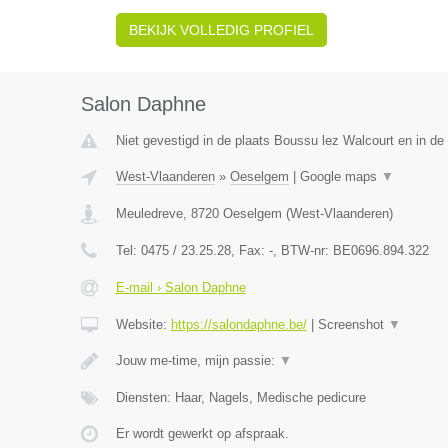
BEKIJK VOLLEDIG PROFIEL
Salon Daphne
Niet gevestigd in de plaats Boussu lez Walcourt en in d
West-Vlaanderen
»
Oeselgem
|
Google maps
▼
Meuledreve
,
8720
Oeselgem
(
West-Vlaanderen
)
Tel:
0475 / 23.25.28
, Fax:
-
, BTW-nr:
BE0696.894.322
E-mail › Salon Daphne
Website:
https://salondaphne.be/
|
Screenshot
▼
Jouw me-time, mijn passie:
▼
Diensten: Haar, Nagels, Medische pedicure
Er wordt gewerkt op afspraak.