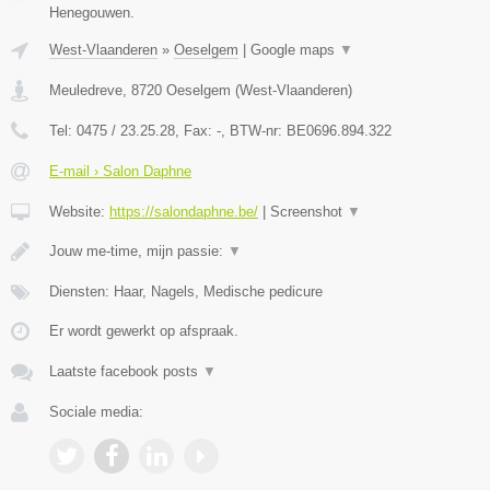
Henegouwen.
West-Vlaanderen
»
Oeselgem
|
Google maps
▼
Meuledreve
,
8720
Oeselgem
(
West-Vlaanderen
)
Tel:
0475 / 23.25.28
, Fax:
-
, BTW-nr:
BE0696.894.322
E-mail › Salon Daphne
Website:
https://salondaphne.be/
|
Screenshot
▼
Jouw me-time, mijn passie:
▼
Diensten: Haar, Nagels, Medische pedicure
Er wordt gewerkt op afspraak.
Laatste facebook posts
▼
Sociale media: