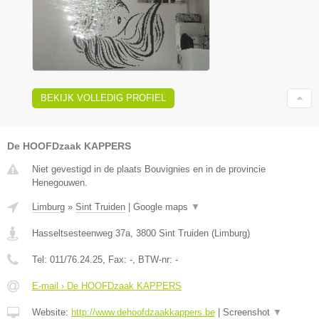
BEKIJK VOLLEDIG PROFIEL
De HOOFDzaak KAPPERS
Niet gevestigd in de plaats Bouvignies en in de provincie
Henegouwen.
Limburg
»
Sint Truiden
|
Google maps
▼
Hasseltsesteenweg 37a
,
3800
Sint Truiden
(
Limburg
)
Tel:
011/76.24.25
, Fax:
-
, BTW-nr:
-
E-mail › De HOOFDzaak KAPPERS
Website:
http://www.dehoofdzaakkappers.be
|
Screenshot
▼