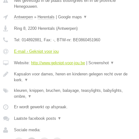
Niet gevestigd in de plaats Bouvignies en in de provincie
Henegouwen.
Antwerpen
»
Herentals
|
Google maps
▼
Ring 8
,
2200
Herentals
(
Antwerpen
)
Tel:
014892881
, Fax:
-
, BTW-nr:
BE0860451960
E-mail › Geknipt voor jou
Website:
http://www.geknipt-voor-jou.be
|
Screenshot
▼
Kapsalon voor dames, heren en kinderen gelegen recht over de
kerk.
▼
kleuren, knippen, bruchen, balayage, teasylights, babylights,
ombre,
▼
Er wordt gewerkt op afspraak.
Laatste facebook posts
▼
Sociale media: