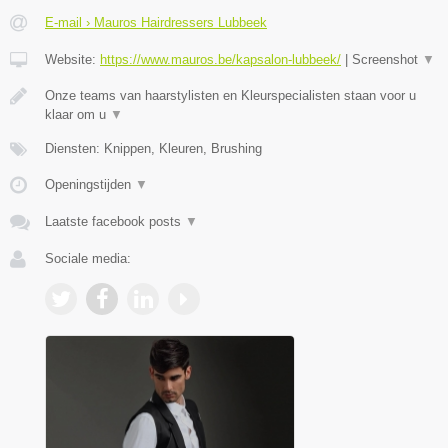
E-mail › Mauros Hairdressers Lubbeek
Website:
https://www.mauros.be/kapsalon-lubbeek/
|
Screenshot
▼
Onze teams van haarstylisten en Kleurspecialisten staan voor u
klaar om u
▼
Diensten: Knippen, Kleuren, Brushing
Openingstijden
▼
Laatste facebook posts
▼
Sociale media: