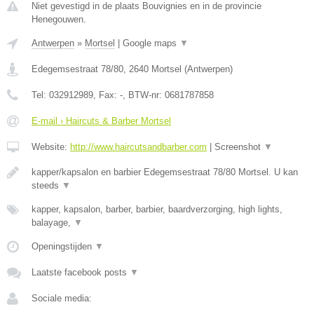
Niet gevestigd in de plaats Bouvignies en in de provincie
Henegouwen.
Antwerpen
»
Mortsel
|
Google maps
▼
Edegemsestraat 78/80
,
2640
Mortsel
(
Antwerpen
)
Tel:
032912989
, Fax:
-
, BTW-nr:
0681787858
E-mail › Haircuts & Barber Mortsel
Website:
http://www.haircutsandbarber.com
|
Screenshot
▼
kapper/kapsalon en barbier Edegemsestraat 78/80 Mortsel. U kan
steeds
▼
kapper, kapsalon, barber, barbier, baardverzorging, high lights,
balayage,
▼
Openingstijden
▼
Laatste facebook posts
▼
Sociale media: