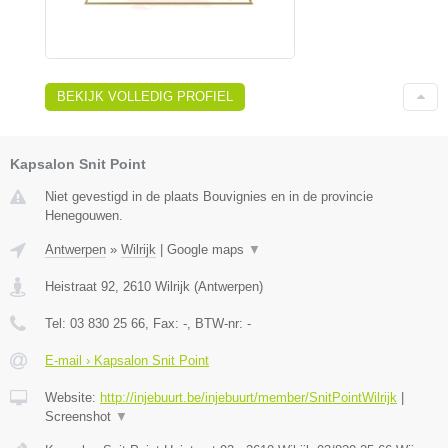
BEKIJK VOLLEDIG PROFIEL
Kapsalon Snit Point
Niet gevestigd in de plaats Bouvignies en in de provincie
Henegouwen.
Antwerpen
»
Wilrijk
|
Google maps
▼
Heistraat 92
,
2610
Wilrijk
(
Antwerpen
)
Tel:
03 830 25 66
, Fax:
-
, BTW-nr:
-
E-mail › Kapsalon Snit Point
Website:
http://injebuurt.be/injebuurt/member/SnitPointWilrijk
|
Screenshot
▼