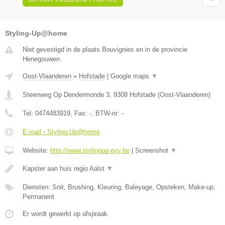
Styling-Up@home
Niet gevestigd in de plaats Bouvignies en in de provincie
Henegouwen.
Oost-Vlaanderen
»
Hofstade
|
Google maps
▼
Steenweg Op Dendermonde 3
,
9308
Hofstade
(
Oost-Vlaanderen
)
Tel:
0474483919
, Fax:
-
, BTW-nr:
-
E-mail › Styling-Up@home
Website:
http://www.stylingup-evy.be
|
Screenshot
▼
Kapster aan huis regio Aalst
▼
Diensten: Snit, Brushing, Kleuring, Baleyage, Opsteken, Make-up,
Permanent
Er wordt gewerkt op afspraak.