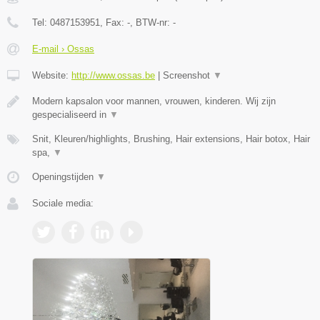
Tel:
0487153951
, Fax:
-
, BTW-nr:
-
E-mail › Ossas
Website:
http://www.ossas.be
|
Screenshot
▼
Modern kapsalon voor mannen, vrouwen, kinderen. Wij zijn
gespecialiseerd in
▼
Snit, Kleuren/highlights, Brushing, Hair extensions, Hair botox, Hair
spa,
▼
Openingstijden
▼
Sociale media: