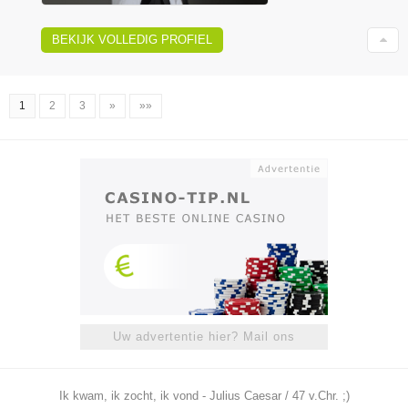
BEKIJK VOLLEDIG PROFIEL
1
2
3
»
»»
Uw advertentie hier? Mail ons
Ik kwam, ik zocht, ik vond - Julius Caesar / 47 v.Chr. ;)