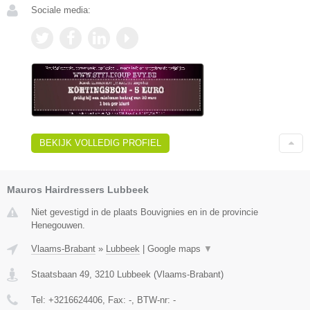
Sociale media:
BEKIJK VOLLEDIG PROFIEL
Mauros Hairdressers Lubbeek
Niet gevestigd in de plaats Bouvignies en in de provincie
Henegouwen.
Vlaams-Brabant
»
Lubbeek
|
Google maps
▼
Staatsbaan 49
,
3210
Lubbeek
(
Vlaams-Brabant
)
Tel:
+3216624406
, Fax:
-
, BTW-nr:
-