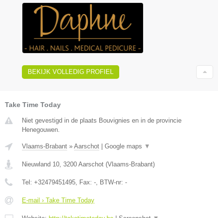
BEKIJK VOLLEDIG PROFIEL
Take Time Today
Niet gevestigd in de plaats Bouvignies en in de provincie
Henegouwen.
Vlaams-Brabant
»
Aarschot
|
Google maps
▼
Nieuwland 10
,
3200
Aarschot
(
Vlaams-Brabant
)
Tel:
+32479451495
, Fax:
-
, BTW-nr:
-
E-mail › Take Time Today