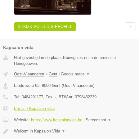
BEKIJK VOLLEDIG PROFIEL
Kapsalon vida
Niet gevestigd in de plaats Bouvignies en in de provincie
Henegouwen.
Oost-Vlaanderen
»
Gent
|
Google maps
▼
Einde were 63
,
9000
Gent
(
Oost-Vlaanderen
)
Tel:
0484291177
, Fax:
-
, BTW-nr:
0798432239
E-mail › Kapsalon vida
Website:
https://www.kapsalonvida.be
|
Screenshot
▼
Welkom in Kapsalon Vida
▼