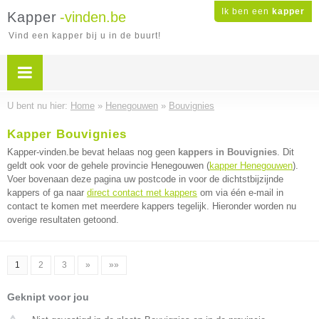
Ik ben een
kapper
Kapper
-vinden.be
Vind een kapper bij u in de buurt!
U bent nu hier:
Home
»
Henegouwen
»
Bouvignies
Kapper Bouvignies
Kapper-vinden.be bevat helaas nog geen
kappers in Bouvignies
. Dit
geldt ook voor de gehele provincie Henegouwen (
kapper Henegouwen
).
Voer bovenaan deze pagina uw postcode in voor de dichtstbijzijnde
kappers of ga naar
direct contact met kappers
om via één e-mail in
contact te komen met meerdere kappers tegelijk. Hieronder worden nu
overige resultaten getoond.
1
2
3
»
»»
Geknipt voor jou