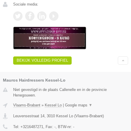
Sociale media:
BEKIJK VOLLEDIG PROFIEL
Mauros Hairdressers Kessel-Lo
Niet gevestigd in de plaats Callenelle en in de provincie
Henegouwen.
Vlaams-Brabant
»
Kessel Lo
|
Google maps
▼
Leuvensestraat 14
,
3010
Kessel Lo
(
Vlaams-Brabant
)
Tel:
+3216487271
, Fax:
-
, BTW-nr:
-