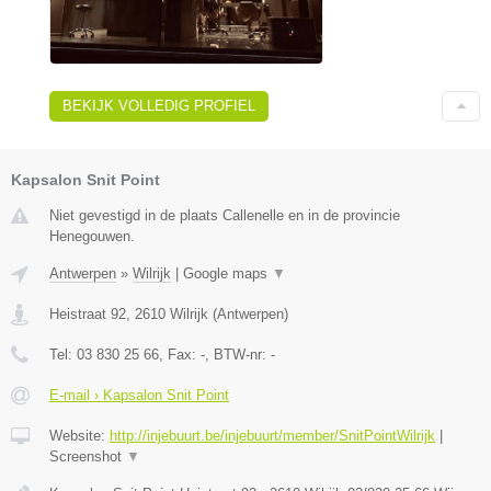
BEKIJK VOLLEDIG PROFIEL
Kapsalon Snit Point
Niet gevestigd in de plaats Callenelle en in de provincie
Henegouwen.
Antwerpen
»
Wilrijk
|
Google maps
▼
Heistraat 92
,
2610
Wilrijk
(
Antwerpen
)
Tel:
03 830 25 66
, Fax:
-
, BTW-nr:
-
E-mail › Kapsalon Snit Point
Website:
http://injebuurt.be/injebuurt/member/SnitPointWilrijk
|
Screenshot
▼