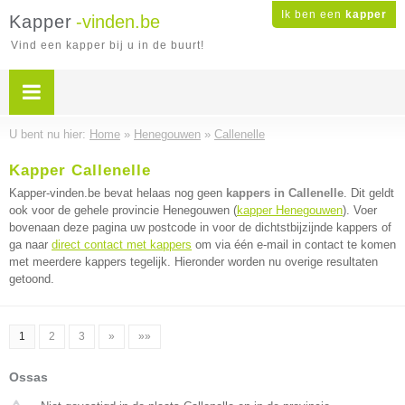
Ik ben een
kapper
Kapper
-vinden.be
Vind een kapper bij u in de buurt!
U bent nu hier:
Home
»
Henegouwen
»
Callenelle
Kapper Callenelle
Kapper-vinden.be bevat helaas nog geen
kappers in Callenelle
. Dit geldt
ook voor de gehele provincie Henegouwen (
kapper Henegouwen
). Voer
bovenaan deze pagina uw postcode in voor de dichtstbijzijnde kappers of
ga naar
direct contact met kappers
om via één e-mail in contact te komen
met meerdere kappers tegelijk. Hieronder worden nu overige resultaten
getoond.
1
2
3
»
»»
Ossas