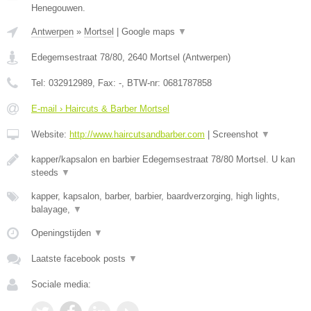
Henegouwen.
Antwerpen
»
Mortsel
|
Google maps
▼
Edegemsestraat 78/80
,
2640
Mortsel
(
Antwerpen
)
Tel:
032912989
, Fax:
-
, BTW-nr:
0681787858
E-mail › Haircuts & Barber Mortsel
Website:
http://www.haircutsandbarber.com
|
Screenshot
▼
kapper/kapsalon en barbier Edegemsestraat 78/80 Mortsel. U kan
steeds
▼
kapper, kapsalon, barber, barbier, baardverzorging, high lights,
balayage,
▼
Openingstijden
▼
Laatste facebook posts
▼
Sociale media: