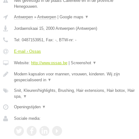
Niet gevestigd in de plaats Callenelle en in de provincie
Henegouwen.
Antwerpen
»
Antwerpen
|
Google maps
▼
Jordaenskaai 15
,
2000
Antwerpen
(
Antwerpen
)
Tel:
0487153951
, Fax:
-
, BTW-nr:
-
E-mail › Ossas
Website:
http://www.ossas.be
|
Screenshot
▼
Modern kapsalon voor mannen, vrouwen, kinderen. Wij zijn
gespecialiseerd in
▼
Snit, Kleuren/highlights, Brushing, Hair extensions, Hair botox, Hair
spa,
▼
Openingstijden
▼
Sociale media: