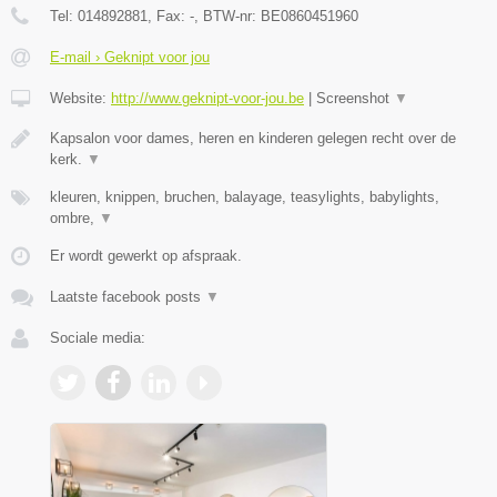
Tel:
014892881
, Fax:
-
, BTW-nr:
BE0860451960
E-mail › Geknipt voor jou
Website:
http://www.geknipt-voor-jou.be
|
Screenshot
▼
Kapsalon voor dames, heren en kinderen gelegen recht over de
kerk.
▼
kleuren, knippen, bruchen, balayage, teasylights, babylights,
ombre,
▼
Er wordt gewerkt op afspraak.
Laatste facebook posts
▼
Sociale media: