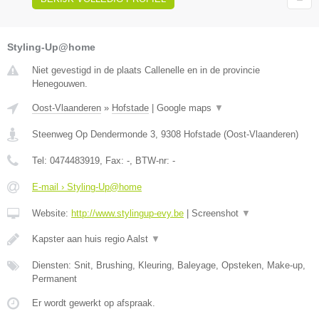
Styling-Up@home
Niet gevestigd in de plaats Callenelle en in de provincie
Henegouwen.
Oost-Vlaanderen
»
Hofstade
|
Google maps
▼
Steenweg Op Dendermonde 3
,
9308
Hofstade
(
Oost-Vlaanderen
)
Tel:
0474483919
, Fax:
-
, BTW-nr:
-
E-mail › Styling-Up@home
Website:
http://www.stylingup-evy.be
|
Screenshot
▼
Kapster aan huis regio Aalst
▼
Diensten: Snit, Brushing, Kleuring, Baleyage, Opsteken, Make-up,
Permanent
Er wordt gewerkt op afspraak.