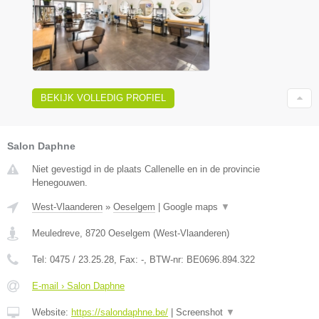
BEKIJK VOLLEDIG PROFIEL
Salon Daphne
Niet gevestigd in de plaats Callenelle en in de provincie
Henegouwen.
West-Vlaanderen
»
Oeselgem
|
Google maps
▼
Meuledreve
,
8720
Oeselgem
(
West-Vlaanderen
)
Tel:
0475 / 23.25.28
, Fax:
-
, BTW-nr:
BE0696.894.322
E-mail › Salon Daphne
Website:
https://salondaphne.be/
|
Screenshot
▼