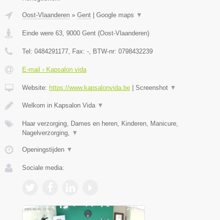
Oost-Vlaanderen
»
Gent
|
Google maps
▼
Einde were 63
,
9000
Gent
(
Oost-Vlaanderen
)
Tel:
0484291177
, Fax:
-
, BTW-nr:
0798432239
E-mail › Kapsalon vida
Website:
https://www.kapsalonvida.be
|
Screenshot
▼
Welkom in Kapsalon Vida
▼
Haar verzorging, Dames en heren, Kinderen, Manicure,
Nagelverzorging,
▼
Openingstijden
▼
Sociale media: