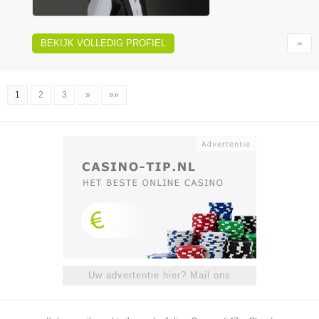
BEKIJK VOLLEDIG PROFIEL
1
2
3
»
»»
Uw advertentie hier? Mail ons