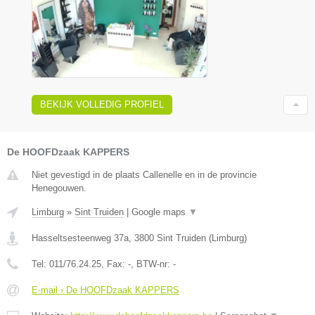
BEKIJK VOLLEDIG PROFIEL
De HOOFDzaak KAPPERS
Niet gevestigd in de plaats Callenelle en in de provincie
Henegouwen.
Limburg
»
Sint Truiden
|
Google maps
▼
Hasseltsesteenweg 37a
,
3800
Sint Truiden
(
Limburg
)
Tel:
011/76.24.25
, Fax:
-
, BTW-nr:
-
E-mail › De HOOFDzaak KAPPERS