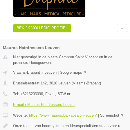
BEKIJK VOLLEDIG PROFIEL
Mauros Hairdressers Leuven
Niet gevestigd in de plaats Cambron Saint Vincent en in de
provincie Henegouwen.
Vlaams-Brabant
»
Leuven
|
Google maps
▼
Brusselsestraat 142
,
3010
Leuven
(
Vlaams-Brabant
)
Tel:
+3216203096
, Fax:
-
, BTW-nr:
-
E-mail › Mauros Hairdressers Leuven
Website:
https://www.mauros.be/kapsalon-leuven/
|
Screenshot
▼
Onze teams van haarstylisten en kleurspecialisten staan voor u