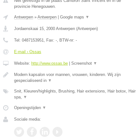
Niet gevestigd in de plaats Cambron Saint Vincent en in de
provincie Henegouwen.
Antwerpen
»
Antwerpen
|
Google maps
▼
Jordaenskaai 15
,
2000
Antwerpen
(
Antwerpen
)
Tel:
0487153951
, Fax:
-
, BTW-nr:
-
E-mail › Ossas
Website:
http://www.ossas.be
|
Screenshot
▼
Modern kapsalon voor mannen, vrouwen, kinderen. Wij zijn
gespecialiseerd in
▼
Snit, Kleuren/highlights, Brushing, Hair extensions, Hair botox, Hair
spa,
▼
Openingstijden
▼
Sociale media: