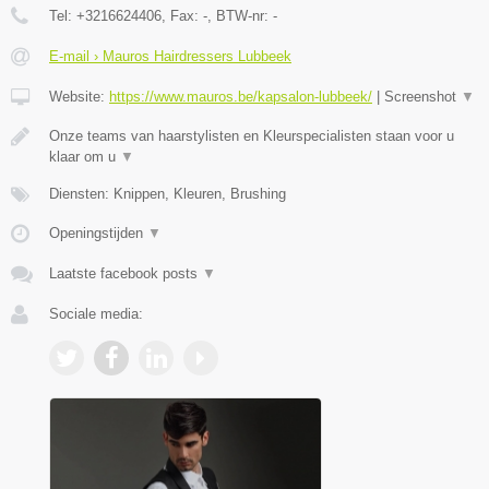
Tel:
+3216624406
, Fax:
-
, BTW-nr:
-
E-mail › Mauros Hairdressers Lubbeek
Website:
https://www.mauros.be/kapsalon-lubbeek/
|
Screenshot
▼
Onze teams van haarstylisten en Kleurspecialisten staan voor u
klaar om u
▼
Diensten: Knippen, Kleuren, Brushing
Openingstijden
▼
Laatste facebook posts
▼
Sociale media: