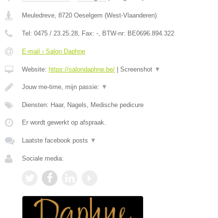
Meuledreve
,
8720
Oeselgem
(
West-Vlaanderen
)
Tel:
0475 / 23.25.28
, Fax:
-
, BTW-nr:
BE0696.894.322
E-mail › Salon Daphne
Website:
https://salondaphne.be/
|
Screenshot
▼
Jouw me-time, mijn passie:
▼
Diensten: Haar, Nagels, Medische pedicure
Er wordt gewerkt op afspraak.
Laatste facebook posts
▼
Sociale media: