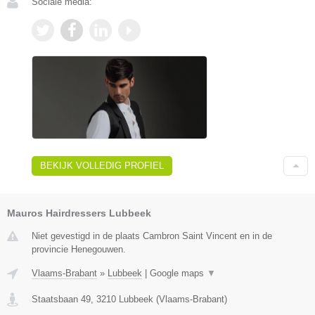
Sociale media:
BEKIJK VOLLEDIG PROFIEL
Mauros Hairdressers Lubbeek
Niet gevestigd in de plaats Cambron Saint Vincent en in de
provincie Henegouwen.
Vlaams-Brabant
»
Lubbeek
|
Google maps
▼
Staatsbaan 49
,
3210
Lubbeek
(
Vlaams-Brabant
)