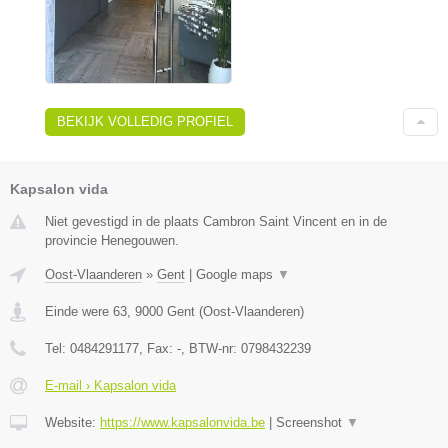
BEKIJK VOLLEDIG PROFIEL
Kapsalon vida
Niet gevestigd in de plaats Cambron Saint Vincent en in de
provincie Henegouwen.
Oost-Vlaanderen
»
Gent
|
Google maps
▼
Einde were 63
,
9000
Gent
(
Oost-Vlaanderen
)
Tel:
0484291177
, Fax:
-
, BTW-nr:
0798432239
E-mail › Kapsalon vida
Website:
https://www.kapsalonvida.be
|
Screenshot
▼