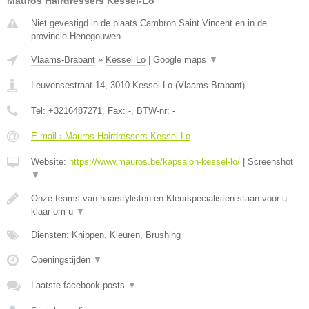
Mauros Hairdressers Kessel-Lo
Niet gevestigd in de plaats Cambron Saint Vincent en in de
provincie Henegouwen.
Vlaams-Brabant
»
Kessel Lo
|
Google maps
▼
Leuvensestraat 14
,
3010
Kessel Lo
(
Vlaams-Brabant
)
Tel:
+3216487271
, Fax:
-
, BTW-nr:
-
E-mail › Mauros Hairdressers Kessel-Lo
Website:
https://www.mauros.be/kapsalon-kessel-lo/
|
Screenshot
▼
Onze teams van haarstylisten en Kleurspecialisten staan voor u
klaar om u
▼
Diensten: Knippen, Kleuren, Brushing
Openingstijden
▼
Laatste facebook posts
▼