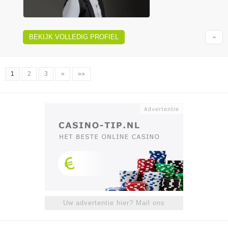
BEKIJK VOLLEDIG PROFIEL
1
2
3
»
»»
Uw advertentie hier? Mail ons