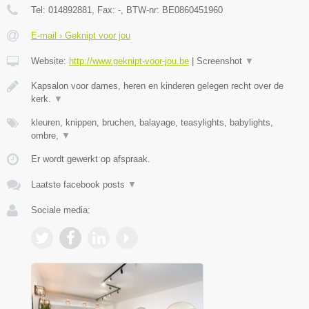
Tel:
014892881
, Fax:
-
, BTW-nr:
BE0860451960
E-mail › Geknipt voor jou
Website:
http://www.geknipt-voor-jou.be
|
Screenshot
▼
Kapsalon voor dames, heren en kinderen gelegen recht over de
kerk.
▼
kleuren, knippen, bruchen, balayage, teasylights, babylights,
ombre,
▼
Er wordt gewerkt op afspraak.
Laatste facebook posts
▼
Sociale media: