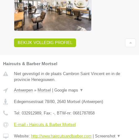
BEKIJK VOLLEDIG PROFIEL
Haircuts & Barber Mortsel
Niet gevestigd in de plaats Cambron Saint Vincent en in de
provincie Henegouwen.
Antwerpen
»
Mortsel
|
Google maps
▼
Edegemsestraat 78/80
,
2640
Mortsel
(
Antwerpen
)
Tel:
032912989
, Fax:
-
, BTW-nr:
0681787858
E-mail › Haircuts & Barber Mortsel
Website:
http://www.haircutsandbarber.com
|
Screenshot
▼