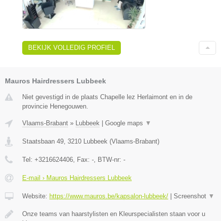
BEKIJK VOLLEDIG PROFIEL
Mauros Hairdressers Lubbeek
Niet gevestigd in de plaats Chapelle lez Herlaimont en in de
provincie Henegouwen.
Vlaams-Brabant
»
Lubbeek
|
Google maps
▼
Staatsbaan 49
,
3210
Lubbeek
(
Vlaams-Brabant
)
Tel:
+3216624406
, Fax:
-
, BTW-nr:
-
E-mail › Mauros Hairdressers Lubbeek
Website:
https://www.mauros.be/kapsalon-lubbeek/
|
Screenshot
▼
Onze teams van haarstylisten en Kleurspecialisten staan voor u