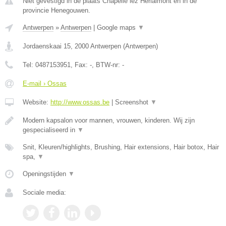
Niet gevestigd in de plaats Chapelle lez Herlaimont en in de
provincie Henegouwen.
Antwerpen
»
Antwerpen
|
Google maps
▼
Jordaenskaai 15
,
2000
Antwerpen
(
Antwerpen
)
Tel:
0487153951
, Fax:
-
, BTW-nr:
-
E-mail › Ossas
Website:
http://www.ossas.be
|
Screenshot
▼
Modern kapsalon voor mannen, vrouwen, kinderen. Wij zijn
gespecialiseerd in
▼
Snit, Kleuren/highlights, Brushing, Hair extensions, Hair botox, Hair
spa,
▼
Openingstijden
▼
Sociale media: