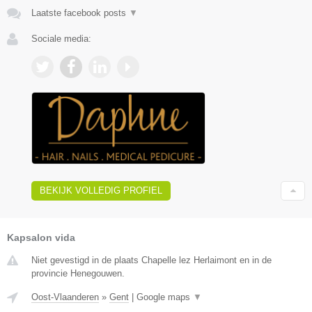
Laatste facebook posts
▼
Sociale media:
BEKIJK VOLLEDIG PROFIEL
Kapsalon vida
Niet gevestigd in de plaats Chapelle lez Herlaimont en in de
provincie Henegouwen.
Oost-Vlaanderen
»
Gent
|
Google maps
▼