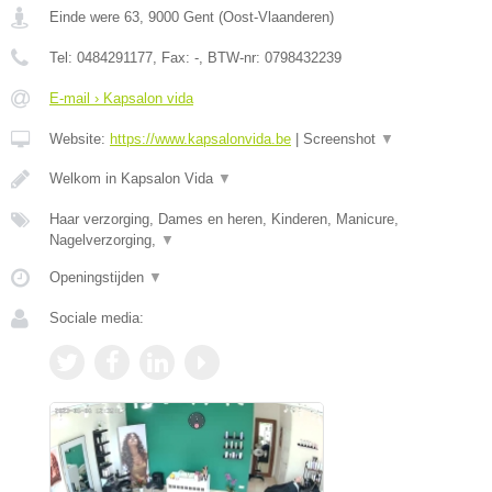
Einde were 63
,
9000
Gent
(
Oost-Vlaanderen
)
Tel:
0484291177
, Fax:
-
, BTW-nr:
0798432239
E-mail › Kapsalon vida
Website:
https://www.kapsalonvida.be
|
Screenshot
▼
Welkom in Kapsalon Vida
▼
Haar verzorging, Dames en heren, Kinderen, Manicure,
Nagelverzorging,
▼
Openingstijden
▼
Sociale media: