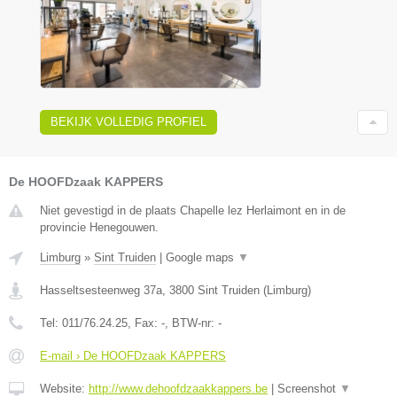
BEKIJK VOLLEDIG PROFIEL
De HOOFDzaak KAPPERS
Niet gevestigd in de plaats Chapelle lez Herlaimont en in de
provincie Henegouwen.
Limburg
»
Sint Truiden
|
Google maps
▼
Hasseltsesteenweg 37a
,
3800
Sint Truiden
(
Limburg
)
Tel:
011/76.24.25
, Fax:
-
, BTW-nr:
-
E-mail › De HOOFDzaak KAPPERS
Website:
http://www.dehoofdzaakkappers.be
|
Screenshot
▼