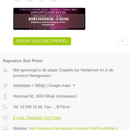
BEKIJK VOLLEDIG PROFIEL
Kapsalon Snit Point
Niet gevestigd in de plaats Chapelle lez Herlaimont en in de
provincie Henegouwen.
Antwerpen
»
Wilrijk
|
Google maps
▼
Heistraat 92
,
2610
Wilrijk
(
Antwerpen
)
Tel:
03 830 25 66
, Fax:
-
, BTW-nr:
-
E-mail › Kapsalon Snit Point
Website:
http://injebuurt.be/injebuurt/member/SnitPointWilrijk
|