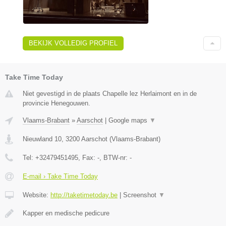
BEKIJK VOLLEDIG PROFIEL
Take Time Today
Niet gevestigd in de plaats Chapelle lez Herlaimont en in de
provincie Henegouwen.
Vlaams-Brabant
»
Aarschot
|
Google maps
▼
Nieuwland 10
,
3200
Aarschot
(
Vlaams-Brabant
)
Tel:
+32479451495
, Fax:
-
, BTW-nr:
-
E-mail › Take Time Today
Website:
http://taketimetoday.be
|
Screenshot
▼
Kapper en medische pedicure