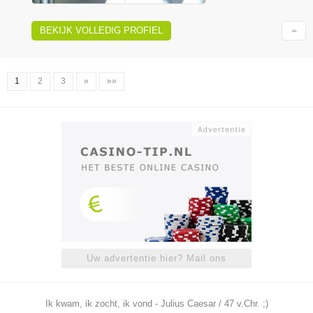
BEKIJK VOLLEDIG PROFIEL
1
2
3
»
»»
Uw advertentie hier? Mail ons
Ik kwam, ik zocht, ik vond - Julius Caesar / 47 v.Chr. ;)