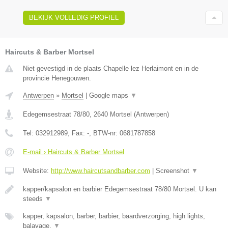
BEKIJK VOLLEDIG PROFIEL
Haircuts & Barber Mortsel
Niet gevestigd in de plaats Chapelle lez Herlaimont en in de
provincie Henegouwen.
Antwerpen
»
Mortsel
|
Google maps
▼
Edegemsestraat 78/80
,
2640
Mortsel
(
Antwerpen
)
Tel:
032912989
, Fax:
-
, BTW-nr:
0681787858
E-mail › Haircuts & Barber Mortsel
Website:
http://www.haircutsandbarber.com
|
Screenshot
▼
kapper/kapsalon en barbier Edegemsestraat 78/80 Mortsel. U kan
steeds
▼
kapper, kapsalon, barber, barbier, baardverzorging, high lights,
balayage,
▼