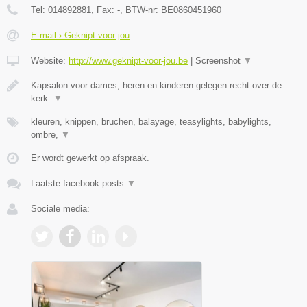
Tel:
014892881
, Fax:
-
, BTW-nr:
BE0860451960
E-mail › Geknipt voor jou
Website:
http://www.geknipt-voor-jou.be
|
Screenshot
▼
Kapsalon voor dames, heren en kinderen gelegen recht over de
kerk.
▼
kleuren, knippen, bruchen, balayage, teasylights, babylights,
ombre,
▼
Er wordt gewerkt op afspraak.
Laatste facebook posts
▼
Sociale media: