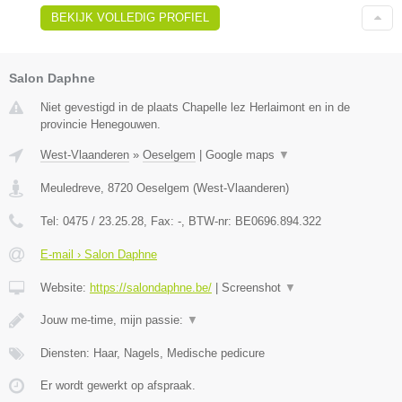
BEKIJK VOLLEDIG PROFIEL
Salon Daphne
Niet gevestigd in de plaats Chapelle lez Herlaimont en in de
provincie Henegouwen.
West-Vlaanderen
»
Oeselgem
|
Google maps
▼
Meuledreve
,
8720
Oeselgem
(
West-Vlaanderen
)
Tel:
0475 / 23.25.28
, Fax:
-
, BTW-nr:
BE0696.894.322
E-mail › Salon Daphne
Website:
https://salondaphne.be/
|
Screenshot
▼
Jouw me-time, mijn passie:
▼
Diensten: Haar, Nagels, Medische pedicure
Er wordt gewerkt op afspraak.