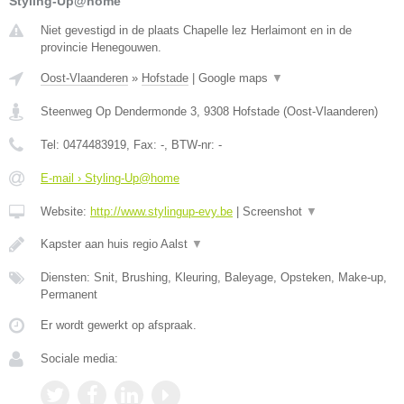
Styling-Up@home
Niet gevestigd in de plaats Chapelle lez Herlaimont en in de
provincie Henegouwen.
Oost-Vlaanderen
»
Hofstade
|
Google maps
▼
Steenweg Op Dendermonde 3
,
9308
Hofstade
(
Oost-Vlaanderen
)
Tel:
0474483919
, Fax:
-
, BTW-nr:
-
E-mail › Styling-Up@home
Website:
http://www.stylingup-evy.be
|
Screenshot
▼
Kapster aan huis regio Aalst
▼
Diensten: Snit, Brushing, Kleuring, Baleyage, Opsteken, Make-up,
Permanent
Er wordt gewerkt op afspraak.
Sociale media: