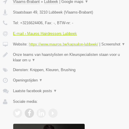
Vlaams-Brabant
»
Lubbeek
|
Google maps
▼
Staatsbaan 49
,
3210
Lubbeek
(
Vlaams-Brabant
)
Tel:
+3216624406
, Fax:
-
, BTW-nr:
-
E-mail › Mauros Hairdressers Lubbeek
Website:
https://www.mauros.be/kapsalon-lubbeek/
|
Screenshot
▼
Onze teams van haarstylisten en Kleurspecialisten staan voor u
klaar om u
▼
Diensten: Knippen, Kleuren, Brushing
Openingstijden
▼
Laatste facebook posts
▼
Sociale media: