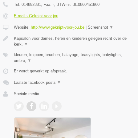
Tel:
014892881
, Fax:
-
, BTW-nr:
BE0860451960
E-mail › Geknipt voor jou
Website:
http://www.geknipt-voor-jou.be
|
Screenshot
▼
Kapsalon voor dames, heren en kinderen gelegen recht over de
kerk.
▼
kleuren, knippen, bruchen, balayage, teasylights, babylights,
ombre,
▼
Er wordt gewerkt op afspraak.
Laatste facebook posts
▼
Sociale media: