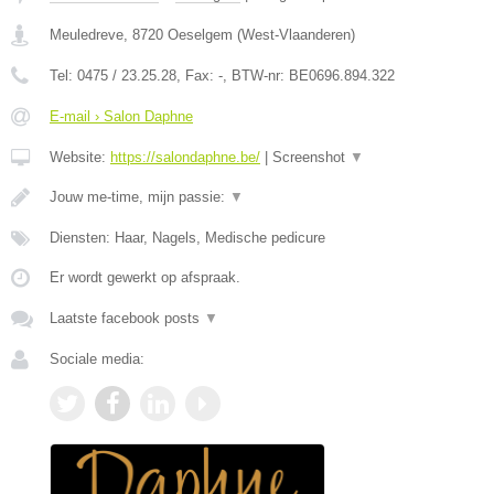
Meuledreve
,
8720
Oeselgem
(
West-Vlaanderen
)
Tel:
0475 / 23.25.28
, Fax:
-
, BTW-nr:
BE0696.894.322
E-mail › Salon Daphne
Website:
https://salondaphne.be/
|
Screenshot
▼
Jouw me-time, mijn passie:
▼
Diensten: Haar, Nagels, Medische pedicure
Er wordt gewerkt op afspraak.
Laatste facebook posts
▼
Sociale media: