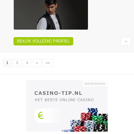
BEKIJK VOLLEDIG PROFIEL
1
2
3
»
»»