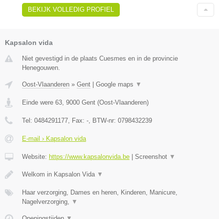
BEKIJK VOLLEDIG PROFIEL
Kapsalon vida
Niet gevestigd in de plaats Cuesmes en in de provincie
Henegouwen.
Oost-Vlaanderen
»
Gent
|
Google maps
▼
Einde were 63
,
9000
Gent
(
Oost-Vlaanderen
)
Tel:
0484291177
, Fax:
-
, BTW-nr:
0798432239
E-mail › Kapsalon vida
Website:
https://www.kapsalonvida.be
|
Screenshot
▼
Welkom in Kapsalon Vida
▼
Haar verzorging, Dames en heren, Kinderen, Manicure,
Nagelverzorging,
▼
Openingstijden
▼