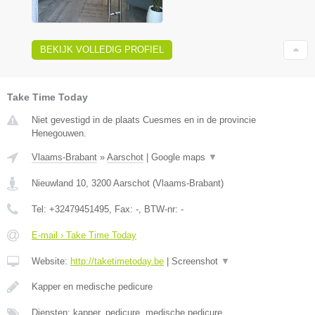
BEKIJK VOLLEDIG PROFIEL
Take Time Today
Niet gevestigd in de plaats Cuesmes en in de provincie
Henegouwen.
Vlaams-Brabant
»
Aarschot
|
Google maps
▼
Nieuwland 10
,
3200
Aarschot
(
Vlaams-Brabant
)
Tel:
+32479451495
, Fax:
-
, BTW-nr:
-
E-mail › Take Time Today
Website:
http://taketimetoday.be
|
Screenshot
▼
Kapper en medische pedicure
Diensten: kapper, pedicure, medische pedicure