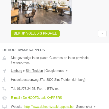
BEKIJK VOLLEDIG PROFIEL
De HOOFDzaak KAPPERS
Niet gevestigd in de plaats Cuesmes en in de provincie
Henegouwen.
Limburg
»
Sint Truiden
|
Google maps
▼
Hasseltsesteenweg 37a
,
3800
Sint Truiden
(
Limburg
)
Tel:
011/76.24.25
, Fax:
-
, BTW-nr:
-
E-mail › De HOOFDzaak KAPPERS
Website:
http://www.dehoofdzaakkappers.be
|
Screenshot
▼