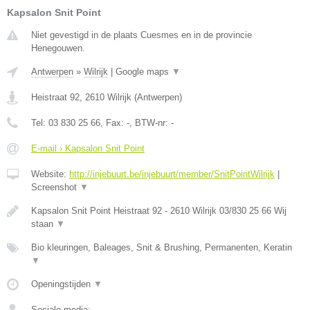
Kapsalon Snit Point
Niet gevestigd in de plaats Cuesmes en in de provincie
Henegouwen.
Antwerpen
»
Wilrijk
|
Google maps
▼
Heistraat 92
,
2610
Wilrijk
(
Antwerpen
)
Tel:
03 830 25 66
, Fax:
-
, BTW-nr:
-
E-mail › Kapsalon Snit Point
Website:
http://injebuurt.be/injebuurt/member/SnitPointWilrijk
|
Screenshot
▼
Kapsalon Snit Point Heistraat 92 - 2610 Wilrijk 03/830 25 66 Wij
staan
▼
Bio kleuringen, Baleages, Snit & Brushing, Permanenten, Keratin
▼
Openingstijden
▼
Sociale media: