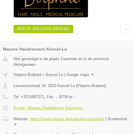
BEKIJK VOLLEDIG PROFIEL
Mauros Hairdressers Kessel-Lo
Niet gevestigd in de plaats Cuesmes en in de provincie
Henegouwen.
Vlaams-Brabant
»
Kessel Lo
|
Google maps
▼
Leuvensestraat 14
,
3010
Kessel Lo
(
Vlaams-Brabant
)
Tel:
+3216487271
, Fax:
-
, BTW-nr:
-
E-mail › Mauros Hairdressers Kessel-Lo
Website:
https://www.mauros.be/kapsalon-kessel-lo/
|
Screenshot
▼