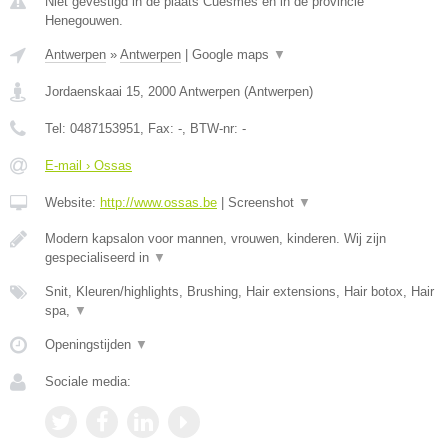
Niet gevestigd in de plaats Cuesmes en in de provincie
Henegouwen.
Antwerpen
»
Antwerpen
|
Google maps
▼
Jordaenskaai 15
,
2000
Antwerpen
(
Antwerpen
)
Tel:
0487153951
, Fax:
-
, BTW-nr:
-
E-mail › Ossas
Website:
http://www.ossas.be
|
Screenshot
▼
Modern kapsalon voor mannen, vrouwen, kinderen. Wij zijn
gespecialiseerd in
▼
Snit, Kleuren/highlights, Brushing, Hair extensions, Hair botox, Hair
spa,
▼
Openingstijden
▼
Sociale media: