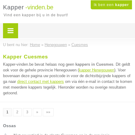
Ik ben een
kapper
Kapper
-vinden.be
Vind een kapper bij u in de buurt!
U bent nu hier:
Home
»
Henegouwen
»
Cuesmes
Kapper Cuesmes
Kapper-vinden.be bevat helaas nog geen
kappers in Cuesmes
. Dit geldt
ook voor de gehele provincie Henegouwen (
kapper Henegouwen
). Voer
bovenaan deze pagina uw postcode in voor de dichtstbijzijnde kappers of
ga naar
direct contact met kappers
om via één e-mail in contact te komen
met meerdere kappers tegelijk. Hieronder worden nu overige resultaten
getoond.
1
2
3
»
»»
Ossas