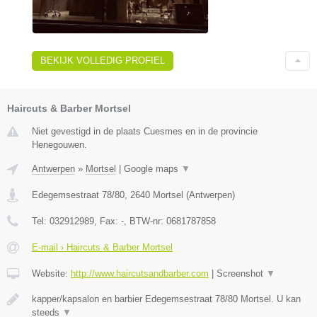
BEKIJK VOLLEDIG PROFIEL
Haircuts & Barber Mortsel
Niet gevestigd in de plaats Cuesmes en in de provincie
Henegouwen.
Antwerpen
»
Mortsel
|
Google maps
▼
Edegemsestraat 78/80
,
2640
Mortsel
(
Antwerpen
)
Tel:
032912989
, Fax:
-
, BTW-nr:
0681787858
E-mail › Haircuts & Barber Mortsel
Website:
http://www.haircutsandbarber.com
|
Screenshot
▼
kapper/kapsalon en barbier Edegemsestraat 78/80 Mortsel. U kan
steeds
▼