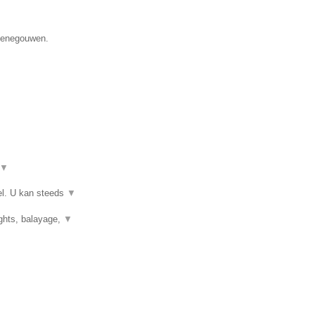
 Henegouwen.
▼
el. U kan steeds
▼
ights, balayage,
▼