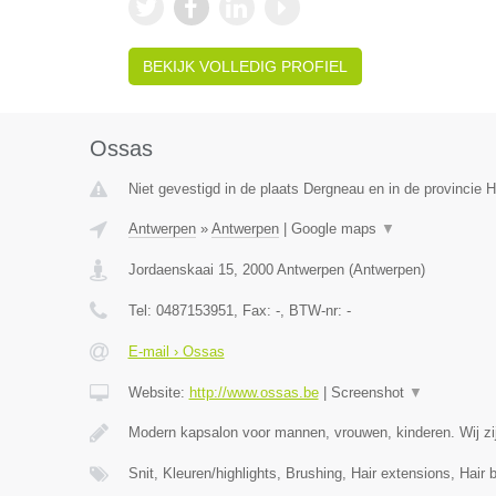
BEKIJK VOLLEDIG PROFIEL
Ossas
Niet gevestigd in de plaats Dergneau en in de provincie
Antwerpen
»
Antwerpen
|
Google maps
▼
Jordaenskaai 15
,
2000
Antwerpen
(
Antwerpen
)
Tel:
0487153951
, Fax:
-
, BTW-nr:
-
E-mail › Ossas
Website:
http://www.ossas.be
|
Screenshot
▼
Modern kapsalon voor mannen, vrouwen, kinderen. Wij zij
Snit, Kleuren/highlights, Brushing, Hair extensions, Hair 