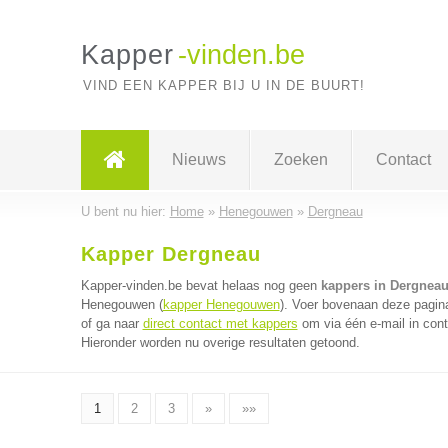
Kapper
-vinden.be
VIND EEN KAPPER BIJ U IN DE BUURT!
Nieuws
Zoeken
Contact
U bent nu hier:
Home
»
Henegouwen
»
Dergneau
Kapper Dergneau
Kapper-vinden.be bevat helaas nog geen
kappers in Dergnea
Henegouwen (
kapper Henegouwen
). Voer bovenaan deze pagina
of ga naar
direct contact met kappers
om via één e-mail in cont
Hieronder worden nu overige resultaten getoond.
1
2
3
»
»»