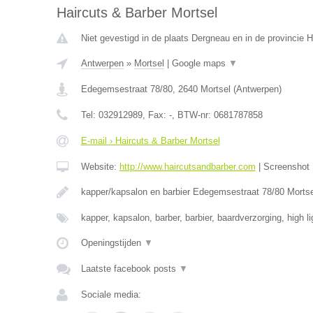
Haircuts & Barber Mortsel
Niet gevestigd in de plaats Dergneau en in de provincie
Antwerpen
»
Mortsel
|
Google maps
▼
Edegemsestraat 78/80
,
2640
Mortsel
(
Antwerpen
)
Tel:
032912989
, Fax:
-
, BTW-nr:
0681787858
E-mail › Haircuts & Barber Mortsel
Website:
http://www.haircutsandbarber.com
|
Screenshot
kapper/kapsalon en barbier Edegemsestraat 78/80 Morts
kapper, kapsalon, barber, barbier, baardverzorging, high l
Openingstijden
▼
Laatste facebook posts
▼
Sociale media: