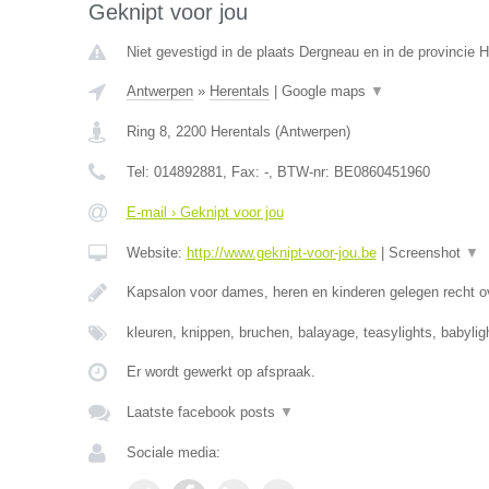
Geknipt voor jou
Niet gevestigd in de plaats Dergneau en in de provincie
Antwerpen
»
Herentals
|
Google maps
▼
Ring 8
,
2200
Herentals
(
Antwerpen
)
Tel:
014892881
, Fax:
-
, BTW-nr:
BE0860451960
E-mail › Geknipt voor jou
Website:
http://www.geknipt-voor-jou.be
|
Screenshot
▼
Kapsalon voor dames, heren en kinderen gelegen recht o
kleuren, knippen, bruchen, balayage, teasylights, babyli
Er wordt gewerkt op afspraak.
Laatste facebook posts
▼
Sociale media: