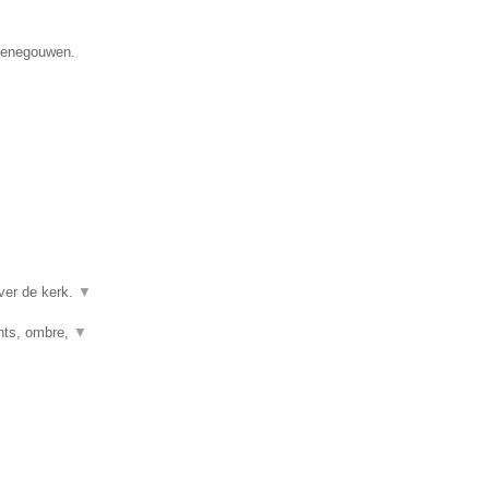
 Henegouwen.
ver de kerk.
▼
ghts, ombre,
▼