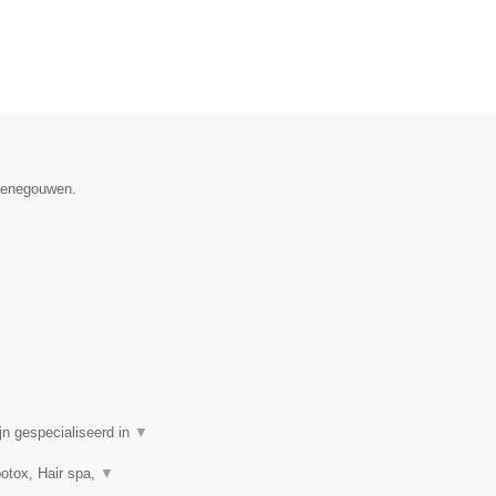
 Henegouwen.
n gespecialiseerd in
▼
botox, Hair spa,
▼