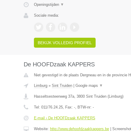
Openingstijden
▼
Sociale media:
BEKIJK VOLLEDIG PROFIEL
De HOOFDzaak KAPPERS
Niet gevestigd in de plaats Dergneau en in de provincie
Limburg
»
Sint Truiden
|
Google maps
▼
Hasseltsesteenweg 37a
,
3800
Sint Truiden
(
Limburg
)
Tel:
011/76.24.25
, Fax:
-
, BTW-nr:
-
E-mail › De HOOFDzaak KAPPERS
Website:
http://www.dehoofdzaakkappers.be
|
Screensho