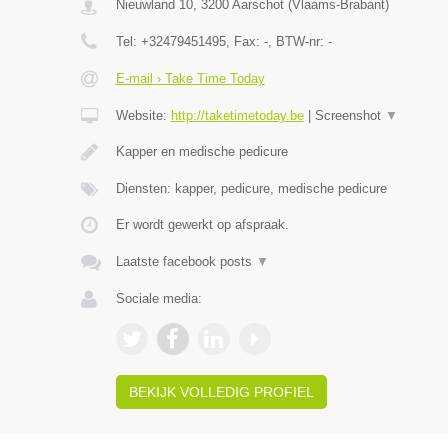
Nieuwland 10
,
3200
Aarschot
(
Vlaams-Brabant
)
Tel:
+32479451495
, Fax:
-
, BTW-nr:
-
E-mail › Take Time Today
Website:
http://taketimetoday.be
|
Screenshot
▼
Kapper en medische pedicure
Diensten: kapper, pedicure, medische pedicure
Er wordt gewerkt op afspraak.
Laatste facebook posts
▼
Sociale media:
BEKIJK VOLLEDIG PROFIEL