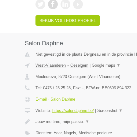
BEKIJK VOLLEDIG PROFIEL
Salon Daphne
Niet gevestigd in de plaats Dergneau en in de provincie
West-Vlaanderen
»
Oeselgem
|
Google maps
▼
Meuledreve
,
8720
Oeselgem
(
West-Vlaanderen
)
Tel:
0475 / 23.25.28
, Fax:
-
, BTW-nr:
BE0696.894.322
E-mail › Salon Daphne
Website:
https://salondaphne.be/
|
Screenshot
▼
Jouw me-time, mijn passie:
▼
Diensten: Haar, Nagels, Medische pedicure