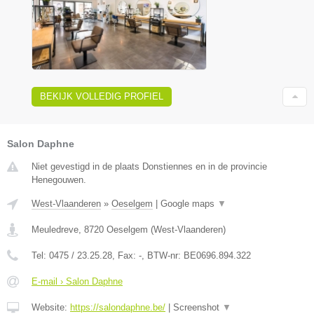
BEKIJK VOLLEDIG PROFIEL
Salon Daphne
Niet gevestigd in de plaats Donstiennes en in de provincie
Henegouwen.
West-Vlaanderen
»
Oeselgem
|
Google maps
▼
Meuledreve
,
8720
Oeselgem
(
West-Vlaanderen
)
Tel:
0475 / 23.25.28
, Fax:
-
, BTW-nr:
BE0696.894.322
E-mail › Salon Daphne
Website:
https://salondaphne.be/
|
Screenshot
▼