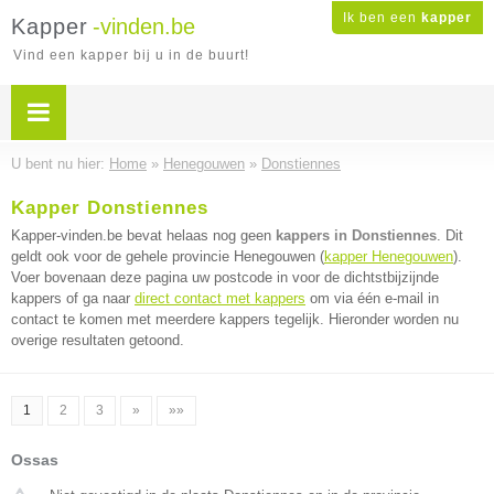
Ik ben een
kapper
Kapper
-vinden.be
Vind een kapper bij u in de buurt!
U bent nu hier:
Home
»
Henegouwen
»
Donstiennes
Kapper Donstiennes
Kapper-vinden.be bevat helaas nog geen
kappers in Donstiennes
. Dit
geldt ook voor de gehele provincie Henegouwen (
kapper Henegouwen
).
Voer bovenaan deze pagina uw postcode in voor de dichtstbijzijnde
kappers of ga naar
direct contact met kappers
om via één e-mail in
contact te komen met meerdere kappers tegelijk. Hieronder worden nu
overige resultaten getoond.
1
2
3
»
»»
Ossas