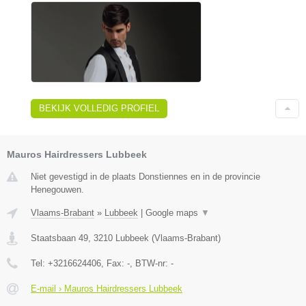
BEKIJK VOLLEDIG PROFIEL
Mauros Hairdressers Lubbeek
Niet gevestigd in de plaats Donstiennes en in de provincie
Henegouwen.
Vlaams-Brabant
»
Lubbeek
|
Google maps
▼
Staatsbaan 49
,
3210
Lubbeek
(
Vlaams-Brabant
)
Tel:
+3216624406
, Fax:
-
, BTW-nr:
-
E-mail › Mauros Hairdressers Lubbeek