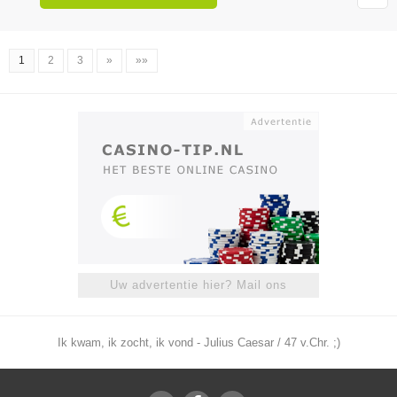
1
2
3
»
»»
Uw advertentie hier? Mail ons
Ik kwam, ik zocht, ik vond - Julius Caesar / 47 v.Chr. ;)