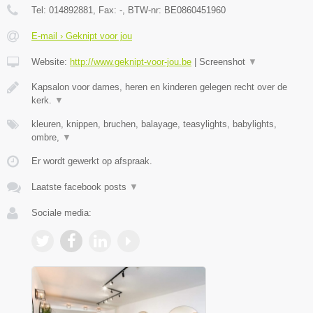
Tel:
014892881
, Fax:
-
, BTW-nr:
BE0860451960
E-mail › Geknipt voor jou
Website:
http://www.geknipt-voor-jou.be
|
Screenshot
▼
Kapsalon voor dames, heren en kinderen gelegen recht over de
kerk.
▼
kleuren, knippen, bruchen, balayage, teasylights, babylights,
ombre,
▼
Er wordt gewerkt op afspraak.
Laatste facebook posts
▼
Sociale media: