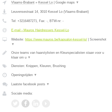
Vlaams-Brabant
»
Kessel Lo
|
Google maps
▼
Leuvensestraat 14
,
3010
Kessel Lo
(
Vlaams-Brabant
)
Tel:
+3216487271
, Fax:
-
, BTW-nr:
-
E-mail › Mauros Hairdressers Kessel-Lo
Website:
https://www.mauros.be/kapsalon-kessel-lo/
|
Screenshot
▼
Onze teams van haarstylisten en Kleurspecialisten staan voor u
klaar om u
▼
Diensten: Knippen, Kleuren, Brushing
Openingstijden
▼
Laatste facebook posts
▼
Sociale media: