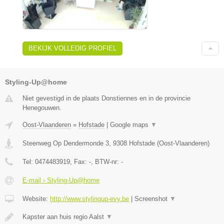
BEKIJK VOLLEDIG PROFIEL
Styling-Up@home
Niet gevestigd in de plaats Donstiennes en in de provincie
Henegouwen.
Oost-Vlaanderen
»
Hofstade
|
Google maps
▼
Steenweg Op Dendermonde 3
,
9308
Hofstade
(
Oost-Vlaanderen
)
Tel:
0474483919
, Fax:
-
, BTW-nr:
-
E-mail › Styling-Up@home
Website:
http://www.stylingup-evy.be
|
Screenshot
▼
Kapster aan huis regio Aalst
▼