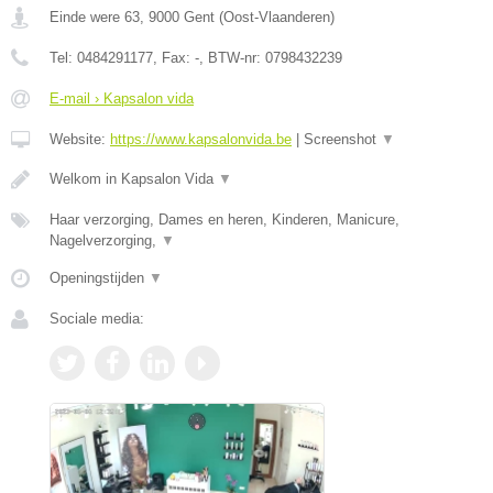
Einde were 63
,
9000
Gent
(
Oost-Vlaanderen
)
Tel:
0484291177
, Fax:
-
, BTW-nr:
0798432239
E-mail › Kapsalon vida
Website:
https://www.kapsalonvida.be
|
Screenshot
▼
Welkom in Kapsalon Vida
▼
Haar verzorging, Dames en heren, Kinderen, Manicure,
Nagelverzorging,
▼
Openingstijden
▼
Sociale media: