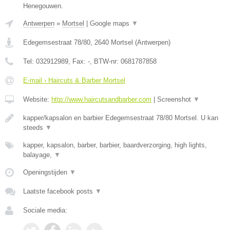
Henegouwen.
Antwerpen
»
Mortsel
|
Google maps
▼
Edegemsestraat 78/80
,
2640
Mortsel
(
Antwerpen
)
Tel:
032912989
, Fax:
-
, BTW-nr:
0681787858
E-mail › Haircuts & Barber Mortsel
Website:
http://www.haircutsandbarber.com
|
Screenshot
▼
kapper/kapsalon en barbier Edegemsestraat 78/80 Mortsel. U kan
steeds
▼
kapper, kapsalon, barber, barbier, baardverzorging, high lights,
balayage,
▼
Openingstijden
▼
Laatste facebook posts
▼
Sociale media: