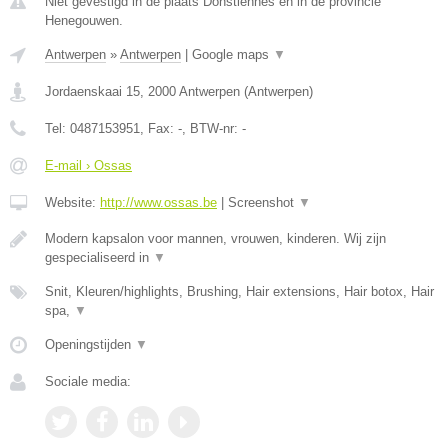
Niet gevestigd in de plaats Donstiennes en in de provincie
Henegouwen.
Antwerpen
»
Antwerpen
|
Google maps
▼
Jordaenskaai 15
,
2000
Antwerpen
(
Antwerpen
)
Tel:
0487153951
, Fax:
-
, BTW-nr:
-
E-mail › Ossas
Website:
http://www.ossas.be
|
Screenshot
▼
Modern kapsalon voor mannen, vrouwen, kinderen. Wij zijn
gespecialiseerd in
▼
Snit, Kleuren/highlights, Brushing, Hair extensions, Hair botox, Hair
spa,
▼
Openingstijden
▼
Sociale media: