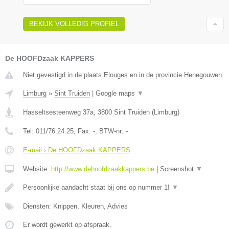
BEKIJK VOLLEDIG PROFIEL
De HOOFDzaak KAPPERS
Niet gevestigd in de plaats Elouges en in de provincie Henegouwen.
Limburg
»
Sint Truiden
|
Google maps
▼
Hasseltsesteenweg 37a
,
3800
Sint Truiden
(
Limburg
)
Tel:
011/76.24.25
, Fax:
-
, BTW-nr:
-
E-mail › De HOOFDzaak KAPPERS
Website:
http://www.dehoofdzaakkappers.be
|
Screenshot
▼
Persoonlijke aandacht staat bij ons op nummer 1!
▼
Diensten: Knippen, Kleuren, Advies
Er wordt gewerkt op afspraak.