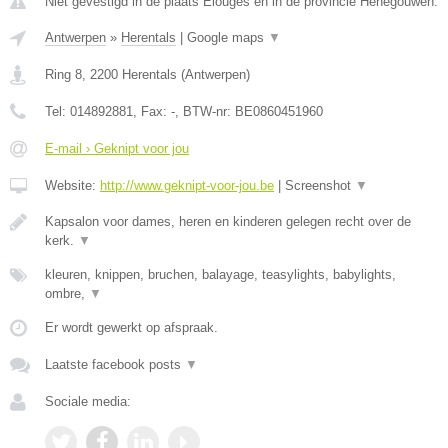
Niet gevestigd in de plaats Elouges en in de provincie Henegouwen.
Antwerpen
»
Herentals
|
Google maps
▼
Ring 8
,
2200
Herentals
(
Antwerpen
)
Tel:
014892881
, Fax:
-
, BTW-nr:
BE0860451960
E-mail › Geknipt voor jou
Website:
http://www.geknipt-voor-jou.be
|
Screenshot
▼
Kapsalon voor dames, heren en kinderen gelegen recht over de
kerk.
▼
kleuren, knippen, bruchen, balayage, teasylights, babylights,
ombre,
▼
Er wordt gewerkt op afspraak.
Laatste facebook posts
▼
Sociale media: