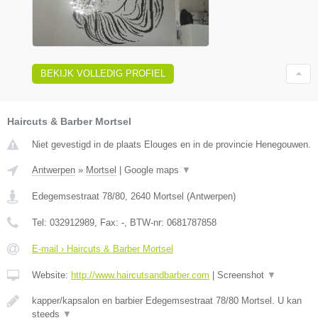
BEKIJK VOLLEDIG PROFIEL
Haircuts & Barber Mortsel
Niet gevestigd in de plaats Elouges en in de provincie Henegouwen.
Antwerpen
»
Mortsel
|
Google maps
▼
Edegemsestraat 78/80
,
2640
Mortsel
(
Antwerpen
)
Tel:
032912989
, Fax:
-
, BTW-nr:
0681787858
E-mail › Haircuts & Barber Mortsel
Website:
http://www.haircutsandbarber.com
|
Screenshot
▼
kapper/kapsalon en barbier Edegemsestraat 78/80 Mortsel. U kan
steeds
▼