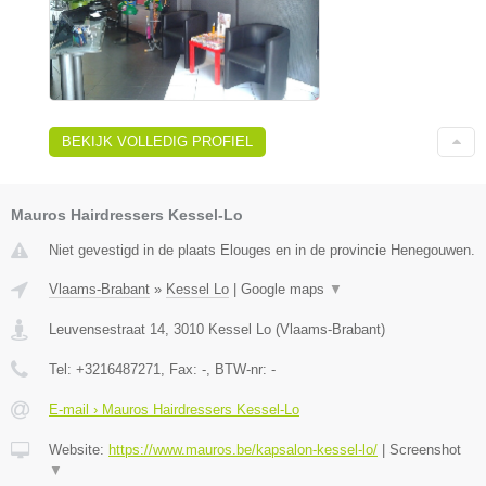
BEKIJK VOLLEDIG PROFIEL
Mauros Hairdressers Kessel-Lo
Niet gevestigd in de plaats Elouges en in de provincie Henegouwen.
Vlaams-Brabant
»
Kessel Lo
|
Google maps
▼
Leuvensestraat 14
,
3010
Kessel Lo
(
Vlaams-Brabant
)
Tel:
+3216487271
, Fax:
-
, BTW-nr:
-
E-mail › Mauros Hairdressers Kessel-Lo
Website:
https://www.mauros.be/kapsalon-kessel-lo/
|
Screenshot
▼