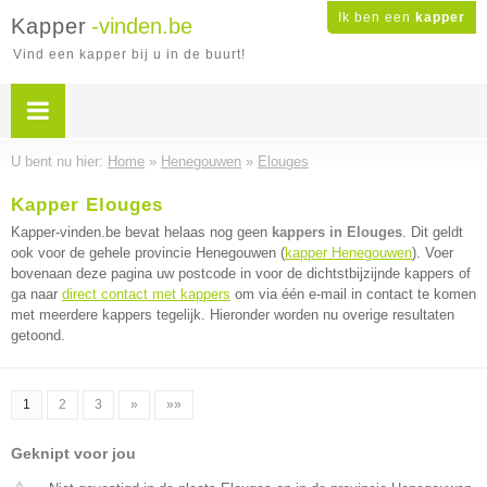
Ik ben een
kapper
Kapper
-vinden.be
Vind een kapper bij u in de buurt!
U bent nu hier:
Home
»
Henegouwen
»
Elouges
Kapper Elouges
Kapper-vinden.be bevat helaas nog geen
kappers in Elouges
. Dit geldt
ook voor de gehele provincie Henegouwen (
kapper Henegouwen
). Voer
bovenaan deze pagina uw postcode in voor de dichtstbijzijnde kappers of
ga naar
direct contact met kappers
om via één e-mail in contact te komen
met meerdere kappers tegelijk. Hieronder worden nu overige resultaten
getoond.
1
2
3
»
»»
Geknipt voor jou