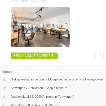
BEKIJK VOLLEDIG PROFIEL
Ossas
Niet gevestigd in de plaats Elouges en in de provincie Henegouwen.
Antwerpen
»
Antwerpen
|
Google maps
▼
Jordaenskaai 15
,
2000
Antwerpen
(
Antwerpen
)
Tel:
0487153951
, Fax:
-
, BTW-nr:
-