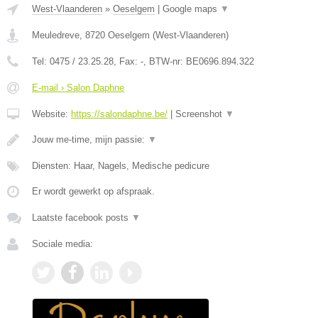
West-Vlaanderen
»
Oeselgem
|
Google maps
▼
Meuledreve
,
8720
Oeselgem
(
West-Vlaanderen
)
Tel:
0475 / 23.25.28
, Fax:
-
, BTW-nr:
BE0696.894.322
E-mail › Salon Daphne
Website:
https://salondaphne.be/
|
Screenshot
▼
Jouw me-time, mijn passie:
▼
Diensten: Haar, Nagels, Medische pedicure
Er wordt gewerkt op afspraak.
Laatste facebook posts
▼
Sociale media: