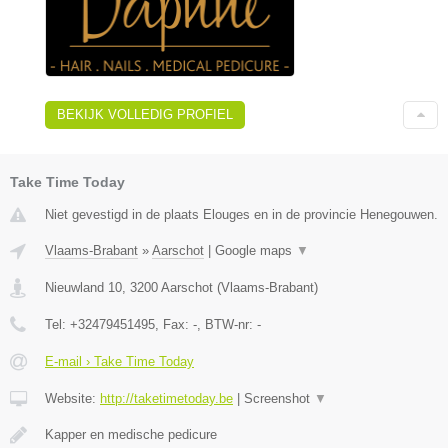
BEKIJK VOLLEDIG PROFIEL
Take Time Today
Niet gevestigd in de plaats Elouges en in de provincie Henegouwen.
Vlaams-Brabant
»
Aarschot
|
Google maps
▼
Nieuwland 10
,
3200
Aarschot
(
Vlaams-Brabant
)
Tel:
+32479451495
, Fax:
-
, BTW-nr:
-
E-mail › Take Time Today
Website:
http://taketimetoday.be
|
Screenshot
▼
Kapper en medische pedicure