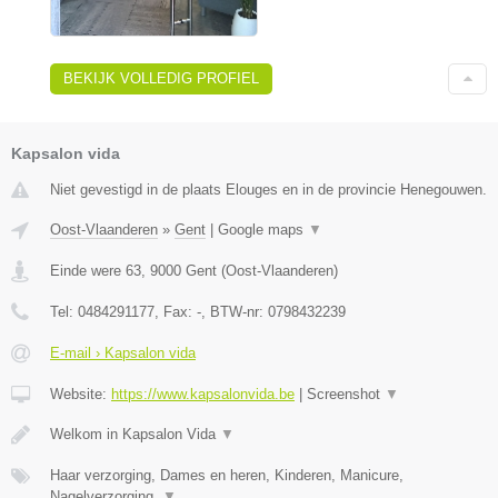
BEKIJK VOLLEDIG PROFIEL
Kapsalon vida
Niet gevestigd in de plaats Elouges en in de provincie Henegouwen.
Oost-Vlaanderen
»
Gent
|
Google maps
▼
Einde were 63
,
9000
Gent
(
Oost-Vlaanderen
)
Tel:
0484291177
, Fax:
-
, BTW-nr:
0798432239
E-mail › Kapsalon vida
Website:
https://www.kapsalonvida.be
|
Screenshot
▼
Welkom in Kapsalon Vida
▼
Haar verzorging, Dames en heren, Kinderen, Manicure,
Nagelverzorging,
▼