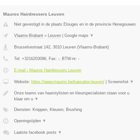
Mauros Hairdressers Leuven
Niet gevestigd in de plaats Elouges en in de provincie Henegouwen.
Vlaams-Brabant
»
Leuven
|
Google maps
▼
Brusselsestraat 142
,
3010
Leuven
(
Vlaams-Brabant
)
Tel:
+3216203096
, Fax:
-
, BTW-nr:
-
E-mail › Mauros Hairdressers Leuven
Website:
https://www.mauros.be/kapsalon-leuven/
|
Screenshot
▼
Onze teams van haarstylisten en kleurspecialisten staan voor u
klaar om u
▼
Diensten: Knippen, Kleuren, Brushing
Openingstijden
▼
Laatste facebook posts
▼