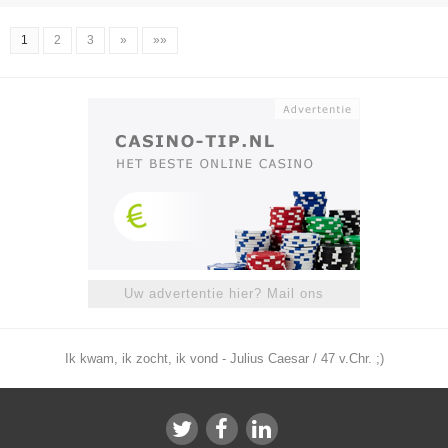
1
2
3
»
»»
Uw advertentie hier? Mail ons
Ik kwam, ik zocht, ik vond - Julius Caesar / 47 v.Chr. ;)