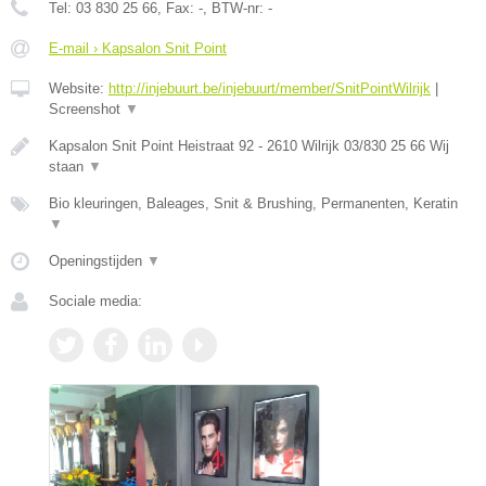
Tel:
03 830 25 66
, Fax:
-
, BTW-nr:
-
E-mail › Kapsalon Snit Point
Website:
http://injebuurt.be/injebuurt/member/SnitPointWilrijk
|
Screenshot
▼
Kapsalon Snit Point Heistraat 92 - 2610 Wilrijk 03/830 25 66 Wij
staan
▼
Bio kleuringen, Baleages, Snit & Brushing, Permanenten, Keratin
▼
Openingstijden
▼
Sociale media: