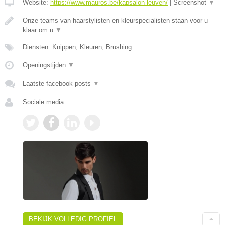
Website:
https://www.mauros.be/kapsalon-leuven/
|
Screenshot
▼
Onze teams van haarstylisten en kleurspecialisten staan voor u
klaar om u
▼
Diensten: Knippen, Kleuren, Brushing
Openingstijden
▼
Laatste facebook posts
▼
Sociale media:
BEKIJK VOLLEDIG PROFIEL