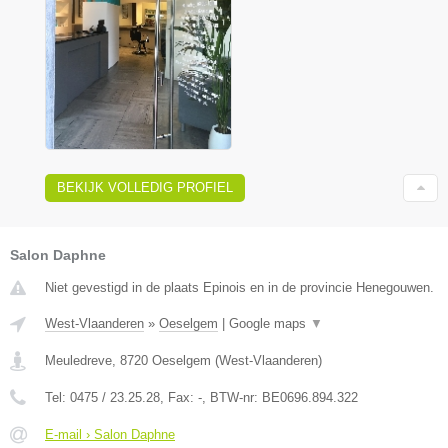
BEKIJK VOLLEDIG PROFIEL
Salon Daphne
Niet gevestigd in de plaats Epinois en in de provincie Henegouwen.
West-Vlaanderen
»
Oeselgem
|
Google maps
▼
Meuledreve
,
8720
Oeselgem
(
West-Vlaanderen
)
Tel:
0475 / 23.25.28
, Fax:
-
, BTW-nr:
BE0696.894.322
E-mail › Salon Daphne