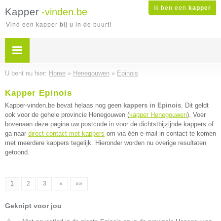
Ik ben een
kapper
Kapper
-vinden.be
Vind een kapper bij u in de buurt!
U bent nu hier:
Home
»
Henegouwen
»
Epinois
Kapper Epinois
Kapper-vinden.be bevat helaas nog geen
kappers in Epinois
. Dit geldt
ook voor de gehele provincie Henegouwen (
kapper Henegouwen
). Voer
bovenaan deze pagina uw postcode in voor de dichtstbijzijnde kappers of
ga naar
direct contact met kappers
om via één e-mail in contact te komen
met meerdere kappers tegelijk. Hieronder worden nu overige resultaten
getoond.
1
2
3
»
»»
Geknipt voor jou