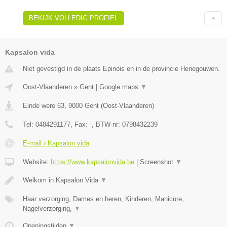
BEKIJK VOLLEDIG PROFIEL
Kapsalon vida
Niet gevestigd in de plaats Epinois en in de provincie Henegouwen.
Oost-Vlaanderen
»
Gent
|
Google maps
▼
Einde were 63
,
9000
Gent
(
Oost-Vlaanderen
)
Tel:
0484291177
, Fax:
-
, BTW-nr:
0798432239
E-mail › Kapsalon vida
Website:
https://www.kapsalonvida.be
|
Screenshot
▼
Welkom in Kapsalon Vida
▼
Haar verzorging, Dames en heren, Kinderen, Manicure,
Nagelverzorging,
▼
Openingstijden
▼