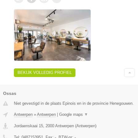
BEKIJK VOLLEDIG PROFIEL
Ossas
Niet gevestigd in de plaats Epinois en in de provincie Henegouwen.
Antwerpen
»
Antwerpen
|
Google maps
▼
Jordaenskaai 15
,
2000
Antwerpen
(
Antwerpen
)
Tel:
0487153951
, Fax:
-
, BTW-nr:
-