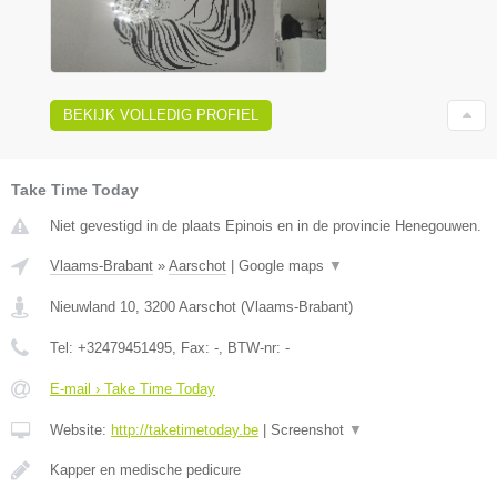
BEKIJK VOLLEDIG PROFIEL
Take Time Today
Niet gevestigd in de plaats Epinois en in de provincie Henegouwen.
Vlaams-Brabant
»
Aarschot
|
Google maps
▼
Nieuwland 10
,
3200
Aarschot
(
Vlaams-Brabant
)
Tel:
+32479451495
, Fax:
-
, BTW-nr:
-
E-mail › Take Time Today
Website:
http://taketimetoday.be
|
Screenshot
▼
Kapper en medische pedicure