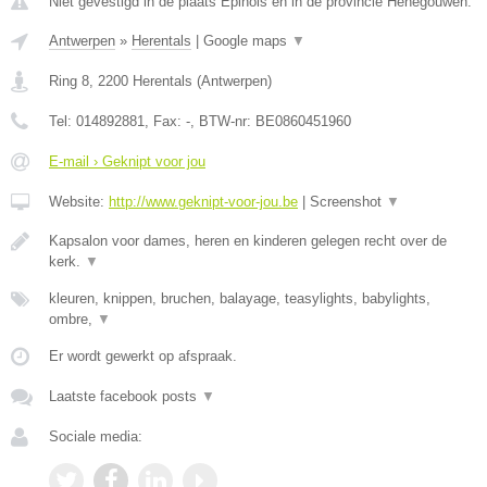
Niet gevestigd in de plaats Epinois en in de provincie Henegouwen.
Antwerpen
»
Herentals
|
Google maps
▼
Ring 8
,
2200
Herentals
(
Antwerpen
)
Tel:
014892881
, Fax:
-
, BTW-nr:
BE0860451960
E-mail › Geknipt voor jou
Website:
http://www.geknipt-voor-jou.be
|
Screenshot
▼
Kapsalon voor dames, heren en kinderen gelegen recht over de
kerk.
▼
kleuren, knippen, bruchen, balayage, teasylights, babylights,
ombre,
▼
Er wordt gewerkt op afspraak.
Laatste facebook posts
▼
Sociale media: