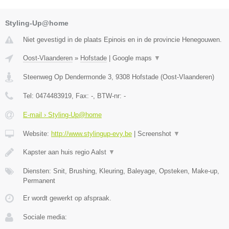
Styling-Up@home
Niet gevestigd in de plaats Epinois en in de provincie Henegouwen.
Oost-Vlaanderen
»
Hofstade
|
Google maps
▼
Steenweg Op Dendermonde 3
,
9308
Hofstade
(
Oost-Vlaanderen
)
Tel:
0474483919
, Fax:
-
, BTW-nr:
-
E-mail › Styling-Up@home
Website:
http://www.stylingup-evy.be
|
Screenshot
▼
Kapster aan huis regio Aalst
▼
Diensten: Snit, Brushing, Kleuring, Baleyage, Opsteken, Make-up,
Permanent
Er wordt gewerkt op afspraak.
Sociale media: