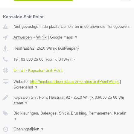
Kapsalon Snit Point
Niet gevestigd in de plaats Epinois en in de provincie Henegouwen.
Antwerpen
»
Wilrijk
|
Google maps
▼
Heistraat 92
,
2610
Wilrijk
(
Antwerpen
)
Tel:
03 830 25 66
, Fax:
-
, BTW-nr:
-
E-mail › Kapsalon Snit Point
Website:
http://injebuurt.be/injebuurt/member/SnitPointWilrijk
|
Screenshot
▼
Kapsalon Snit Point Heistraat 92 - 2610 Wilrijk 03/830 25 66 Wij
staan
▼
Bio kleuringen, Baleages, Snit & Brushing, Permanenten, Keratin
▼
Openingstijden
▼