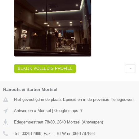
BEKIJK VOLLEDIG PROFIEL
Haircuts & Barber Mortsel
Niet gevestigd in de plaats Epinois en in de provincie Henegouwen.
Antwerpen
»
Mortsel
|
Google maps
▼
Edegemsestraat 78/80
,
2640
Mortsel
(
Antwerpen
)
Tel:
032912989
, Fax:
-
, BTW-nr:
0681787858