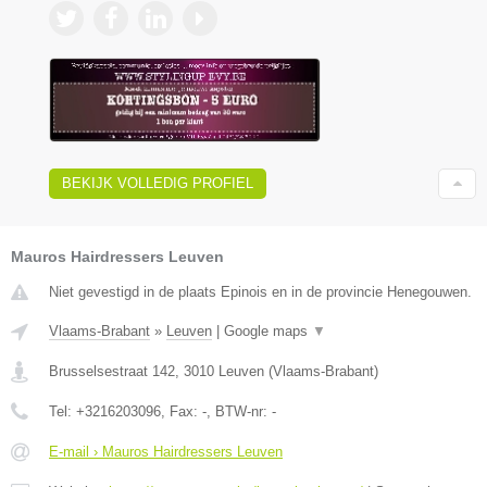
BEKIJK VOLLEDIG PROFIEL
Mauros Hairdressers Leuven
Niet gevestigd in de plaats Epinois en in de provincie Henegouwen.
Vlaams-Brabant
»
Leuven
|
Google maps
▼
Brusselsestraat 142
,
3010
Leuven
(
Vlaams-Brabant
)
Tel:
+3216203096
, Fax:
-
, BTW-nr:
-
E-mail › Mauros Hairdressers Leuven