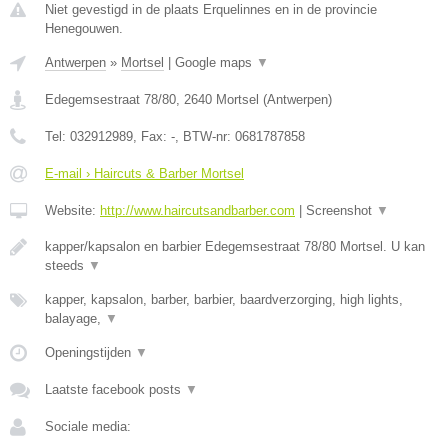
Niet gevestigd in de plaats Erquelinnes en in de provincie
Henegouwen.
Antwerpen
»
Mortsel
|
Google maps
▼
Edegemsestraat 78/80
,
2640
Mortsel
(
Antwerpen
)
Tel:
032912989
, Fax:
-
, BTW-nr:
0681787858
E-mail › Haircuts & Barber Mortsel
Website:
http://www.haircutsandbarber.com
|
Screenshot
▼
kapper/kapsalon en barbier Edegemsestraat 78/80 Mortsel. U kan
steeds
▼
kapper, kapsalon, barber, barbier, baardverzorging, high lights,
balayage,
▼
Openingstijden
▼
Laatste facebook posts
▼
Sociale media: