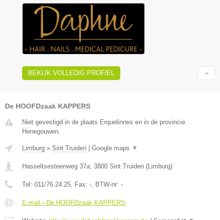
BEKIJK VOLLEDIG PROFIEL
De HOOFDzaak KAPPERS
Niet gevestigd in de plaats Erquelinnes en in de provincie
Henegouwen.
Limburg
»
Sint Truiden
|
Google maps
▼
Hasseltsesteenweg 37a
,
3800
Sint Truiden
(
Limburg
)
Tel:
011/76.24.25
, Fax:
-
, BTW-nr:
-
E-mail › De HOOFDzaak KAPPERS