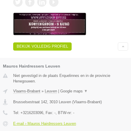
BEKIJK VOLLEDIG PROFIEL
Mauros Hairdressers Leuven
Niet gevestigd in de plaats Erquelinnes en in de provincie
Henegouwen.
Vlaams-Brabant
»
Leuven
|
Google maps
▼
Brusselsestraat 142
,
3010
Leuven
(
Vlaams-Brabant
)
Tel:
+3216203096
, Fax:
-
, BTW-nr:
-
E-mail › Mauros Hairdressers Leuven