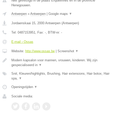
Niet gevestigd in de plaats Erquelinnes en in de provincie
Henegouwen.
Antwerpen
»
Antwerpen
|
Google maps
▼
Jordaenskaai 15
,
2000
Antwerpen
(
Antwerpen
)
Tel:
0487153951
, Fax:
-
, BTW-nr:
-
E-mail › Ossas
Website:
http://www.ossas.be
|
Screenshot
▼
Modern kapsalon voor mannen, vrouwen, kinderen. Wij zijn
gespecialiseerd in
▼
Snit, Kleuren/highlights, Brushing, Hair extensions, Hair botox, Hair
spa,
▼
Openingstijden
▼
Sociale media: