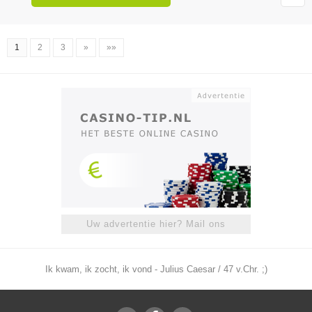
1
2
3
»
»»
Uw advertentie hier? Mail ons
Ik kwam, ik zocht, ik vond - Julius Caesar / 47 v.Chr. ;)