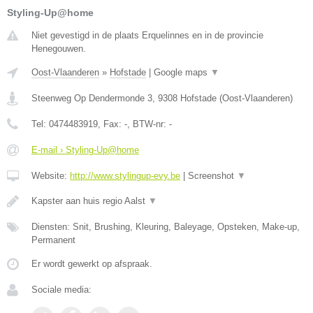
Styling-Up@home
Niet gevestigd in de plaats Erquelinnes en in de provincie
Henegouwen.
Oost-Vlaanderen
»
Hofstade
|
Google maps
▼
Steenweg Op Dendermonde 3
,
9308
Hofstade
(
Oost-Vlaanderen
)
Tel:
0474483919
, Fax:
-
, BTW-nr:
-
E-mail › Styling-Up@home
Website:
http://www.stylingup-evy.be
|
Screenshot
▼
Kapster aan huis regio Aalst
▼
Diensten: Snit, Brushing, Kleuring, Baleyage, Opsteken, Make-up,
Permanent
Er wordt gewerkt op afspraak.
Sociale media: