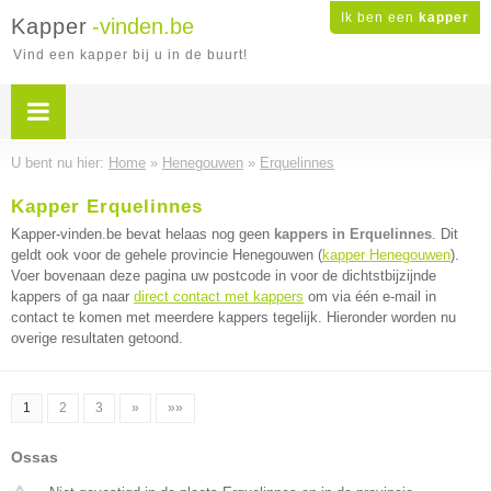
Ik ben een
kapper
Kapper
-vinden.be
Vind een kapper bij u in de buurt!
U bent nu hier:
Home
»
Henegouwen
»
Erquelinnes
Kapper Erquelinnes
Kapper-vinden.be bevat helaas nog geen
kappers in Erquelinnes
. Dit
geldt ook voor de gehele provincie Henegouwen (
kapper Henegouwen
).
Voer bovenaan deze pagina uw postcode in voor de dichtstbijzijnde
kappers of ga naar
direct contact met kappers
om via één e-mail in
contact te komen met meerdere kappers tegelijk. Hieronder worden nu
overige resultaten getoond.
1
2
3
»
»»
Ossas