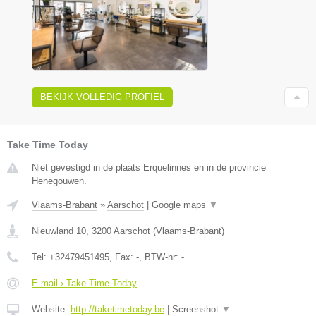
BEKIJK VOLLEDIG PROFIEL
Take Time Today
Niet gevestigd in de plaats Erquelinnes en in de provincie
Henegouwen.
Vlaams-Brabant
»
Aarschot
|
Google maps
▼
Nieuwland 10
,
3200
Aarschot
(
Vlaams-Brabant
)
Tel:
+32479451495
, Fax:
-
, BTW-nr:
-
E-mail › Take Time Today
Website:
http://taketimetoday.be
|
Screenshot
▼