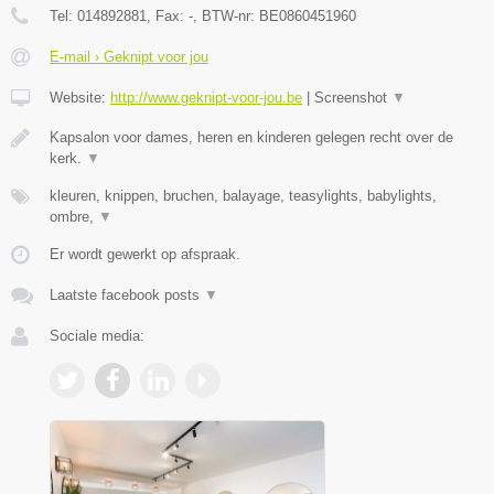
Tel:
014892881
, Fax:
-
, BTW-nr:
BE0860451960
E-mail › Geknipt voor jou
Website:
http://www.geknipt-voor-jou.be
|
Screenshot
▼
Kapsalon voor dames, heren en kinderen gelegen recht over de
kerk.
▼
kleuren, knippen, bruchen, balayage, teasylights, babylights,
ombre,
▼
Er wordt gewerkt op afspraak.
Laatste facebook posts
▼
Sociale media: