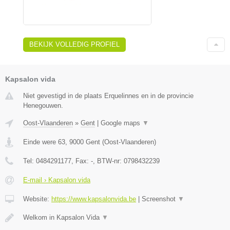
BEKIJK VOLLEDIG PROFIEL
Kapsalon vida
Niet gevestigd in de plaats Erquelinnes en in de provincie
Henegouwen.
Oost-Vlaanderen
»
Gent
|
Google maps
▼
Einde were 63
,
9000
Gent
(
Oost-Vlaanderen
)
Tel:
0484291177
, Fax:
-
, BTW-nr:
0798432239
E-mail › Kapsalon vida
Website:
https://www.kapsalonvida.be
|
Screenshot
▼
Welkom in Kapsalon Vida
▼