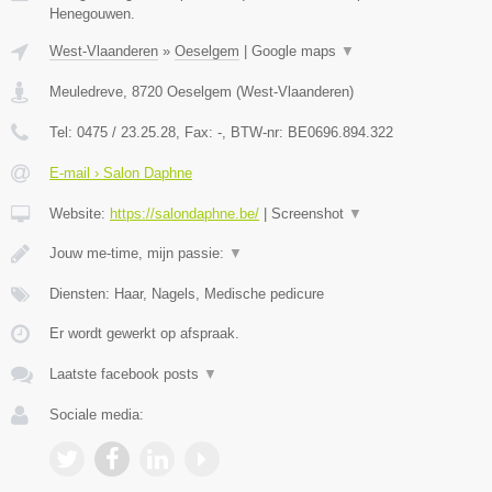
Henegouwen.
West-Vlaanderen
»
Oeselgem
|
Google maps
▼
Meuledreve
,
8720
Oeselgem
(
West-Vlaanderen
)
Tel:
0475 / 23.25.28
, Fax:
-
, BTW-nr:
BE0696.894.322
E-mail › Salon Daphne
Website:
https://salondaphne.be/
|
Screenshot
▼
Jouw me-time, mijn passie:
▼
Diensten: Haar, Nagels, Medische pedicure
Er wordt gewerkt op afspraak.
Laatste facebook posts
▼
Sociale media: