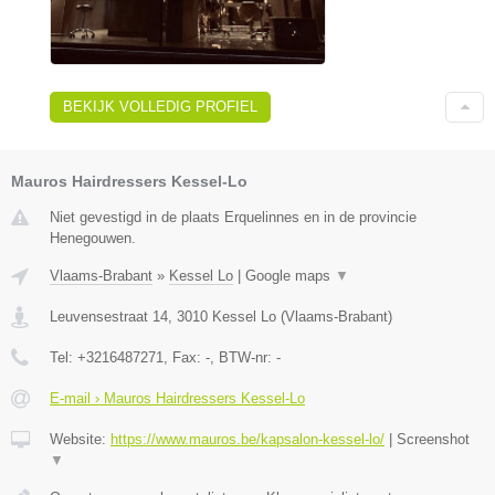
BEKIJK VOLLEDIG PROFIEL
Mauros Hairdressers Kessel-Lo
Niet gevestigd in de plaats Erquelinnes en in de provincie
Henegouwen.
Vlaams-Brabant
»
Kessel Lo
|
Google maps
▼
Leuvensestraat 14
,
3010
Kessel Lo
(
Vlaams-Brabant
)
Tel:
+3216487271
, Fax:
-
, BTW-nr:
-
E-mail › Mauros Hairdressers Kessel-Lo
Website:
https://www.mauros.be/kapsalon-kessel-lo/
|
Screenshot
▼