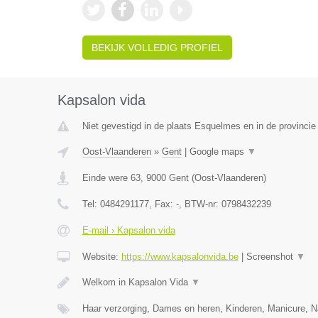
BEKIJK VOLLEDIG PROFIEL
Kapsalon vida
Niet gevestigd in de plaats Esquelmes en in de provinci
Oost-Vlaanderen
»
Gent
|
Google maps
▼
Einde were 63
,
9000
Gent
(
Oost-Vlaanderen
)
Tel:
0484291177
, Fax:
-
, BTW-nr:
0798432239
E-mail › Kapsalon vida
Website:
https://www.kapsalonvida.be
|
Screenshot
▼
Welkom in Kapsalon Vida
▼
Haar verzorging, Dames en heren, Kinderen, Manicure, N