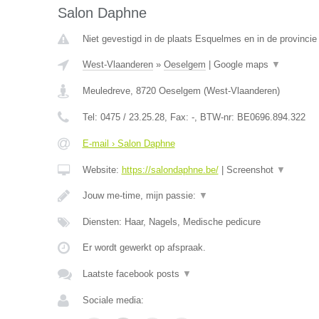
Salon Daphne
Niet gevestigd in de plaats Esquelmes en in de provinci
West-Vlaanderen
»
Oeselgem
|
Google maps
▼
Meuledreve
,
8720
Oeselgem
(
West-Vlaanderen
)
Tel:
0475 / 23.25.28
, Fax:
-
, BTW-nr:
BE0696.894.322
E-mail › Salon Daphne
Website:
https://salondaphne.be/
|
Screenshot
▼
Jouw me-time, mijn passie:
▼
Diensten: Haar, Nagels, Medische pedicure
Er wordt gewerkt op afspraak.
Laatste facebook posts
▼
Sociale media: