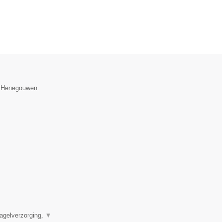
e Henegouwen.
agelverzorging,
▼