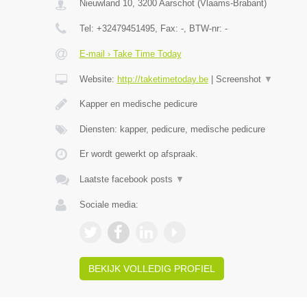
Nieuwland 10
,
3200
Aarschot
(
Vlaams-Brabant
)
Tel:
+32479451495
, Fax:
-
, BTW-nr:
-
E-mail › Take Time Today
Website:
http://taketimetoday.be
|
Screenshot
▼
Kapper en medische pedicure
Diensten: kapper, pedicure, medische pedicure
Er wordt gewerkt op afspraak.
Laatste facebook posts
▼
Sociale media:
BEKIJK VOLLEDIG PROFIEL