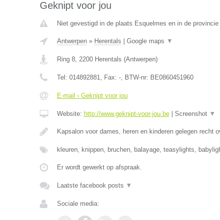
Geknipt voor jou
Niet gevestigd in de plaats Esquelmes en in de provinci
Antwerpen
»
Herentals
|
Google maps
▼
Ring 8
,
2200
Herentals
(
Antwerpen
)
Tel:
014892881
, Fax:
-
, BTW-nr:
BE0860451960
E-mail › Geknipt voor jou
Website:
http://www.geknipt-voor-jou.be
|
Screenshot
▼
Kapsalon voor dames, heren en kinderen gelegen recht o
kleuren, knippen, bruchen, balayage, teasylights, babyli
Er wordt gewerkt op afspraak.
Laatste facebook posts
▼
Sociale media: