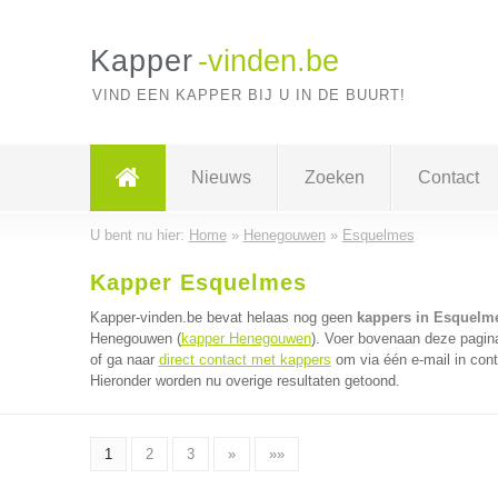
Kapper
-vinden.be
VIND EEN KAPPER BIJ U IN DE BUURT!
Nieuws
Zoeken
Contact
U bent nu hier:
Home
»
Henegouwen
»
Esquelmes
Kapper Esquelmes
Kapper-vinden.be bevat helaas nog geen
kappers in Esquelm
Henegouwen (
kapper Henegouwen
). Voer bovenaan deze pagina
of ga naar
direct contact met kappers
om via één e-mail in cont
Hieronder worden nu overige resultaten getoond.
1
2
3
»
»»