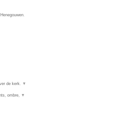
e Henegouwen.
ver de kerk.
▼
ghts, ombre,
▼