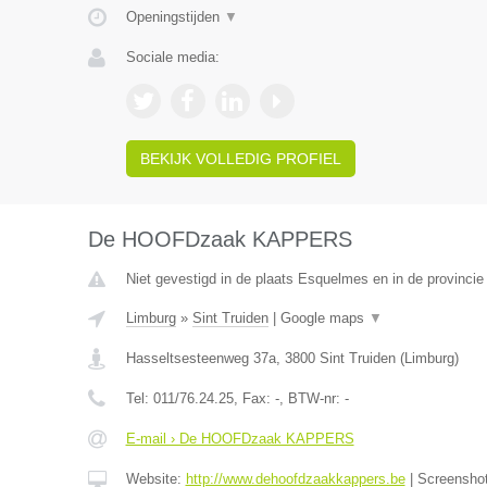
Openingstijden
▼
Sociale media:
BEKIJK VOLLEDIG PROFIEL
De HOOFDzaak KAPPERS
Niet gevestigd in de plaats Esquelmes en in de provinci
Limburg
»
Sint Truiden
|
Google maps
▼
Hasseltsesteenweg 37a
,
3800
Sint Truiden
(
Limburg
)
Tel:
011/76.24.25
, Fax:
-
, BTW-nr:
-
E-mail › De HOOFDzaak KAPPERS
Website:
http://www.dehoofdzaakkappers.be
|
Screensho