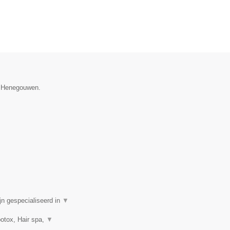
e Henegouwen.
n gespecialiseerd in
▼
botox, Hair spa,
▼