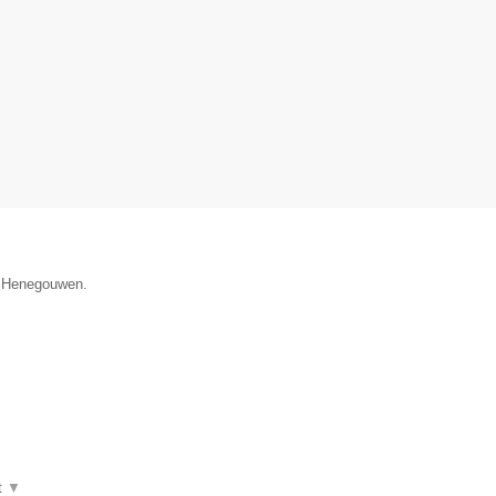
e Henegouwen.
t
▼