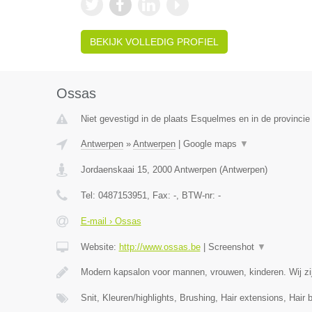
BEKIJK VOLLEDIG PROFIEL
Ossas
Niet gevestigd in de plaats Esquelmes en in de provinci
Antwerpen
»
Antwerpen
|
Google maps
▼
Jordaenskaai 15
,
2000
Antwerpen
(
Antwerpen
)
Tel:
0487153951
, Fax:
-
, BTW-nr:
-
E-mail › Ossas
Website:
http://www.ossas.be
|
Screenshot
▼
Modern kapsalon voor mannen, vrouwen, kinderen. Wij zij
Snit, Kleuren/highlights, Brushing, Hair extensions, Hair 