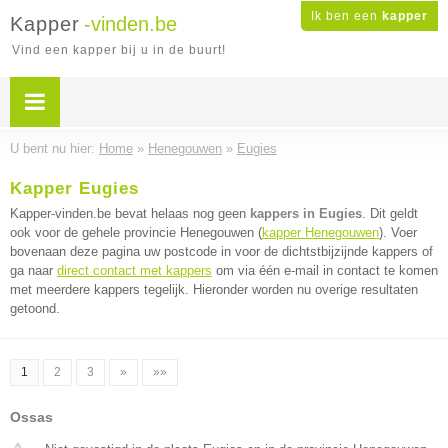
Ik ben een
kapper
Kapper
-vinden.be
Vind een kapper bij u in de buurt!
U bent nu hier:
Home
»
Henegouwen
»
Eugies
Kapper Eugies
Kapper-vinden.be bevat helaas nog geen
kappers in Eugies
. Dit geldt
ook voor de gehele provincie Henegouwen (
kapper Henegouwen
). Voer
bovenaan deze pagina uw postcode in voor de dichtstbijzijnde kappers of
ga naar
direct contact met kappers
om via één e-mail in contact te komen
met meerdere kappers tegelijk. Hieronder worden nu overige resultaten
getoond.
1
2
3
»
»»
Ossas