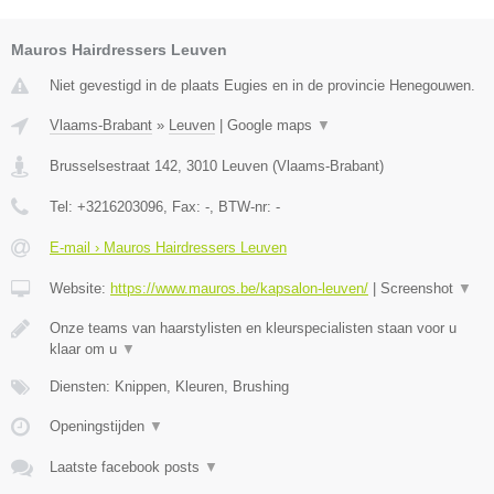
Mauros Hairdressers Leuven
Niet gevestigd in de plaats Eugies en in de provincie Henegouwen.
Vlaams-Brabant
»
Leuven
|
Google maps
▼
Brusselsestraat 142
,
3010
Leuven
(
Vlaams-Brabant
)
Tel:
+3216203096
, Fax:
-
, BTW-nr:
-
E-mail › Mauros Hairdressers Leuven
Website:
https://www.mauros.be/kapsalon-leuven/
|
Screenshot
▼
Onze teams van haarstylisten en kleurspecialisten staan voor u
klaar om u
▼
Diensten: Knippen, Kleuren, Brushing
Openingstijden
▼
Laatste facebook posts
▼