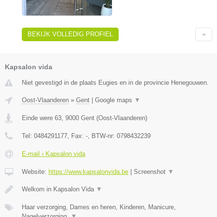
BEKIJK VOLLEDIG PROFIEL
Kapsalon vida
Niet gevestigd in de plaats Eugies en in de provincie Henegouwen.
Oost-Vlaanderen
»
Gent
|
Google maps
▼
Einde were 63
,
9000
Gent
(
Oost-Vlaanderen
)
Tel:
0484291177
, Fax:
-
, BTW-nr:
0798432239
E-mail › Kapsalon vida
Website:
https://www.kapsalonvida.be
|
Screenshot
▼
Welkom in Kapsalon Vida
▼
Haar verzorging, Dames en heren, Kinderen, Manicure,
Nagelverzorging,
▼