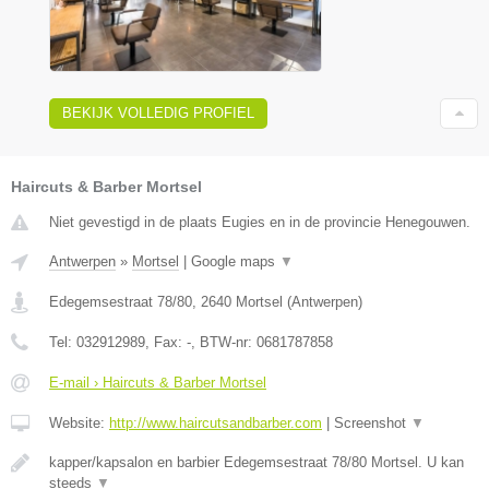
BEKIJK VOLLEDIG PROFIEL
Haircuts & Barber Mortsel
Niet gevestigd in de plaats Eugies en in de provincie Henegouwen.
Antwerpen
»
Mortsel
|
Google maps
▼
Edegemsestraat 78/80
,
2640
Mortsel
(
Antwerpen
)
Tel:
032912989
, Fax:
-
, BTW-nr:
0681787858
E-mail › Haircuts & Barber Mortsel
Website:
http://www.haircutsandbarber.com
|
Screenshot
▼
kapper/kapsalon en barbier Edegemsestraat 78/80 Mortsel. U kan
steeds
▼