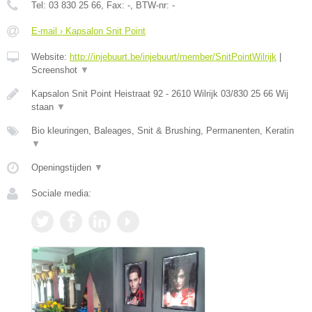
Tel:
03 830 25 66
, Fax:
-
, BTW-nr:
-
E-mail › Kapsalon Snit Point
Website:
http://injebuurt.be/injebuurt/member/SnitPointWilrijk
|
Screenshot
▼
Kapsalon Snit Point Heistraat 92 - 2610 Wilrijk 03/830 25 66 Wij
staan
▼
Bio kleuringen, Baleages, Snit & Brushing, Permanenten, Keratin
▼
Openingstijden
▼
Sociale media: