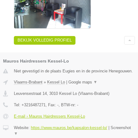
BEKIJK VOLLEDIG PROFIEL
Mauros Hairdressers Kessel-Lo
Niet gevestigd in de plaats Eugies en in de provincie Henegouwen.
Vlaams-Brabant
»
Kessel Lo
|
Google maps
▼
Leuvensestraat 14
,
3010
Kessel Lo
(
Vlaams-Brabant
)
Tel:
+3216487271
, Fax:
-
, BTW-nr:
-
E-mail › Mauros Hairdressers Kessel-Lo
Website:
https://www.mauros.be/kapsalon-kessel-lo/
|
Screenshot
▼