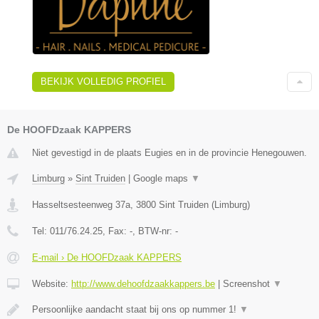
BEKIJK VOLLEDIG PROFIEL
De HOOFDzaak KAPPERS
Niet gevestigd in de plaats Eugies en in de provincie Henegouwen.
Limburg
»
Sint Truiden
|
Google maps
▼
Hasseltsesteenweg 37a
,
3800
Sint Truiden
(
Limburg
)
Tel:
011/76.24.25
, Fax:
-
, BTW-nr:
-
E-mail › De HOOFDzaak KAPPERS
Website:
http://www.dehoofdzaakkappers.be
|
Screenshot
▼
Persoonlijke aandacht staat bij ons op nummer 1!
▼