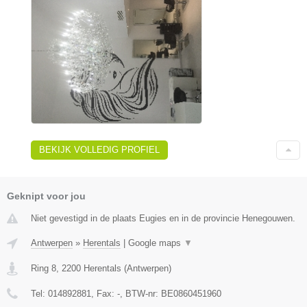
BEKIJK VOLLEDIG PROFIEL
Geknipt voor jou
Niet gevestigd in de plaats Eugies en in de provincie Henegouwen.
Antwerpen
»
Herentals
|
Google maps
▼
Ring 8
,
2200
Herentals
(
Antwerpen
)
Tel:
014892881
, Fax:
-
, BTW-nr:
BE0860451960