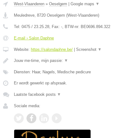
West-Vlaanderen
»
Oeselgem
|
Google maps
▼
Meuledreve
,
8720
Oeselgem
(
West-Vlaanderen
)
Tel:
0475 / 23.25.28
, Fax:
-
, BTW-nr:
BE0696.894.322
E-mail › Salon Daphne
Website:
https://salondaphne.be/
|
Screenshot
▼
Jouw me-time, mijn passie:
▼
Diensten: Haar, Nagels, Medische pedicure
Er wordt gewerkt op afspraak.
Laatste facebook posts
▼
Sociale media: