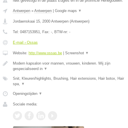
Niet gevestigd in de plaats Eugies en in de provincie Henegouwen.
Antwerpen
»
Antwerpen
|
Google maps
▼
Jordaenskaai 15
,
2000
Antwerpen
(
Antwerpen
)
Tel:
0487153951
, Fax:
-
, BTW-nr:
-
E-mail › Ossas
Website:
http://www.ossas.be
|
Screenshot
▼
Modern kapsalon voor mannen, vrouwen, kinderen. Wij zijn
gespecialiseerd in
▼
Snit, Kleuren/highlights, Brushing, Hair extensions, Hair botox, Hair
spa,
▼
Openingstijden
▼
Sociale media: