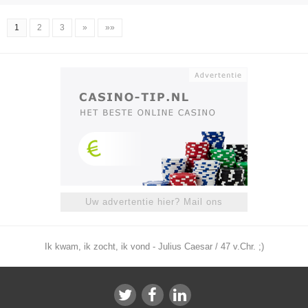
1
2
3
»
»»
Uw advertentie hier? Mail ons
Ik kwam, ik zocht, ik vond - Julius Caesar / 47 v.Chr. ;)