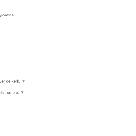
egouwen.
ver de kerk.
▼
ghts, ombre,
▼