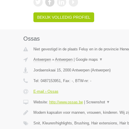
BEKIJK VOLLEDIG PROFIEL
Ossas
Niet gevestigd in de plaats Feluy en in de provincie Hen
Antwerpen
»
Antwerpen
|
Google maps
▼
Jordaenskaai 15
,
2000
Antwerpen
(
Antwerpen
)
Tel:
0487153951
, Fax:
-
, BTW-nr:
-
E-mail › Ossas
Website:
http://www.ossas.be
|
Screenshot
▼
Modern kapsalon voor mannen, vrouwen, kinderen. Wij zij
Snit, Kleuren/highlights, Brushing, Hair extensions, Hair 