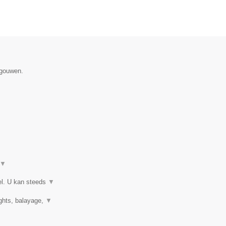
egouwen.
▼
el. U kan steeds
▼
ights, balayage,
▼