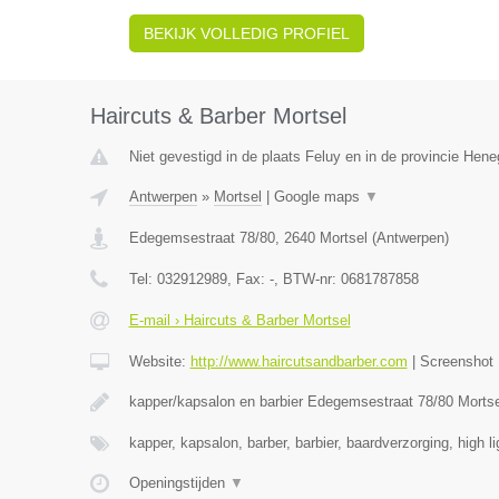
BEKIJK VOLLEDIG PROFIEL
Haircuts & Barber Mortsel
Niet gevestigd in de plaats Feluy en in de provincie Hen
Antwerpen
»
Mortsel
|
Google maps
▼
Edegemsestraat 78/80
,
2640
Mortsel
(
Antwerpen
)
Tel:
032912989
, Fax:
-
, BTW-nr:
0681787858
E-mail › Haircuts & Barber Mortsel
Website:
http://www.haircutsandbarber.com
|
Screenshot
kapper/kapsalon en barbier Edegemsestraat 78/80 Morts
kapper, kapsalon, barber, barbier, baardverzorging, high l
Openingstijden
▼