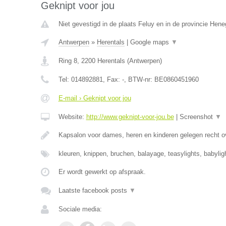
Geknipt voor jou
Niet gevestigd in de plaats Feluy en in de provincie Hen
Antwerpen
»
Herentals
|
Google maps
▼
Ring 8
,
2200
Herentals
(
Antwerpen
)
Tel:
014892881
, Fax:
-
, BTW-nr:
BE0860451960
E-mail › Geknipt voor jou
Website:
http://www.geknipt-voor-jou.be
|
Screenshot
▼
Kapsalon voor dames, heren en kinderen gelegen recht o
kleuren, knippen, bruchen, balayage, teasylights, babyli
Er wordt gewerkt op afspraak.
Laatste facebook posts
▼
Sociale media: