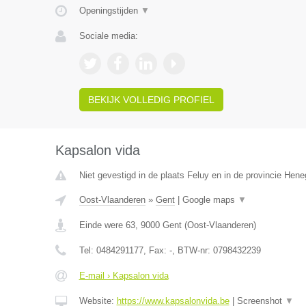
Openingstijden
▼
Sociale media:
BEKIJK VOLLEDIG PROFIEL
Kapsalon vida
Niet gevestigd in de plaats Feluy en in de provincie Hen
Oost-Vlaanderen
»
Gent
|
Google maps
▼
Einde were 63
,
9000
Gent
(
Oost-Vlaanderen
)
Tel:
0484291177
, Fax:
-
, BTW-nr:
0798432239
E-mail › Kapsalon vida
Website:
https://www.kapsalonvida.be
|
Screenshot
▼