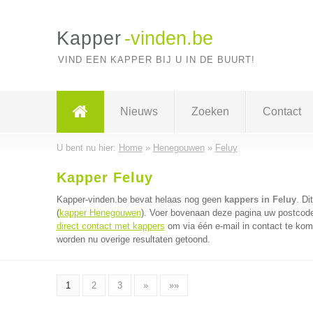
Kapper
-vinden.be
VIND EEN KAPPER BIJ U IN DE BUURT!
Nieuws
Zoeken
Contact
U bent nu hier:
Home
»
Henegouwen
»
Feluy
Kapper Feluy
Kapper-vinden.be bevat helaas nog geen
kappers in Feluy
. Di
(
kapper Henegouwen
). Voer bovenaan deze pagina uw postcode 
direct contact met kappers
om via één e-mail in contact te kom
worden nu overige resultaten getoond.
1
2
3
»
»»