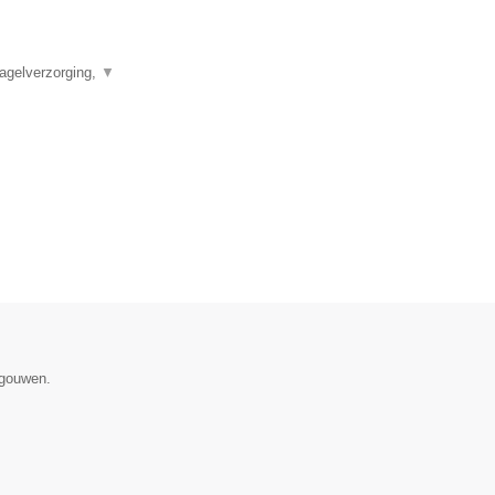
agelverzorging,
▼
egouwen.