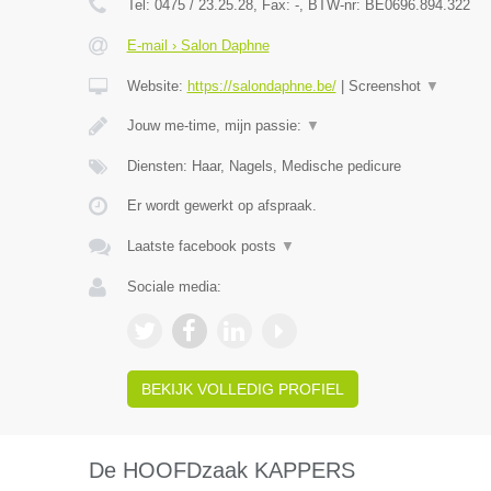
Tel:
0475 / 23.25.28
, Fax:
-
, BTW-nr:
BE0696.894.322
E-mail › Salon Daphne
Website:
https://salondaphne.be/
|
Screenshot
▼
Jouw me-time, mijn passie:
▼
Diensten: Haar, Nagels, Medische pedicure
Er wordt gewerkt op afspraak.
Laatste facebook posts
▼
Sociale media:
BEKIJK VOLLEDIG PROFIEL
De HOOFDzaak KAPPERS