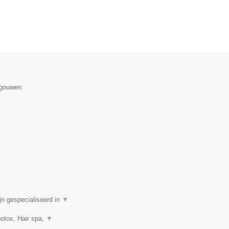
egouwen.
n gespecialiseerd in
▼
botox, Hair spa,
▼