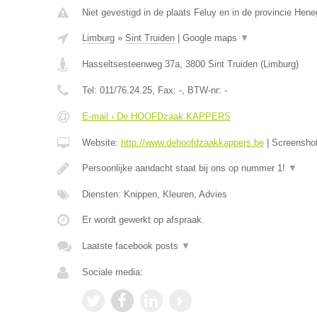
Niet gevestigd in de plaats Feluy en in de provincie Hen
Limburg
»
Sint Truiden
|
Google maps
▼
Hasseltsesteenweg 37a
,
3800
Sint Truiden
(
Limburg
)
Tel:
011/76.24.25
, Fax:
-
, BTW-nr:
-
E-mail › De HOOFDzaak KAPPERS
Website:
http://www.dehoofdzaakkappers.be
|
Screensho
Persoonlijke aandacht staat bij ons op nummer 1!
▼
Diensten: Knippen, Kleuren, Advies
Er wordt gewerkt op afspraak.
Laatste facebook posts
▼
Sociale media: