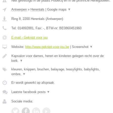
Niet gevestigd in de plaats Flobecq en in de provincie Henegouwen.
Antwerpen
»
Herentals
|
Google maps
▼
Ring 8
,
2200
Herentals
(
Antwerpen
)
Tel:
014892881
, Fax:
-
, BTW-nr:
BE0860451960
E-mail › Geknipt voor jou
Website:
http://www.geknipt-voor-jou.be
|
Screenshot
▼
Kapsalon voor dames, heren en kinderen gelegen recht over de
kerk.
▼
kleuren, knippen, bruchen, balayage, teasylights, babylights,
ombre,
▼
Er wordt gewerkt op afspraak.
Laatste facebook posts
▼
Sociale media: