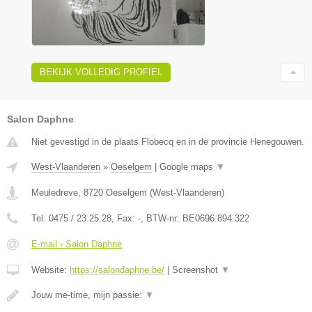
BEKIJK VOLLEDIG PROFIEL
Salon Daphne
Niet gevestigd in de plaats Flobecq en in de provincie Henegouwen.
West-Vlaanderen
»
Oeselgem
|
Google maps
▼
Meuledreve
,
8720
Oeselgem
(
West-Vlaanderen
)
Tel:
0475 / 23.25.28
, Fax:
-
, BTW-nr:
BE0696.894.322
E-mail › Salon Daphne
Website:
https://salondaphne.be/
|
Screenshot
▼
Jouw me-time, mijn passie:
▼