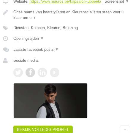
Website:
https://www.mauros.be/kapsalon-lubbeek/
|
Screenshot
▼
Onze teams van haarstylisten en Kleurspecialisten staan voor u
klaar om u
▼
Diensten: Knippen, Kleuren, Brushing
Openingstijden
▼
Laatste facebook posts
▼
Sociale media:
BEKIJK VOLLEDIG PROFIEL