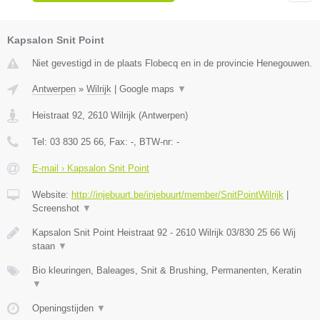
Kapsalon Snit Point
Niet gevestigd in de plaats Flobecq en in de provincie Henegouwen.
Antwerpen
»
Wilrijk
|
Google maps
▼
Heistraat 92
,
2610
Wilrijk
(
Antwerpen
)
Tel:
03 830 25 66
, Fax:
-
, BTW-nr:
-
E-mail › Kapsalon Snit Point
Website:
http://injebuurt.be/injebuurt/member/SnitPointWilrijk
|
Screenshot
▼
Kapsalon Snit Point Heistraat 92 - 2610 Wilrijk 03/830 25 66 Wij
staan
▼
Bio kleuringen, Baleages, Snit & Brushing, Permanenten, Keratin
▼
Openingstijden
▼