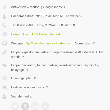
Antwerpen
»
Mortsel
|
Google maps
▼
Edegemsestraat 78/80
,
2640
Mortsel
(
Antwerpen
)
Tel:
032912989
, Fax:
-
, BTW-nr:
0681787858
E-mail › Haircuts & Barber Mortsel
Website:
http://www.haircutsandbarber.com
|
Screenshot
▼
kapper/kapsalon en barbier Edegemsestraat 78/80 Mortsel. U kan
steeds
▼
kapper, kapsalon, barber, barbier, baardverzorging, high lights,
balayage,
▼
Openingstijden
▼
Laatste facebook posts
▼
Sociale media: