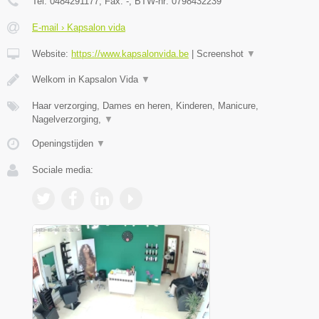
Tel:
0484291177
, Fax:
-
, BTW-nr:
0798432239
E-mail › Kapsalon vida
Website:
https://www.kapsalonvida.be
|
Screenshot
▼
Welkom in Kapsalon Vida
▼
Haar verzorging, Dames en heren, Kinderen, Manicure,
Nagelverzorging,
▼
Openingstijden
▼
Sociale media: