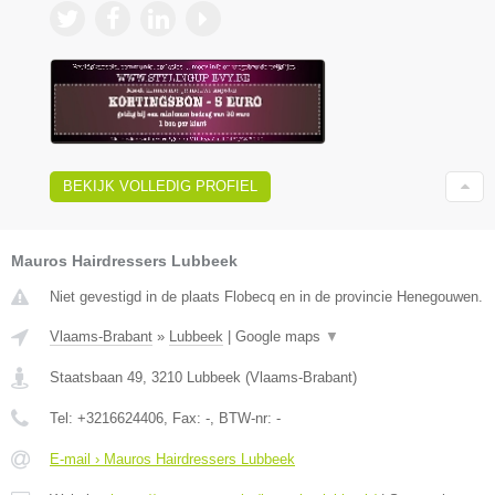
BEKIJK VOLLEDIG PROFIEL
Mauros Hairdressers Lubbeek
Niet gevestigd in de plaats Flobecq en in de provincie Henegouwen.
Vlaams-Brabant
»
Lubbeek
|
Google maps
▼
Staatsbaan 49
,
3210
Lubbeek
(
Vlaams-Brabant
)
Tel:
+3216624406
, Fax:
-
, BTW-nr:
-
E-mail › Mauros Hairdressers Lubbeek