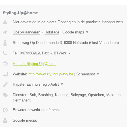
Styling-Up@home
Niet gevestigd in de plaats Flobecq en in de provincie Henegouwen.
Oost-Vlaanderen
»
Hofstade
|
Google maps
▼
Steenweg Op Dendermonde 3
,
9308
Hofstade
(
Oost-Vlaanderen
)
Tel:
0474483919
, Fax:
-
, BTW-nr:
-
E-mail › Styling-Up@home
Website:
http://www.stylingup-evy.be
|
Screenshot
▼
Kapster aan huis regio Aalst
▼
Diensten: Snit, Brushing, Kleuring, Baleyage, Opsteken, Make-up,
Permanent
Er wordt gewerkt op afspraak.
Sociale media: