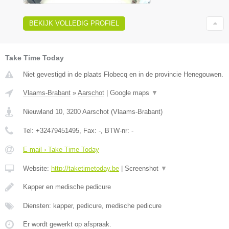
BEKIJK VOLLEDIG PROFIEL
Take Time Today
Niet gevestigd in de plaats Flobecq en in de provincie Henegouwen.
Vlaams-Brabant
»
Aarschot
|
Google maps
▼
Nieuwland 10
,
3200
Aarschot
(
Vlaams-Brabant
)
Tel:
+32479451495
, Fax:
-
, BTW-nr:
-
E-mail › Take Time Today
Website:
http://taketimetoday.be
|
Screenshot
▼
Kapper en medische pedicure
Diensten: kapper, pedicure, medische pedicure
Er wordt gewerkt op afspraak.