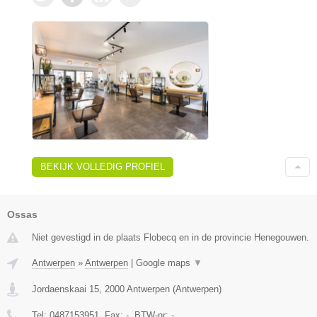
BEKIJK VOLLEDIG PROFIEL
Ossas
Niet gevestigd in de plaats Flobecq en in de provincie Henegouwen.
Antwerpen
»
Antwerpen
|
Google maps
▼
Jordaenskaai 15
,
2000
Antwerpen
(
Antwerpen
)
Tel:
0487153951
, Fax:
-
, BTW-nr:
-