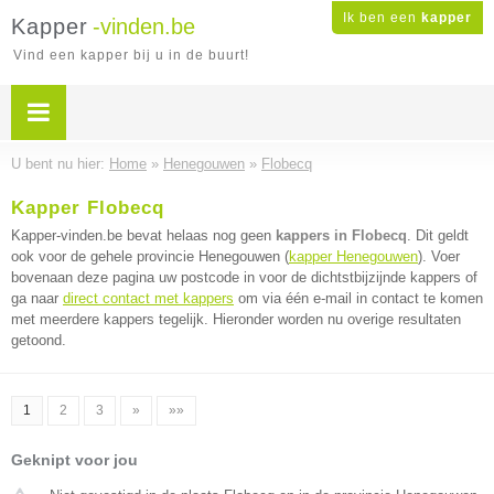
Ik ben een
kapper
Kapper
-vinden.be
Vind een kapper bij u in de buurt!
U bent nu hier:
Home
»
Henegouwen
»
Flobecq
Kapper Flobecq
Kapper-vinden.be bevat helaas nog geen
kappers in Flobecq
. Dit geldt
ook voor de gehele provincie Henegouwen (
kapper Henegouwen
). Voer
bovenaan deze pagina uw postcode in voor de dichtstbijzijnde kappers of
ga naar
direct contact met kappers
om via één e-mail in contact te komen
met meerdere kappers tegelijk. Hieronder worden nu overige resultaten
getoond.
1
2
3
»
»»
Geknipt voor jou