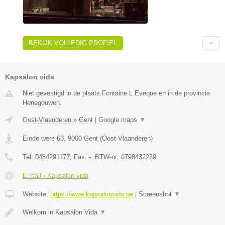
BEKIJK VOLLEDIG PROFIEL
Kapsalon vida
Niet gevestigd in de plaats Fontaine L Eveque en in de provincie
Henegouwen.
Oost-Vlaanderen
»
Gent
|
Google maps
▼
Einde were 63
,
9000
Gent
(
Oost-Vlaanderen
)
Tel:
0484291177
, Fax:
-
, BTW-nr:
0798432239
E-mail › Kapsalon vida
Website:
https://www.kapsalonvida.be
|
Screenshot
▼
Welkom in Kapsalon Vida
▼