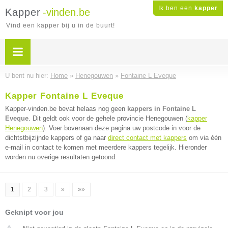
Ik ben een
kapper
Kapper
-vinden.be
Vind een kapper bij u in de buurt!
U bent nu hier:
Home
»
Henegouwen
»
Fontaine L Eveque
Kapper Fontaine L Eveque
Kapper-vinden.be bevat helaas nog geen
kappers in Fontaine L
Eveque
. Dit geldt ook voor de gehele provincie Henegouwen (
kapper
Henegouwen
). Voer bovenaan deze pagina uw postcode in voor de
dichtstbijzijnde kappers of ga naar
direct contact met kappers
om via één
e-mail in contact te komen met meerdere kappers tegelijk. Hieronder
worden nu overige resultaten getoond.
1
2
3
»
»»
Geknipt voor jou