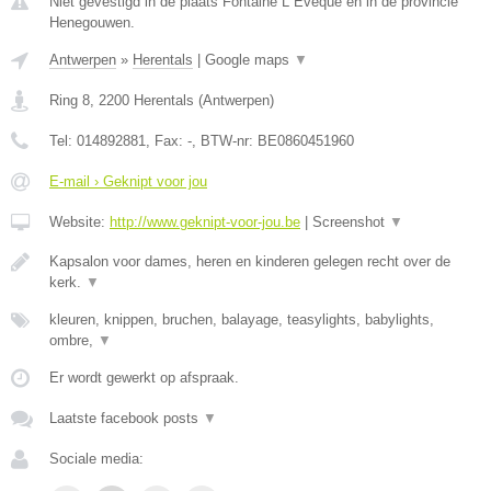
Niet gevestigd in de plaats Fontaine L Eveque en in de provincie
Henegouwen.
Antwerpen
»
Herentals
|
Google maps
▼
Ring 8
,
2200
Herentals
(
Antwerpen
)
Tel:
014892881
, Fax:
-
, BTW-nr:
BE0860451960
E-mail › Geknipt voor jou
Website:
http://www.geknipt-voor-jou.be
|
Screenshot
▼
Kapsalon voor dames, heren en kinderen gelegen recht over de
kerk.
▼
kleuren, knippen, bruchen, balayage, teasylights, babylights,
ombre,
▼
Er wordt gewerkt op afspraak.
Laatste facebook posts
▼
Sociale media: