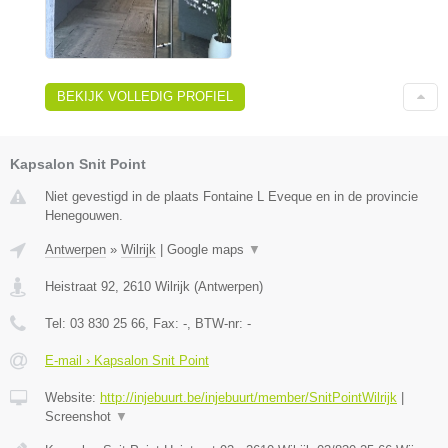
BEKIJK VOLLEDIG PROFIEL
Kapsalon Snit Point
Niet gevestigd in de plaats Fontaine L Eveque en in de provincie
Henegouwen.
Antwerpen
»
Wilrijk
|
Google maps
▼
Heistraat 92
,
2610
Wilrijk
(
Antwerpen
)
Tel:
03 830 25 66
, Fax:
-
, BTW-nr:
-
E-mail › Kapsalon Snit Point
Website:
http://injebuurt.be/injebuurt/member/SnitPointWilrijk
|
Screenshot
▼