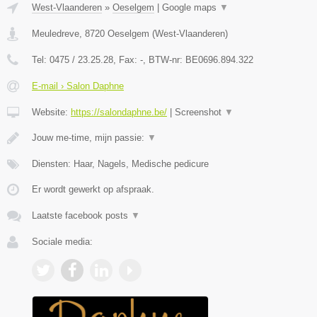
West-Vlaanderen
»
Oeselgem
|
Google maps
▼
Meuledreve
,
8720
Oeselgem
(
West-Vlaanderen
)
Tel:
0475 / 23.25.28
, Fax:
-
, BTW-nr:
BE0696.894.322
E-mail › Salon Daphne
Website:
https://salondaphne.be/
|
Screenshot
▼
Jouw me-time, mijn passie:
▼
Diensten: Haar, Nagels, Medische pedicure
Er wordt gewerkt op afspraak.
Laatste facebook posts
▼
Sociale media: