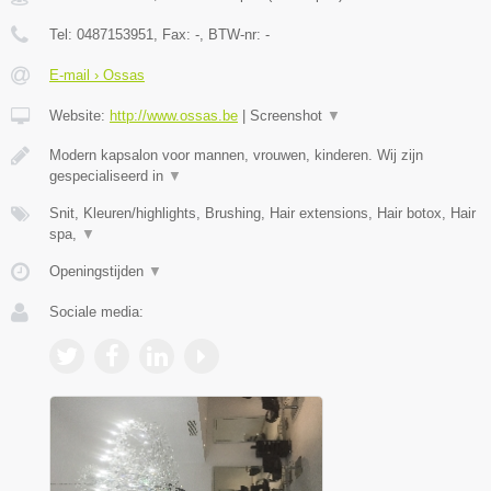
Tel:
0487153951
, Fax:
-
, BTW-nr:
-
E-mail › Ossas
Website:
http://www.ossas.be
|
Screenshot
▼
Modern kapsalon voor mannen, vrouwen, kinderen. Wij zijn
gespecialiseerd in
▼
Snit, Kleuren/highlights, Brushing, Hair extensions, Hair botox, Hair
spa,
▼
Openingstijden
▼
Sociale media: