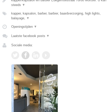
kapper/kapsalon en barbier Edegemsestraat 78/80 Mortsel. U kan
steeds
▼
kapper, kapsalon, barber, barbier, baardverzorging, high lights,
balayage,
▼
Openingstijden
▼
Laatste facebook posts
▼
Sociale media: