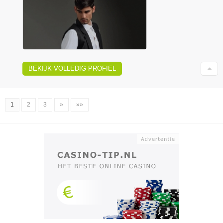
BEKIJK VOLLEDIG PROFIEL
1
2
3
»
»»