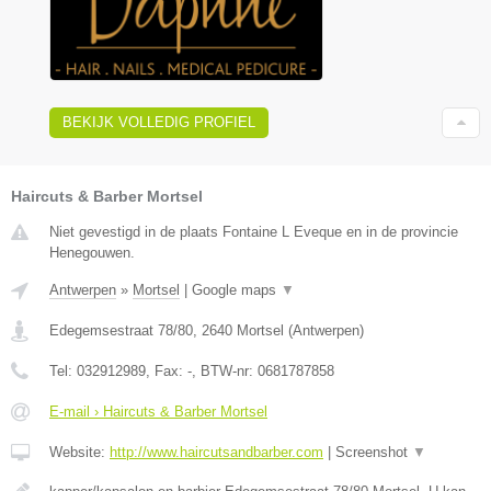
BEKIJK VOLLEDIG PROFIEL
Haircuts & Barber Mortsel
Niet gevestigd in de plaats Fontaine L Eveque en in de provincie
Henegouwen.
Antwerpen
»
Mortsel
|
Google maps
▼
Edegemsestraat 78/80
,
2640
Mortsel
(
Antwerpen
)
Tel:
032912989
, Fax:
-
, BTW-nr:
0681787858
E-mail › Haircuts & Barber Mortsel
Website:
http://www.haircutsandbarber.com
|
Screenshot
▼