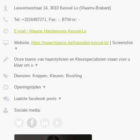
Leuvensestraat 14
,
3010
Kessel Lo
(
Vlaams-Brabant
)
Tel:
+3216487271
, Fax:
-
, BTW-nr:
-
E-mail › Mauros Hairdressers Kessel-Lo
Website:
https://www.mauros.be/kapsalon-kessel-lo/
|
Screenshot
▼
Onze teams van haarstylisten en Kleurspecialisten staan voor u
klaar om u
▼
Diensten: Knippen, Kleuren, Brushing
Openingstijden
▼
Laatste facebook posts
▼
Sociale media: