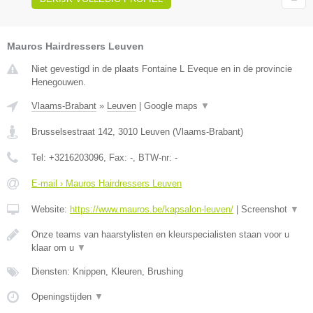
Mauros Hairdressers Leuven
Niet gevestigd in de plaats Fontaine L Eveque en in de provincie
Henegouwen.
Vlaams-Brabant
»
Leuven
|
Google maps
▼
Brusselsestraat 142
,
3010
Leuven
(
Vlaams-Brabant
)
Tel:
+3216203096
, Fax:
-
, BTW-nr:
-
E-mail › Mauros Hairdressers Leuven
Website:
https://www.mauros.be/kapsalon-leuven/
|
Screenshot
▼
Onze teams van haarstylisten en kleurspecialisten staan voor u
klaar om u
▼
Diensten: Knippen, Kleuren, Brushing
Openingstijden
▼