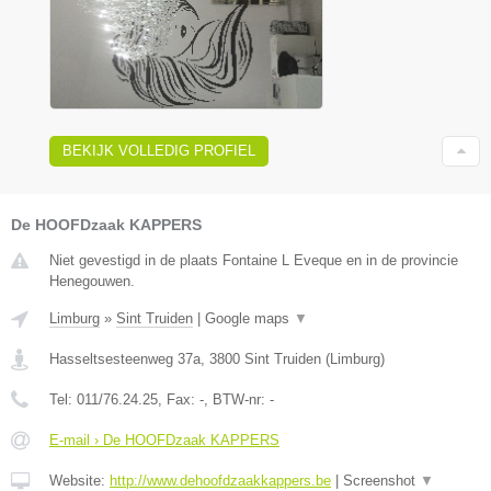
BEKIJK VOLLEDIG PROFIEL
De HOOFDzaak KAPPERS
Niet gevestigd in de plaats Fontaine L Eveque en in de provincie
Henegouwen.
Limburg
»
Sint Truiden
|
Google maps
▼
Hasseltsesteenweg 37a
,
3800
Sint Truiden
(
Limburg
)
Tel:
011/76.24.25
, Fax:
-
, BTW-nr:
-
E-mail › De HOOFDzaak KAPPERS
Website:
http://www.dehoofdzaakkappers.be
|
Screenshot
▼