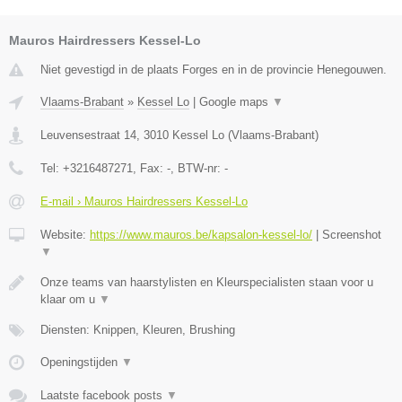
Mauros Hairdressers Kessel-Lo
Niet gevestigd in de plaats Forges en in de provincie Henegouwen.
Vlaams-Brabant
»
Kessel Lo
|
Google maps
▼
Leuvensestraat 14
,
3010
Kessel Lo
(
Vlaams-Brabant
)
Tel:
+3216487271
, Fax:
-
, BTW-nr:
-
E-mail › Mauros Hairdressers Kessel-Lo
Website:
https://www.mauros.be/kapsalon-kessel-lo/
|
Screenshot
▼
Onze teams van haarstylisten en Kleurspecialisten staan voor u
klaar om u
▼
Diensten: Knippen, Kleuren, Brushing
Openingstijden
▼
Laatste facebook posts
▼