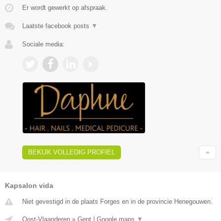
Er wordt gewerkt op afspraak.
Laatste facebook posts
▼
Sociale media:
BEKIJK VOLLEDIG PROFIEL
Kapsalon vida
Niet gevestigd in de plaats Forges en in de provincie Henegouwen.
Oost-Vlaanderen
»
Gent
|
Google maps
▼