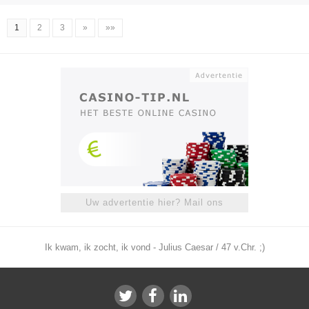
1
2
3
»
»»
Uw advertentie hier? Mail ons
Ik kwam, ik zocht, ik vond - Julius Caesar / 47 v.Chr. ;)