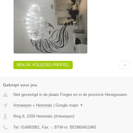
BEKIJK VOLLEDIG PROFIEL
Geknipt voor jou
Niet gevestigd in de plaats Forges en in de provincie Henegouwen.
Antwerpen
»
Herentals
|
Google maps
▼
Ring 8
,
2200
Herentals
(
Antwerpen
)
Tel:
014892881
, Fax:
-
, BTW-nr:
BE0860451960