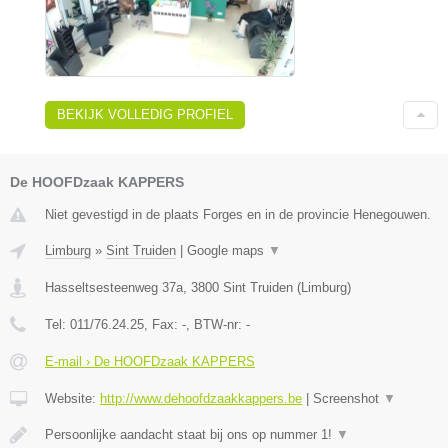
BEKIJK VOLLEDIG PROFIEL
De HOOFDzaak KAPPERS
Niet gevestigd in de plaats Forges en in de provincie Henegouwen.
Limburg
»
Sint Truiden
|
Google maps
▼
Hasseltsesteenweg 37a
,
3800
Sint Truiden
(
Limburg
)
Tel:
011/76.24.25
, Fax:
-
, BTW-nr:
-
E-mail › De HOOFDzaak KAPPERS
Website:
http://www.dehoofdzaakkappers.be
|
Screenshot
▼
Persoonlijke aandacht staat bij ons op nummer 1!
▼