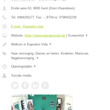
Einde were 63
,
9000
Gent
(
Oost-Vlaanderen
)
Tel:
0484291177
, Fax:
-
, BTW-nr:
0798432239
E-mail › Kapsalon vida
Website:
https://www.kapsalonvida.be
|
Screenshot
▼
Welkom in Kapsalon Vida
▼
Haar verzorging, Dames en heren, Kinderen, Manicure,
Nagelverzorging,
▼
Openingstijden
▼
Sociale media: