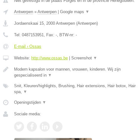
Niet gevestigd in de plaats Forges en in de provincie Henegouwen.
Antwerpen
»
Antwerpen
|
Google maps
▼
Jordaenskaai 15
,
2000
Antwerpen
(
Antwerpen
)
Tel:
0487153951
, Fax:
-
, BTW-nr:
-
E-mail › Ossas
Website:
http://www.ossas.be
|
Screenshot
▼
Modern kapsalon voor mannen, vrouwen, kinderen. Wij zijn
gespecialiseerd in
▼
Snit, Kleuren/highlights, Brushing, Hair extensions, Hair botox, Hair
spa,
▼
Openingstijden
▼
Sociale media: