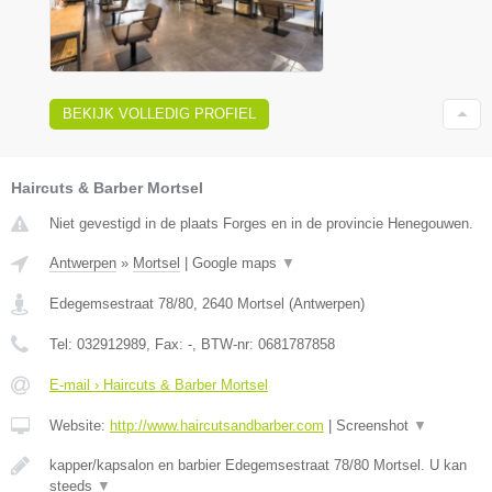
BEKIJK VOLLEDIG PROFIEL
Haircuts & Barber Mortsel
Niet gevestigd in de plaats Forges en in de provincie Henegouwen.
Antwerpen
»
Mortsel
|
Google maps
▼
Edegemsestraat 78/80
,
2640
Mortsel
(
Antwerpen
)
Tel:
032912989
, Fax:
-
, BTW-nr:
0681787858
E-mail › Haircuts & Barber Mortsel
Website:
http://www.haircutsandbarber.com
|
Screenshot
▼
kapper/kapsalon en barbier Edegemsestraat 78/80 Mortsel. U kan
steeds
▼