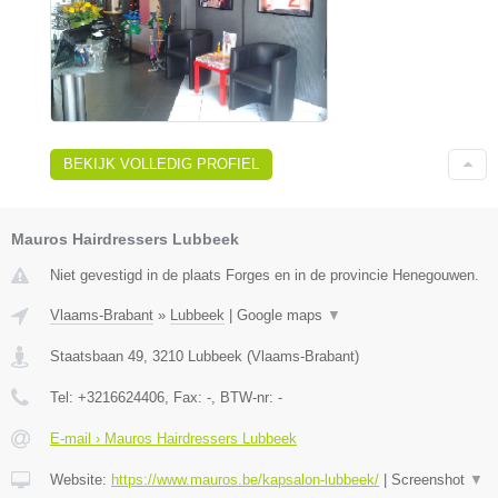
BEKIJK VOLLEDIG PROFIEL
Mauros Hairdressers Lubbeek
Niet gevestigd in de plaats Forges en in de provincie Henegouwen.
Vlaams-Brabant
»
Lubbeek
|
Google maps
▼
Staatsbaan 49
,
3210
Lubbeek
(
Vlaams-Brabant
)
Tel:
+3216624406
, Fax:
-
, BTW-nr:
-
E-mail › Mauros Hairdressers Lubbeek
Website:
https://www.mauros.be/kapsalon-lubbeek/
|
Screenshot
▼