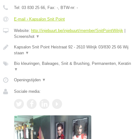
Tel:
03 830 25 66
, Fax:
-
, BTW-nr:
-
E-mail › Kapsalon Snit Point
Website:
http://injebuurt.be/injebuurt/member/SnitPointWilrijk
|
Screenshot
▼
Kapsalon Snit Point Heistraat 92 - 2610 Wilrijk 03/830 25 66 Wij
staan
▼
Bio kleuringen, Baleages, Snit & Brushing, Permanenten, Keratin
▼
Openingstijden
▼
Sociale media: