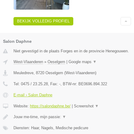
BEKIJK VOLLEDIG PROFIEL
Salon Daphne
Niet gevestigd in de plaats Forges en in de provincie Henegouwen.
West-Vlaanderen
»
Oeselgem
|
Google maps
▼
Meuledreve
,
8720
Oeselgem
(
West-Vlaanderen
)
Tel:
0475 / 23.25.28
, Fax:
-
, BTW-nr:
BE0696.894.322
E-mail › Salon Daphne
Website:
https://salondaphne.be/
|
Screenshot
▼
Jouw me-time, mijn passie:
▼
Diensten: Haar, Nagels, Medische pedicure