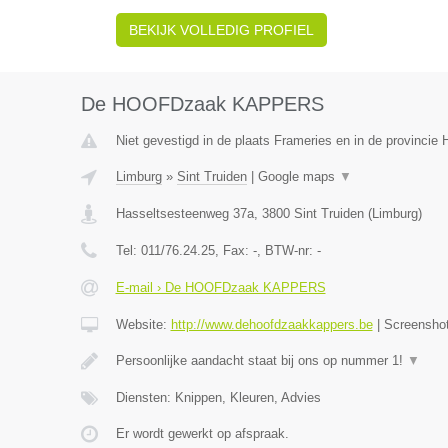
BEKIJK VOLLEDIG PROFIEL
De HOOFDzaak KAPPERS
Niet gevestigd in de plaats Frameries en in de provinci
Limburg
»
Sint Truiden
|
Google maps
▼
Hasseltsesteenweg 37a
,
3800
Sint Truiden
(
Limburg
)
Tel:
011/76.24.25
, Fax:
-
, BTW-nr:
-
E-mail › De HOOFDzaak KAPPERS
Website:
http://www.dehoofdzaakkappers.be
|
Screensho
Persoonlijke aandacht staat bij ons op nummer 1!
▼
Diensten: Knippen, Kleuren, Advies
Er wordt gewerkt op afspraak.