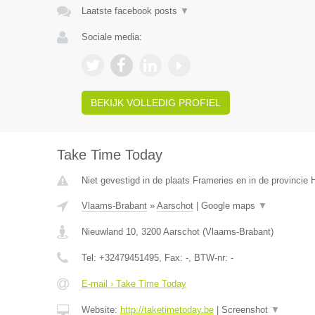
Laatste facebook posts
▼
Sociale media:
BEKIJK VOLLEDIG PROFIEL
Take Time Today
Niet gevestigd in de plaats Frameries en in de provinci
Vlaams-Brabant
»
Aarschot
|
Google maps
▼
Nieuwland 10
,
3200
Aarschot
(
Vlaams-Brabant
)
Tel:
+32479451495
, Fax:
-
, BTW-nr:
-
E-mail › Take Time Today
Website:
http://taketimetoday.be
|
Screenshot
▼