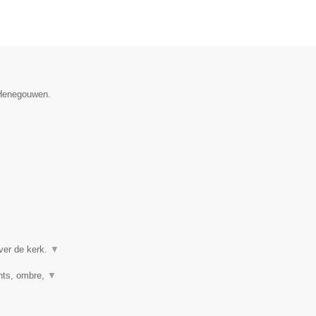
e Henegouwen.
ver de kerk.
▼
ghts, ombre,
▼