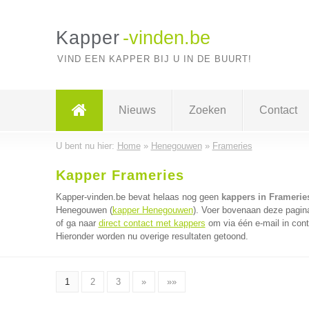
Kapper
-vinden.be
VIND EEN KAPPER BIJ U IN DE BUURT!
Nieuws
Zoeken
Contact
U bent nu hier:
Home
»
Henegouwen
»
Frameries
Kapper Frameries
Kapper-vinden.be bevat helaas nog geen
kappers in Framerie
Henegouwen (
kapper Henegouwen
). Voer bovenaan deze pagina
of ga naar
direct contact met kappers
om via één e-mail in cont
Hieronder worden nu overige resultaten getoond.
1
2
3
»
»»