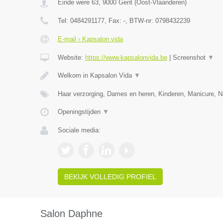
Einde were 63
,
9000
Gent
(
Oost-Vlaanderen
)
Tel:
0484291177
, Fax:
-
, BTW-nr:
0798432239
E-mail › Kapsalon vida
Website:
https://www.kapsalonvida.be
|
Screenshot
▼
Welkom in Kapsalon Vida
▼
Haar verzorging, Dames en heren, Kinderen, Manicure, N
Openingstijden
▼
Sociale media:
BEKIJK VOLLEDIG PROFIEL
Salon Daphne