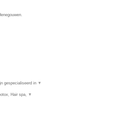
e Henegouwen.
n gespecialiseerd in
▼
botox, Hair spa,
▼