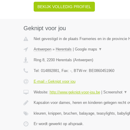
BEKIJK VOLLEDIG PROFIEL
Geknipt voor jou
Niet gevestigd in de plaats Frameries en in de provinci
Antwerpen
»
Herentals
|
Google maps
▼
Ring 8
,
2200
Herentals
(
Antwerpen
)
Tel:
014892881
, Fax:
-
, BTW-nr:
BE0860451960
E-mail › Geknipt voor jou
Website:
http://www.geknipt-voor-jou.be
|
Screenshot
▼
Kapsalon voor dames, heren en kinderen gelegen recht o
kleuren, knippen, bruchen, balayage, teasylights, babyli
Er wordt gewerkt op afspraak.