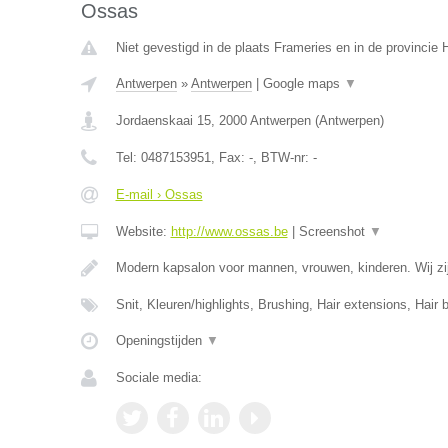
Ossas
Niet gevestigd in de plaats Frameries en in de provinci
Antwerpen
»
Antwerpen
|
Google maps
▼
Jordaenskaai 15
,
2000
Antwerpen
(
Antwerpen
)
Tel:
0487153951
, Fax:
-
, BTW-nr:
-
E-mail › Ossas
Website:
http://www.ossas.be
|
Screenshot
▼
Modern kapsalon voor mannen, vrouwen, kinderen. Wij zij
Snit, Kleuren/highlights, Brushing, Hair extensions, Hair 
Openingstijden
▼
Sociale media: