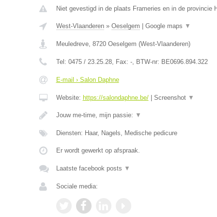
Niet gevestigd in de plaats Frameries en in de provinci
West-Vlaanderen
»
Oeselgem
|
Google maps
▼
Meuledreve
,
8720
Oeselgem
(
West-Vlaanderen
)
Tel:
0475 / 23.25.28
, Fax:
-
, BTW-nr:
BE0696.894.322
E-mail › Salon Daphne
Website:
https://salondaphne.be/
|
Screenshot
▼
Jouw me-time, mijn passie:
▼
Diensten: Haar, Nagels, Medische pedicure
Er wordt gewerkt op afspraak.
Laatste facebook posts
▼
Sociale media: