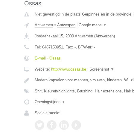
Ossas
Niet gevestigd in de plaats Gerpinnes en in de provinci
Antwerpen
»
Antwerpen
|
Google maps
▼
Jordaenskaai 15
,
2000
Antwerpen
(
Antwerpen
)
Tel:
0487153951
, Fax:
-
, BTW-nr:
-
E-mail › Ossas
Website:
http://www.ossas.be
|
Screenshot
▼
Modern kapsalon voor mannen, vrouwen, kinderen. Wij zij
Snit, Kleuren/highlights, Brushing, Hair extensions, Hair 
Openingstijden
▼
Sociale media: