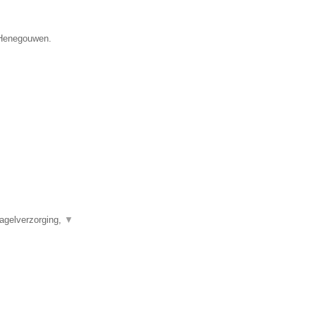
e Henegouwen.
agelverzorging,
▼