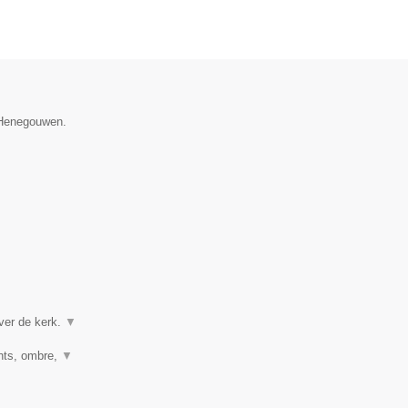
e Henegouwen.
ver de kerk.
▼
ghts, ombre,
▼