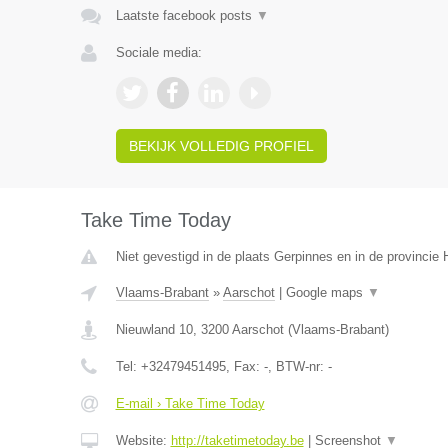
Laatste facebook posts
▼
Sociale media:
BEKIJK VOLLEDIG PROFIEL
Take Time Today
Niet gevestigd in de plaats Gerpinnes en in de provinci
Vlaams-Brabant
»
Aarschot
|
Google maps
▼
Nieuwland 10
,
3200
Aarschot
(
Vlaams-Brabant
)
Tel:
+32479451495
, Fax:
-
, BTW-nr:
-
E-mail › Take Time Today
Website:
http://taketimetoday.be
|
Screenshot
▼