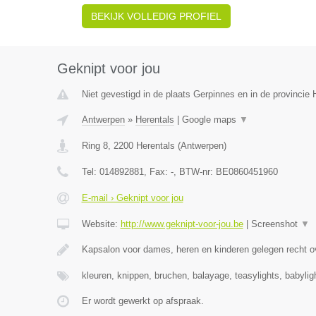
BEKIJK VOLLEDIG PROFIEL
Geknipt voor jou
Niet gevestigd in de plaats Gerpinnes en in de provinci
Antwerpen
»
Herentals
|
Google maps
▼
Ring 8
,
2200
Herentals
(
Antwerpen
)
Tel:
014892881
, Fax:
-
, BTW-nr:
BE0860451960
E-mail › Geknipt voor jou
Website:
http://www.geknipt-voor-jou.be
|
Screenshot
▼
Kapsalon voor dames, heren en kinderen gelegen recht o
kleuren, knippen, bruchen, balayage, teasylights, babyli
Er wordt gewerkt op afspraak.