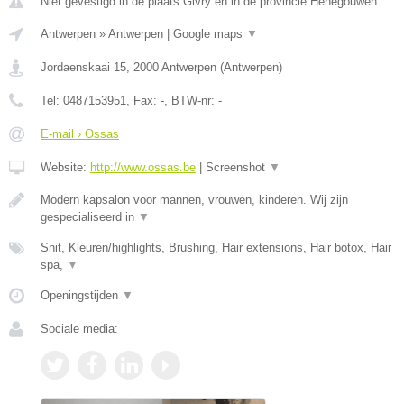
Niet gevestigd in de plaats Givry en in de provincie Henegouwen.
Antwerpen
»
Antwerpen
|
Google maps
▼
Jordaenskaai 15
,
2000
Antwerpen
(
Antwerpen
)
Tel:
0487153951
, Fax:
-
, BTW-nr:
-
E-mail › Ossas
Website:
http://www.ossas.be
|
Screenshot
▼
Modern kapsalon voor mannen, vrouwen, kinderen. Wij zijn
gespecialiseerd in
▼
Snit, Kleuren/highlights, Brushing, Hair extensions, Hair botox, Hair
spa,
▼
Openingstijden
▼
Sociale media: