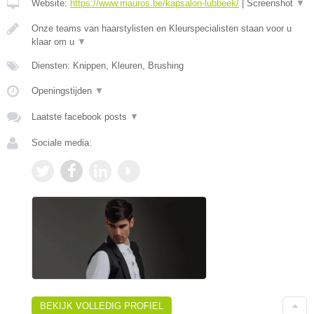
Website:
https://www.mauros.be/kapsalon-lubbeek/
|
Screenshot
▼
Onze teams van haarstylisten en Kleurspecialisten staan voor u
klaar om u
▼
Diensten: Knippen, Kleuren, Brushing
Openingstijden
▼
Laatste facebook posts
▼
Sociale media:
BEKIJK VOLLEDIG PROFIEL