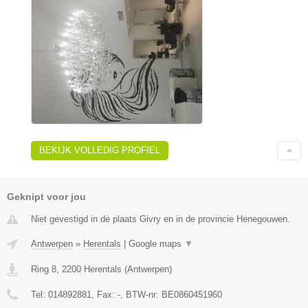
BEKIJK VOLLEDIG PROFIEL
Geknipt voor jou
Niet gevestigd in de plaats Givry en in de provincie Henegouwen.
Antwerpen
»
Herentals
|
Google maps
▼
Ring 8
,
2200
Herentals
(
Antwerpen
)
Tel:
014892881
, Fax:
-
, BTW-nr:
BE0860451960