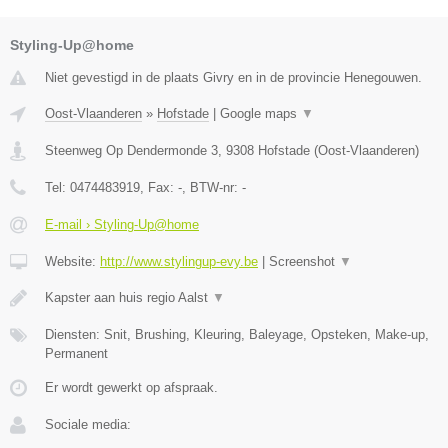
Styling-Up@home
Niet gevestigd in de plaats Givry en in de provincie Henegouwen.
Oost-Vlaanderen
»
Hofstade
|
Google maps
▼
Steenweg Op Dendermonde 3
,
9308
Hofstade
(
Oost-Vlaanderen
)
Tel:
0474483919
, Fax:
-
, BTW-nr:
-
E-mail › Styling-Up@home
Website:
http://www.stylingup-evy.be
|
Screenshot
▼
Kapster aan huis regio Aalst
▼
Diensten: Snit, Brushing, Kleuring, Baleyage, Opsteken, Make-up,
Permanent
Er wordt gewerkt op afspraak.
Sociale media: