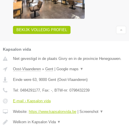
BEKIJK VOLLEDIG PROFIEL
Kapsalon vida
Niet gevestigd in de plaats Givry en in de provincie Henegouwen.
Oost-Vlaanderen
»
Gent
|
Google maps
▼
Einde were 63
,
9000
Gent
(
Oost-Vlaanderen
)
Tel:
0484291177
, Fax:
-
, BTW-nr:
0798432239
E-mail › Kapsalon vida
Website:
https://www.kapsalonvida.be
|
Screenshot
▼
Welkom in Kapsalon Vida
▼