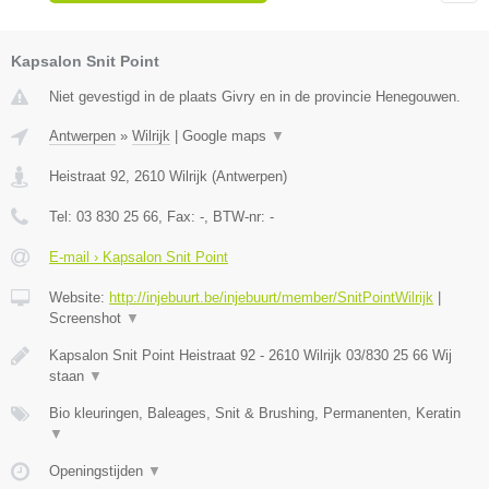
Kapsalon Snit Point
Niet gevestigd in de plaats Givry en in de provincie Henegouwen.
Antwerpen
»
Wilrijk
|
Google maps
▼
Heistraat 92
,
2610
Wilrijk
(
Antwerpen
)
Tel:
03 830 25 66
, Fax:
-
, BTW-nr:
-
E-mail › Kapsalon Snit Point
Website:
http://injebuurt.be/injebuurt/member/SnitPointWilrijk
|
Screenshot
▼
Kapsalon Snit Point Heistraat 92 - 2610 Wilrijk 03/830 25 66 Wij
staan
▼
Bio kleuringen, Baleages, Snit & Brushing, Permanenten, Keratin
▼
Openingstijden
▼