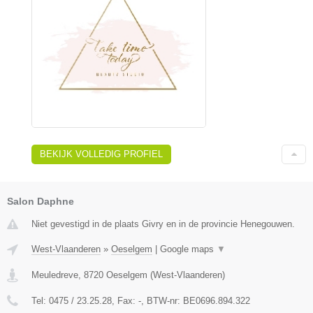
BEKIJK VOLLEDIG PROFIEL
Salon Daphne
Niet gevestigd in de plaats Givry en in de provincie Henegouwen.
West-Vlaanderen
»
Oeselgem
|
Google maps
▼
Meuledreve
,
8720
Oeselgem
(
West-Vlaanderen
)
Tel:
0475 / 23.25.28
, Fax:
-
, BTW-nr:
BE0696.894.322