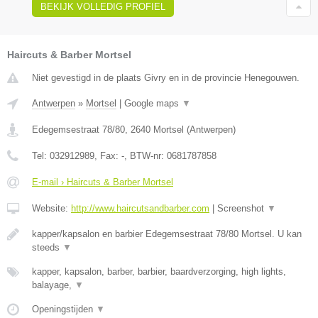
BEKIJK VOLLEDIG PROFIEL
Haircuts & Barber Mortsel
Niet gevestigd in de plaats Givry en in de provincie Henegouwen.
Antwerpen
»
Mortsel
|
Google maps
▼
Edegemsestraat 78/80
,
2640
Mortsel
(
Antwerpen
)
Tel:
032912989
, Fax:
-
, BTW-nr:
0681787858
E-mail › Haircuts & Barber Mortsel
Website:
http://www.haircutsandbarber.com
|
Screenshot
▼
kapper/kapsalon en barbier Edegemsestraat 78/80 Mortsel. U kan
steeds
▼
kapper, kapsalon, barber, barbier, baardverzorging, high lights,
balayage,
▼
Openingstijden
▼