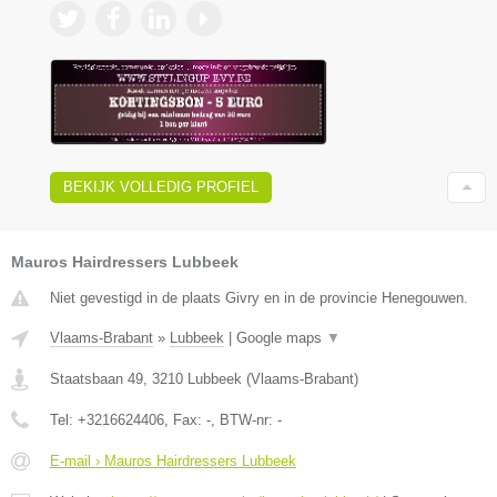
BEKIJK VOLLEDIG PROFIEL
Mauros Hairdressers Lubbeek
Niet gevestigd in de plaats Givry en in de provincie Henegouwen.
Vlaams-Brabant
»
Lubbeek
|
Google maps
▼
Staatsbaan 49
,
3210
Lubbeek
(
Vlaams-Brabant
)
Tel:
+3216624406
, Fax:
-
, BTW-nr:
-
E-mail › Mauros Hairdressers Lubbeek