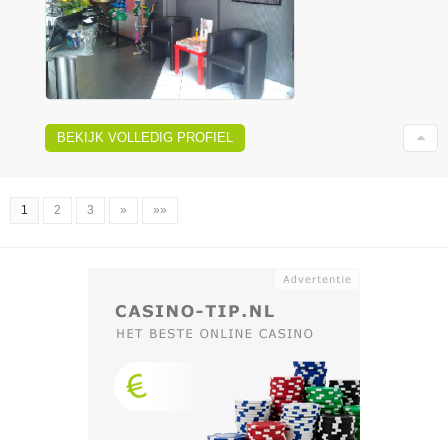
BEKIJK VOLLEDIG PROFIEL
1
2
3
»
»»