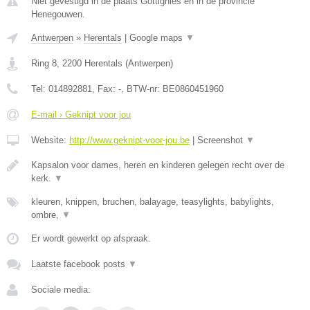
Niet gevestigd in de plaats Gottignies en in de provincie
Henegouwen.
Antwerpen
»
Herentals
|
Google maps
▼
Ring 8
,
2200
Herentals
(
Antwerpen
)
Tel:
014892881
, Fax:
-
, BTW-nr:
BE0860451960
E-mail › Geknipt voor jou
Website:
http://www.geknipt-voor-jou.be
|
Screenshot
▼
Kapsalon voor dames, heren en kinderen gelegen recht over de
kerk.
▼
kleuren, knippen, bruchen, balayage, teasylights, babylights,
ombre,
▼
Er wordt gewerkt op afspraak.
Laatste facebook posts
▼
Sociale media: