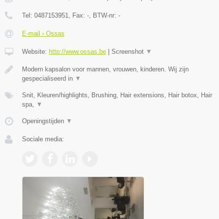
Tel:
0487153951
, Fax:
-
, BTW-nr:
-
E-mail › Ossas
Website:
http://www.ossas.be
|
Screenshot
▼
Modern kapsalon voor mannen, vrouwen, kinderen. Wij zijn
gespecialiseerd in
▼
Snit, Kleuren/highlights, Brushing, Hair extensions, Hair botox, Hair
spa,
▼
Openingstijden
▼
Sociale media: