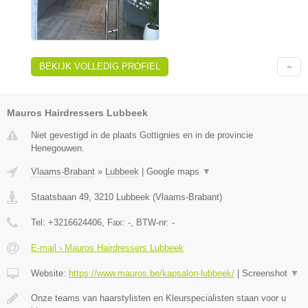
BEKIJK VOLLEDIG PROFIEL
Mauros Hairdressers Lubbeek
Niet gevestigd in de plaats Gottignies en in de provincie
Henegouwen.
Vlaams-Brabant
»
Lubbeek
|
Google maps
▼
Staatsbaan 49
,
3210
Lubbeek
(
Vlaams-Brabant
)
Tel:
+3216624406
, Fax:
-
, BTW-nr:
-
E-mail › Mauros Hairdressers Lubbeek
Website:
https://www.mauros.be/kapsalon-lubbeek/
|
Screenshot
▼
Onze teams van haarstylisten en Kleurspecialisten staan voor u