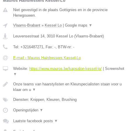
Mauros Hairdressers Kessel-Lo
Niet gevestigd in de plaats Gottignies en in de provincie
Henegouwen.
Vlaams-Brabant
»
Kessel Lo
|
Google maps
▼
Leuvensestraat 14
,
3010
Kessel Lo
(
Vlaams-Brabant
)
Tel:
+3216487271
, Fax:
-
, BTW-nr:
-
E-mail › Mauros Hairdressers Kessel-Lo
Website:
https://www.mauros.be/kapsalon-kessel-lo/
|
Screenshot
▼
Onze teams van haarstylisten en Kleurspecialisten staan voor u
klaar om u
▼
Diensten: Knippen, Kleuren, Brushing
Openingstijden
▼
Laatste facebook posts
▼