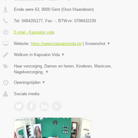
Einde were 63
,
9000
Gent
(
Oost-Vlaanderen
)
Tel:
0484291177
, Fax:
-
, BTW-nr:
0798432239
E-mail › Kapsalon vida
Website:
https://www.kapsalonvida.be
|
Screenshot
▼
Welkom in Kapsalon Vida
▼
Haar verzorging, Dames en heren, Kinderen, Manicure,
Nagelverzorging,
▼
Openingstijden
▼
Sociale media: