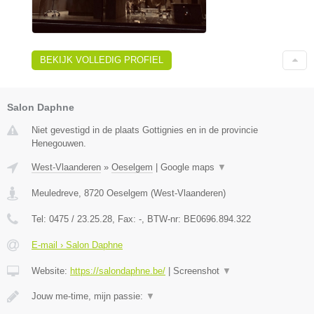
BEKIJK VOLLEDIG PROFIEL
Salon Daphne
Niet gevestigd in de plaats Gottignies en in de provincie
Henegouwen.
West-Vlaanderen
»
Oeselgem
|
Google maps
▼
Meuledreve
,
8720
Oeselgem
(
West-Vlaanderen
)
Tel:
0475 / 23.25.28
, Fax:
-
, BTW-nr:
BE0696.894.322
E-mail › Salon Daphne
Website:
https://salondaphne.be/
|
Screenshot
▼
Jouw me-time, mijn passie:
▼