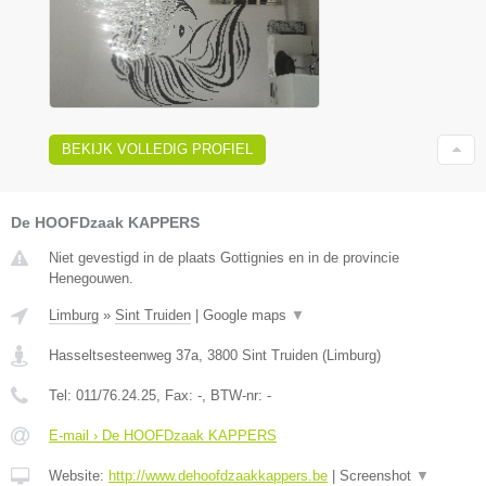
BEKIJK VOLLEDIG PROFIEL
De HOOFDzaak KAPPERS
Niet gevestigd in de plaats Gottignies en in de provincie
Henegouwen.
Limburg
»
Sint Truiden
|
Google maps
▼
Hasseltsesteenweg 37a
,
3800
Sint Truiden
(
Limburg
)
Tel:
011/76.24.25
, Fax:
-
, BTW-nr:
-
E-mail › De HOOFDzaak KAPPERS
Website:
http://www.dehoofdzaakkappers.be
|
Screenshot
▼