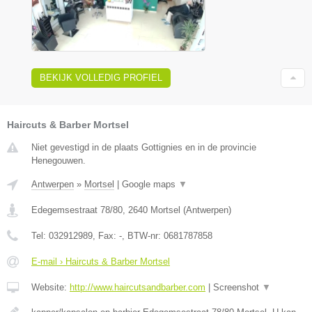
BEKIJK VOLLEDIG PROFIEL
Haircuts & Barber Mortsel
Niet gevestigd in de plaats Gottignies en in de provincie
Henegouwen.
Antwerpen
»
Mortsel
|
Google maps
▼
Edegemsestraat 78/80
,
2640
Mortsel
(
Antwerpen
)
Tel:
032912989
, Fax:
-
, BTW-nr:
0681787858
E-mail › Haircuts & Barber Mortsel
Website:
http://www.haircutsandbarber.com
|
Screenshot
▼