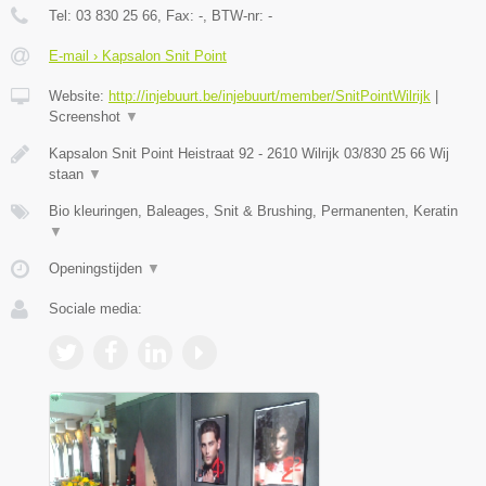
Tel:
03 830 25 66
, Fax:
-
, BTW-nr:
-
E-mail › Kapsalon Snit Point
Website:
http://injebuurt.be/injebuurt/member/SnitPointWilrijk
|
Screenshot
▼
Kapsalon Snit Point Heistraat 92 - 2610 Wilrijk 03/830 25 66 Wij
staan
▼
Bio kleuringen, Baleages, Snit & Brushing, Permanenten, Keratin
▼
Openingstijden
▼
Sociale media: