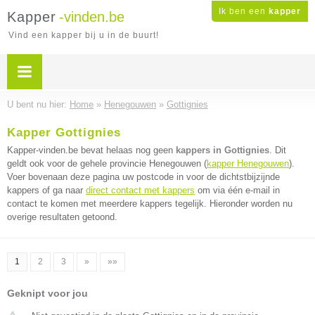
Ik ben een
kapper
Kapper
-vinden.be
Vind een kapper bij u in de buurt!
U bent nu hier:
Home
»
Henegouwen
»
Gottignies
Kapper Gottignies
Kapper-vinden.be bevat helaas nog geen
kappers in Gottignies
. Dit
geldt ook voor de gehele provincie Henegouwen (
kapper Henegouwen
).
Voer bovenaan deze pagina uw postcode in voor de dichtstbijzijnde
kappers of ga naar
direct contact met kappers
om via één e-mail in
contact te komen met meerdere kappers tegelijk. Hieronder worden nu
overige resultaten getoond.
1
2
3
»
»»
Geknipt voor jou