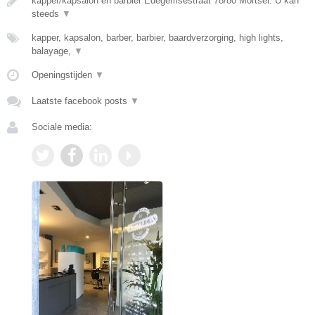
kapper/kapsalon en barbier Edegemsestraat 78/80 Mortsel. U kan
steeds
▼
kapper, kapsalon, barber, barbier, baardverzorging, high lights,
balayage,
▼
Openingstijden
▼
Laatste facebook posts
▼
Sociale media: