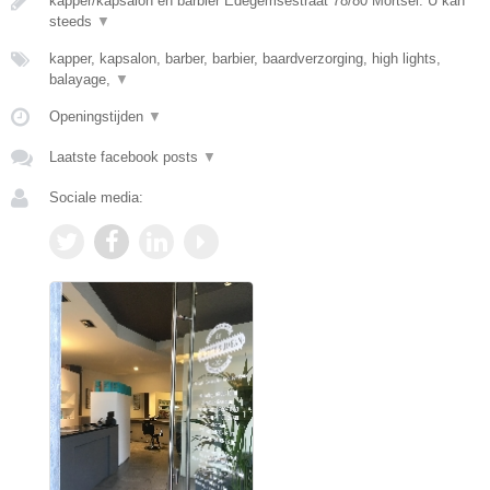
kapper/kapsalon en barbier Edegemsestraat 78/80 Mortsel. U kan
steeds
▼
kapper, kapsalon, barber, barbier, baardverzorging, high lights,
balayage,
▼
Openingstijden
▼
Laatste facebook posts
▼
Sociale media: