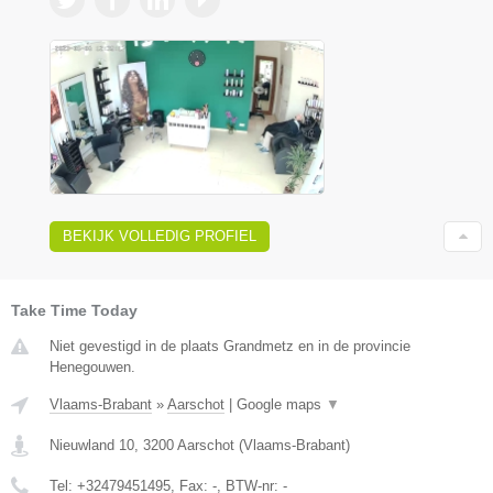
BEKIJK VOLLEDIG PROFIEL
Take Time Today
Niet gevestigd in de plaats Grandmetz en in de provincie
Henegouwen.
Vlaams-Brabant
»
Aarschot
|
Google maps
▼
Nieuwland 10
,
3200
Aarschot
(
Vlaams-Brabant
)
Tel:
+32479451495
, Fax:
-
, BTW-nr:
-