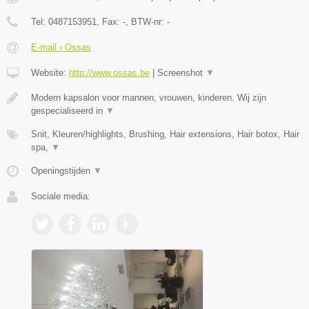
Tel:
0487153951
, Fax:
-
, BTW-nr:
-
E-mail › Ossas
Website:
http://www.ossas.be
|
Screenshot
▼
Modern kapsalon voor mannen, vrouwen, kinderen. Wij zijn
gespecialiseerd in
▼
Snit, Kleuren/highlights, Brushing, Hair extensions, Hair botox, Hair
spa,
▼
Openingstijden
▼
Sociale media: