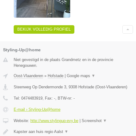
BEKIJK VOLLEDIG PROFIEL
Styling-Up@home
Niet gevestigd in de plaats Grandmetz en in de provincie
Henegouwen.
Oost-Vlaanderen
»
Hofstade
|
Google maps
▼
Steenweg Op Dendermonde 3
,
9308
Hofstade
(
Oost-Vlaanderen
)
Tel:
0474483919
, Fax:
-
, BTW-nr:
-
E-mail › Styling-Up@home
Website:
http://www.stylingup-evy.be
|
Screenshot
▼
Kapster aan huis regio Aalst
▼