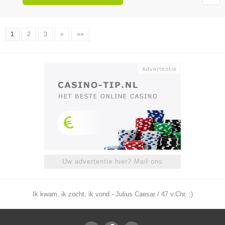
1
2
3
»
»»
Uw advertentie hier? Mail ons
Ik kwam, ik zocht, ik vond - Julius Caesar / 47 v.Chr. ;)