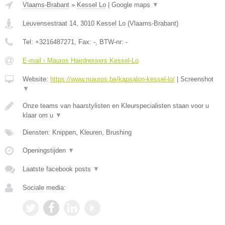
Vlaams-Brabant
»
Kessel Lo
|
Google maps
▼
Leuvensestraat 14
,
3010
Kessel Lo
(
Vlaams-Brabant
)
Tel:
+3216487271
, Fax:
-
, BTW-nr:
-
E-mail › Mauros Hairdressers Kessel-Lo
Website:
https://www.mauros.be/kapsalon-kessel-lo/
|
Screenshot
▼
Onze teams van haarstylisten en Kleurspecialisten staan voor u
klaar om u
▼
Diensten: Knippen, Kleuren, Brushing
Openingstijden
▼
Laatste facebook posts
▼
Sociale media: