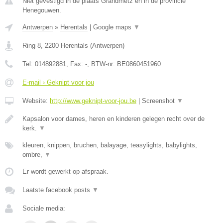
Niet gevestigd in de plaats Grandmetz en in de provincie
Henegouwen.
Antwerpen
»
Herentals
|
Google maps
▼
Ring 8
,
2200
Herentals
(
Antwerpen
)
Tel:
014892881
, Fax:
-
, BTW-nr:
BE0860451960
E-mail › Geknipt voor jou
Website:
http://www.geknipt-voor-jou.be
|
Screenshot
▼
Kapsalon voor dames, heren en kinderen gelegen recht over de
kerk.
▼
kleuren, knippen, bruchen, balayage, teasylights, babylights,
ombre,
▼
Er wordt gewerkt op afspraak.
Laatste facebook posts
▼
Sociale media: