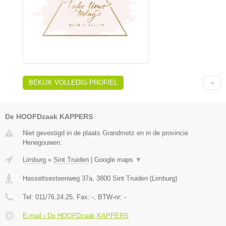
BEKIJK VOLLEDIG PROFIEL
De HOOFDzaak KAPPERS
Niet gevestigd in de plaats Grandmetz en in de provincie
Henegouwen.
Limburg
»
Sint Truiden
|
Google maps
▼
Hasseltsesteenweg 37a
,
3800
Sint Truiden
(
Limburg
)
Tel:
011/76.24.25
, Fax:
-
, BTW-nr:
-
E-mail › De HOOFDzaak KAPPERS