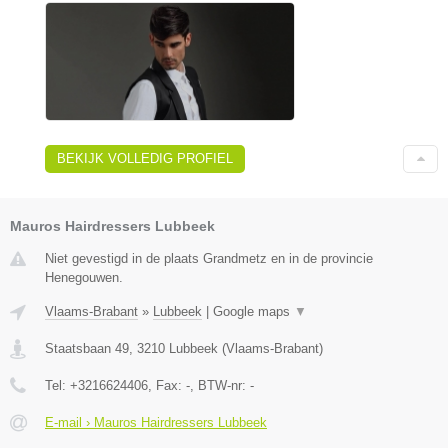
BEKIJK VOLLEDIG PROFIEL
Mauros Hairdressers Lubbeek
Niet gevestigd in de plaats Grandmetz en in de provincie
Henegouwen.
Vlaams-Brabant
»
Lubbeek
|
Google maps
▼
Staatsbaan 49
,
3210
Lubbeek
(
Vlaams-Brabant
)
Tel:
+3216624406
, Fax:
-
, BTW-nr:
-
E-mail › Mauros Hairdressers Lubbeek