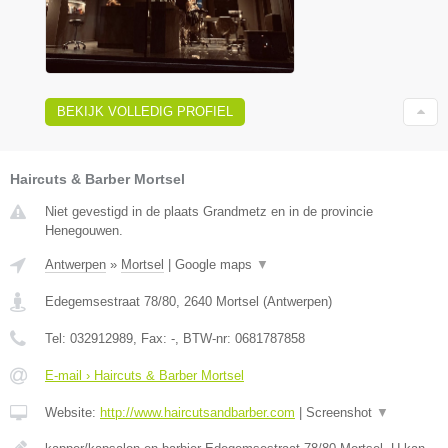
BEKIJK VOLLEDIG PROFIEL
Haircuts & Barber Mortsel
Niet gevestigd in de plaats Grandmetz en in de provincie
Henegouwen.
Antwerpen
»
Mortsel
|
Google maps
▼
Edegemsestraat 78/80
,
2640
Mortsel
(
Antwerpen
)
Tel:
032912989
, Fax:
-
, BTW-nr:
0681787858
E-mail › Haircuts & Barber Mortsel
Website:
http://www.haircutsandbarber.com
|
Screenshot
▼