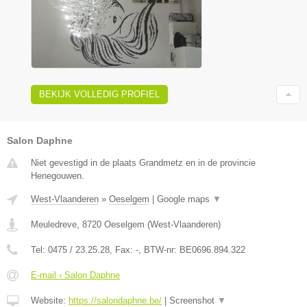
BEKIJK VOLLEDIG PROFIEL
Salon Daphne
Niet gevestigd in de plaats Grandmetz en in de provincie
Henegouwen.
West-Vlaanderen
»
Oeselgem
|
Google maps
▼
Meuledreve
,
8720
Oeselgem
(
West-Vlaanderen
)
Tel:
0475 / 23.25.28
, Fax:
-
, BTW-nr:
BE0696.894.322
E-mail › Salon Daphne
Website:
https://salondaphne.be/
|
Screenshot
▼