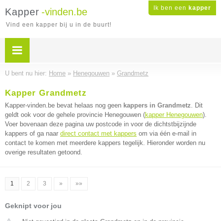
Ik ben een
kapper
Kapper
-vinden.be
Vind een kapper bij u in de buurt!
U bent nu hier:
Home
»
Henegouwen
»
Grandmetz
Kapper Grandmetz
Kapper-vinden.be bevat helaas nog geen
kappers in Grandmetz
. Dit
geldt ook voor de gehele provincie Henegouwen (
kapper Henegouwen
).
Voer bovenaan deze pagina uw postcode in voor de dichtstbijzijnde
kappers of ga naar
direct contact met kappers
om via één e-mail in
contact te komen met meerdere kappers tegelijk. Hieronder worden nu
overige resultaten getoond.
1
2
3
»
»»
Geknipt voor jou