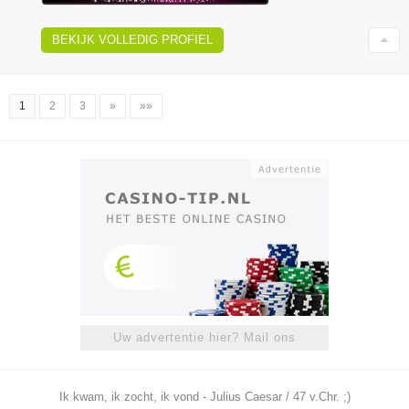
BEKIJK VOLLEDIG PROFIEL
1
2
3
»
»»
Uw advertentie hier? Mail ons
Ik kwam, ik zocht, ik vond - Julius Caesar / 47 v.Chr. ;)