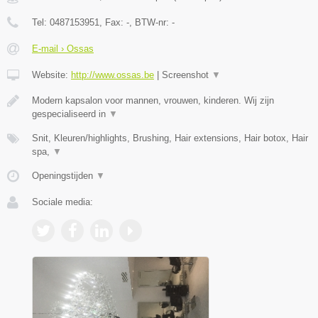
Tel:
0487153951
, Fax:
-
, BTW-nr:
-
E-mail › Ossas
Website:
http://www.ossas.be
|
Screenshot
▼
Modern kapsalon voor mannen, vrouwen, kinderen. Wij zijn
gespecialiseerd in
▼
Snit, Kleuren/highlights, Brushing, Hair extensions, Hair botox, Hair
spa,
▼
Openingstijden
▼
Sociale media: