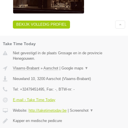
BEKIJK VOLLEDIG PROFIEL
Take Time Today
Niet gevestigd in de plaats Grosage en in de provincie
Henegouwen.
Vlaams-Brabant
»
Aarschot
|
Google maps
▼
Nieuwland 10
,
3200
Aarschot
(
Vlaams-Brabant
)
Tel:
+32479451495
, Fax:
-
, BTW-nr:
-
E-mail › Take Time Today
Website:
http://taketimetoday.be
|
Screenshot
▼
Kapper en medische pedicure