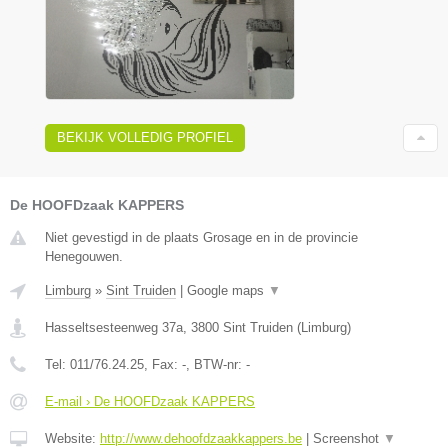
BEKIJK VOLLEDIG PROFIEL
De HOOFDzaak KAPPERS
Niet gevestigd in de plaats Grosage en in de provincie
Henegouwen.
Limburg
»
Sint Truiden
|
Google maps
▼
Hasseltsesteenweg 37a
,
3800
Sint Truiden
(
Limburg
)
Tel:
011/76.24.25
, Fax:
-
, BTW-nr:
-
E-mail › De HOOFDzaak KAPPERS
Website:
http://www.dehoofdzaakkappers.be
|
Screenshot
▼