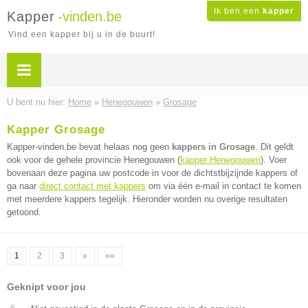
Ik ben een
kapper
Kapper
-vinden.be
Vind een kapper bij u in de buurt!
U bent nu hier:
Home
»
Henegouwen
»
Grosage
Kapper Grosage
Kapper-vinden.be bevat helaas nog geen
kappers in Grosage
. Dit geldt
ook voor de gehele provincie Henegouwen (
kapper Henegouwen
). Voer
bovenaan deze pagina uw postcode in voor de dichtstbijzijnde kappers of
ga naar
direct contact met kappers
om via één e-mail in contact te komen
met meerdere kappers tegelijk. Hieronder worden nu overige resultaten
getoond.
1
2
3
»
»»
Geknipt voor jou