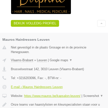
BEKIJK VOLLEDIG PROFIEL
Mauros Hairdressers Leuven
Niet gevestigd in de plaats Grosage en in de provincie
Henegouwen.
Vlaams-Brabant
»
Leuven
|
Google maps
▼
Brusselsestraat 142
,
3010
Leuven
(
Vlaams-Brabant
)
Tel:
+3216203096
, Fax:
-
, BTW-nr:
-
E-mail › Mauros Hairdressers Leuven
Website:
https://www.mauros.be/kapsalon-leuven/
|
Screenshot
▼
Onze teams van haarstylisten en kleurspecialisten staan voor u