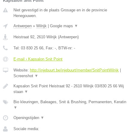
Kapsalon Snit Point
Niet gevestigd in de plaats Grosage en in de provincie
Henegouwen.
Antwerpen
»
Wilrijk
|
Google maps
▼
Heistraat 92
,
2610
Wilrijk
(
Antwerpen
)
Tel:
03 830 25 66
, Fax:
-
, BTW-nr:
-
E-mail › Kapsalon Snit Point
Website:
http://injebuurt.be/injebuurt/member/SnitPointWilrijk
|
Screenshot
▼
Kapsalon Snit Point Heistraat 92 - 2610 Wilrijk 03/830 25 66 Wij
staan
▼
Bio kleuringen, Baleages, Snit & Brushing, Permanenten, Keratin
▼
Openingstijden
▼
Sociale media: