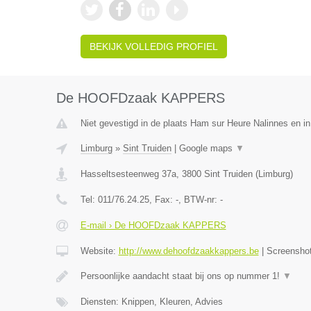
BEKIJK VOLLEDIG PROFIEL
De HOOFDzaak KAPPERS
Niet gevestigd in de plaats Ham sur Heure Nalinnes en i
Limburg
»
Sint Truiden
|
Google maps
▼
Hasseltsesteenweg 37a
,
3800
Sint Truiden
(
Limburg
)
Tel:
011/76.24.25
, Fax:
-
, BTW-nr:
-
E-mail › De HOOFDzaak KAPPERS
Website:
http://www.dehoofdzaakkappers.be
|
Screensho
Persoonlijke aandacht staat bij ons op nummer 1!
▼
Diensten: Knippen, Kleuren, Advies