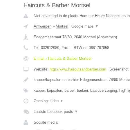
Haircuts & Barber Mortsel
Niet gevestigd in de plaats Ham sur Heure Nalinnes en i
Antwerpen
»
Mortsel
|
Google maps
▼
Edegemsestraat 78/80
,
2640
Mortsel
(
Antwerpen
)
Tel:
032912989
, Fax:
-
, BTW-nr:
0681787858
E-mail › Haircuts & Barber Mortsel
Website:
http://www.haircutsandbarber.com
|
Screenshot
kapper/kapsalon en barbier Edegemsestraat 78/80 Morts
kapper, kapsalon, barber, barbier, baardverzorging, high l
Openingstijden
▼
Laatste facebook posts
▼
Sociale media: