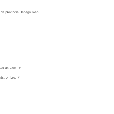
n de provincie Henegouwen.
ver de kerk.
▼
ghts, ombre,
▼