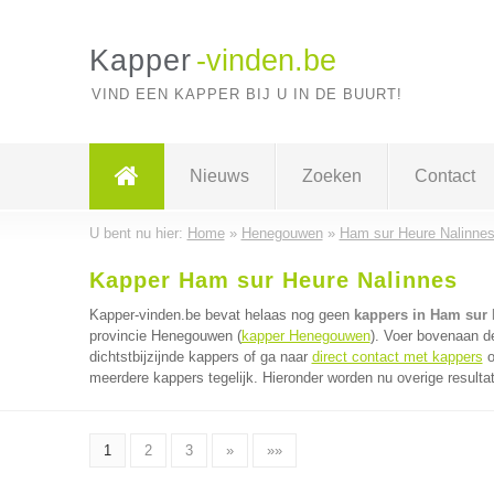
Kapper
-vinden.be
VIND EEN KAPPER BIJ U IN DE BUURT!
Nieuws
Zoeken
Contact
U bent nu hier:
Home
»
Henegouwen
»
Ham sur Heure Nalinne
Kapper Ham sur Heure Nalinnes
Kapper-vinden.be bevat helaas nog geen
kappers in Ham sur 
provincie Henegouwen (
kapper Henegouwen
). Voer bovenaan d
dichtstbijzijnde kappers of ga naar
direct contact met kappers
o
meerdere kappers tegelijk. Hieronder worden nu overige resulta
1
2
3
»
»»