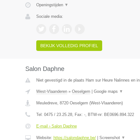
Openingstijden
▼
Sociale media:
BEKIJK VOLLEDIG PROFIEL
Salon Daphne
Niet gevestigd in de plaats Ham sur Heure Nalinnes en i
West-Vlaanderen
»
Oeselgem
|
Google maps
▼
Meuledreve
,
8720
Oeselgem
(
West-Vlaanderen
)
Tel:
0475 / 23.25.28
, Fax:
-
, BTW-nr:
BE0696.894.322
E-mail › Salon Daphne
Website:
https://salondaphne.be/
|
Screenshot
▼