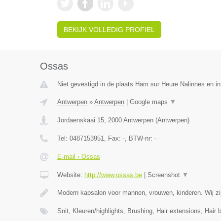
BEKIJK VOLLEDIG PROFIEL
Ossas
Niet gevestigd in de plaats Ham sur Heure Nalinnes en i
Antwerpen
»
Antwerpen
|
Google maps
▼
Jordaenskaai 15
,
2000
Antwerpen
(
Antwerpen
)
Tel:
0487153951
, Fax:
-
, BTW-nr:
-
E-mail › Ossas
Website:
http://www.ossas.be
|
Screenshot
▼
Modern kapsalon voor mannen, vrouwen, kinderen. Wij zij
Snit, Kleuren/highlights, Brushing, Hair extensions, Hair 