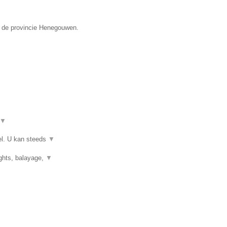
n de provincie Henegouwen.
▼
el. U kan steeds
▼
ights, balayage,
▼