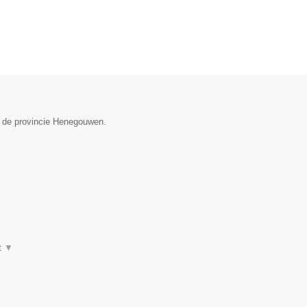
n de provincie Henegouwen.
t
▼