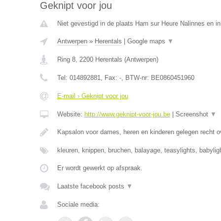
Geknipt voor jou
Niet gevestigd in de plaats Ham sur Heure Nalinnes en i
Antwerpen
»
Herentals
|
Google maps
▼
Ring 8
,
2200
Herentals
(
Antwerpen
)
Tel:
014892881
, Fax:
-
, BTW-nr:
BE0860451960
E-mail › Geknipt voor jou
Website:
http://www.geknipt-voor-jou.be
|
Screenshot
▼
Kapsalon voor dames, heren en kinderen gelegen recht o
kleuren, knippen, bruchen, balayage, teasylights, babyli
Er wordt gewerkt op afspraak.
Laatste facebook posts
▼
Sociale media: