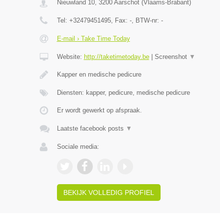
Nieuwland 10
,
3200
Aarschot
(
Vlaams-Brabant
)
Tel:
+32479451495
, Fax:
-
, BTW-nr:
-
E-mail › Take Time Today
Website:
http://taketimetoday.be
|
Screenshot
▼
Kapper en medische pedicure
Diensten: kapper, pedicure, medische pedicure
Er wordt gewerkt op afspraak.
Laatste facebook posts
▼
Sociale media:
BEKIJK VOLLEDIG PROFIEL