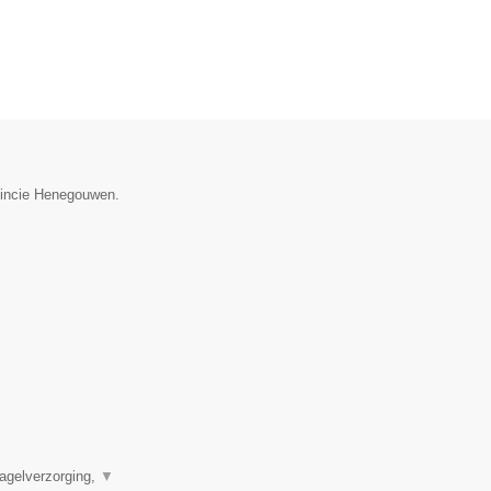
ovincie Henegouwen.
agelverzorging,
▼