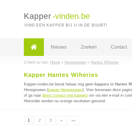
Kapper
-vinden.be
VIND EEN KAPPER BIJ U IN DE BUURT!
Nieuws
Zoeken
Contact
U bent nu hier:
Home
»
Henegouwen
»
Hantes Wiheries
Kapper Hantes Wiheries
Kapper-vinden.be bevat helaas nog geen
kappers in Hantes W
Henegouwen (
kapper Henegouwen
). Voer bovenaan deze pagina
of ga naar
direct contact met kappers
om via één e-mail in cont
Hieronder worden nu overige resultaten getoond.
1
2
3
»
»»