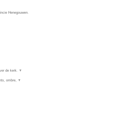
ovincie Henegouwen.
ver de kerk.
▼
ghts, ombre,
▼