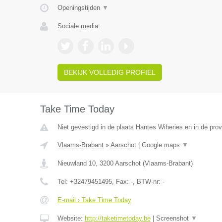
Openingstijden
▼
Sociale media:
BEKIJK VOLLEDIG PROFIEL
Take Time Today
Niet gevestigd in de plaats Hantes Wiheries en in de pr
Vlaams-Brabant
»
Aarschot
|
Google maps
▼
Nieuwland 10
,
3200
Aarschot
(
Vlaams-Brabant
)
Tel:
+32479451495
, Fax:
-
, BTW-nr:
-
E-mail › Take Time Today
Website:
http://taketimetoday.be
|
Screenshot
▼