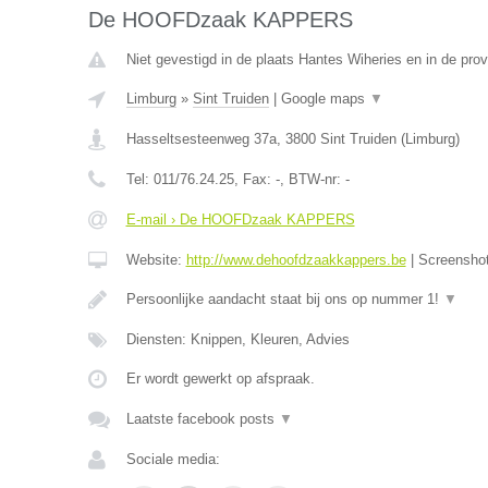
De HOOFDzaak KAPPERS
Niet gevestigd in de plaats Hantes Wiheries en in de pr
Limburg
»
Sint Truiden
|
Google maps
▼
Hasseltsesteenweg 37a
,
3800
Sint Truiden
(
Limburg
)
Tel:
011/76.24.25
, Fax:
-
, BTW-nr:
-
E-mail › De HOOFDzaak KAPPERS
Website:
http://www.dehoofdzaakkappers.be
|
Screensho
Persoonlijke aandacht staat bij ons op nummer 1!
▼
Diensten: Knippen, Kleuren, Advies
Er wordt gewerkt op afspraak.
Laatste facebook posts
▼
Sociale media: