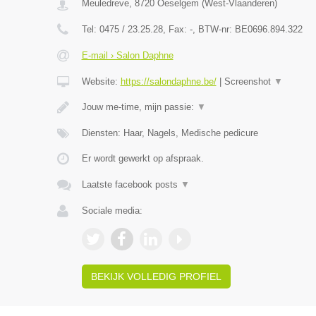
Meuledreve
,
8720
Oeselgem
(
West-Vlaanderen
)
Tel:
0475 / 23.25.28
, Fax:
-
, BTW-nr:
BE0696.894.322
E-mail › Salon Daphne
Website:
https://salondaphne.be/
|
Screenshot
▼
Jouw me-time, mijn passie:
▼
Diensten: Haar, Nagels, Medische pedicure
Er wordt gewerkt op afspraak.
Laatste facebook posts
▼
Sociale media:
BEKIJK VOLLEDIG PROFIEL