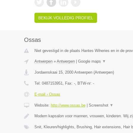
BEKIJK VOLLEDIG PROFIEL
Ossas
Niet gevestigd in de plaats Hantes Wiheries en in de pr
Antwerpen
»
Antwerpen
|
Google maps
▼
Jordaenskaai 15
,
2000
Antwerpen
(
Antwerpen
)
Tel:
0487153951
, Fax:
-
, BTW-nr:
-
E-mail › Ossas
Website:
http://www.ossas.be
|
Screenshot
▼
Modern kapsalon voor mannen, vrouwen, kinderen. Wij zij
Snit, Kleuren/highlights, Brushing, Hair extensions, Hair 