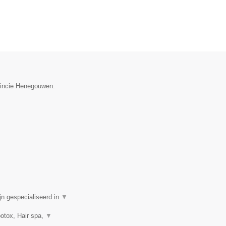
ovincie Henegouwen.
n gespecialiseerd in
▼
botox, Hair spa,
▼