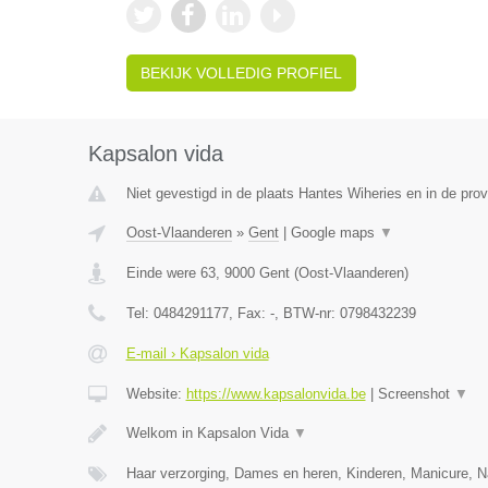
BEKIJK VOLLEDIG PROFIEL
Kapsalon vida
Niet gevestigd in de plaats Hantes Wiheries en in de pr
Oost-Vlaanderen
»
Gent
|
Google maps
▼
Einde were 63
,
9000
Gent
(
Oost-Vlaanderen
)
Tel:
0484291177
, Fax:
-
, BTW-nr:
0798432239
E-mail › Kapsalon vida
Website:
https://www.kapsalonvida.be
|
Screenshot
▼
Welkom in Kapsalon Vida
▼
Haar verzorging, Dames en heren, Kinderen, Manicure, N