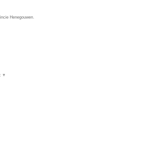
ovincie Henegouwen.
t
▼