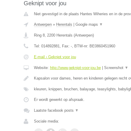
Geknipt voor jou
Niet gevestigd in de plaats Hantes Wiheries en in de pr
Antwerpen
»
Herentals
|
Google maps
▼
Ring 8
,
2200
Herentals
(
Antwerpen
)
Tel:
014892881
, Fax:
-
, BTW-nr:
BE0860451960
E-mail › Geknipt voor jou
Website:
http://www.geknipt-voor-jou.be
|
Screenshot
▼
Kapsalon voor dames, heren en kinderen gelegen recht o
kleuren, knippen, bruchen, balayage, teasylights, babyli
Er wordt gewerkt op afspraak.
Laatste facebook posts
▼
Sociale media: