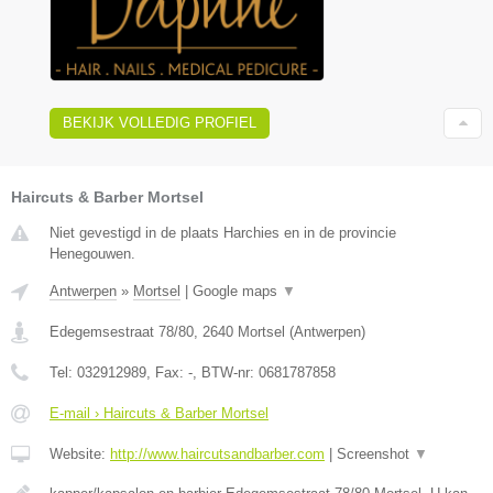
BEKIJK VOLLEDIG PROFIEL
Haircuts & Barber Mortsel
Niet gevestigd in de plaats Harchies en in de provincie
Henegouwen.
Antwerpen
»
Mortsel
|
Google maps
▼
Edegemsestraat 78/80
,
2640
Mortsel
(
Antwerpen
)
Tel:
032912989
, Fax:
-
, BTW-nr:
0681787858
E-mail › Haircuts & Barber Mortsel
Website:
http://www.haircutsandbarber.com
|
Screenshot
▼