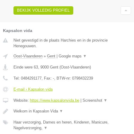
BEKIJK VOLLEDIG PROFIEL
Kapsalon vida
Niet gevestigd in de plaats Harchies en in de provincie
Henegouwen.
Oost-Vlaanderen
»
Gent
|
Google maps
▼
Einde were 63
,
9000
Gent
(
Oost-Vlaanderen
)
Tel:
0484291177
, Fax:
-
, BTW-nr:
0798432239
E-mail › Kapsalon vida
Website:
https://www.kapsalonvida.be
|
Screenshot
▼
Welkom in Kapsalon Vida
▼
Haar verzorging, Dames en heren, Kinderen, Manicure,
Nagelverzorging,
▼