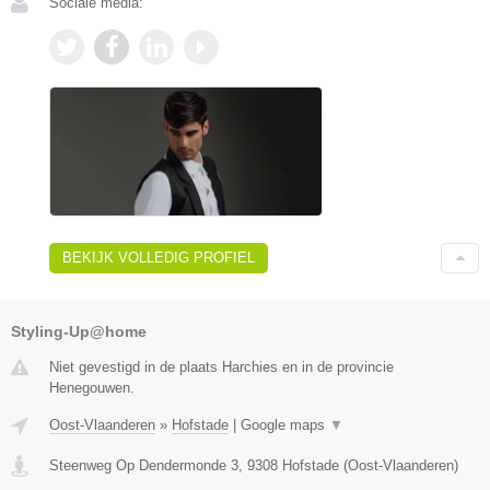
Sociale media:
BEKIJK VOLLEDIG PROFIEL
Styling-Up@home
Niet gevestigd in de plaats Harchies en in de provincie
Henegouwen.
Oost-Vlaanderen
»
Hofstade
|
Google maps
▼
Steenweg Op Dendermonde 3
,
9308
Hofstade
(
Oost-Vlaanderen
)