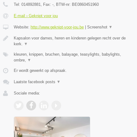
Tel:
014892881
, Fax:
-
, BTW-nr:
BE0860451960
E-mail › Geknipt voor jou
Website:
http://www.geknipt-voor-jou.be
|
Screenshot
▼
Kapsalon voor dames, heren en kinderen gelegen recht over de
kerk.
▼
kleuren, knippen, bruchen, balayage, teasylights, babylights,
ombre,
▼
Er wordt gewerkt op afspraak.
Laatste facebook posts
▼
Sociale media: