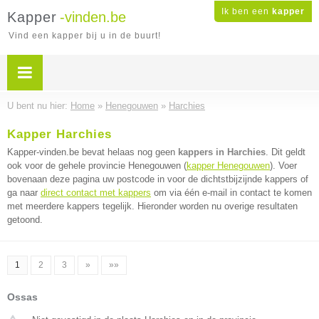
Ik ben een
kapper
Kapper
-vinden.be
Vind een kapper bij u in de buurt!
U bent nu hier:
Home
»
Henegouwen
»
Harchies
Kapper Harchies
Kapper-vinden.be bevat helaas nog geen
kappers in Harchies
. Dit geldt
ook voor de gehele provincie Henegouwen (
kapper Henegouwen
). Voer
bovenaan deze pagina uw postcode in voor de dichtstbijzijnde kappers of
ga naar
direct contact met kappers
om via één e-mail in contact te komen
met meerdere kappers tegelijk. Hieronder worden nu overige resultaten
getoond.
1
2
3
»
»»
Ossas