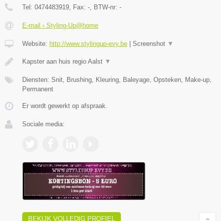
Tel:
0474483919
, Fax:
-
, BTW-nr:
-
E-mail › Styling-Up@home
Website:
http://www.stylingup-evy.be
|
Screenshot
▼
Kapster aan huis regio Aalst
▼
Diensten: Snit, Brushing, Kleuring, Baleyage, Opsteken, Make-up,
Permanent
Er wordt gewerkt op afspraak.
Sociale media:
BEKIJK VOLLEDIG PROFIEL