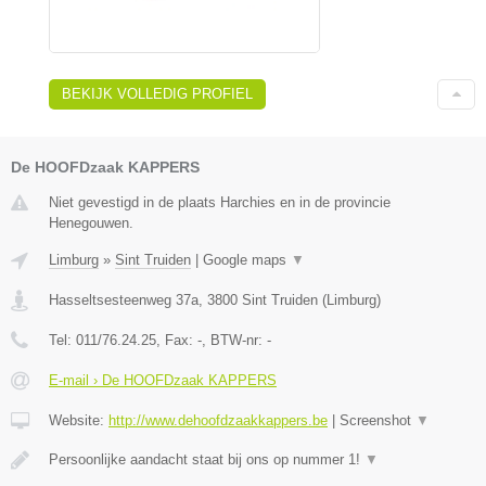
BEKIJK VOLLEDIG PROFIEL
De HOOFDzaak KAPPERS
Niet gevestigd in de plaats Harchies en in de provincie
Henegouwen.
Limburg
»
Sint Truiden
|
Google maps
▼
Hasseltsesteenweg 37a
,
3800
Sint Truiden
(
Limburg
)
Tel:
011/76.24.25
, Fax:
-
, BTW-nr:
-
E-mail › De HOOFDzaak KAPPERS
Website:
http://www.dehoofdzaakkappers.be
|
Screenshot
▼
Persoonlijke aandacht staat bij ons op nummer 1!
▼