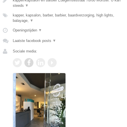
kapper/kapsalon en barbier Edegemsestraat 78/80 Mortsel. U kan
steeds
▼
kapper, kapsalon, barber, barbier, baardverzorging, high lights,
balayage,
▼
Openingstijden
▼
Laatste facebook posts
▼
Sociale media: