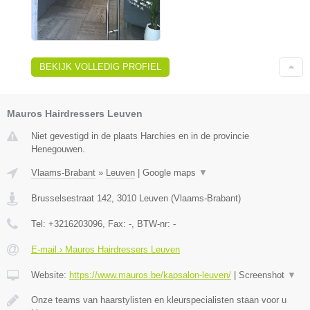
BEKIJK VOLLEDIG PROFIEL
Mauros Hairdressers Leuven
Niet gevestigd in de plaats Harchies en in de provincie
Henegouwen.
Vlaams-Brabant
»
Leuven
|
Google maps
▼
Brusselsestraat 142
,
3010
Leuven
(
Vlaams-Brabant
)
Tel:
+3216203096
, Fax:
-
, BTW-nr:
-
E-mail › Mauros Hairdressers Leuven
Website:
https://www.mauros.be/kapsalon-leuven/
|
Screenshot
▼
Onze teams van haarstylisten en kleurspecialisten staan voor u