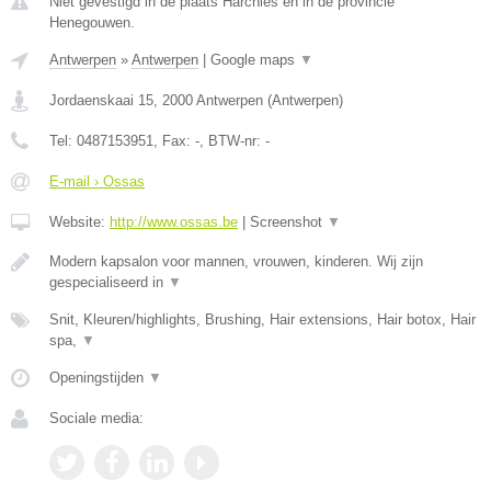
Niet gevestigd in de plaats Harchies en in de provincie
Henegouwen.
Antwerpen
»
Antwerpen
|
Google maps
▼
Jordaenskaai 15
,
2000
Antwerpen
(
Antwerpen
)
Tel:
0487153951
, Fax:
-
, BTW-nr:
-
E-mail › Ossas
Website:
http://www.ossas.be
|
Screenshot
▼
Modern kapsalon voor mannen, vrouwen, kinderen. Wij zijn
gespecialiseerd in
▼
Snit, Kleuren/highlights, Brushing, Hair extensions, Hair botox, Hair
spa,
▼
Openingstijden
▼
Sociale media: