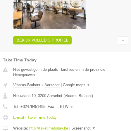
BEKIJK VOLLEDIG PROFIEL
Take Time Today
Niet gevestigd in de plaats Harchies en in de provincie
Henegouwen.
Vlaams-Brabant
»
Aarschot
|
Google maps
▼
Nieuwland 10
,
3200
Aarschot
(
Vlaams-Brabant
)
Tel:
+32479451495
, Fax:
-
, BTW-nr:
-
E-mail › Take Time Today
Website:
http://taketimetoday.be
|
Screenshot
▼