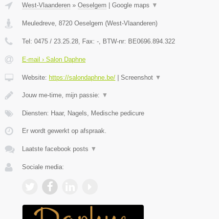
West-Vlaanderen
»
Oeselgem
|
Google maps
▼
Meuledreve
,
8720
Oeselgem
(
West-Vlaanderen
)
Tel:
0475 / 23.25.28
, Fax:
-
, BTW-nr:
BE0696.894.322
E-mail › Salon Daphne
Website:
https://salondaphne.be/
|
Screenshot
▼
Jouw me-time, mijn passie:
▼
Diensten: Haar, Nagels, Medische pedicure
Er wordt gewerkt op afspraak.
Laatste facebook posts
▼
Sociale media: