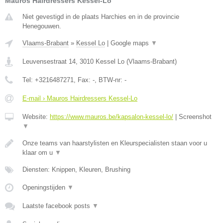
Mauros Hairdressers Kessel-Lo
Niet gevestigd in de plaats Harchies en in de provincie
Henegouwen.
Vlaams-Brabant
»
Kessel Lo
|
Google maps
▼
Leuvensestraat 14
,
3010
Kessel Lo
(
Vlaams-Brabant
)
Tel:
+3216487271
, Fax:
-
, BTW-nr:
-
E-mail › Mauros Hairdressers Kessel-Lo
Website:
https://www.mauros.be/kapsalon-kessel-lo/
|
Screenshot
▼
Onze teams van haarstylisten en Kleurspecialisten staan voor u
klaar om u
▼
Diensten: Knippen, Kleuren, Brushing
Openingstijden
▼
Laatste facebook posts
▼