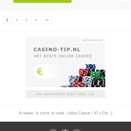
1
2
3
»
»»
Uw advertentie hier? Mail ons
Ik kwam, ik zocht, ik vond - Julius Caesar / 47 v.Chr. ;)