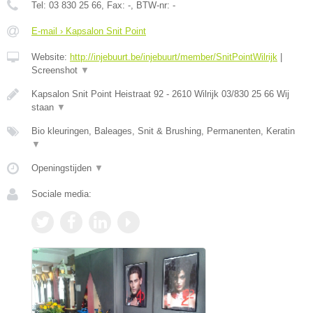
Tel:
03 830 25 66
, Fax:
-
, BTW-nr:
-
E-mail › Kapsalon Snit Point
Website:
http://injebuurt.be/injebuurt/member/SnitPointWilrijk
|
Screenshot
▼
Kapsalon Snit Point Heistraat 92 - 2610 Wilrijk 03/830 25 66 Wij
staan
▼
Bio kleuringen, Baleages, Snit & Brushing, Permanenten, Keratin
▼
Openingstijden
▼
Sociale media: