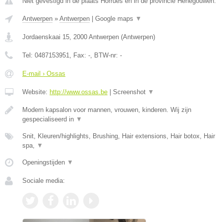
Niet gevestigd in de plaats Horrues en in de provincie Henegouwen.
Antwerpen
»
Antwerpen
|
Google maps
▼
Jordaenskaai 15
,
2000
Antwerpen
(
Antwerpen
)
Tel:
0487153951
, Fax:
-
, BTW-nr:
-
E-mail › Ossas
Website:
http://www.ossas.be
|
Screenshot
▼
Modern kapsalon voor mannen, vrouwen, kinderen. Wij zijn
gespecialiseerd in
▼
Snit, Kleuren/highlights, Brushing, Hair extensions, Hair botox, Hair
spa,
▼
Openingstijden
▼
Sociale media: