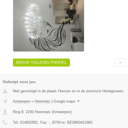
BEKIJK VOLLEDIG PROFIEL
Geknipt voor jou
Niet gevestigd in de plaats Horrues en in de provincie Henegouwen.
Antwerpen
»
Herentals
|
Google maps
▼
Ring 8
,
2200
Herentals
(
Antwerpen
)
Tel:
014892881
, Fax:
-
, BTW-nr:
BE0860451960