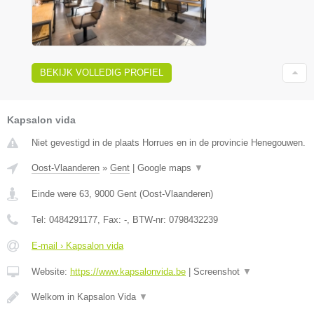
BEKIJK VOLLEDIG PROFIEL
Kapsalon vida
Niet gevestigd in de plaats Horrues en in de provincie Henegouwen.
Oost-Vlaanderen
»
Gent
|
Google maps
▼
Einde were 63
,
9000
Gent
(
Oost-Vlaanderen
)
Tel:
0484291177
, Fax:
-
, BTW-nr:
0798432239
E-mail › Kapsalon vida
Website:
https://www.kapsalonvida.be
|
Screenshot
▼
Welkom in Kapsalon Vida
▼