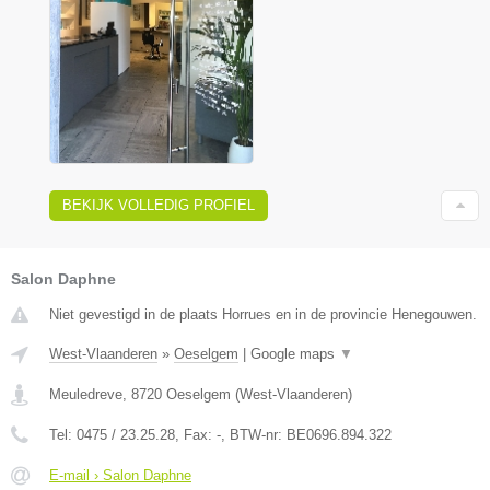
BEKIJK VOLLEDIG PROFIEL
Salon Daphne
Niet gevestigd in de plaats Horrues en in de provincie Henegouwen.
West-Vlaanderen
»
Oeselgem
|
Google maps
▼
Meuledreve
,
8720
Oeselgem
(
West-Vlaanderen
)
Tel:
0475 / 23.25.28
, Fax:
-
, BTW-nr:
BE0696.894.322
E-mail › Salon Daphne