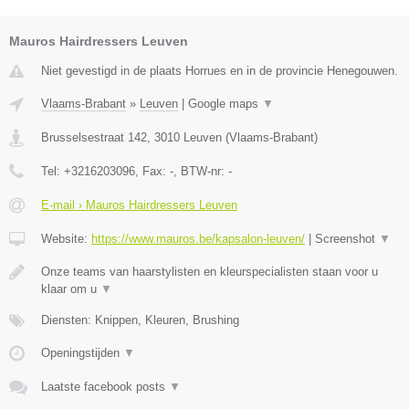
Mauros Hairdressers Leuven
Niet gevestigd in de plaats Horrues en in de provincie Henegouwen.
Vlaams-Brabant
»
Leuven
|
Google maps
▼
Brusselsestraat 142
,
3010
Leuven
(
Vlaams-Brabant
)
Tel:
+3216203096
, Fax:
-
, BTW-nr:
-
E-mail › Mauros Hairdressers Leuven
Website:
https://www.mauros.be/kapsalon-leuven/
|
Screenshot
▼
Onze teams van haarstylisten en kleurspecialisten staan voor u
klaar om u
▼
Diensten: Knippen, Kleuren, Brushing
Openingstijden
▼
Laatste facebook posts
▼