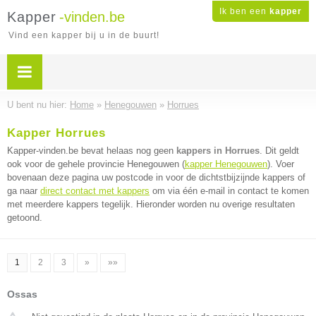
Ik ben een
kapper
Kapper
-vinden.be
Vind een kapper bij u in de buurt!
U bent nu hier:
Home
»
Henegouwen
»
Horrues
Kapper Horrues
Kapper-vinden.be bevat helaas nog geen
kappers in Horrues
. Dit geldt
ook voor de gehele provincie Henegouwen (
kapper Henegouwen
). Voer
bovenaan deze pagina uw postcode in voor de dichtstbijzijnde kappers of
ga naar
direct contact met kappers
om via één e-mail in contact te komen
met meerdere kappers tegelijk. Hieronder worden nu overige resultaten
getoond.
1
2
3
»
»»
Ossas