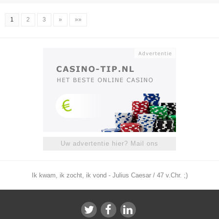
1
2
3
»
»»
Uw advertentie hier? Mail ons
Ik kwam, ik zocht, ik vond - Julius Caesar / 47 v.Chr. ;)