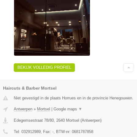
BEKIJK VOLLEDIG PROFIEL
Haircuts & Barber Mortsel
Niet gevestigd in de plaats Horrues en in de provincie Henegouwen.
Antwerpen
»
Mortsel
|
Google maps
▼
Edegemsestraat 78/80
,
2640
Mortsel
(
Antwerpen
)
Tel:
032912989
, Fax:
-
, BTW-nr:
0681787858