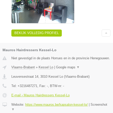
BEKIJK VOLLEDIG PROFIEL
Mauros Hairdressers Kessel-Lo
Niet gevestigd in de plaats Horrues en in de provincie Henegouwen.
Vlaams-Brabant
»
Kessel Lo
|
Google maps
▼
Leuvensestraat 14
,
3010
Kessel Lo
(
Vlaams-Brabant
)
Tel:
+3216487271
, Fax:
-
, BTW-nr:
-
E-mail › Mauros Hairdressers Kessel-Lo
Website:
https://www.mauros.be/kapsalon-kessel-lo/
|
Screenshot
▼