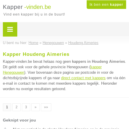
Ik ben een
kapper
Kapper
-vinden.be
Vind een kapper bij u in de buurt!
U bent nu hier:
Home
»
Henegouwen
»
Houdeng Aimeries
Kapper Houdeng Aimeries
Kapper-vinden.be bevat helaas nog geen
kappers in Houdeng Aimeries
.
Dit geldt ook voor de gehele provincie Henegouwen (
kapper
Henegouwen
). Voer bovenaan deze pagina uw postcode in voor de
dichtstbijzijnde kappers of ga naar
direct contact met kappers
om via één
e-mail in contact te komen met meerdere kappers tegelijk. Hieronder
worden nu overige resultaten getoond.
1
2
3
»
»»
Geknipt voor jou