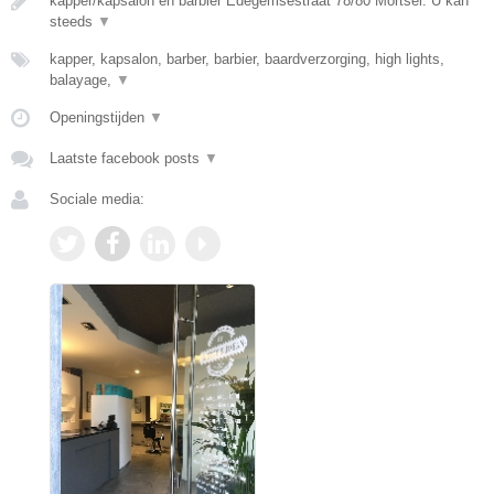
kapper/kapsalon en barbier Edegemsestraat 78/80 Mortsel. U kan
steeds
▼
kapper, kapsalon, barber, barbier, baardverzorging, high lights,
balayage,
▼
Openingstijden
▼
Laatste facebook posts
▼
Sociale media: