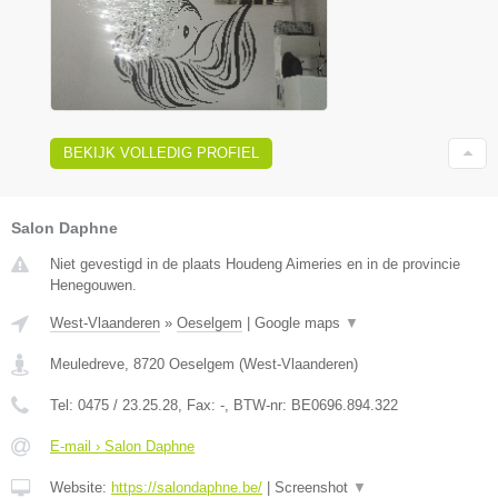
BEKIJK VOLLEDIG PROFIEL
Salon Daphne
Niet gevestigd in de plaats Houdeng Aimeries en in de provincie
Henegouwen.
West-Vlaanderen
»
Oeselgem
|
Google maps
▼
Meuledreve
,
8720
Oeselgem
(
West-Vlaanderen
)
Tel:
0475 / 23.25.28
, Fax:
-
, BTW-nr:
BE0696.894.322
E-mail › Salon Daphne
Website:
https://salondaphne.be/
|
Screenshot
▼