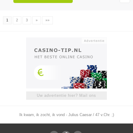
1
2
3
»
»»
Uw advertentie hier? Mail ons
Ik kwam, ik zocht, ik vond - Julius Caesar / 47 v.Chr. ;)