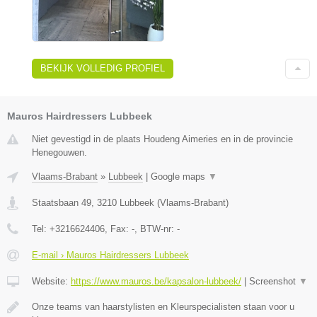
BEKIJK VOLLEDIG PROFIEL
Mauros Hairdressers Lubbeek
Niet gevestigd in de plaats Houdeng Aimeries en in de provincie
Henegouwen.
Vlaams-Brabant
»
Lubbeek
|
Google maps
▼
Staatsbaan 49
,
3210
Lubbeek
(
Vlaams-Brabant
)
Tel:
+3216624406
, Fax:
-
, BTW-nr:
-
E-mail › Mauros Hairdressers Lubbeek
Website:
https://www.mauros.be/kapsalon-lubbeek/
|
Screenshot
▼
Onze teams van haarstylisten en Kleurspecialisten staan voor u