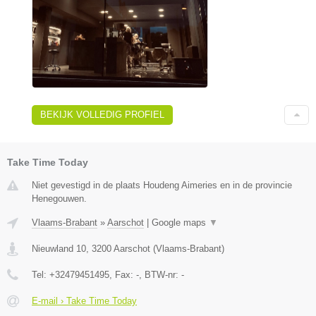
BEKIJK VOLLEDIG PROFIEL
Take Time Today
Niet gevestigd in de plaats Houdeng Aimeries en in de provincie
Henegouwen.
Vlaams-Brabant
»
Aarschot
|
Google maps
▼
Nieuwland 10
,
3200
Aarschot
(
Vlaams-Brabant
)
Tel:
+32479451495
, Fax:
-
, BTW-nr:
-
E-mail › Take Time Today