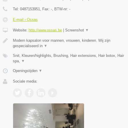
Tel:
0487153951
, Fax:
-
, BTW-nr:
-
E-mail › Ossas
Website:
http://www.ossas.be
|
Screenshot
▼
Modern kapsalon voor mannen, vrouwen, kinderen. Wij zijn
gespecialiseerd in
▼
Snit, Kleuren/highlights, Brushing, Hair extensions, Hair botox, Hair
spa,
▼
Openingstijden
▼
Sociale media: