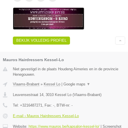
BEKIJK VOLLEDIG PROFIEL
Mauros Hairdressers Kessel-Lo
Niet gevestigd in de plaats Houdeng Aimeries en in de provincie
Henegouwen.
Vlaams-Brabant
»
Kessel Lo
|
Google maps
▼
Leuvensestraat 14
,
3010
Kessel Lo
(
Vlaams-Brabant
)
Tel:
+3216487271
, Fax:
-
, BTW-nr:
-
E-mail › Mauros Hairdressers Kessel-Lo
Website:
https://www.mauros.be/kapsalon-kessel-lo/
|
Screenshot