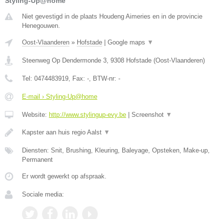
Styling-Up@home
Niet gevestigd in de plaats Houdeng Aimeries en in de provincie
Henegouwen.
Oost-Vlaanderen
»
Hofstade
|
Google maps
▼
Steenweg Op Dendermonde 3
,
9308
Hofstade
(
Oost-Vlaanderen
)
Tel:
0474483919
, Fax:
-
, BTW-nr:
-
E-mail › Styling-Up@home
Website:
http://www.stylingup-evy.be
|
Screenshot
▼
Kapster aan huis regio Aalst
▼
Diensten: Snit, Brushing, Kleuring, Baleyage, Opsteken, Make-up,
Permanent
Er wordt gewerkt op afspraak.
Sociale media: