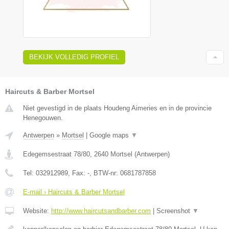
BEKIJK VOLLEDIG PROFIEL
Haircuts & Barber Mortsel
Niet gevestigd in de plaats Houdeng Aimeries en in de provincie
Henegouwen.
Antwerpen
»
Mortsel
|
Google maps
▼
Edegemsestraat 78/80
,
2640
Mortsel
(
Antwerpen
)
Tel:
032912989
, Fax:
-
, BTW-nr:
0681787858
E-mail › Haircuts & Barber Mortsel
Website:
http://www.haircutsandbarber.com
|
Screenshot
▼