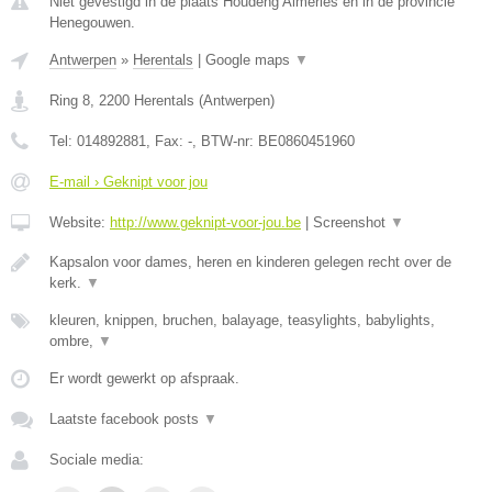
Niet gevestigd in de plaats Houdeng Aimeries en in de provincie
Henegouwen.
Antwerpen
»
Herentals
|
Google maps
▼
Ring 8
,
2200
Herentals
(
Antwerpen
)
Tel:
014892881
, Fax:
-
, BTW-nr:
BE0860451960
E-mail › Geknipt voor jou
Website:
http://www.geknipt-voor-jou.be
|
Screenshot
▼
Kapsalon voor dames, heren en kinderen gelegen recht over de
kerk.
▼
kleuren, knippen, bruchen, balayage, teasylights, babylights,
ombre,
▼
Er wordt gewerkt op afspraak.
Laatste facebook posts
▼
Sociale media: