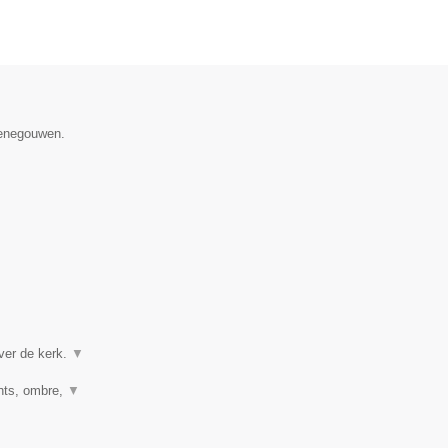
Henegouwen.
ver de kerk.
▼
ghts, ombre,
▼