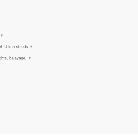
▼
el. U kan steeds
▼
ights, balayage,
▼