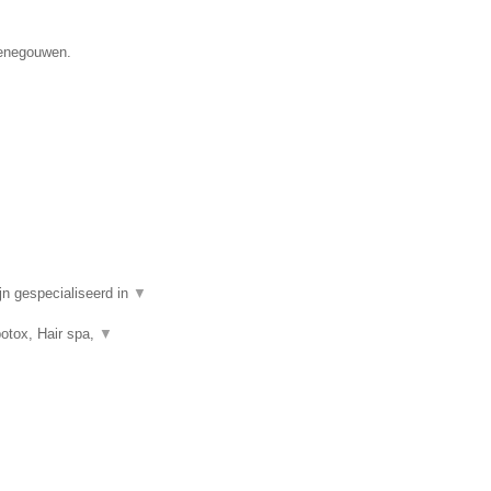
Henegouwen.
n gespecialiseerd in
▼
botox, Hair spa,
▼