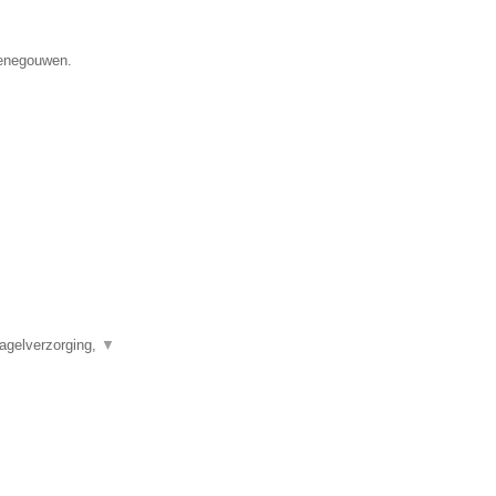
Henegouwen.
agelverzorging,
▼