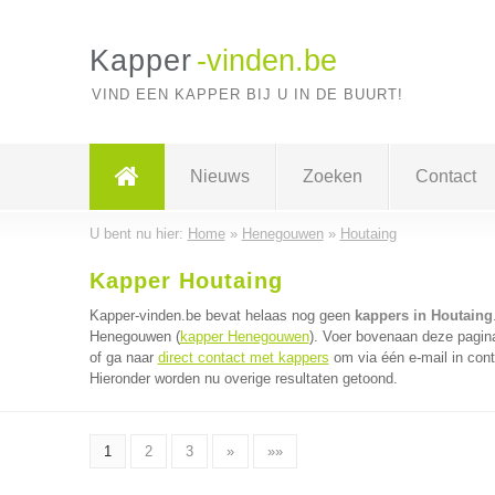
Kapper
-vinden.be
VIND EEN KAPPER BIJ U IN DE BUURT!
Nieuws
Zoeken
Contact
U bent nu hier:
Home
»
Henegouwen
»
Houtaing
Kapper Houtaing
Kapper-vinden.be bevat helaas nog geen
kappers in Houtaing
Henegouwen (
kapper Henegouwen
). Voer bovenaan deze pagina
of ga naar
direct contact met kappers
om via één e-mail in cont
Hieronder worden nu overige resultaten getoond.
1
2
3
»
»»