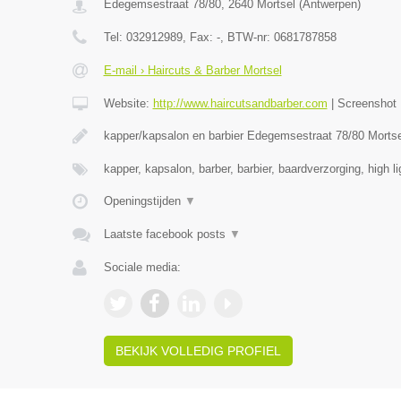
Edegemsestraat 78/80
,
2640
Mortsel
(
Antwerpen
)
Tel:
032912989
, Fax:
-
, BTW-nr:
0681787858
E-mail › Haircuts & Barber Mortsel
Website:
http://www.haircutsandbarber.com
|
Screenshot
kapper/kapsalon en barbier Edegemsestraat 78/80 Morts
kapper, kapsalon, barber, barbier, baardverzorging, high l
Openingstijden
▼
Laatste facebook posts
▼
Sociale media:
BEKIJK VOLLEDIG PROFIEL