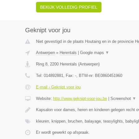
BEKIJK VOLLEDIG PROFIEL
Geknipt voor jou
Niet gevestigd in de plaats Houtaing en in de provincie 
Antwerpen
»
Herentals
|
Google maps
▼
Ring 8
,
2200
Herentals
(
Antwerpen
)
Tel:
014892881
, Fax:
-
, BTW-nr:
BE0860451960
E-mail › Geknipt voor jou
Website:
http://www.geknipt-voor-jou.be
|
Screenshot
▼
Kapsalon voor dames, heren en kinderen gelegen recht o
kleuren, knippen, bruchen, balayage, teasylights, babyli
Er wordt gewerkt op afspraak.