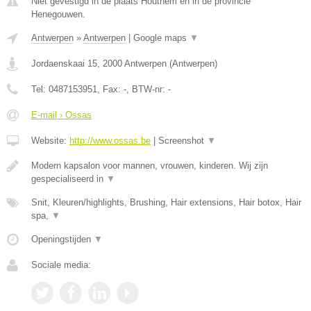
Niet gevestigd in de plaats Houthem en in de provincie
Henegouwen.
Antwerpen
»
Antwerpen
|
Google maps
▼
Jordaenskaai 15
,
2000
Antwerpen
(
Antwerpen
)
Tel:
0487153951
, Fax:
-
, BTW-nr:
-
E-mail › Ossas
Website:
http://www.ossas.be
|
Screenshot
▼
Modern kapsalon voor mannen, vrouwen, kinderen. Wij zijn
gespecialiseerd in
▼
Snit, Kleuren/highlights, Brushing, Hair extensions, Hair botox, Hair
spa,
▼
Openingstijden
▼
Sociale media: