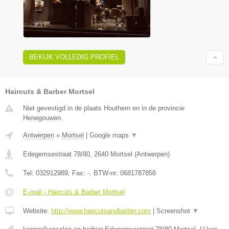
BEKIJK VOLLEDIG PROFIEL
Haircuts & Barber Mortsel
Niet gevestigd in de plaats Houthem en in de provincie
Henegouwen.
Antwerpen
»
Mortsel
|
Google maps
▼
Edegemsestraat 78/80
,
2640
Mortsel
(
Antwerpen
)
Tel:
032912989
, Fax:
-
, BTW-nr:
0681787858
E-mail › Haircuts & Barber Mortsel
Website:
http://www.haircutsandbarber.com
|
Screenshot
▼