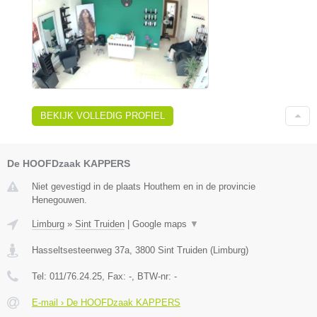
BEKIJK VOLLEDIG PROFIEL
De HOOFDzaak KAPPERS
Niet gevestigd in de plaats Houthem en in de provincie
Henegouwen.
Limburg
»
Sint Truiden
|
Google maps
▼
Hasseltsesteenweg 37a
,
3800
Sint Truiden
(
Limburg
)
Tel:
011/76.24.25
, Fax:
-
, BTW-nr:
-
E-mail › De HOOFDzaak KAPPERS