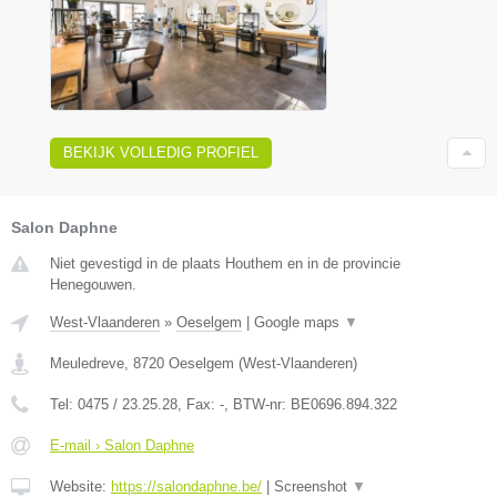
BEKIJK VOLLEDIG PROFIEL
Salon Daphne
Niet gevestigd in de plaats Houthem en in de provincie
Henegouwen.
West-Vlaanderen
»
Oeselgem
|
Google maps
▼
Meuledreve
,
8720
Oeselgem
(
West-Vlaanderen
)
Tel:
0475 / 23.25.28
, Fax:
-
, BTW-nr:
BE0696.894.322
E-mail › Salon Daphne
Website:
https://salondaphne.be/
|
Screenshot
▼