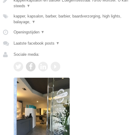
kapper/kapsalon en barbier Edegemsestraat 78/80 Mortsel. U kan
steeds
▼
kapper, kapsalon, barber, barbier, baardverzorging, high lights,
balayage,
▼
Openingstijden
▼
Laatste facebook posts
▼
Sociale media: