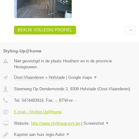
BEKIJK VOLLEDIG PROFIEL
Styling-Up@home
Niet gevestigd in de plaats Houthem en in de provincie
Henegouwen.
Oost-Vlaanderen
»
Hofstade
|
Google maps
▼
Steenweg Op Dendermonde 3
,
9308
Hofstade
(
Oost-Vlaanderen
)
Tel:
0474483919
, Fax:
-
, BTW-nr:
-
E-mail › Styling-Up@home
Website:
http://www.stylingup-evy.be
|
Screenshot
▼
Kapster aan huis regio Aalst
▼