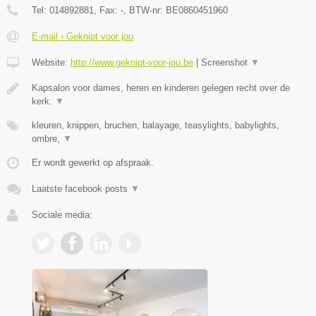
Tel:
014892881
, Fax:
-
, BTW-nr:
BE0860451960
E-mail › Geknipt voor jou
Website:
http://www.geknipt-voor-jou.be
|
Screenshot
▼
Kapsalon voor dames, heren en kinderen gelegen recht over de
kerk.
▼
kleuren, knippen, bruchen, balayage, teasylights, babylights,
ombre,
▼
Er wordt gewerkt op afspraak.
Laatste facebook posts
▼
Sociale media: