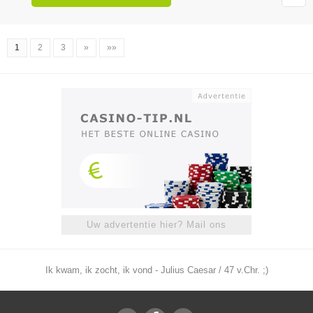
1
2
3
»
»»
Uw advertentie hier? Mail ons
Ik kwam, ik zocht, ik vond - Julius Caesar / 47 v.Chr. ;)