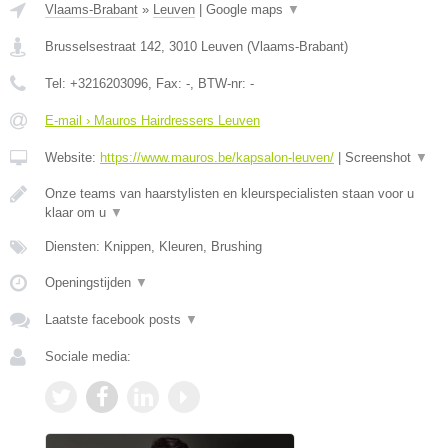
Vlaams-Brabant
»
Leuven
|
Google maps
▼
Brusselsestraat 142
,
3010
Leuven
(
Vlaams-Brabant
)
Tel:
+3216203096
, Fax:
-
, BTW-nr:
-
E-mail › Mauros Hairdressers Leuven
Website:
https://www.mauros.be/kapsalon-leuven/
|
Screenshot
▼
Onze teams van haarstylisten en kleurspecialisten staan voor u
klaar om u
▼
Diensten: Knippen, Kleuren, Brushing
Openingstijden
▼
Laatste facebook posts
▼
Sociale media: