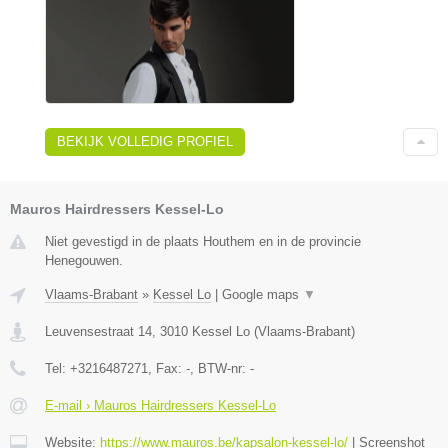
BEKIJK VOLLEDIG PROFIEL
Mauros Hairdressers Kessel-Lo
Niet gevestigd in de plaats Houthem en in de provincie
Henegouwen.
Vlaams-Brabant
»
Kessel Lo
|
Google maps
▼
Leuvensestraat 14
,
3010
Kessel Lo
(
Vlaams-Brabant
)
Tel:
+3216487271
, Fax:
-
, BTW-nr:
-
E-mail › Mauros Hairdressers Kessel-Lo
Website:
https://www.mauros.be/kapsalon-kessel-lo/
|
Screenshot