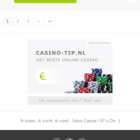
1
2
3
»
»»
Uw advertentie hier? Mail ons
Ik kwam, ik zocht, ik vond - Julius Caesar / 47 v.Chr. ;)