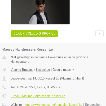
BEKIJK VOLLEDIG PROFIEL
Mauros Hairdressers Kessel-Lo
Niet gevestigd in de plaats Howardries en in de provincie
Henegouwen.
Vlaams-Brabant
»
Kessel Lo
|
Google maps
▼
Leuvensestraat 14
,
3010
Kessel Lo
(
Vlaams-Brabant
)
Tel:
+3216487271
, Fax:
-
, BTW-nr:
-
E-mail › Mauros Hairdressers Kessel-Lo
Website:
https://www.mauros.be/kapsalon-kessel-lo/
|
Screenshot