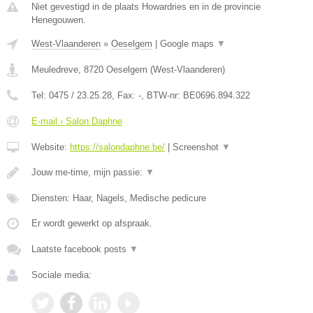
Niet gevestigd in de plaats Howardries en in de provincie
Henegouwen.
West-Vlaanderen
»
Oeselgem
|
Google maps
▼
Meuledreve
,
8720
Oeselgem
(
West-Vlaanderen
)
Tel:
0475 / 23.25.28
, Fax:
-
, BTW-nr:
BE0696.894.322
E-mail › Salon Daphne
Website:
https://salondaphne.be/
|
Screenshot
▼
Jouw me-time, mijn passie:
▼
Diensten: Haar, Nagels, Medische pedicure
Er wordt gewerkt op afspraak.
Laatste facebook posts
▼
Sociale media: