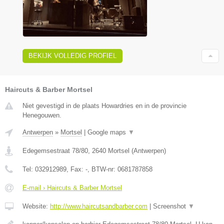
BEKIJK VOLLEDIG PROFIEL
Haircuts & Barber Mortsel
Niet gevestigd in de plaats Howardries en in de provincie
Henegouwen.
Antwerpen
»
Mortsel
|
Google maps
▼
Edegemsestraat 78/80
,
2640
Mortsel
(
Antwerpen
)
Tel:
032912989
, Fax:
-
, BTW-nr:
0681787858
E-mail › Haircuts & Barber Mortsel
Website:
http://www.haircutsandbarber.com
|
Screenshot
▼