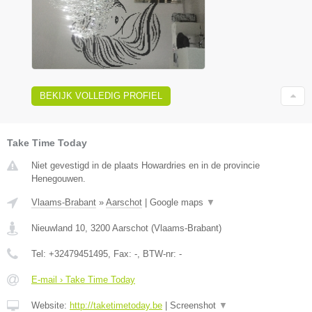
BEKIJK VOLLEDIG PROFIEL
Take Time Today
Niet gevestigd in de plaats Howardries en in de provincie
Henegouwen.
Vlaams-Brabant
»
Aarschot
|
Google maps
▼
Nieuwland 10
,
3200
Aarschot
(
Vlaams-Brabant
)
Tel:
+32479451495
, Fax:
-
, BTW-nr:
-
E-mail › Take Time Today
Website:
http://taketimetoday.be
|
Screenshot
▼