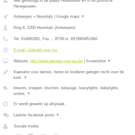
Niet gevestigd in de plaats Howardries en in de provincie
Henegouwen.
Antwerpen
»
Herentals
|
Google maps
▼
Ring 8
,
2200
Herentals
(
Antwerpen
)
Tel:
014892881
, Fax:
-
, BTW-nr:
BE0860451960
E-mail › Geknipt voor jou
Website:
http://www.geknipt-voor-jou.be
|
Screenshot
▼
Kapsalon voor dames, heren en kinderen gelegen recht over de
kerk.
▼
kleuren, knippen, bruchen, balayage, teasylights, babylights,
ombre,
▼
Er wordt gewerkt op afspraak.
Laatste facebook posts
▼
Sociale media: