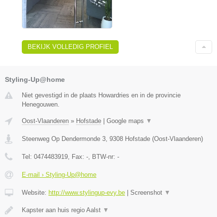
BEKIJK VOLLEDIG PROFIEL
Styling-Up@home
Niet gevestigd in de plaats Howardries en in de provincie
Henegouwen.
Oost-Vlaanderen
»
Hofstade
|
Google maps
▼
Steenweg Op Dendermonde 3
,
9308
Hofstade
(
Oost-Vlaanderen
)
Tel:
0474483919
, Fax:
-
, BTW-nr:
-
E-mail › Styling-Up@home
Website:
http://www.stylingup-evy.be
|
Screenshot
▼
Kapster aan huis regio Aalst
▼