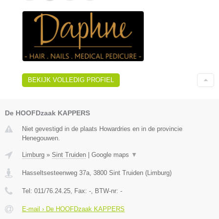
BEKIJK VOLLEDIG PROFIEL
De HOOFDzaak KAPPERS
Niet gevestigd in de plaats Howardries en in de provincie
Henegouwen.
Limburg
»
Sint Truiden
|
Google maps
▼
Hasseltsesteenweg 37a
,
3800
Sint Truiden
(
Limburg
)
Tel:
011/76.24.25
, Fax:
-
, BTW-nr:
-
E-mail › De HOOFDzaak KAPPERS