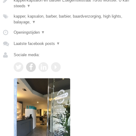
kapper/kapsalon en barbier Edegemsestraat 78/80 Mortsel. U kan
steeds
▼
kapper, kapsalon, barber, barbier, baardverzorging, high lights,
balayage,
▼
Openingstijden
▼
Laatste facebook posts
▼
Sociale media: