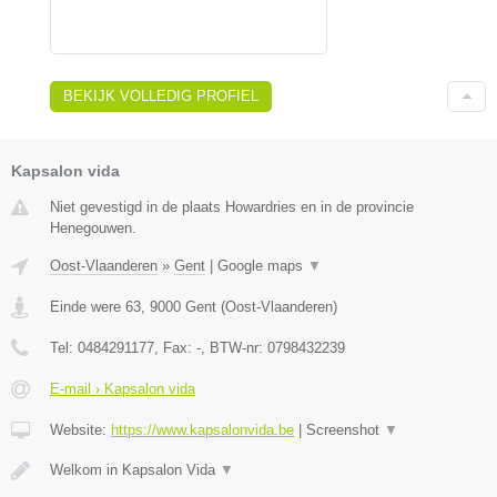
BEKIJK VOLLEDIG PROFIEL
Kapsalon vida
Niet gevestigd in de plaats Howardries en in de provincie
Henegouwen.
Oost-Vlaanderen
»
Gent
|
Google maps
▼
Einde were 63
,
9000
Gent
(
Oost-Vlaanderen
)
Tel:
0484291177
, Fax:
-
, BTW-nr:
0798432239
E-mail › Kapsalon vida
Website:
https://www.kapsalonvida.be
|
Screenshot
▼
Welkom in Kapsalon Vida
▼