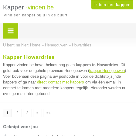
Ik ben een
kapper
Kapper
-vinden.be
Vind een kapper bij u in de buurt!
U bent nu hier:
Home
»
Henegouwen
»
Howardries
Kapper Howardries
Kapper-vinden.be bevat helaas nog geen
kappers in Howardries
. Dit
geldt ook voor de gehele provincie Henegouwen (
kapper Henegouwen
).
Voer bovenaan deze pagina uw postcode in voor de dichtstbijzijnde
kappers of ga naar
direct contact met kappers
om via één e-mail in
contact te komen met meerdere kappers tegelijk. Hieronder worden nu
overige resultaten getoond.
1
2
3
»
»»
Geknipt voor jou