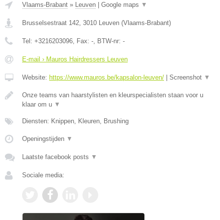
Vlaams-Brabant
»
Leuven
|
Google maps
▼
Brusselsestraat 142
,
3010
Leuven
(
Vlaams-Brabant
)
Tel:
+3216203096
, Fax:
-
, BTW-nr:
-
E-mail › Mauros Hairdressers Leuven
Website:
https://www.mauros.be/kapsalon-leuven/
|
Screenshot
▼
Onze teams van haarstylisten en kleurspecialisten staan voor u
klaar om u
▼
Diensten: Knippen, Kleuren, Brushing
Openingstijden
▼
Laatste facebook posts
▼
Sociale media: