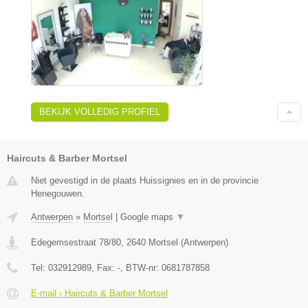
BEKIJK VOLLEDIG PROFIEL
Haircuts & Barber Mortsel
Niet gevestigd in de plaats Huissignies en in de provincie
Henegouwen.
Antwerpen
»
Mortsel
|
Google maps
▼
Edegemsestraat 78/80
,
2640
Mortsel
(
Antwerpen
)
Tel:
032912989
, Fax:
-
, BTW-nr:
0681787858
E-mail › Haircuts & Barber Mortsel