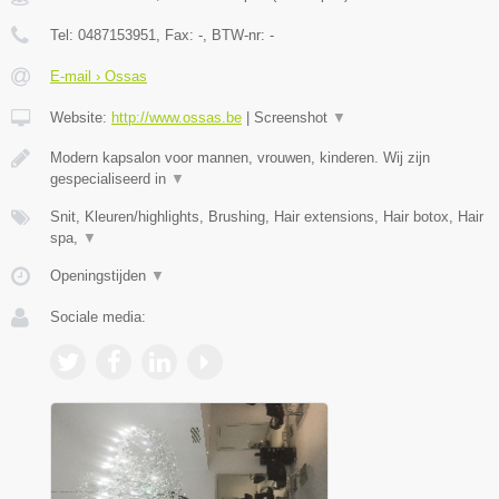
Tel:
0487153951
, Fax:
-
, BTW-nr:
-
E-mail › Ossas
Website:
http://www.ossas.be
|
Screenshot
▼
Modern kapsalon voor mannen, vrouwen, kinderen. Wij zijn
gespecialiseerd in
▼
Snit, Kleuren/highlights, Brushing, Hair extensions, Hair botox, Hair
spa,
▼
Openingstijden
▼
Sociale media: