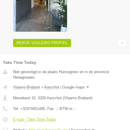
BEKIJK VOLLEDIG PROFIEL
Take Time Today
Niet gevestigd in de plaats Huissignies en in de provincie
Henegouwen.
Vlaams-Brabant
»
Aarschot
|
Google maps
▼
Nieuwland 10
,
3200
Aarschot
(
Vlaams-Brabant
)
Tel:
+32479451495
, Fax:
-
, BTW-nr:
-
E-mail › Take Time Today