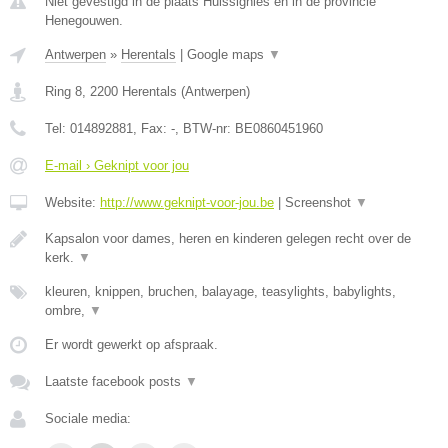
Niet gevestigd in de plaats Huissignies en in de provincie
Henegouwen.
Antwerpen
»
Herentals
|
Google maps
▼
Ring 8
,
2200
Herentals
(
Antwerpen
)
Tel:
014892881
, Fax:
-
, BTW-nr:
BE0860451960
E-mail › Geknipt voor jou
Website:
http://www.geknipt-voor-jou.be
|
Screenshot
▼
Kapsalon voor dames, heren en kinderen gelegen recht over de
kerk.
▼
kleuren, knippen, bruchen, balayage, teasylights, babylights,
ombre,
▼
Er wordt gewerkt op afspraak.
Laatste facebook posts
▼
Sociale media: