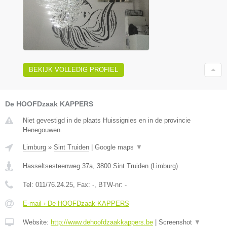
BEKIJK VOLLEDIG PROFIEL
De HOOFDzaak KAPPERS
Niet gevestigd in de plaats Huissignies en in de provincie
Henegouwen.
Limburg
»
Sint Truiden
|
Google maps
▼
Hasseltsesteenweg 37a
,
3800
Sint Truiden
(
Limburg
)
Tel:
011/76.24.25
, Fax:
-
, BTW-nr:
-
E-mail › De HOOFDzaak KAPPERS
Website:
http://www.dehoofdzaakkappers.be
|
Screenshot
▼