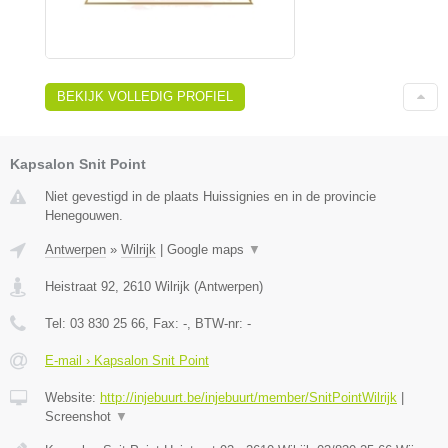
BEKIJK VOLLEDIG PROFIEL
Kapsalon Snit Point
Niet gevestigd in de plaats Huissignies en in de provincie
Henegouwen.
Antwerpen
»
Wilrijk
|
Google maps
▼
Heistraat 92
,
2610
Wilrijk
(
Antwerpen
)
Tel:
03 830 25 66
, Fax:
-
, BTW-nr:
-
E-mail › Kapsalon Snit Point
Website:
http://injebuurt.be/injebuurt/member/SnitPointWilrijk
|
Screenshot
▼