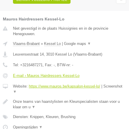
Mauros Hairdressers Kessel-Lo
Niet gevestigd in de plaats Huissignies en in de provincie
Henegouwen.
Vlaams-Brabant
»
Kessel Lo
|
Google maps
▼
Leuvensestraat 14
,
3010
Kessel Lo
(
Vlaams-Brabant
)
Tel:
+3216487271
, Fax:
-
, BTW-nr:
-
E-mail › Mauros Hairdressers Kessel-Lo
Website:
https://www.mauros.be/kapsalon-kessel-lo/
|
Screenshot
▼
Onze teams van haarstylisten en Kleurspecialisten staan voor u
klaar om u
▼
Diensten: Knippen, Kleuren, Brushing
Openingstijden
▼