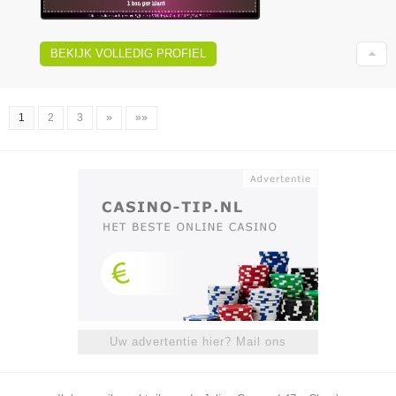
BEKIJK VOLLEDIG PROFIEL
1
2
3
»
»»
Uw advertentie hier? Mail ons