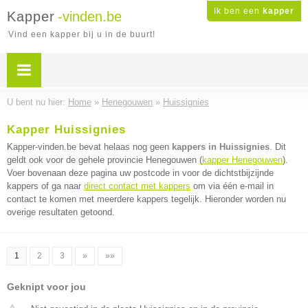
Ik ben een
kapper
Kapper
-vinden.be
Vind een kapper bij u in de buurt!
U bent nu hier:
Home
»
Henegouwen
»
Huissignies
Kapper Huissignies
Kapper-vinden.be bevat helaas nog geen
kappers in Huissignies
. Dit
geldt ook voor de gehele provincie Henegouwen (
kapper Henegouwen
).
Voer bovenaan deze pagina uw postcode in voor de dichtstbijzijnde
kappers of ga naar
direct contact met kappers
om via één e-mail in
contact te komen met meerdere kappers tegelijk. Hieronder worden nu
overige resultaten getoond.
1
2
3
»
»»
Geknipt voor jou