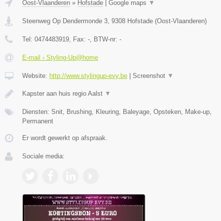
Oost-Vlaanderen
»
Hofstade
|
Google maps
▼
Steenweg Op Dendermonde 3
,
9308
Hofstade
(
Oost-Vlaanderen
)
Tel:
0474483919
, Fax:
-
, BTW-nr:
-
E-mail › Styling-Up@home
Website:
http://www.stylingup-evy.be
|
Screenshot
▼
Kapster aan huis regio Aalst
▼
Diensten: Snit, Brushing, Kleuring, Baleyage, Opsteken, Make-up,
Permanent
Er wordt gewerkt op afspraak.
Sociale media: