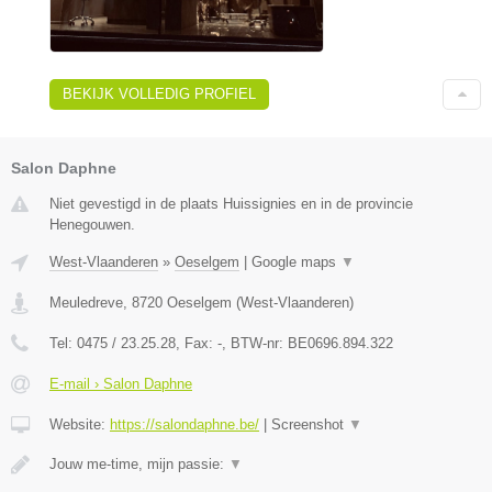
BEKIJK VOLLEDIG PROFIEL
Salon Daphne
Niet gevestigd in de plaats Huissignies en in de provincie
Henegouwen.
West-Vlaanderen
»
Oeselgem
|
Google maps
▼
Meuledreve
,
8720
Oeselgem
(
West-Vlaanderen
)
Tel:
0475 / 23.25.28
, Fax:
-
, BTW-nr:
BE0696.894.322
E-mail › Salon Daphne
Website:
https://salondaphne.be/
|
Screenshot
▼
Jouw me-time, mijn passie:
▼