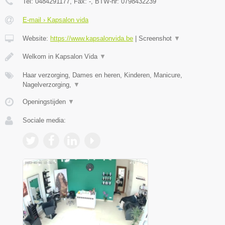
Tel:
0484291177
, Fax:
-
, BTW-nr:
0798432239
E-mail › Kapsalon vida
Website:
https://www.kapsalonvida.be
|
Screenshot
▼
Welkom in Kapsalon Vida
▼
Haar verzorging, Dames en heren, Kinderen, Manicure,
Nagelverzorging,
▼
Openingstijden
▼
Sociale media: