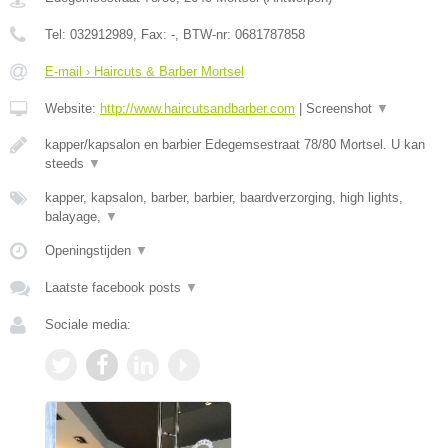
Tel:
032912989
, Fax:
-
, BTW-nr:
0681787858
E-mail › Haircuts & Barber Mortsel
Website:
http://www.haircutsandbarber.com
|
Screenshot
▼
kapper/kapsalon en barbier Edegemsestraat 78/80 Mortsel. U kan
steeds
▼
kapper, kapsalon, barber, barbier, baardverzorging, high lights,
balayage,
▼
Openingstijden
▼
Laatste facebook posts
▼
Sociale media: