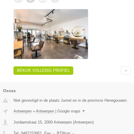
BEKIJK VOLLEDIG PROFIEL
Ossas
Niet gevestigd in de plaats Jumet en in de provincie Henegouwen.
Antwerpen
»
Antwerpen
|
Google maps
▼
Jordaenskaai 15
,
2000
Antwerpen
(
Antwerpen
)
Tel:
0487153951
, Fax:
-
, BTW-nr:
-