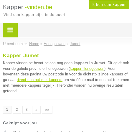
Ik ben een
kapper
Kapper
-vinden.be
Vind een kapper bij u in de buurt!
U bent nu hier:
Home
»
Henegouwen
»
Jumet
Kapper Jumet
Kapper-vinden.be bevat helaas nog geen
kappers in Jumet
. Dit geldt ook
voor de gehele provincie Henegouwen (
kapper Henegouwen
). Voer
bovenaan deze pagina uw postcode in voor de dichtstbijzijnde kappers of
ga naar
direct contact met kappers
om via één e-mail in contact te komen
met meerdere kappers tegelijk. Hieronder worden nu overige resultaten
getoond.
1
2
3
»
»»
Geknipt voor jou