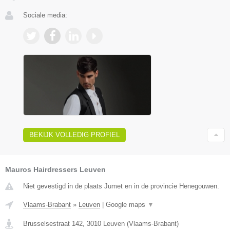
Sociale media:
BEKIJK VOLLEDIG PROFIEL
Mauros Hairdressers Leuven
Niet gevestigd in de plaats Jumet en in de provincie Henegouwen.
Vlaams-Brabant
»
Leuven
|
Google maps
▼
Brusselsestraat 142
,
3010
Leuven
(
Vlaams-Brabant
)