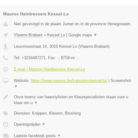
Mauros Hairdressers Kessel-Lo
Niet gevestigd in de plaats Jumet en in de provincie Henegouwen.
Vlaams-Brabant
»
Kessel Lo
|
Google maps
▼
Leuvensestraat 14
,
3010
Kessel Lo
(
Vlaams-Brabant
)
Tel:
+3216487271
, Fax:
-
, BTW-nr:
-
E-mail › Mauros Hairdressers Kessel-Lo
Website:
https://www.mauros.be/kapsalon-kessel-lo/
|
Screenshot
▼
Onze teams van haarstylisten en Kleurspecialisten staan voor u
klaar om u
▼
Diensten: Knippen, Kleuren, Brushing
Openingstijden
▼
Laatste facebook posts
▼