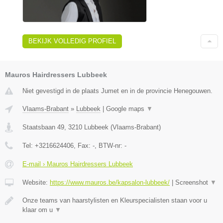
BEKIJK VOLLEDIG PROFIEL
Mauros Hairdressers Lubbeek
Niet gevestigd in de plaats Jumet en in de provincie Henegouwen.
Vlaams-Brabant
»
Lubbeek
|
Google maps
▼
Staatsbaan 49
,
3210
Lubbeek
(
Vlaams-Brabant
)
Tel:
+3216624406
, Fax:
-
, BTW-nr:
-
E-mail › Mauros Hairdressers Lubbeek
Website:
https://www.mauros.be/kapsalon-lubbeek/
|
Screenshot
▼
Onze teams van haarstylisten en Kleurspecialisten staan voor u
klaar om u
▼