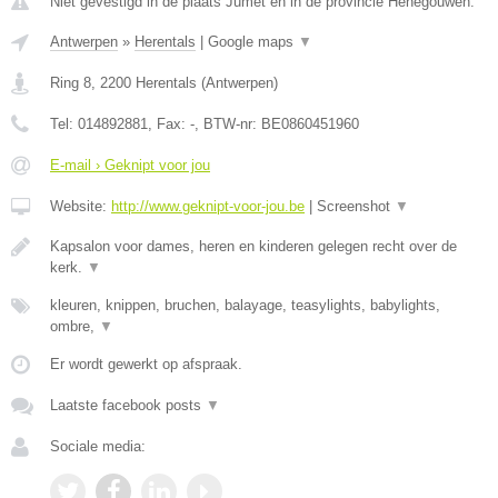
Niet gevestigd in de plaats Jumet en in de provincie Henegouwen.
Antwerpen
»
Herentals
|
Google maps
▼
Ring 8
,
2200
Herentals
(
Antwerpen
)
Tel:
014892881
, Fax:
-
, BTW-nr:
BE0860451960
E-mail › Geknipt voor jou
Website:
http://www.geknipt-voor-jou.be
|
Screenshot
▼
Kapsalon voor dames, heren en kinderen gelegen recht over de
kerk.
▼
kleuren, knippen, bruchen, balayage, teasylights, babylights,
ombre,
▼
Er wordt gewerkt op afspraak.
Laatste facebook posts
▼
Sociale media: