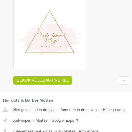
BEKIJK VOLLEDIG PROFIEL
Haircuts & Barber Mortsel
Niet gevestigd in de plaats Jumet en in de provincie Henegouwen.
Antwerpen
»
Mortsel
|
Google maps
▼
Edegemsestraat 78/80
,
2640
Mortsel
(
Antwerpen
)