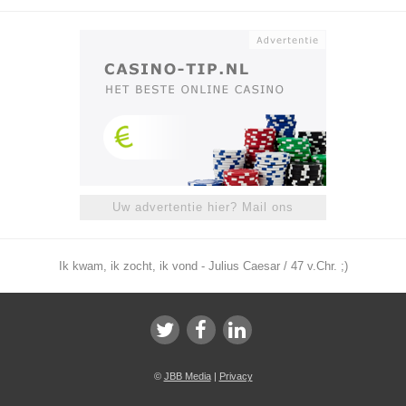
Uw advertentie hier? Mail ons
Ik kwam, ik zocht, ik vond - Julius Caesar / 47 v.Chr. ;)
©
JBB Media
|
Privacy