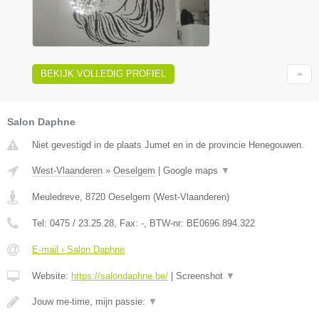
BEKIJK VOLLEDIG PROFIEL
Salon Daphne
Niet gevestigd in de plaats Jumet en in de provincie Henegouwen.
West-Vlaanderen
»
Oeselgem
|
Google maps
▼
Meuledreve
,
8720
Oeselgem
(
West-Vlaanderen
)
Tel:
0475 / 23.25.28
, Fax:
-
, BTW-nr:
BE0696.894.322
E-mail › Salon Daphne
Website:
https://salondaphne.be/
|
Screenshot
▼
Jouw me-time, mijn passie:
▼