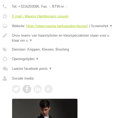
Tel:
+3216203096
, Fax:
-
, BTW-nr:
-
E-mail › Mauros Hairdressers Leuven
Website:
https://www.mauros.be/kapsalon-leuven/
|
Screenshot
▼
Onze teams van haarstylisten en kleurspecialisten staan voor u
klaar om u
▼
Diensten: Knippen, Kleuren, Brushing
Openingstijden
▼
Laatste facebook posts
▼
Sociale media: