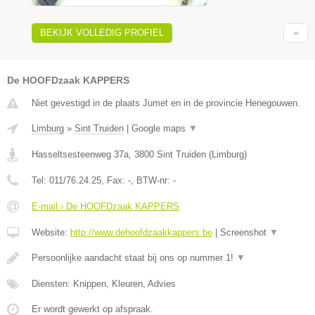
BEKIJK VOLLEDIG PROFIEL
De HOOFDzaak KAPPERS
Niet gevestigd in de plaats Jumet en in de provincie Henegouwen.
Limburg
»
Sint Truiden
|
Google maps
▼
Hasseltsesteenweg 37a
,
3800
Sint Truiden
(
Limburg
)
Tel:
011/76.24.25
, Fax:
-
, BTW-nr:
-
E-mail › De HOOFDzaak KAPPERS
Website:
http://www.dehoofdzaakkappers.be
|
Screenshot
▼
Persoonlijke aandacht staat bij ons op nummer 1!
▼
Diensten: Knippen, Kleuren, Advies
Er wordt gewerkt op afspraak.