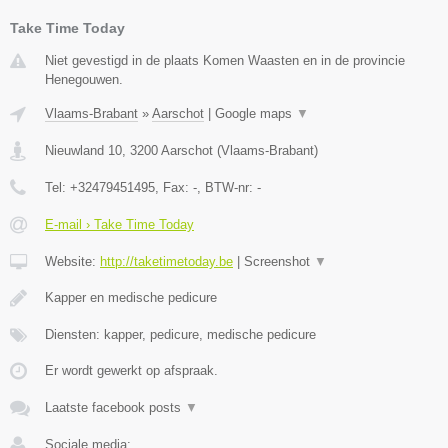
Take Time Today
Niet gevestigd in de plaats Komen Waasten en in de provincie
Henegouwen.
Vlaams-Brabant
»
Aarschot
|
Google maps
▼
Nieuwland 10
,
3200
Aarschot
(
Vlaams-Brabant
)
Tel:
+32479451495
, Fax:
-
, BTW-nr:
-
E-mail › Take Time Today
Website:
http://taketimetoday.be
|
Screenshot
▼
Kapper en medische pedicure
Diensten: kapper, pedicure, medische pedicure
Er wordt gewerkt op afspraak.
Laatste facebook posts
▼
Sociale media: