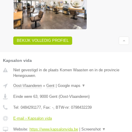
BEKIJK VOLLEDIG PROFIEL
Kapsalon vida
Niet gevestigd in de plaats Komen Waasten en in de provincie
Henegouwen.
Oost-Vlaanderen
»
Gent
|
Google maps
▼
Einde were 63
,
9000
Gent
(
Oost-Vlaanderen
)
Tel:
0484291177
, Fax:
-
, BTW-nr:
0798432239
E-mail › Kapsalon vida
Website:
https://www.kapsalonvida.be
|
Screenshot
▼