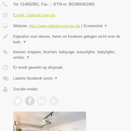
Tel:
014892881
, Fax:
-
, BTW-nr:
BE0860451960
E-mail › Geknipt voor jou
Website:
http://www.geknipt-voor-jou.be
|
Screenshot
▼
Kapsalon voor dames, heren en kinderen gelegen recht over de
kerk.
▼
kleuren, knippen, bruchen, balayage, teasylights, babylights,
ombre,
▼
Er wordt gewerkt op afspraak.
Laatste facebook posts
▼
Sociale media: