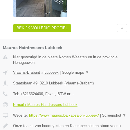
BEKIJK VOLLEDIG PROFIEL
Mauros Hairdressers Lubbeek
Niet gevestigd in de plaats Komen Waasten en in de provincie
Henegouwen.
Vlaams-Brabant
»
Lubbeek
|
Google maps
▼
Staatsbaan 49
,
3210
Lubbeek
(
Vlaams-Brabant
)
Tel:
+3216624406
, Fax:
-
, BTW-nr:
-
E-mail › Mauros Hairdressers Lubbeek
Website:
https://www.mauros.be/kapsalon-lubbeek/
|
Screenshot
▼
Onze teams van haarstylisten en Kleurspecialisten staan voor u