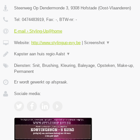
Steenweg Op Dendermonde 3
,
9308
Hofstade
(
Oost-Vlaanderen
)
Tel:
0474483919
, Fax:
-
, BTW-nr:
-
E-mail › Styling-Up@home
Website:
http://www.stylingup-evy.be
|
Screenshot
▼
Kapster aan huis regio Aalst
▼
Diensten: Snit, Brushing, Kleuring, Baleyage, Opsteken, Make-up,
Permanent
Er wordt gewerkt op afspraak.
Sociale media: