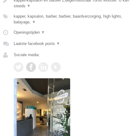
kapper/kapsalon en barbier Edegemsestraat 78/80 Mortsel. U kan
steeds
▼
kapper, kapsalon, barber, barbier, baardverzorging, high lights,
balayage,
▼
Openingstijden
▼
Laatste facebook posts
▼
Sociale media: