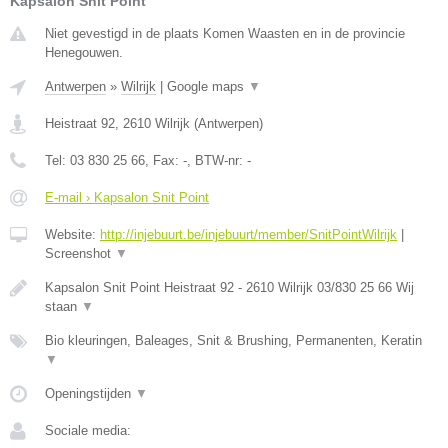
Kapsalon Snit Point
Niet gevestigd in de plaats Komen Waasten en in de provincie
Henegouwen.
Antwerpen
»
Wilrijk
|
Google maps
▼
Heistraat 92
,
2610
Wilrijk
(
Antwerpen
)
Tel:
03 830 25 66
, Fax:
-
, BTW-nr:
-
E-mail › Kapsalon Snit Point
Website:
http://injebuurt.be/injebuurt/member/SnitPointWilrijk
|
Screenshot
▼
Kapsalon Snit Point Heistraat 92 - 2610 Wilrijk 03/830 25 66 Wij
staan
▼
Bio kleuringen, Baleages, Snit & Brushing, Permanenten, Keratin
▼
Openingstijden
▼
Sociale media: