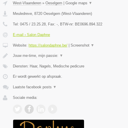
West-Vlaanderen
»
Oeselgem
|
Google maps
▼
Meuledreve
,
8720
Oeselgem
(
West-Vlaanderen
)
Tel:
0475 / 23.25.28
, Fax:
-
, BTW-nr:
BE0696.894.322
E-mail › Salon Daphne
Website:
https://salondaphne.be/
|
Screenshot
▼
Jouw me-time, mijn passie:
▼
Diensten: Haar, Nagels, Medische pedicure
Er wordt gewerkt op afspraak.
Laatste facebook posts
▼
Sociale media: