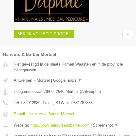
BEKIJK VOLLEDIG PROFIEL
Haircuts & Barber Mortsel
Niet gevestigd in de plaats Komen Waasten en in de provincie
Henegouwen.
Antwerpen
»
Mortsel
|
Google maps
▼
Edegemsestraat 78/80
,
2640
Mortsel
(
Antwerpen
)
Tel:
032912989
, Fax:
-
, BTW-nr:
0681787858
E-mail › Haircuts & Barber Mortsel
Website:
http://www.haircutsandbarber.com
|
Screenshot
▼