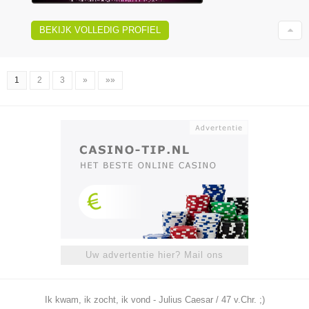
BEKIJK VOLLEDIG PROFIEL
1
2
3
»
»»
Uw advertentie hier? Mail ons
Ik kwam, ik zocht, ik vond - Julius Caesar / 47 v.Chr. ;)