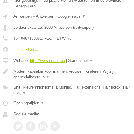
Niet gevestigd in de plaats Komen Waasten en in de provincie
Henegouwen.
Antwerpen
»
Antwerpen
|
Google maps
▼
Jordaenskaai 15
,
2000
Antwerpen
(
Antwerpen
)
Tel:
0487153951
, Fax:
-
, BTW-nr:
-
E-mail › Ossas
Website:
http://www.ossas.be
|
Screenshot
▼
Modern kapsalon voor mannen, vrouwen, kinderen. Wij zijn
gespecialiseerd in
▼
Snit, Kleuren/highlights, Brushing, Hair extensions, Hair botox, Hair
spa,
▼
Openingstijden
▼
Sociale media: