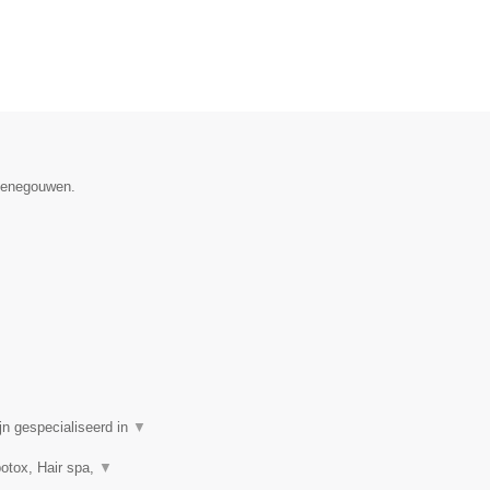
 Henegouwen.
n gespecialiseerd in
▼
botox, Hair spa,
▼