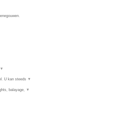
 Henegouwen.
▼
el. U kan steeds
▼
ights, balayage,
▼