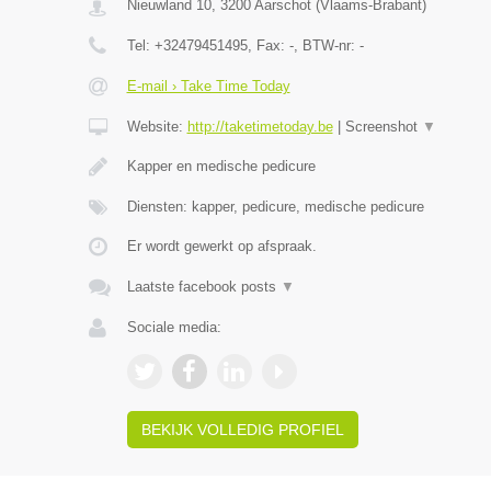
Nieuwland 10
,
3200
Aarschot
(
Vlaams-Brabant
)
Tel:
+32479451495
, Fax:
-
, BTW-nr:
-
E-mail › Take Time Today
Website:
http://taketimetoday.be
|
Screenshot
▼
Kapper en medische pedicure
Diensten: kapper, pedicure, medische pedicure
Er wordt gewerkt op afspraak.
Laatste facebook posts
▼
Sociale media:
BEKIJK VOLLEDIG PROFIEL