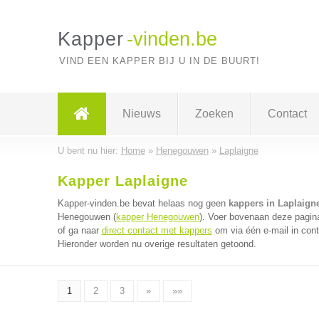
Kapper
-vinden.be
VIND EEN KAPPER BIJ U IN DE BUURT!
Nieuws
Zoeken
Contact
U bent nu hier:
Home
»
Henegouwen
»
Laplaigne
Kapper Laplaigne
Kapper-vinden.be bevat helaas nog geen
kappers in Laplaign
Henegouwen (
kapper Henegouwen
). Voer bovenaan deze pagina
of ga naar
direct contact met kappers
om via één e-mail in cont
Hieronder worden nu overige resultaten getoond.
1
2
3
»
»»