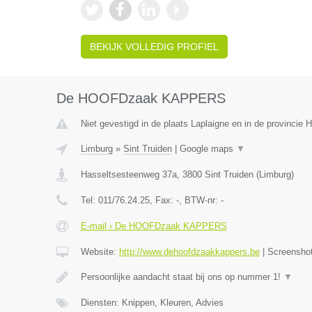
BEKIJK VOLLEDIG PROFIEL
De HOOFDzaak KAPPERS
Niet gevestigd in de plaats Laplaigne en in de provincie
Limburg
»
Sint Truiden
|
Google maps
▼
Hasseltsesteenweg 37a
,
3800
Sint Truiden
(
Limburg
)
Tel:
011/76.24.25
, Fax:
-
, BTW-nr:
-
E-mail › De HOOFDzaak KAPPERS
Website:
http://www.dehoofdzaakkappers.be
|
Screensho
Persoonlijke aandacht staat bij ons op nummer 1!
▼
Diensten: Knippen, Kleuren, Advies