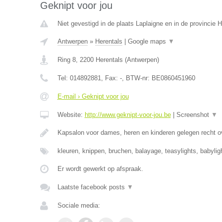
Geknipt voor jou
Niet gevestigd in de plaats Laplaigne en in de provincie
Antwerpen
»
Herentals
|
Google maps
▼
Ring 8
,
2200
Herentals
(
Antwerpen
)
Tel:
014892881
, Fax:
-
, BTW-nr:
BE0860451960
E-mail › Geknipt voor jou
Website:
http://www.geknipt-voor-jou.be
|
Screenshot
▼
Kapsalon voor dames, heren en kinderen gelegen recht o
kleuren, knippen, bruchen, balayage, teasylights, babyli
Er wordt gewerkt op afspraak.
Laatste facebook posts
▼
Sociale media: