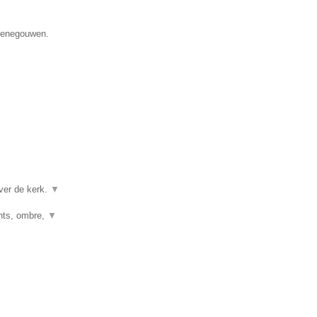
 Henegouwen.
ver de kerk.
▼
ghts, ombre,
▼