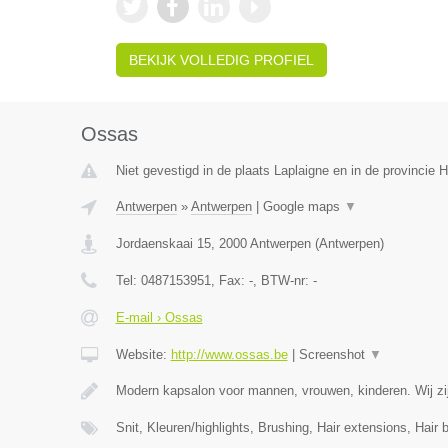
BEKIJK VOLLEDIG PROFIEL
Ossas
Niet gevestigd in de plaats Laplaigne en in de provincie
Antwerpen
»
Antwerpen
|
Google maps
▼
Jordaenskaai 15
,
2000
Antwerpen
(
Antwerpen
)
Tel:
0487153951
, Fax:
-
, BTW-nr:
-
E-mail › Ossas
Website:
http://www.ossas.be
|
Screenshot
▼
Modern kapsalon voor mannen, vrouwen, kinderen. Wij zij
Snit, Kleuren/highlights, Brushing, Hair extensions, Hair 