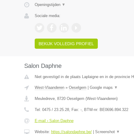
Openingstijden
▼
Sociale media:
BEKIJK VOLLEDIG PROFIEL
Salon Daphne
Niet gevestigd in de plaats Laplaigne en in de provincie
West-Vlaanderen
»
Oeselgem
|
Google maps
▼
Meuledreve
,
8720
Oeselgem
(
West-Vlaanderen
)
Tel:
0475 / 23.25.28
, Fax:
-
, BTW-nr:
BE0696.894.322
E-mail › Salon Daphne
Website:
https://salondaphne.be/
|
Screenshot
▼