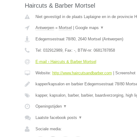
Haircuts & Barber Mortsel
Niet gevestigd in de plaats Laplaigne en in de provincie
Antwerpen
»
Mortsel
|
Google maps
▼
Edegemsestraat 78/80
,
2640
Mortsel
(
Antwerpen
)
Tel:
032912989
, Fax:
-
, BTW-nr:
0681787858
E-mail › Haircuts & Barber Mortsel
Website:
http://www.haircutsandbarber.com
|
Screenshot
kapper/kapsalon en barbier Edegemsestraat 78/80 Morts
kapper, kapsalon, barber, barbier, baardverzorging, high l
Openingstijden
▼
Laatste facebook posts
▼
Sociale media: