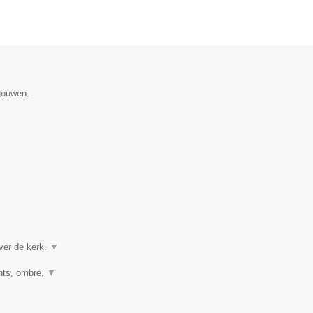
gouwen.
ver de kerk.
▼
ghts, ombre,
▼