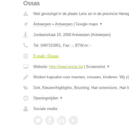
Ossas
Niet gevestigd in de plaats Lens en in de provincie Hene
Antwerpen
»
Antwerpen
|
Google maps
▼
Jordaenskaai 15
,
2000
Antwerpen
(
Antwerpen
)
Tel:
0487153951
, Fax:
-
, BTW-nr:
-
E-mail › Ossas
Website:
http://www.ossas.be
|
Screenshot
▼
Modern kapsalon voor mannen, vrouwen, kinderen. Wij zij
Snit, Kleuren/highlights, Brushing, Hair extensions, Hair 
Openingstijden
▼
Sociale media: