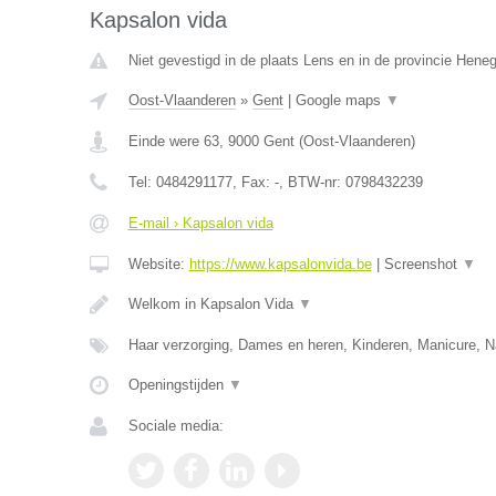
Kapsalon vida
Niet gevestigd in de plaats Lens en in de provincie Hene
Oost-Vlaanderen
»
Gent
|
Google maps
▼
Einde were 63
,
9000
Gent
(
Oost-Vlaanderen
)
Tel:
0484291177
, Fax:
-
, BTW-nr:
0798432239
E-mail › Kapsalon vida
Website:
https://www.kapsalonvida.be
|
Screenshot
▼
Welkom in Kapsalon Vida
▼
Haar verzorging, Dames en heren, Kinderen, Manicure, N
Openingstijden
▼
Sociale media: