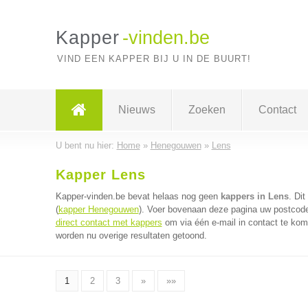
Kapper
-vinden.be
VIND EEN KAPPER BIJ U IN DE BUURT!
Nieuws
Zoeken
Contact
U bent nu hier:
Home
»
Henegouwen
»
Lens
Kapper Lens
Kapper-vinden.be bevat helaas nog geen
kappers in Lens
. Di
(
kapper Henegouwen
). Voer bovenaan deze pagina uw postcode 
direct contact met kappers
om via één e-mail in contact te kom
worden nu overige resultaten getoond.
1
2
3
»
»»