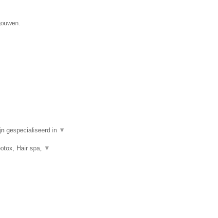
gouwen.
n gespecialiseerd in
▼
botox, Hair spa,
▼