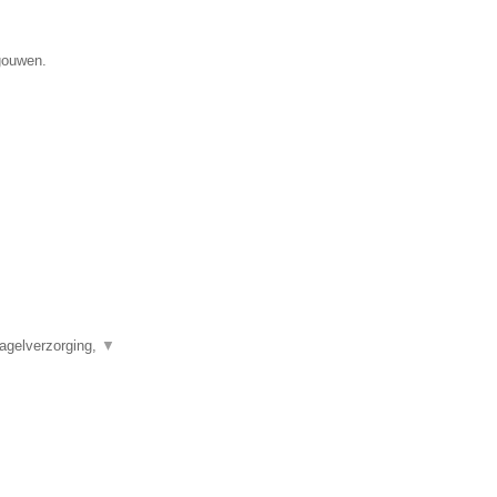
gouwen.
agelverzorging,
▼