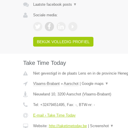
Laatste facebook posts
▼
Sociale media:
BEKIJK VOLLEDIG PROFIEL
Take Time Today
Niet gevestigd in de plaats Lens en in de provincie Hene
Vlaams-Brabant
»
Aarschot
|
Google maps
▼
Nieuwland 10
,
3200
Aarschot
(
Vlaams-Brabant
)
Tel:
+32479451495
, Fax:
-
, BTW-nr:
-
E-mail › Take Time Today
Website:
http://taketimetoday.be
|
Screenshot
▼