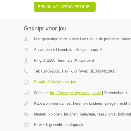
BEKIJK VOLLEDIG PROFIEL
Geknipt voor jou
Niet gevestigd in de plaats Lens en in de provincie Hene
Antwerpen
»
Herentals
|
Google maps
▼
Ring 8
,
2200
Herentals
(
Antwerpen
)
Tel:
014892881
, Fax:
-
, BTW-nr:
BE0860451960
E-mail › Geknipt voor jou
Website:
http://www.geknipt-voor-jou.be
|
Screenshot
▼
Kapsalon voor dames, heren en kinderen gelegen recht o
kleuren, knippen, bruchen, balayage, teasylights, babyli
Er wordt gewerkt op afspraak.