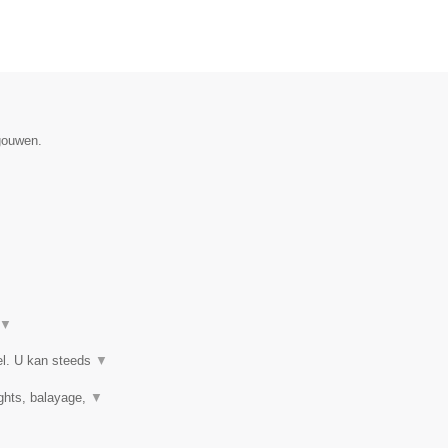
gouwen.
▼
el. U kan steeds
▼
ights, balayage,
▼