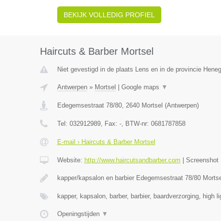
BEKIJK VOLLEDIG PROFIEL
Haircuts & Barber Mortsel
Niet gevestigd in de plaats Lens en in de provincie Hene
Antwerpen
»
Mortsel
|
Google maps
▼
Edegemsestraat 78/80
,
2640
Mortsel
(
Antwerpen
)
Tel:
032912989
, Fax:
-
, BTW-nr:
0681787858
E-mail › Haircuts & Barber Mortsel
Website:
http://www.haircutsandbarber.com
|
Screenshot
kapper/kapsalon en barbier Edegemsestraat 78/80 Morts
kapper, kapsalon, barber, barbier, baardverzorging, high l
Openingstijden
▼