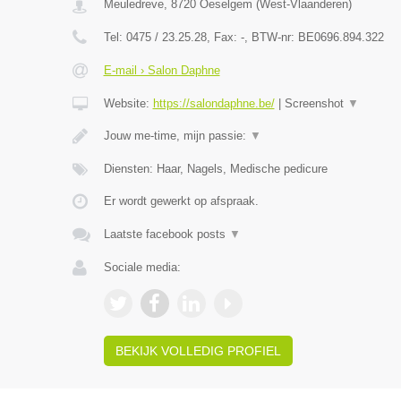
Meuledreve
,
8720
Oeselgem
(
West-Vlaanderen
)
Tel:
0475 / 23.25.28
, Fax:
-
, BTW-nr:
BE0696.894.322
E-mail › Salon Daphne
Website:
https://salondaphne.be/
|
Screenshot
▼
Jouw me-time, mijn passie:
▼
Diensten: Haar, Nagels, Medische pedicure
Er wordt gewerkt op afspraak.
Laatste facebook posts
▼
Sociale media:
BEKIJK VOLLEDIG PROFIEL